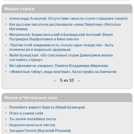
Новые статьи
Александр Асмолов: Отсутствие смысла стало страшнее смерти
Как русские писатели распахивали «окна Овертона» (Наталья
Иртенина)
Митрополит Бориспольский и Броварской Антоний: Визит
Патриарха Варфоломея в Киев опасен
Против этой эпидемии есть только одно лекарство - быть
психически и морально здоровым
Майя Кучерская: «Из спасенных отцом Димитрием можно
составить страну»
Метафизики не умирают. Памяти Владимира Миронова
«Животные гибнут, вода мертвая». Катастрофа на Камчатке
←
5 из 10
→
Новое в Читальном зале
Полюбите живого Христа (Юрий Кузнецов)
Плач о самом себе
Ты зачем полюбила поэта
Надоело качаться листку
Загадки Гоголя (Василий Розанов)