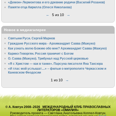
«Демон» Лермонтова и его древние родичи (Василий Розанов)
Памяти отца Кирилла (Олеся Николаева)
←
5 из 10
→
Новое в медиагалерее
Святыни Руси. Сергей Марнов
Граждане Русского мира - Архимандрит Савва (Мажуко)
Как узнать волю Божию обо мне? Архимандрит Савва (Мажуко)
Каринэ Геворгян. Россия граничит с Богом
О. Савва (Мажуко). Трибунал над Русской церковью
«Я с Христом — как в танке». Парсуна писателя Яна Таксюра
«И глас мой услышат…» – фильм о митрополите Черкасском и
Каневском Феодосии
1 из 10
→
© А. Ковтун 2008–2026 МЕЖДУНАРОДНЫЙ КЛУБ ПРАВОСЛАВНЫХ
ЛИТЕРАТОРОВ «ОМИЛИЯ»
Руководитель проекта — Светлана Анатольевна Коппел-Ковтун.