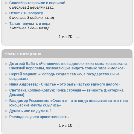
Спасибо что прочли и оценили!
6 месяцев 1 неделя
назад
Ответ к 18 вопросу
6 месяцев 3 недели
назад
Талант внушать и вера
7 месяцев 1 день
назад
1 из 20
→
Новые интервью
Дмитрий Бабич: «Человечество надело очки из осколков зеркала
Снежной Королевы, позволяющие видеть только злое и мелкое»
Сергей Марнов: «Господь создал семью, а государство Он не
создавал»
Инна Андреева: «Счастье – это быть частью единого целого»
Светлана Коппел-Ковтун: Точка стояния — вечность (Екатерина
Демина)
Владимир Романенко: «Счастье – это когда оказывается что твои
юношеские мечты сбылись»
Думать или не думать?
Распадающаяся нравственность
1 из 10
→