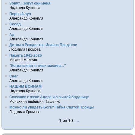
Зовут... зовут они меня
Надежда Кушкова
Первый луч
Александр Конопля
Сосед
Александр Конопля
Ад
Александр Конопля
Детям о Рождестве Иоанна Предтечи
Людмила Громова
Память 1941-2026
Михаил Малеин
"Когда шипит в тиши машина..."
Александр Конопля
Снег
Александр Конопля
НАШИМ ВОИНАМ
Надежда Кушкова
Сказание о жене Адера и о рыжей блуднице
Монахиня Евфимия Пащенко
Можно ли увидеть Бога? Тайна Святой Троицы
Людмила Громова
1 из 10
→