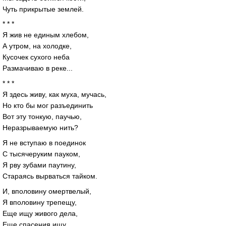
Чуть прикрытые землей.
* * *
Я жив не единым хлебом,
А утром, на холодке,
Кусочек сухого неба
Размачиваю в реке...
* * *
Я здесь живу, как муха, мучась,
Но кто бы мог разъединить
Вот эту тонкую, паучью,
Неразрываемую нить?
Я не вступаю в поединок
С тысячеруким пауком,
Я рву зубами паутину,
Стараясь вырваться тайком.
И, вполовину омертвелый,
Я вполовину трепещу,
Еще ищу живого дела,
Еще спасения ищу.