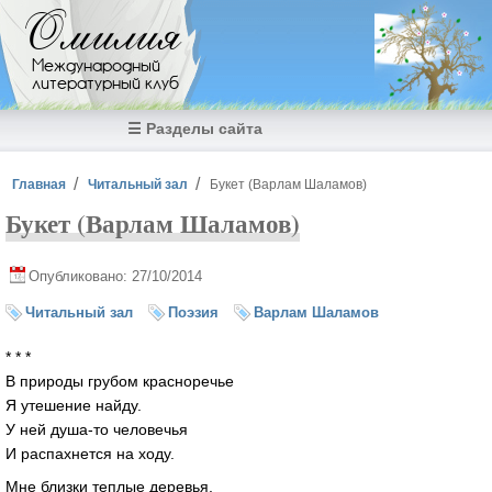
Перейти к основному содержанию
Омилия
Международный
литературный клуб
☰ Разделы сайта
Вы здесь
Главная
Читальный зал
Букет (Варлам Шаламов)
Букет (Варлам Шаламов)
Опубликовано: 27/10/2014
Читальный зал
Поэзия
Варлам Шаламов
* * *
В природы грубом красноречье
Я утешение найду.
У ней душа-то человечья
И распахнется на ходу.
Мне близки теплые деревья,