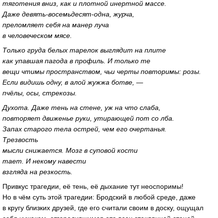
тяготения вниз, как и плотной инертной массе.
Даже
девять-восемьдесят-одна
, журча,
преломляет себя на манер луча
в человеческом мясе.
Только груда белых тарелок выглядит на плите
как упавшая пагода в профиль. И только те
вещи чтимы пространством, чьи черты повторимы: розы.
Если видишь одну, в алой жужжа ботве, —
пчёлы, осы, стрекозы.
Духота. Даже тень на стене, уж на что слаба,
повторяет движенье руки, утирающей пот со лба.
Запах старого тела острей, чем его очертанья.
Трезвость
мысли снижается. Мозг в суповой кости
тает. И некому навести
взгляда на резкость.
Привкус трагедии, её тень, её дыхание тут неоспоримы!
Но в чём суть этой трагедии: Бродский в любой среде, даже
в кругу близких друзей, где его считали своим в доску, ощущал