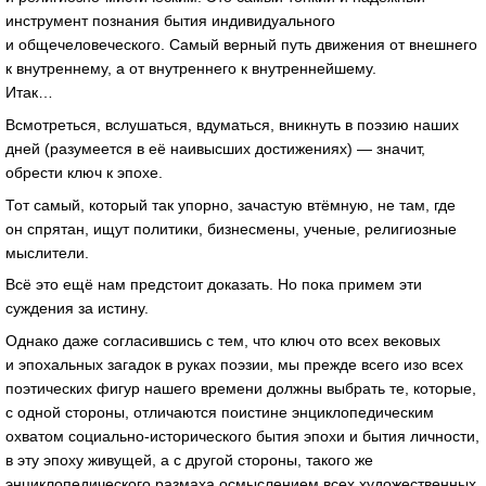
инструмент познания бытия индивидуального
и общечеловеческого. Самый верный путь движения от внешнего
к внутреннему, а от внутреннего к внутреннейшему.
Итак…
Всмотреться, вслушаться, вдуматься, вникнуть в поэзию наших
дней (разумеется в её наивысших достижениях) — значит,
обрести ключ к эпохе.
Тот самый, который так упорно, зачастую втёмную, не там, где
он спрятан, ищут политики, бизнесмены, ученые, религиозные
мыслители.
Всё это ещё нам предстоит доказать. Но пока примем эти
суждения за истину.
Однако даже согласившись с тем, что ключ ото всех вековых
и эпохальных загадок в руках поэзии, мы прежде всего изо всех
поэтических фигур нашего времени должны выбрать те, которые,
с одной стороны, отличаются поистине энциклопедическим
охватом
социально-исторического
бытия эпохи и бытия личности,
в эту эпоху живущей, а с другой стороны, такого же
энциклопедического размаха осмыслением всех художественных