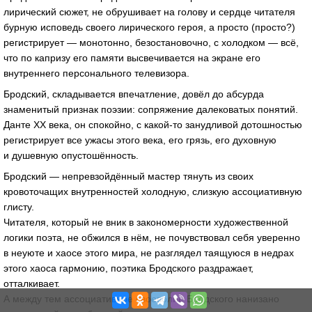
лирический сюжет, не обрушивает на голову и сердце читателя
бурную исповедь своего лирического героя, а просто (просто?)
регистрирует — монотонно, безостановочно, с холодком — всё,
что по капризу его памяти высвечивается на экране его
внутреннего персонального телевизора.
Бродский, складывается впечатление, довёл до абсурда
знаменитый признак поэзии: сопряжение далековатых понятий.
Данте ХХ века, он спокойно, с
какой-то
занудливой дотошностью
регистрирует все ужасы этого века, его грязь, его духовную
и душевную опустошённость.
Бродский — непревзойдённый мастер тянуть из своих
кровоточащих внутренностей холодную, слизкую ассоциативную
глисту.
Читателя, который не вник в закономерности художественной
логики поэта, не обжился в нём, не почувствовал себя уверенно
в неуюте и хаосе этого мира, не разглядел таящуюся в недрах
этого хаоса гармонию, поэтика Бродского раздражает,
отталкивает.
А между тем ассоциативное своеволие Бродского нанизано