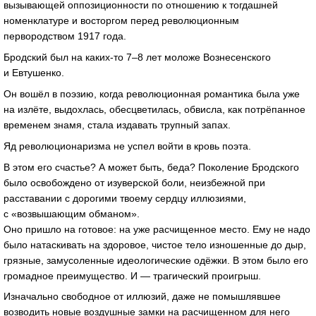
вызывающей оппозиционности по отношению к тогдашней
номенклатуре и восторгом перед революционным
первородством 1917 года.
Бродский был на
каких-то
7–8 лет моложе Вознесенского
и Евтушенко.
Он вошёл в поэзию, когда революционная романтика была уже
на излёте, выдохлась, обесцветилась, обвисла, как потрёпанное
временем знамя, стала издавать трупный запах.
Яд революционаризма не успел войти в кровь поэта.
В этом его счастье? А может быть, беда? Поколение Бродского
было освобождено от изуверской боли, неизбежной при
расставании с дорогими твоему сердцу иллюзиями,
с «возвышающим обманом».
Оно пришло на готовое: на уже расчищенное место. Ему не надо
было натаскивать на здоровое, чистое тело изношенные до дыр,
грязные, замусоленные идеологические одёжки. В этом было его
громадное преимущество. И — трагический проигрыш.
Изначально свободное от иллюзий, даже не помышлявшее
возводить новые воздушные замки на расчищенном для него