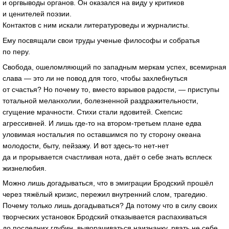
и оргвыводы органов. Он оказался на виду у критиков
и ценителей поэзии.
Контактов с ним искали литературоведы и журналисты.
Ему посвящали свои труды ученые философы и собратья
по перу.
Свобода, ошеломляющий по западным меркам успех, всемирная
слава — это ли не повод для того, чтобы захлебнуться
от счастья? Но почему то, вместо взрывов радости, — приступы
тотальной меланхолии, болезненной раздражительности,
сгущение мрачности. Стихи стали ядовитей. Скепсис
агрессивней. И лишь
где-то
на
втором-третьем
плане едва
уловимая ностальгия по оставшимся по ту сторону океана
молодости, быту, пейзажу. И вот
здесь-то
нет-нет
да и прорывается счастливая нота, даёт о себе знать всплеск
жизнелюбия.
Можно лишь догадываться, что в эмиграции Бродский прошёл
через тяжёлый кризис, пережил внутренний слом, трагедию.
Почему только лишь догадываться? Да потому что в силу своих
творческих установок Бродский отказывается распахиваться
до последних глубин, выворачиваться наизнанку, рвать не себе