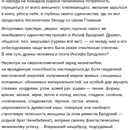
И никогда не покидала Бориса Чичибабина потребность
отрешиться от всего внешнего, отвлекающего, желание зарыться
в книгу, уйти в себя, в глубины своего одиночества, где он мог
продолжать бесконечную беседу со своим Главным.
Интуитивно чувствую, уверен: через горнило такого же
неизбывного одиночества прошёл и Иосиф Бродский. Дружил,
общался, пил, закусывал (гурман всё же!), — но между ним и его
собеседниками чаще всего была некая стеклянная стеночка.
В чём суть драмы человека и поэта Иосифа Бродского?
Несмотря на сверхчеловеческий заряд жизнелюбия,
на врождённую способность наслаждаться до боли сердечной
мистической энергией, излучаемой миром зримых, слышимых,
осязаемых, обоняемых материальностей, на особый дар вкушать
глазами, ноздрями, ртом, кожей рук, ушами — линии, формы,
краски, запахи, звуки, тепло и холод, кислое, сладкое, солёное,
солёненькое, сладковатое, тёрпкое, густое, вязкое,
шероховатость древесной коры, покорную или наоборот,
строптивую телесность женщины (в этом ремесле Бродский —
родной брат Чичибабина!), вопреки своему фантастическому
жизненному успеху… Вчерашний нищеброд, подсудимый,