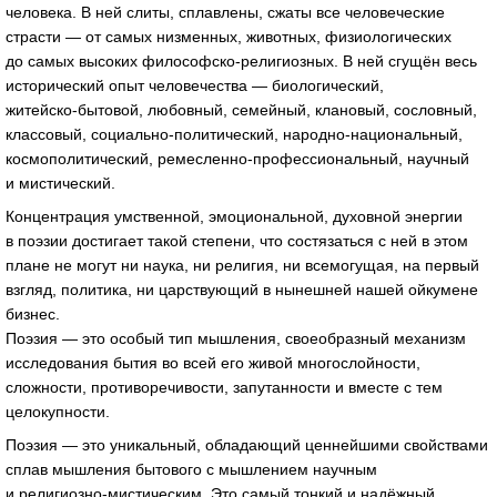
человека. В ней слиты, сплавлены, сжаты все человеческие
страсти — от самых низменных, животных, физиологических
до самых высоких
философско-религиозных
. В ней сгущён весь
исторический опыт человечества — биологический,
житейско-бытовой
, любовный, семейный, клановый, сословный,
классовый,
социально-политический
,
народно-национальный
,
космополитический,
ремесленно-профессиональный
, научный
и мистический.
Концентрация умственной, эмоциональной, духовной энергии
в поэзии достигает такой степени, что состязаться с ней в этом
плане не могут ни наука, ни религия, ни всемогущая, на первый
взгляд, политика, ни царствующий в нынешней нашей ойкумене
бизнес.
Поэзия — это особый тип мышления, своеобразный механизм
исследования бытия во всей его живой многослойности,
сложности, противоречивости, запутанности и вместе с тем
целокупности.
Поэзия — это уникальный, обладающий ценнейшими свойствами
сплав мышления бытового с мышлением научным
и
религиозно-мистическим
. Это самый тонкий и надёжный