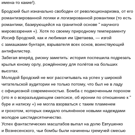
имена-то
какие!).
Бродский был изначально свободен от революционаризма, от его
романтизированной логики и логизированной романтики (то есть
романтики, базирующейся на гранитной основе " научного
мировоззрения «). Хотя по своему природному темпераменту
Иосиф Бродский, как и любимая им Цветаева, — изгой
с замашками бунтаря, взрывателя всех основ, воинствующий
антифилистер.
Забегая вперёд, рискну заметить: история поспешила подрезать
крылья юному орлу, рождённому для полётов на больших
высотах.
Молодой Бродский не мог рассчитывать на успех у широкой
читательской аудитории не только потому, что был не в ладу
с официозной современностью. Бомба с подмоченным порохом
(это я о всеразъедающем скепсисе, об иронии по отношению к "
буре и натиску «) не могла взорваться с таким пламенем
и грохотом, которых ожидало опьянённое новыми надеждами
молодое шестидесятничество.
Успех фантастических масштабов выпал на долю Евтушенко
и Вознесенского, чьи бомбы были начинены гремучей смесью