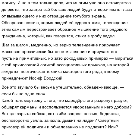
могилу. И не в том только дело, что многим уже оно осточертело
до рвоты, что завтра всё больше людей будут отворачивать глаза
от вызывающего у них отвращение голубого экрана.
Обворовав поэзию, кормя людей её суррогатами, телевидение
этим самым перестраивает образное мышление того рядового
гражданина, который, как говорится, стихи в гробу видел.
Шаг за шагом, медленно, но верно телевидение приручает
массовое прозаически бытовое мышление и приучает его —
пусть на примитивных, но зато доходчивых примерах — мириться
с той архисложной логикой ассоциативных прыжков, на которой
зиждется поэтическая техника мастеров того ряда, к коему
принадлежит Иосиф Бродский.
Всё это звучало бы весьма утешительно, обнадеживающе, —
если бы не одно «но».
Какой толк мертвецу с того, что мародёры его разденут, разуют,
обшарят карманы и воспользуются уворованным у него добром?
Вот где зарыта собака, вот в чём вопрос: поэзия, бедняжка,
бесповоротно увяла, зачахла, дышит на ладан? Смертный
приговор ей подписан и обжалованию не подлежит? Или?