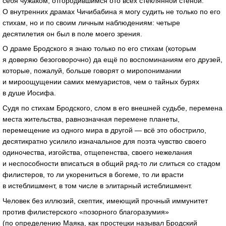
себя чужаком, отгородившимся ото всех стеклянной стеной.
О внутренних драмах Чичибабина я могу судить не только по его
стихам, но и по своим личным наблюдениям: четыре
десятилетия он был в поле моего зрения.
О драме Бродского я знаю только по его стихам (которым
я доверяю безоговорочно) да ещё по воспоминаниям его друзей,
которые, пожалуй, больше говорят о миропонимании
и мироощущении самих мемуаристов, чем о тайных бурях
в душе Иосифа.
Судя по стихам Бродского, слом в его внешней судьбе, перемена
места жительства, равнозначная перемене планеты,
перемещение из одного мира в другой — всё это обострило,
десятикратно усилило изначальное для поэта чувство своего
одиночества, изгойства, отщепенства, своего нежелания
и неспособности вписаться в общий
ряд-то
ли слиться со стадом
филистеров, то ли укорениться в богеме, то ли врасти
в истеблишмент, в том числе в элитарный истеблишмент.
Человек без иллюзий, скептик, имеющий прочный иммунитет
против филистерского «позорного благоразумия»
(по определению Маяка, как простецки называл Бродский