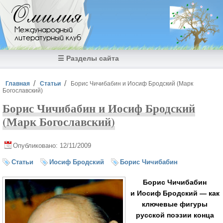
Перейти к основному содержанию
Омилия
Международный
литературный клуб
☰ Разделы сайта
Вы здесь
Главная
Статьи
Борис Чичибабин и Иосиф Бродский (Марк
Богославский)
Борис Чичибабин и Иосиф Бродский
(Марк Богославский)
Опубликовано: 12/11/2009
Статьи
Иосиф Бродский
Борис Чичибабин
Борис Чичибабин
и Иосиф Бродский — как
ключевые фигуры
русской поэзии конца