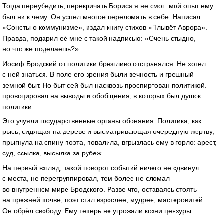
Тогда переубедить, перекричать Бориса я не смог: мой опыт ему
был ни к чему. Он успел многое переломать в себе. Написал
«Сонеты о коммунизме», издал книгу стихов «Плывёт Аврора».
Правда, подарил её мне с такой надписью: «Очень стыдно,
но что же поделаешь?»
Иосиф Бродский от политики брезгливо отстранялся. Не хотел
с ней знаться. В поле его зрения были вечность и грешный
земной быт. Но быт сей был насквозь проспиртован политикой,
провоцировал на выводы и обобщения, в которых был душок
политики.
Это учуяли государственные органы обоняния. Политика, как
рысь, сидящая на дереве и высматривающая очередную жертву,
прыгнула на спину поэта, повалила, вгрызлась ему в горло: арест,
суд, ссылка, высылка за рубеж.
На первый взгляд, такой поворот событий ничего не сдвинул
с места, не перегруппировал, тем более не сломал
во внутреннем мире Бродского. Разве что, оставаясь стоять
на прежней почве, поэт стал взрослее, мудрее, мастеровитей.
Он обрёл свободу. Ему теперь не угрожали козни цензуры