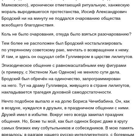
Маяковского), иронически отметающий ритуальную, ханжескую
мораль выродившегося протестанства, Иосиф Александрович
Бродский ни на минуту не поддался очарованию общества
всеобщего благоденствия.
Коль не было очарования, откуда было взяться разочарованию?
Тем более не расположен был Бродский ностальгизировать
по утерянному советскому раю, мечтать о возвращении к нему.
И там, и здесь он ощущал себя Гулливером в царстве лилипутов.
Эпизодическое общение с равномасштабными ему фигурами
(к примеру, с Уистеном Хью Оденом) не меняло сути дела.
Бродский был обречён на одиночество, запрограммирован
на него. Тут на драму Гулливера, живущего в стране лилипутов,
накладывается трагедия духовной самодостаточности.
Нечто подобное выпало и на долю Бориса Чичибабина. Он, как
в воздухе, нуждался в друзьях, в праздничном общении с ними.
Друзей имел в избытке. Вокруг него всегда закипал праздник
общения. Но, Боже ты мой, как был одинок Борис даже в кругу
самых близких ему собутыльников и собеседников. В мою память
врезалось: в разгаре нашего
русско-интеллигентного
, с богемным