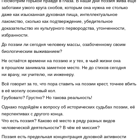
Посмотрим горькой правде в глаза. В наши дни поэзия жива ещё
заботами узкого круга снобов, которым она нужна не столько
даже как изысканная духовная пища, интеллектуальное
лакомство, сколько как подтверждение, убедительное
доказательство их культурного первородства, утонченности,
избранности.
До поэзии ли сегодня человеку массы, озабоченному своим
биологическим выживанием?
Не остаётся времени на поэзию и у тех, в чьей жизни она
в прошлом занимала заметное место. Не до стихов сегодня
ни врачу, ни учителю, ни инженеру.
Всё говорит за то, что пора ставить на поэзии крест, точнее вбить
в её могилу осиновый кол.
Грубовато? Грустно? Но такова реальность!
Однако подойдём к вопросу об исторических судьбах поэзии, её
перспективах с другого конца.
Что есть поэзия? Каково её место в ряду разных видов
человеческой деятельности? В чём её миссия?
Поэзия есть предельная концентрация духовной активности