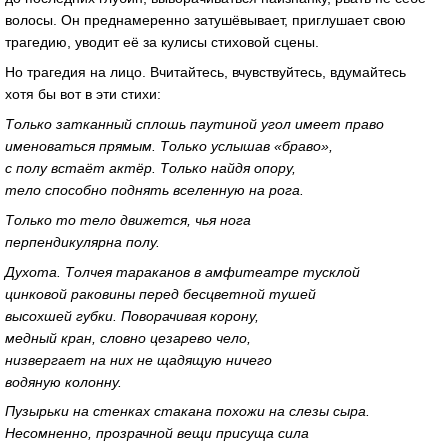
волосы. Он преднамеренно затушёвывает, приглушает свою
трагедию, уводит её за кулисы стиховой сцены.
Но трагедия на лицо. Вчитайтесь, вчувствуйтесь, вдумайтесь
хотя бы вот в эти стихи:
Только затканный сплошь паутиной угол имеет право
именоваться прямым. Только услышав «браво»,
с полу встаёт актёр. Только найдя опору,
тело способно поднять вселенную на рога.
Только то тело движется, чья нога
перпендикулярна полу.
Духота. Толчея тараканов в амфитеатре тусклой
цинковой раковины перед бесцветной тушей
высохшей губки. Поворачивая корону,
медный кран, словно цезарево чело,
низвергает на них не щадящую ничего
водяную колонну.
Пузырьки на стенках стакана похожи на слезы сыра.
Несомненно, прозрачной вещи присуща сила