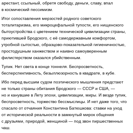
арестант, ссыльный, обретя свободу, деньги, славу, впал
в космический пессимизм.
Итог сопоставления мерзостей родного советского
тоталитаризма, его микроцефальной тупости, его нищенского
бытоустройства с цветением технической цивилизации страны,
приютившей Бродского, с её самодержавным комфортом,
утробной сытостью,
образцово-показательной
гигиеничностью,
простодушным ханжеством и наивно самоуверенным
филистерством оказался убийственным.
Тупик. Нет света в конце тоннеля. Беспросветность,
бесперспективность, безыллюзорность в квадрате, в кубе.
Ибо перед высшим судом поэтического мышления предстают
не только страны обитания Бродского — СССР и США, —
но и канувшие в Лету эпохи, цивилизации, миры. И везде тупик,
беспросветность, торжество бессмыслицы. И нет даже того, что
спасало от отчаяния Константина Батюшкова: ставки на уход
от исторической реальности в замкнутый мирок общения
с друзьями, природой, женщиной — под звон пиршественных
чаш.