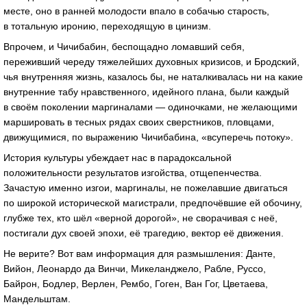
месте, оно в ранней молодости впало в собачью старость,
в тотальную иронию, переходящую в цинизм.
Впрочем, и Чичибабин, беспощадно ломавший себя,
переживший череду тяжелейших духовных кризисов, и Бродский,
чья внутренняя жизнь, казалось бы, не наталкивалась ни на какие
внутренние табу нравственного, идейного плана, были каждый
в своём поколении маргиналами — одиночками, не желающими
маршировать в тесных рядах своих сверстников, пловцами,
движущимися, по выражению Чичибабина, «всуперечь потоку».
История культуры убеждает нас в парадоксальной
положительности результатов изгойства, отщепенчества.
Зачастую именно изгои, маргиналы, не пожелавшие двигаться
по широкой исторической магистрали, предпочёвшие ей обочину,
глубже тех, кто шёл «верной дорогой», не сворачивая с неё,
постигали дух своей эпохи, её трагедию, вектор её движения.
Не верите? Вот вам информация для размышления: Данте,
Вийон, Леонардо да Винчи, Микеланджело, Рабле, Руссо,
Байрон, Бодлер, Верлен, Рембо, Гоген, Ван Гог, Цветаева,
Мандельштам.