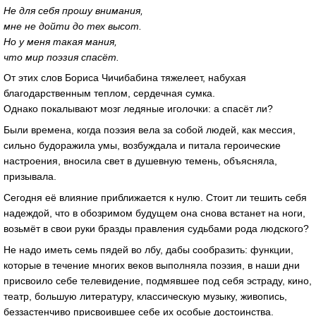
Не для себя прошу внимания,
мне не дойти до тех высот.
Но у меня такая мания,
что мир поэзия спасёт.
От этих слов Бориса Чичибабина тяжелеет, набухая
благодарственным теплом, сердечная сумка.
Однако покалывают мозг ледяные иголочки: а спасёт ли?
Были времена, когда поэзия вела за собой людей, как мессия,
сильно будоражила умы, возбуждала и питала героические
настроения, вносила свет в душевную темень, объясняла,
призывала.
Сегодня её влияние приближается к нулю. Стоит ли тешить себя
надеждой, что в обозримом будущем она снова встанет на ноги,
возьмёт в свои руки бразды правления судьбами рода людского?
Не надо иметь семь пядей во лбу, дабы сообразить: функции,
которые в течение многих веков выполняла поэзия, в наши дни
присвоило себе телевидение, подмявшее под себя эстраду, кино,
театр, большую литературу, классическую музыку, живопись,
беззастенчиво присвоившее себе их особые достоинства.