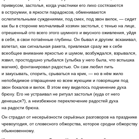
привкусом, застолья, когда участники его лихо состязаются
в остроумии, в яркости парадоксов, обмениваются
ослепительными суждениями, под смех, под звон вилок, — сидит
как бы в сторонке молчаливый хозяин застолья, с тенью на лице,
отрешенный ото всего этого шумного и вкусного оживления, уйдя
в себя, в свои потаённые глубины. Он бывал и другим: вскакивал,
взлетал, как сигнальная ракета, привлекая сразу же к себе
всеобщее внимание яркостью и шумом, возбуждался, взрывался,
язвил, простодушно улыбался (улыбка у него была, что вспышка
магния), фонтанировал радостью. Он сам любил пить
и закусывать, спорить, срываться на крик, — но в нём жило
непобедимое отвращение ко всем жующим и говорящим под
звон бокалов и вилок. В этом ему виделось подчинение духа
брюху. Его не устраивал не ритуал застолья (куда от него
денешься?), а неизбежное переключение радостей духа
на радости брюха.
Он страдал от несерьёзности серьёзных разговоров на празднике
чревоугодия, от словесного обжорства, которое сродни обжорству
обыкновенному.