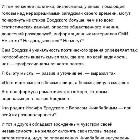
И тем не менее политики, бизнесмены, учёные, ломающие
головы над неразрешимыми загадками своего времени, могут
почерпнуть из стихов Бродского больше, чем изо всех
статистических данных, опросов общественного мнения,
донесений разведслужб, информационных материалов СМИ.
Не хотят? Не догадываются? Не могут?
Сам Бродский уникальность поэтического зрения определяет так:
«способность видеть смысл там, где его, по всей видимости,
нет — профессиональная черта поэта».
Я бы эту мысль, — развив и уточнив её, — выразил так:
«Поэт ищет смысл в бессмыслице, а бессмыслицу в смысле».
Вот она формула романтического юмора, которым
перенасыщена поэзия Бродского.
Что роднит Иосифа Бродского с Борисом Чичибабиным — при
всей их разнополярности?
И тот и другой обладают врождённым чувством своей
независимости, не желают склонять свои головы перед
авторитетами, идут, по определению Чичибабина «всуперечь