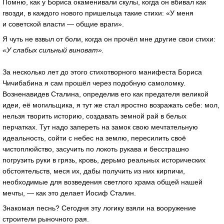
Помню, как у Бориса окаменивали скулы, когда он вбивал как
гвозди, в каждого нового пришельца такие стихи: «У меня
и советской власти — общие враги».
Я чуть не взвыл от боли, когда он прочёл мне другие свои стихи:
«У слабых сильный виноват».
За несколько лет до этого стихотворного манифеста Бориса
Чичибабина я сам прошёл через подобную самоломку.
Возненавидев Сталина, определив его как предателя великой
идеи, её могильщика, я тут же стал яростно возражать себе: мол,
нельзя творить историю, создавать земной рай в белых
перчатках. Тут надо запереть на замок свою мечтательную
идеальность, сойти с небес на землю, пересилить своё
чистоплюйство, засучить по локоть рукава и бесстрашно
погрузить руки в грязь, кровь, дерьмо реальных исторических
обстоятельств, меся их, дабы получить из них кирпичи,
необходимые для возведения светлого храма общей нашей
мечты, — как это делает Иосиф Сталин.
Знакомая песнь? Сегодня эту логику взяли на вооружение
строители рыночного рая.