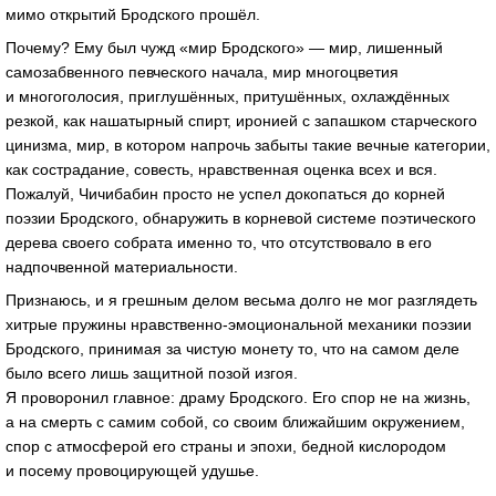
мимо открытий Бродского прошёл.
Почему? Ему был чужд «мир Бродского» — мир, лишенный
самозабвенного певческого начала, мир многоцветия
и многоголосия, приглушённых, притушённых, охлаждённых
резкой, как нашатырный спирт, иронией с запашком старческого
цинизма, мир, в котором напрочь забыты такие вечные категории,
как сострадание, совесть, нравственная оценка всех и вся.
Пожалуй, Чичибабин просто не успел докопаться до корней
поэзии Бродского, обнаружить в корневой системе поэтического
дерева своего собрата именно то, что отсутствовало в его
надпочвенной материальности.
Признаюсь, и я грешным делом весьма долго не мог разглядеть
хитрые пружины
нравственно-эмоциональной
механики поэзии
Бродского, принимая за чистую монету то, что на самом деле
было всего лишь защитной позой изгоя.
Я проворонил главное: драму Бродского. Его спор не на жизнь,
а на смерть с самим собой, со своим ближайшим окружением,
спор с атмосферой его страны и эпохи, бедной кислородом
и посему провоцирующей удушье.