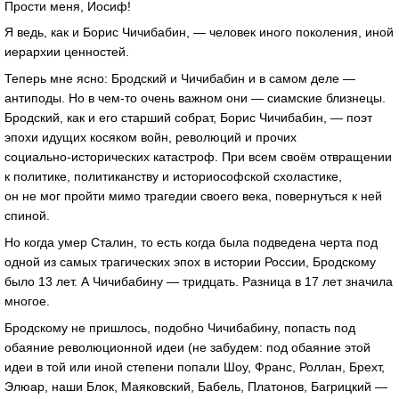
Прости меня, Иосиф!
Я ведь, как и Борис Чичибабин, — человек иного поколения, иной
иерархии ценностей.
Теперь мне ясно: Бродский и Чичибабин и в самом деле —
антиподы. Но в
чем-то
очень важном они — сиамские близнецы.
Бродский, как и его старший собрат, Борис Чичибабин, — поэт
эпохи идущих косяком войн, революций и прочих
социально-исторических
катастроф. При всем своём отвращении
к политике, политиканству и историософской схоластике,
он не мог пройти мимо трагедии своего века, повернуться к ней
спиной.
Но когда умер Сталин, то есть когда была подведена черта под
одной из самых трагических эпох в истории России, Бродскому
было 13 лет. А Чичибабину — тридцать. Разница в 17 лет значила
многое.
Бродскому не пришлось, подобно Чичибабину, попасть под
обаяние революционной идеи (не забудем: под обаяние этой
идеи в той или иной степени попали Шоу, Франс, Роллан, Брехт,
Элюар, наши Блок, Маяковский, Бабель, Платонов, Багрицкий —