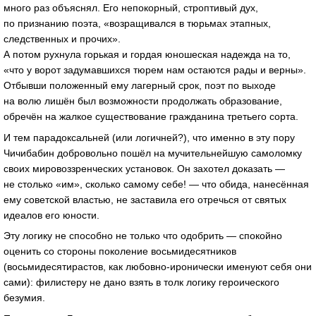
много раз объяснял. Его непокорный, строптивый дух,
по признанию поэта, «возращивался в тюрьмах этапных,
следственных и прочих».
А потом рухнула горькая и гордая юношеская надежда на то,
«что у ворот задумавшихся тюрем нам остаются рады и верны».
Отбывши положенный ему лагерный срок, поэт по выходе
на волю лишён был возможности продолжать образование,
обречён на жалкое существование гражданина третьего сорта.
И тем парадоксальней (или логичней?), что именно в эту пору
Чичибабин добровольно пошёл на мучительнейшую самоломку
своих мировоззренческих установок. Он захотел доказать —
не столько «им», сколько самому себе! — что обида, нанесённая
ему советской властью, не заставила его отречься от святых
идеалов его юности.
Эту логику не способно не только что одобрить — спокойно
оценить со стороны поколение восьмидесятников
(восьмидесятирастов, как
любовно-иронически
именуют себя они
сами): филистеру не дано взять в толк логику героического
безумия.