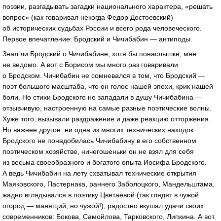
поэзии, разгадывать загадки национального характера, «решать
вопрос» (как говаривал некогда Федор Достоевский)
об исторических судьбах России и всего рода человеческого.
Первое впечатление: Бродский и Чичибабин — антиподы.
Знал ли Бродский о Чичибабине, хотя бы понаслышке, мне
не ведомо. А вот с Борисом мы много раз говаривали
о Бродском. Чичибабин не сомневался в том, что Бродский —
поэт большого масштаба, что он голос нашей эпохи, крик нашей
боли. Но стихи Бродского не западали в душу Чичибабина —
отзывчивую, настроенную на самые разные поэтические волны.
Хуже того, вызывали раздражение и даже реакцию отторжения.
Но важнее другое: ни одна из многих технических находок
Бродского не понадобилась Чичибабину в его собственном
поэтическом хозяйстве, ничегошеньки он не взял для себя
из весьма своеобразного и богатого опыта Иосифа Бродского.
А ведь Чичибабин на лету схватывал технические открытия
Маяковского, Пастернака, раннего Заболоцкого, Мандельштама,
жадно вглядывался в поэтику Цветаевой (так глядят в чужой
огород — манящий, но чужой!), радостно вкушал удачи своих
современников: Бокова, Самойлова, Тарковского, Липкина. А вот