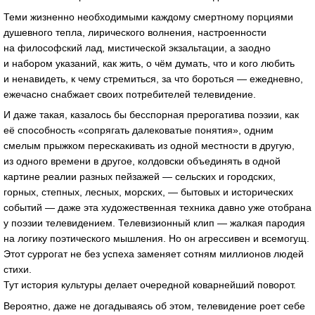
Теми жизненно необходимыми каждому смертному порциями
душевного тепла, лирического волнения, настроенности
на философский лад, мистической экзальтации, а заодно
и набором указаний, как жить, о чём думать, что и кого любить
и ненавидеть, к чему стремиться, за что бороться — ежедневно,
ежечасно снабжает своих потребителей телевидение.
И даже такая, казалось бы бесспорная прерогатива поэзии, как
её способность «сопрягать далековатые понятия», одним
смелым прыжком перескакивать из одной местности в другую,
из одного времени в другое, колдовски объединять в одной
картине реалии разных пейзажей — сельских и городских,
горных, степных, лесных, морских, — бытовых и исторических
событий — даже эта художественная техника давно уже отобрана
у поэзии телевидением. Телевизионный клип — жалкая пародия
на логику поэтического мышления. Но он агрессивен и всемогущ.
Этот суррогат не без успеха заменяет сотням миллионов людей
стихи.
Тут история культуры делает очередной коварнейший поворот.
Вероятно, даже не догадываясь об этом, телевидение роет себе