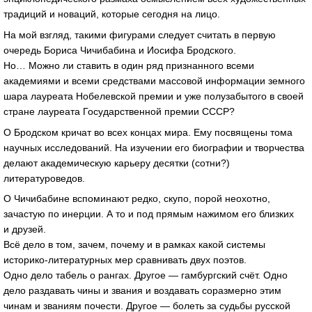
традиций и новаций, которые сегодня на лицо.
На мой взгляд, такими фигурами следует считать в первую
очередь Бориса Чичибабина и Иосифа Бродского.
Но… Можно ли ставить в один ряд признанного всеми
академиями и всеми средствами массовой информации земного
шара лауреата Нобелевской премии и уже полузабытого в своей
стране лауреата Государственной премии СССР?
О Бродском кричат во всех концах мира. Ему посвящены тома
научных исследований. На изучении его биографии и творчества
делают академическую карьеру десятки (сотни?)
литературоведов.
О Чичибабине вспоминают редко, скупо, порой неохотно,
зачастую по инерции. А то и под прямым нажимом его близких
и друзей.
Всё дело в том, зачем, почему и в рамках какой системы
историко-литературных
мер сравнивать двух поэтов.
Одно дело табель о рангах. Другое — гамбургский счёт. Одно
дело раздавать чины и звания и воздавать соразмерно этим
чинам и званиям почести. Другое — болеть за судьбы русской