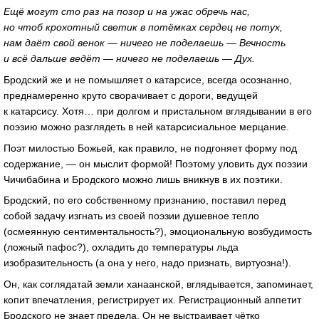
Ещё могут сто раз на позор и на ужас обречь нас,
но чтоб крохотный светик в потёмках сердец не потух,
нам даёт свой венок — ничего не поделаешь — Вечность
и всё дальше ведёт — ничего не поделаешь — Дух.
Бродский же и не помышляет о катарсисе, всегда осознанно,
преднамеренно круто сворачивает с дороги, ведущей
к катарсису. Хотя… при долгом и пристальном вглядывании в его
поэзию можно разглядеть в ней катарсисиальное мерцание.
Поэт милостью Божьей, как правило, не подгоняет форму под
содержание, — он мыслит формой! Поэтому уловить дух поэзии
Чичибабина и Бродского можно лишь вникнув в их поэтики.
Бродский, по его собственному признанию, поставил перед
собой задачу изгнать из своей поэзии душевное тепло
(осмеянную сентиментальность?), эмоциональную возбудимость
(ложный пафос?), охладить до температуры льда
изобразительность (а она у него, надо признать, виртуозна!).
Он, как соглядатай земли ханаанской, вглядывается, запоминает,
копит впечатления, регистрирует их. Регистрационный аппетит
Бродского не знает предела. Он не выстраивает чётко