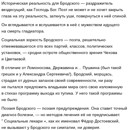
Историческая реальность для Бродского — раздражитель
вездесущий, как Господь Бог. Поэт не может и не хочет закрыть
глаза на эту реальность, заткнуть уши, повернуться к ней спиной.
Он вглядывается и вслушивается в неё с мужеством идущего
на смерть гладиатора.
Социальная зоркость Бродского — поэта, решительно
отмежевавшегося ото всех партий, классов, политических
установок, — сродни остроте общественного зрения Чехова
и Цветаевой.
В отличие от Ломоносова, Державина и… Пушкина (был такой
грешок и у Александра Сергеевича!), Бродский, морщась,
страдая от дурных запахов своей современности, ни разу
не пытался предложить владыкам мира сего свою изложенную
в стихах программу выхода из тупика. У него такой программы
не было.
Поэзия Бродского — поэзия предупреждения. Она ставит точный
диагноз болезни, — но методов лечения её не предписывает.
" Социальные лекари «, как их именовал Фёдор Достоевский,
не вызывают у Бродского ни симпатии, ни доверия.