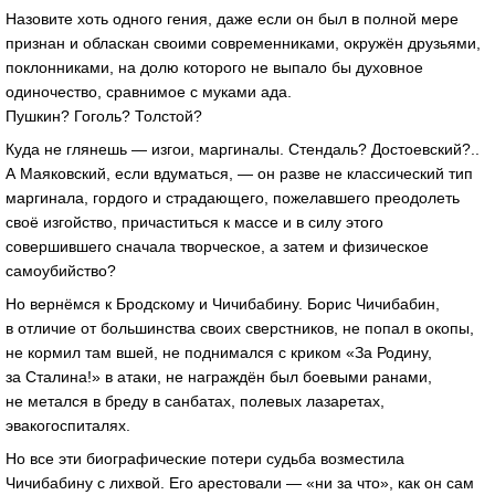
Назовите хоть одного гения, даже если он был в полной мере
признан и обласкан своими современниками, окружён друзьями,
поклонниками, на долю которого не выпало бы духовное
одиночество, сравнимое с муками ада.
Пушкин? Гоголь? Толстой?
Куда не глянешь — изгои, маргиналы. Стендаль? Достоевский?..
А Маяковский, если вдуматься, — он разве не классический тип
маргинала, гордого и страдающего, пожелавшего преодолеть
своё изгойство, причаститься к массе и в силу этого
совершившего сначала творческое, а затем и физическое
самоубийство?
Но вернёмся к Бродскому и Чичибабину. Борис Чичибабин,
в отличие от большинства своих сверстников, не попал в окопы,
не кормил там вшей, не поднимался с криком «За Родину,
за Сталина!» в атаки, не награждён был боевыми ранами,
не метался в бреду в санбатах, полевых лазаретах,
эвакогоспиталях.
Но все эти биографические потери судьба возместила
Чичибабину с лихвой. Его арестовали — «ни за что», как он сам