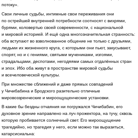
потоку».
Свои личные судьбы, интимные свои переживания они
по острейшей внутренней потребности соотносят с вихрями,
бурями, коловертью своей современности, с национальной
и мировой историей. И ещё одна многозначительная странность:
оба вступают во взволнованное общение не только с друзьями,
людьми их жизненного круга, с которыми они пьют, закусывают,
спорят, но и с гениями, святыми мучениками, изгоями,
страдальцами, деспотами, негодяями самых отдалённых стран
и эпох. Ибо оба живут в пространстве мировой судьбы
и всечеловеческой культуры.
При множестве сближений и даже прямых совпадений
у Чичибабина и Бродского разительно отличные
мировоззренческие и мироощущенческие установки.
В какие бы бездны отчаяния ни погружался Чичибабин, его
духовное зрение направлено на луч прожектора, на тучу, сквозь
которую пробивается солнечный свет. Его мироощущение
трагедийно, но трагедия у него, если можно так выразиться,
катарсисиальна: