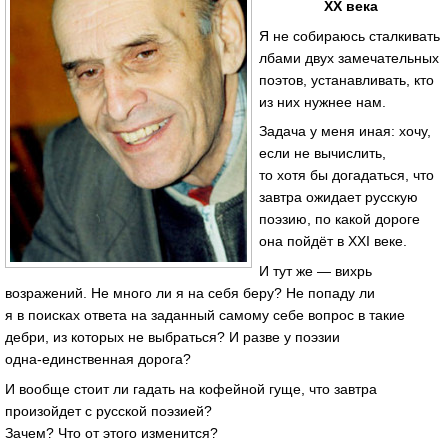
ХХ века
Я не собираюсь сталкивать
лбами двух замечательных
поэтов, устанавливать, кто
из них нужнее нам.
Задача у меня иная: хочу,
если не вычислить,
то хотя бы догадаться, что
завтра ожидает русскую
поэзию, по какой дороге
она пойдёт в ХХI веке.
И тут же — вихрь
возражений. Не много ли я на себя беру? Не попаду ли
я в поисках ответа на заданный самому себе вопрос в такие
дебри, из которых не выбраться? И разве у поэзии
одна-единственная
дорога?
И вообще стоит ли гадать на кофейной гуще, что завтра
произойдет с русской поэзией?
Зачем? Что от этого изменится?