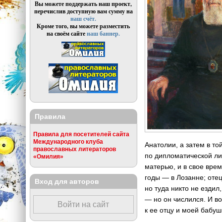
Вы можете поддержать наш проект,
перечислив доступную вам сумму на
наш счёт.
Кроме того, вы можете разместить
на своём сайте
наш баннер.
Правила
Правила для посетителей сайта
Международного клуба
Анатолии, а затем в то
православных литераторов
по дипломатической ли
«Омилия»
матерью, и в свое вре
годы — в Лозанне; отец
Вход для авторов
но туда никто не ездил
— но он числился. И в
Войти на сайт
к ее отцу и моей бабуш