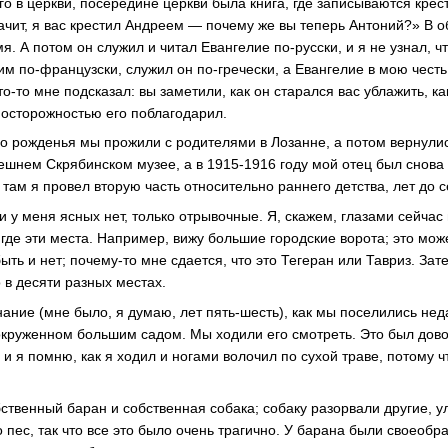
го в церкви, посередине церкви была книга, где записываются крес
начит, я вас крестил Андреем — почему же вы теперь Антоний?» В 
. А потом он служил и читал Евангелие по-русски, и я не узнал, чт
м по-французски, служил он по-гречески, а Евангелие в мою честь
то-то мне подсказал: вы заметили, как он старался вас ублажить, к
 с осторожностью его поблагодарил.
о рожденья мы прожили с родителями в Лозанне, а потом вернули
ешнем Скрябинском музее, а в 1915-1916 году мой отец был снова 
там я провел вторую часть относительно раннего детства, лет до 
 у меня ясных нет, только отрывочные. Я, скажем, глазами сейчас 
, где эти места. Например, вижу большие городские ворота; это мож
быть и нет; почему-то мне сдается, что это Тегеран или Тавриз. За
 в десяти разных местах.
ние (мне было, я думаю, лет пять-шесть), как мы поселились неда
 окруженном большим садом. Мы ходили его смотреть. Это был дов
, и я помню, как я ходил и ногами волочил по сухой траве, потому 
ственный баран и собственная собака; собаку разорвали другие, у
 пес, так что все это было очень трагично. У барана были своеобр