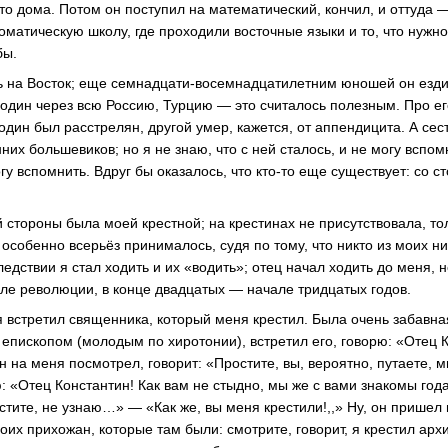
то дома. Потом он поступил на математический, кончил, и оттуда 
оматическую школу, где проходили восточные языки и то, что нужн
бы.
ь на Восток; еще семнадцати-восемнадцатилетним юношей он ездил
 один через всю Россию, Турцию — это считалось полезным. Про ег
один был расстрелян, другой умер, кажется, от аппендицита. А се
них большевиков; но я не знаю, что с ней сталось, и не могу вспо
гу вспомнить. Вдруг бы оказалось, что кто-то еще существует: со с
 стороны была моей крестной; на крестинах не присутствовала, то
особенно всерьёз принималось, судя по тому, что никто из моих ни
следствии я стал ходить и их «водить»; отец начал ходить до меня, 
сле революции, в конце двадцатых — начале тридцатых годов.
я встретил священника, который меня крестил. Была очень забавная
епископом (молодым по хиротонии), встретил его, говорю: «Отец К
н на меня посмотрел, говорит: «Простите, вы, вероятно, путаете, м
ю: «Отец Константин! Как вам не стыдно, мы же с вами знакомы го
стите, не узнаю…» — «Как же, вы меня крестили!,,» Ну, он пришел
оих прихожан, которые там были: смотрите, говорит, я крестил арх