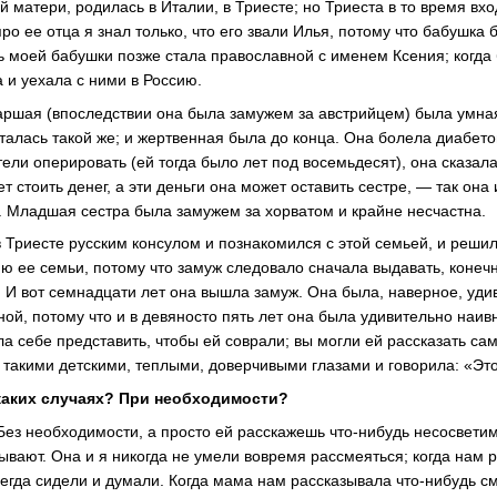
 матери, родилась в Италии, в Триесте; но Триеста в то время вхо
о ее отца я знал только, что его звали Илья, потому что бабушка
моей бабушки позже стала православной с именем Ксения; когда
 и уехала с ними в Россию.
таршая (впоследствии она была замужем за австрийцем) была умная
сталась такой же; и жертвенная была до конца. Она болела диабето
тели оперировать (ей тогда было лет под восемьдесят), она сказала
т стоить денег, а эти деньги она может оставить сестре, — так она 
. Младшая сестра была замужем за хорватом и крайне несчастна.
 Триесте русским консулом и познакомился с этой семьей, и решил
ю ее семьи, потому что замуж следовало сначала выдавать, конеч
 И вот семнадцати лет она вышла замуж. Она была, наверное, уди
ой, потому что и в девяносто пять лет она была удивительно наив
ла себе представить, чтобы ей соврали; вы могли ей рассказать 
 такими детскими, теплыми, доверчивыми глазами и говорила: «Это
аких случаях? При необходимости?
Без необходимости, а просто ей расскажешь что-нибудь несосвети
зывают. Она и я никогда не умели вовремя рассмеяться; когда нам 
егда сидели и думали. Когда мама нам рассказывала что-нибудь с