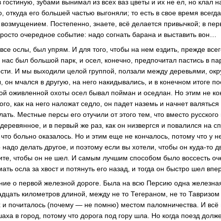
 гостиную, зубами вынимал из всех ваз цветы и их не ел, но клал н
, откуда его большей частью выгоняли; то есть в свое время всегда
озмущением. Постепенно, знаете, всё делается привычкой; в пе
просто очередное событие: надо согнать барана и выставить вон…
 все ослы, был упрям. И для того, чтобы на нем ездить, прежде все
у нас был большой парк, и осел, конечно, предпочитал пастись в па
сти. И мы выходили целой группой, ползали между деревьями, окр
, он мчался в другую, на него накидывались, и в конечном итоге по
кой оживленной охоты осел бывал пойман и оседлан. Но этим не ко
того, как на него наложат седло, он падет наземь и начнет валяться
лать. Местные персы его отучили от этого тем, что вместо русского
еревянное, и в первый же раз, как он низвергся и повалился на с
 что больно оказалось. Но и этим еще не кончалось, потому что у н
то надо делать другое, и поэтому если вы хотели, чтобы он куда-то 
тите, чтобы он не шел. И самым лучшим способом было воссесть оч
ать осла за хвост и потянуть его назад, и тогда он быстро шел вп
ие о первой железной дороге. Была на всю Персию одна железная
адцать километров длиной, между не то Тегераном, не то Тавризом
и почиталось (почему — не помню) местом паломничества. И всё
аха в город, потому что дорога под гору шла. Но когда поезд долже