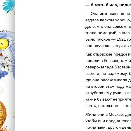
— А мать была, видн
— Она интенсивная не 
ездила верхом хорошо, 
дело, что она совсем н
знала немецкий, знала 
было плохое — 1921 го
она научилась стучать
Как отцовские предки 
попали в Россию, там 
северо-западе Уэстерн
всего и, по-видимому, 
где она рассказывала д
на второй этаж подымае
отрубила ему руки, зак
какие бывают неприятно
спать; остальное — его
Жили они в Москве, де
чтобы они полдня гово
по-латыни, другой день