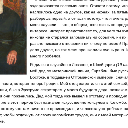
задерживаются воспоминания. Отчасти потому, что
наслоилось одно на другое, как на иконах: за пяты
разберешь первый; а отчасти потому, что я очень 
меня научили — что, в общем, твоя жизнь не предс
интереса; интерес представляет то, для чего ты жи
никогда не старался запоминать ни события, ни и
раз это никакого отношения ни к чему не имеет! Пр
дело другое, но так меня прошколили очень рано. 
много пробелов.
Родился я случайно в Лозанне, в Швейцарии
(19 ию
мой дед по материнской линии, Скрябин, был русс
Востоке, в тогдашней Оттоманской империи, сначал
й части, которая теперь Греция. Мой отец встретился с этой семьей
нии, был в Эрзеруме секретарем у моего будущего деда, познаком
мя они поженились. Дед мой тогда уже вышел в отставку и проводи
 же в этот период был назначен искусственно консулом в Коломбо:
, потому что там ничего не происходило, и человека употребляли н
от, чтобы отдохнуть от своих коломбских трудов, они с моей матер
ке.