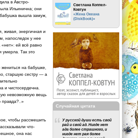
дила в Австро-
Светлана Коппел-
 была Ильинична; они
Ковтун
«Жена Океана
 бабушка вышла замуж,
(DiskBook)»
, живая, энергичная и
м, напоследок у нее
 «нет»: ей всё равно
и умерла. Так это
 жениться на бабушке,
но, старшую сестру — а
вительно
на и чистосердечна.
самую невозможную вещь
 правда?..»
Случайная цитата
мое, чтобы рассмешить
У русской души есть свой
рай и свой ад. Нигде нет
рассказывали что-
ада более страшного, и
мешное, она нас
нигде нет рая более