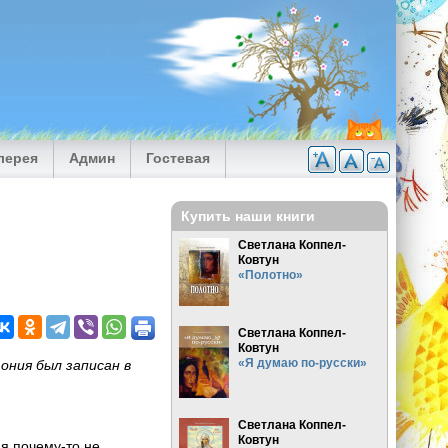
лерея
Админ
Гостевая
Купить наши книги
Светлана Коппел-
Ковтун
«Полотно»
Светлана Коппел-
Ковтун
«Я думаю по-русски»
ния был записан в
Светлана Коппел-
Ковтун
я почему-то не