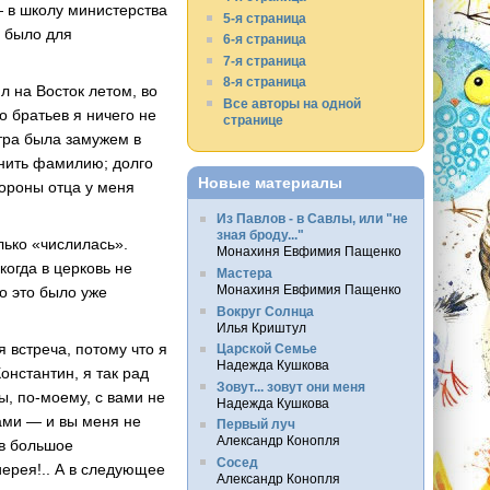
— в школу министерства
5-я страница
о было для
6-я страница
7-я страница
8-я страница
 на Восток летом, во
Все авторы на одной
о братьев я ничего не
странице
стра была замужем в
мнить фамилию; долго
Новые материалы
тороны отца у меня
Из Павлов - в Савлы, или "не
зная броду..."
лько «числилась».
Монахиня Евфимия Пащенко
когда в церковь не
Мастера
Монахиня Евфимия Пащенко
но это было уже
Вокруг Солнца
Илья Криштул
 встреча, потому что я
Царской Семье
Надежда Кушкова
онстантин, я так рад
Зовут... зовут они меня
ы, по-моему, с вами не
Надежда Кушкова
дами — и вы меня не
Первый луч
Александр Конопля
 в большое
Сосед
иерея!.. А в следующее
Александр Конопля