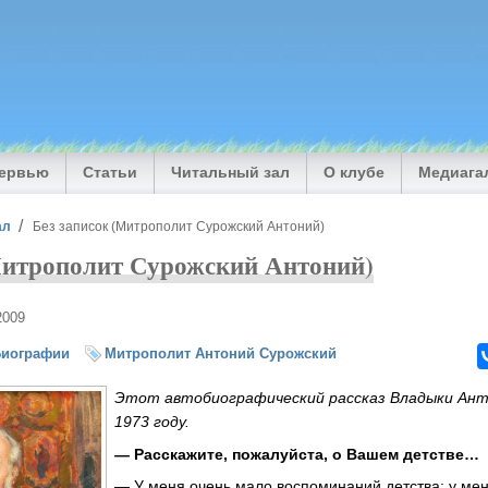
тервью
Статьи
Читальный зал
О клубе
Медиага
ал
Без записок (Митрополит Сурожский Антоний)
Митрополит Сурожский Антоний)
2009
Биографии
Митрополит Антоний Сурожский
Этот автобиографический рассказ Владыки Анто
1973 году.
— Расскажите, пожалуйста, о Вашем детстве…
— У меня очень мало воспоминаний детства; у мен