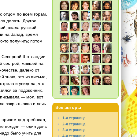
с отцом по всем горам,
гла делать. Другое
ий, знала русский,
ли на Запад, время
о-то получить; потом
 из Северной Шотландии
й сестрой, жившей на
очестве, далеко от
й знаю, это из письма,
мотрела и увидела, что
зялся за подоконник,
 описывала — мол, вот
ла закрыть окно и лечь
Все авторы
1-я страница
; причем дед требовал,
2-я страница
гие полдня — один день
3-я страница
 надо было учить для
4-я страница