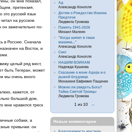
тины, он мне показал,
Ад
общем, претензия,
Александр Конопля
Детям о Рождестве Иоанна
о это русский язык
Предтечи
 читал на русском
Людмила Громова
ак он замечательно по-
Память 1941-2026
Михаил Малеин
"Когда шипит в тиши
сь в Россию. Сначала
машина..."
Александр Конопля
назначен на Восток, и
Снег
семи.
Александр Конопля
НАШИМ ВОИНАМ
вижу целый ряд мест,
Надежда Кушкова
ет быть Тегеран, может
Сказание о жене Адера и о
тем мы очень много
рыжей блуднице
Монахиня Евфимия Пащенко
Можно ли увидеть Бога?
Тайна Святой Троицы
леко, кажется, от
Людмила Громова
ольно большой дом,
1 из 10
→
что мне нравился треск
личные собаки, а
Новые комментарии
азные привычки: он
Благодарность мастеру