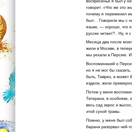
воскресенье я был у не
говорит: «Что же это з
почему я переменил имя
был… Говорили мы с ни
языке, — хорошо, что к
русски читает?.. Ну, я
Месяца два после моег
жили в Москве, в тепер
мы уехали в Персию. И 
Воспоминаний о Персии
но я не мог бы сказать
быть, Тавриз, а может 
ездили, жили примерно
Потом у меня воспомина
Тегерана, в особняке,
весь сад зарос и высох
этой сухой травы.
Помню, у меня был соб
барана разорвал чей-то