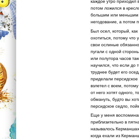
каждое утро приходил в
потом ложился в кресло
большим или меньшим в
негодование, а потом 
Был осел, который, как
охотиться, потому что 
свои ослиные обязанно
пугали с одной стороны
или полутора часов та
научился, что если до 
труднее будет его осед
приделали персидское д
взлетел с воем, потому
от него хотят одного, 
обмануть, будто вы хо
персидское седло, пойм
Еще у меня воспоминан
приблизительно в пятн
называлось Керманшах 
когда ехали из Керманш