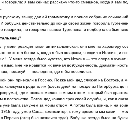
и говорила: я вам сейчас расскажу что-то смешное, когда я вам по
ь…
е русскому языку; дал ей грамматику и полное собрание сочинений
 И бабушка действительно до конца своей жизни говорила тургене
е говорила, но говорила языком Тургенева, и подбор слов был тако
итальянец?
; у меня реакция такая антиитальянская, они мне по характеру со
 что не хотел бы жить; когда я был экзархом, я ездил в Италию, и вс
ю!.. У меня всегда было чувство, что Италия — это опера в жизни:
й язык, мне не нравится их вечная возбужденность, драматичность,
знаю, пожалуй — последняя, где я бы поселился.
кой они приехали в Россию. Позже мой дед служил на Востоке, а м
а каникулы к родителям (шесть дней на поезде из Петербурга до п
рзерума), где и познакомилась с моим отцом, который был драгоман
м в посольстве. Потом дед кончил срок своей службы, и, как я сказа
уже была замужем за моим отцом. А потом была война, и на вой
 1915 году, умер Саша, композитор; к тому времени мы сами — мои
в Персию (отец был назначен туда). Бабушка всегда была на букси
.