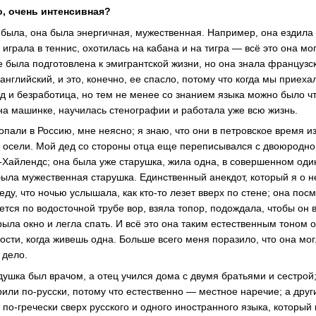
о, очень интенсивная?
была, она была энергичная, мужественная. Например, она ездила 
играла в теннис, охотилась на кабана и на тигра — всё это она мо
е была подготовлена к эмигрантской жизни, но она знала французск
английский, и это, конечно, ее спасло, потому что когда мы приеха
д и безработица, но тем не менее со знанием языка можно было чт
 на машинке, научилась стенографии и работала уже всю жизнь.
попали в Россию, мне неясно; я знаю, что они в петровское время
и осели. Мой дед со стороны отца еще переписывался с двоюродно
-Хайлендс; она была уже старушка, жила одна, в совершенном один
была мужественная старушка. Единственный анекдот, который я о не
еду, что ночью услышала, как кто-то лезет вверх по стене; она пос
тся по водосточной трубе вор, взяла топор, подождала, чтобы он в
рыла окно и легла спать. И всё это она таким естественным тоном
сти, когда живешь одна. Больше всего меня поразило, что она мог
 дело.
душка был врачом, а отец учился дома с двумя братьями и сестрой
рили по-русски, потому что естественно — местное наречие; а дру
 по-гречески сверх русского и одного иностранного языка, который