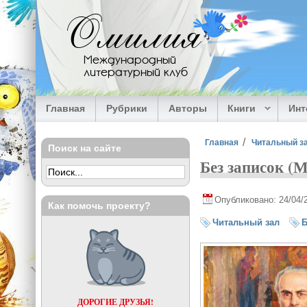
Перейти к основному содержанию
Омилия
Международный
литературный клуб
Главная
Рубрики
Авторы
Книги
Ин
Вы здесь
Главная
Читальный з
Поиск на сайте
Без записок (
Опубликовано: 24/04/
Как помочь проекту?
Читальный зал
ДОРОГИЕ ДРУЗЬЯ!