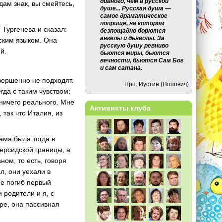
дивного, чем в русской
дам знак, вы смейтесь,
душе... Русская душа —
самое драматическое
поприще, на котором
 Тургенева и сказал:
безпощадно борются
ангелы и дьяволы. За
вским языком. Она
русскую душу ревниво
й.
бьются миры, бьются
вечности, бьются Сам Бог
и сам сатана.
вершенно не подходят.
Прп. Иустин (Попович)
егда с таким чувством:
 ничего реального. Мне
Активисты клуба
 так что Италия, из
ама была тогда в
ерсидской границы, а
ом, то есть, говоря
л, они уехали в
не погиб первый
 родители и я, с
ре, она пассивная