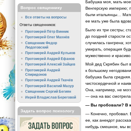
Бабушка моя, мать моей
Вопрос священнику
Венгерскую империю; пр
были итальянцы… Мать 
Все ответы на вопросы
ее мать уже была вдова
Ответы священников:
Было их три сестры; с
Протоиерей Пётр Винник
до поздней старости о
Протоиерей Олег Махнёв
случилась гангрена; хо
Священник Федор
Людоговский
умирать, операция буде
Протоиерей Андрей Кульков
мужественно и красиво
Протоиерей Андрей Ефанов
Мой дед Скрябин был в
Протоиерей Алексий Зайцев
Протоиерей Андрей
к большому негодовани
Спиридонов
бабушка была средняя.
Протоиерей Андрей Ткачёв
чистосердечной и наивн
Протоиерей Василий Мазур
Она, например, не мог
Священник Сергий Бегиян
— она на вас смотрела
Иерей Владислав Береговой
— Вы пробовали? В к
Задать вопрос психологу
— Конечно, пробовал. 
ее, как анекдот расска
нибудь смешное, мы вс