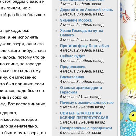
а стол рядом с вазой и
1 месяц 1 неделя
назад
 выгоняли, но с
Дорогой отец Алексий, очень
рвый раз было большое
2 месяца 3 недели
назад
Значение Морока
2 месяца 3 недели
назад
го приходилось
Храни Господь на путях
Вашего
рке, а не исполнять
3 месяца 9 часов
назад
ужали зверя, одни его
Протитип фрау Берты был
сле какого-нибудь часа
4 месяца 2 недели
назад
Сейчас будет
нчалось, потому что он
4 месяца 2 недели
назад
 на спине, то гораздо
Продолжение.
 казачьего седла ему
4 месяца 3 недели
назад
пину, он мгновенно
Впечатления
4 месяца 3 недели
назад
его был принцип: если
О семье архимандрита
двигался, надо было его
Герасима
ень высоко на
5 месяцев 21 час
назад
Почему с эмоциональностью
еред. Вот воспоминание.
5 месяцев 2 недели
назад
 дорога,
СВЯТАЯ БЛАЖЕННАЯ
КСЕНИЯ ПЕТЕРБУРГСКАЯ
 и местом, которое
5 месяцев 3 недели
назад
 шло замечательно,
Поздравление с праздником
н был тянуть вверх, он
6 месяцев 5 дней
назад