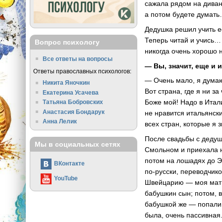
сажала рядом на диван 
а потом будете думат
Дедушка решил учить е
Теперь читай и учись…
Вопрос психологу
никогда очень хорошо н
Все ответы на вопросы
— Вы, значит, еще и 
Ответы православных психологов:
— Очень мало, я думаю
Никита Яночкин
Вот страна, где я ни за
Екатерина Усачева
Боже мой! Надо в Итали
Татьяна Бобровских
Анастасия Бондарук
не нравится итальянски
Анна Лелик
всех стран, которые я 
После свадьбы с дедуш
Мы в социальных сетях
Смольном и приехала н
потом на лошадях до Э
ВКонтакте
по-русски, переводчико
YouTube
Швейцарию — моя мать 
бабушкин сын; потом, в
бабушкой же — попали 
была, очень пассивная