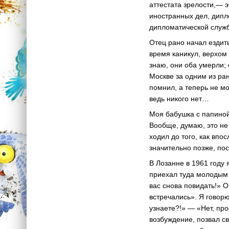
аттестата зрелости,— э
иностранных дел, дипл
дипломатической служ
Отец рано начал ездит
время каникул, верхом
знаю, они оба умерли; 
Москве за одним из ран
помнил, а теперь не мо
ведь никого нет…
Моя бабушка с папиной
Вообще, думаю, это не 
ходил до того, как впо
значительно позже, по
В Лозанне в 1961 году 
приехал туда молодым 
вас снова повидать!» О
встречались». Я говор
узнаете?!» — «Нет, про
возбуждение, позвал св