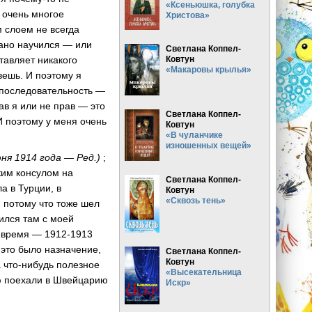
«Ксеньюшка, голубка
 очень многое
Христова»
м слоем не всегда
рано научился — или
Светлана Коппел-
Ковтун
тавляет никакого
«Макаровы крылья»
вешь. И поэтому я
х последовательность —
ав я или не прав — это
Светлана Коппел-
И поэтому у меня очень
Ковтун
«В чуланчике
изношенных вещей»
ня 1914 года — Ред.)
;
ким консулом на
Светлана Коппел-
а в Турции, в
Ковтун
«Сквозь тень»
, потому что тоже шел
ился там с моей
л время — 1912-1913
 это было назначение,
Светлана Коппел-
Ковтун
а что-нибудь полезное
«Высекательница
ью поехали в Швейцарию
Искр»