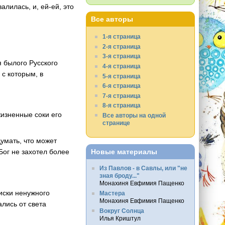
алилась, и, ей-ей, это
Все авторы
1-я страница
2-я страница
3-я страница
я былого Русского
4-я страница
 с которым, в
5-я страница
6-я страница
7-я страница
8-я страница
 жизненные соки его
Все авторы на одной
странице
думать, что может
Бог не захотел более
Новые материалы
Из Павлов - в Савлы, или "не
зная броду..."
Монахиня Евфимия Пащенко
иски ненужного
Мастера
Монахиня Евфимия Пащенко
лись от света
Вокруг Солнца
Илья Криштул