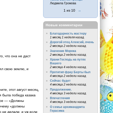
Людмила Громова
1 из 10
→
Новые комментарии
Благодарность мастеру
1 месяц 1 неделя
назад
Дорогой отец Алексий, очень
2 месяца 2 недели
назад
Значение Морока
2 месяца 2 недели
назад
о, что она не даст
Храни Господь на путях
Вашего
2 месяца 4 недели
назад
лял свою землю, и
Протитип фрау Берты был
4 месяца 2 недели
назад
Сейчас будет
4 месяца 2 недели
назад
те, этот август месяц,
Продолжение.
4 месяца 3 недели
назад
я была победа казака
Впечатления
рое — «Должны
4 месяца 3 недели
назад
почему «должны
О семье архимандрита
Герасима
 не делали, и уж если