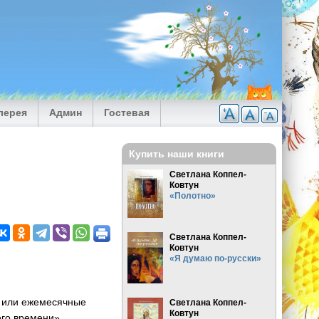
лерея
Админ
Гостевая
Купить наши книги
Светлана Коппел-
Ковтун
«Полотно»
Светлана Коппел-
Ковтун
«Я думаю по-русски»
е или ежемесячные
Светлана Коппел-
Ковтун
го времени».