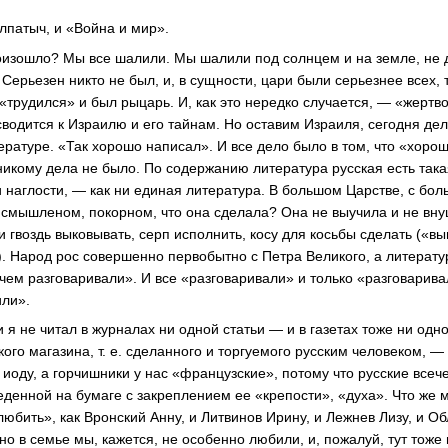
Алпатыч, и «Война и мир».
роизошло? Мы все шалили. Мы шалили под солнцем и на земле, не 
 Серьезен никто не был, и, в сущности, цари были серьезнее всех, 
 «трудился» и был рыцарь. И, как это нередко случается, — «жерт
сводится к Израилю и его тайнам. Но оставим Израиля, сегодня дел
ературе. «Так хорошо написал». И все дело было в том, что «хорош
никому дела не было. По содержанию литература русская есть така
и наглости, — как ни единая литература. В большом Царстве, с бо
смышленом, покорном, что она сделала? Она не выучила и не вн
и гвоздь выковывать, серп исполнить, косу для косьбы сделать («в
. Народ рос совершенно первобытно с Петра Великого, а литерату
чем разговаривали». И все «разговаривали» и только «разговарива
ли».
и я не читал в журналах ни одной статьи — и в газетах тоже ни одно
кого магазина, т. е. сделанного и торгуемого русским человеком, —
 иоду, а горчишники у нас «французские», потому что русские все
еденной на бумаге с закреплением ее «крепости», «духа». Что же 
юбить», как Вронский Анну, и Литвинов Ирину, и Лежнев Лизу, и Об
но в семье мы, кажется, не особенно любили, и, пожалуй, тут тож