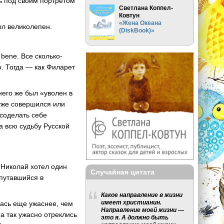
ь под своим портретом
Светлана Коппел-
Ковтун
«Жена Океана
ыл великолепен.
(DiskBook)»
bene. Все сколько-
. Тогда — как Филарет
него же был «уволен в
 уже совершился или
 соделать себе
а всю судьбу Русской
 Николай хотел один
Случайная цитата
путавшийся в
Какое направление в жизни
имеет христианин.
лась еще ужаснее, чем
Направление моей жизни —
на так ужасно отреклись
это я. А должно быть