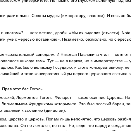
 Московском университете. Но помню его глубокомысленную подпис
ыли разительны. Советы мудры (императору, властям). И весь он б
 и «потом»? — незаметное, дроби. «Мы их видели» (отчасти). Nota 
и уже с «ересью потаенною». Незаметно, безмолвно, но с ересью
ыл «сознательный синодал». И Николая Павловича чтил — хотя от 
появлялся никогда там». Тут — не в церкви, но в императорстве —
адлом. Как было великому Государю, и столь консервативному, не
личайший и тоже консервативный ум первого церковного светила з
 Прав этот бес Гоголь.
овский, Лермонтов, Гоголь, Филарет — какое осияние Царства. Но
м Вильгельмом-Фридрихом» которым-то. Это был плоский баран, за
отованный к закланию (династия).
зом, царство и церковь. Попам лишь непонятно, что церковь разби
овенства. Он не ломался, не лгал. Но, видя, что народ и солдатчи