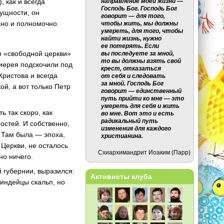
направление моей жизни —
, как и всегда
Господь Бог. Господь Бог
сущности, он
говорит — для того,
асно и полномочно.
чтобы жить, мы должны
умереть, для того, чтобы
найти жизнь, нужно
ее потерять. Если
м «свободной церкви»
вы последуете за мной,
то вы должны взять свой
х-иерея подскочили под
крест, отказаться
Христова и всегда
от себя и следовать
за мной. Господь Бог
ой, а вот только Петр
говорит — единственный
путь прийти ко мне — это
умереть для себя и жить
 так скоро, как
во мне. Вот это и есть
радикальный путь
остей. И собственно,
изменения для каждого
 Там была — эпоха,
христианина.
 Церкви, не осталось
Схиархимандрит Иоаким (Парр)
но ничего.
й губернии, выразился:
Активисты клуба
 индейцы скальп, но