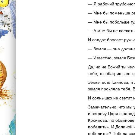
— Я рабочий трубочного
— Мне бы поменьше ра
— Мне бы побольше гу
— А мне бы не воевать
И солдат бросает ружье
— Земля — она должна 
— Известно, земля Бож
Да, но не Божий ты чел
тебе, ты обагришь ее к
Земля есть Каинова, и 
земля прокляла тебя. 
И солнышко не светит 
Замечательно, что мы 
и встречу Царя с наро
Крючкова, по обыкнове
победить». И Долиной 
победить»? Победа соз