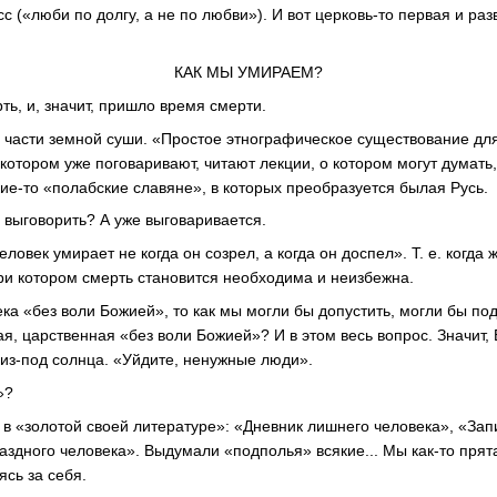
 («люби по долгу, а не по любви»). И вот церковь-то первая и разв
КАК МЫ УМИРАЕМ?
ть, и, значит, пришло время смерти.
6 части земной суши. «Простое этнографическое существование дл
котором уже поговаривают, читают лекции, о котором могут думать,
кие-то «полабские славяне», в которых преобразуется былая Русь.
о выговорить? А уже выговаривается.
еловек умирает не когда он созрел, а когда он доспел». Т. е. когда
ри котором смерть становится необходима и неизбежна.
ка «без воли Божией», то как мы могли бы допустить, могли бы по
я, царственная «без воли Божией»? И в этом весь вопрос. Значит, 
 из-под солнца. «Уйдите, ненужные люди».
»?
 в «золотой своей литературе»: «Дневник лишнего человека», «Зап
аздного человека». Выдумали «подполья» всякие... Мы как-то прята
ясь за себя.