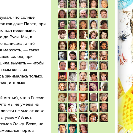
думая, что солнце
так как даже Павел, при
вою пал невинный».
о до Руси. Мы, в
о написал», а чтó
я мерзость, — такая
льшою силою, при
ушила выучить — чтобы
ывозим косы из
ра занималась только,
ли», и только
й статьи), что в России
 что мы не умеем из
человеки не умеют даже
мы умеем? А вот,
ломов Ольгу. Боже, но
е вмешался чертов