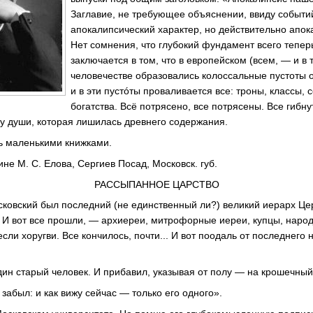
Заглавие, не требующее объяснении, ввиду событи
апокалипсический характер, но действительно апок
Нет сомнения, что глубокий фундамент всего тепе
заключается в том, что в европейском (всем, — и в 
человечестве образовались колоссальные пустоты о
и в эти пустóты проваливается все: троны, классы, с
богатства. Всё потрясено, все потрясены. Все гибнут
ту души, которая лишилась древнего содержания.
ь маленькими книжками.
не М. С. Елова, Сергиев Посад, Московск. губ.
РАССЫПАННОЕ ЦАРСТВО
ковский был последний (не единственный ли?) великий иерарх Цер
. И вот все прошли, — архиереи, митрофорные иереи, купцы, народ
сли хоругви. Все кончилось, почти... И вот поодаль от последнего
дин старый человек. И прибавил, указывая от полу — на крошечный
 забыл: и как вижу сейчас — только его одного».