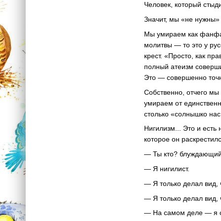
Человек, который стыд
Значит, мы «не нужны» 
Мы умираем как фанфар
молитвы — то это у рус
крест. «Просто, как пр
полный атеизм совершил
Это — совершенно точн
Собственно, отчего мы
умираем от единственн
столько «солнышко нас 
Нигилизм... Это и есть
которое он раскрестилс
— Ты кто? блуждающий
— Я нигилист.
— Я только делал вид, 
— Я только делал вид, 
— На самом деле — я с