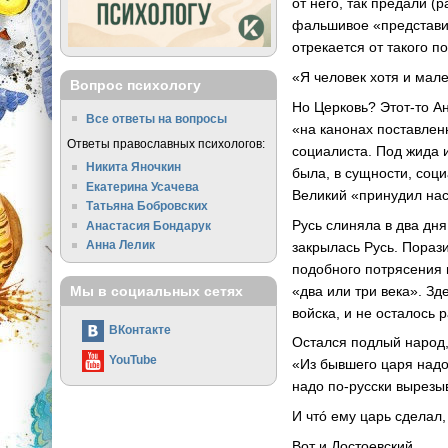
от него, так предали (
фальшивое «представит
отрекается от такого п
«Я человек хотя и мале
Вопрос психологу
Но Церковь? Этот-то А
Все ответы на вопросы
«на канонах поставленн
Ответы православных психологов:
социалиста. Под жида и
Никита Яночкин
была, в сущности, соци
Екатерина Усачева
Великий «принудил нас
Татьяна Бобровских
Русь слиняла в два дн
Анастасия Бондарук
Анна Лелик
закрылась Русь. Порази
подобного потрясения 
«два или три века». Зд
Мы в социальных сетях
войска, и не осталось 
ВКонтакте
Остался подлый народ, 
YouTube
«Из бывшего царя надо 
надо по-русски вырезыв
И чтó ему царь сделал
Вот и Достоевский...