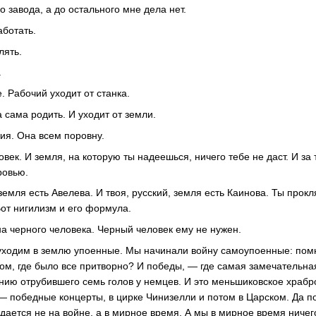
 завода, а до остального мне дела нет.
ботать.
лять.
.
. Рабочий уходит от станка.
сама родить. И уходит от земли.
ия. Она всем поровну.
овек. И земля, на которую ты надеешься, ничего тебе не даст. И за т
ровью.
земля есть Авелева. И твоя, русский, земля есть Каинова. Ты прок
Вот нигилизм и его формула.
на черного человека. Черный человек ему не нужен.
уходим в землю упоенные. Мы начинали войну самоупоенные: помни
дом, где было все притворно? И победы, — где самая замечательна
нию отрубившего семь голов у немцев. И это меньшиковское храб
— победные концерты, в цирке Чинизелли и потом в Царском. Да 
дается не на войне, а в мирное время. А мы в мирное время ничего