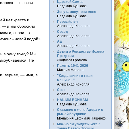
Царской Семье
еловек — в связи.
Надежда Кушкова
Зовут... зовут они меня
Надежда Кушкова
ей нет креста и
Первый луч
ть — и мы сбросили
Александр Конопля
Сосед
зм и, значит, в
Александр Конопля
атились новой водой».
Ад
Александр Конопля
Детям о Рождестве Иоанна
ь в одну точку? Мы
Предтечи
самоубиваемся. Не
Людмила Громова
Память 1941-2026
Михаил Малеин
и, вернее, — имя, в
"Когда шипит в тиши
машина..."
Александр Конопля
Снег
Александр Конопля
НАШИМ ВОИНАМ
Надежда Кушкова
Сказание о жене Адера и о
рыжей блуднице
Монахиня Евфимия Пащенко
Можно ли увидеть Бога?
Тайна Святой Троицы