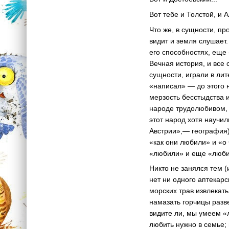
Вот тебе и Толстой, и 
Что же, в сущности, п
видит и земля слушает.
его способностях, еще
Вечная история, и все 
сущности, играли в лит
«написал» — до этого 
мерзость бесстыдства 
народе трудолюбивом, 
этот народ хотя научил
Австрии»,— география)
«как они любили» и «о 
«любили» и еще «люби
Никто не занялся тем (
нет ни одного аптекарс
морских трав извлекать
намазать горчицы разв
видите ли, мы умеем «л
любить нужно в семье; 