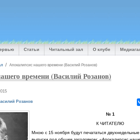
тервью
Статьи
Читальный зал
О клубе
Медиага
ал
Апокалипсис нашего времени (Василий Розанов)
ашего времени (Василий Розанов)
2015
асилий Розанов
№ 1
К ЧИТАТЕЛЮ
Мною с 15 ноября будут печататься двухнедельны
выпуски под общим заголовком: «Апокалипсис наше