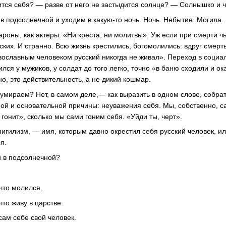
ится себя? — разве от него не застыдится солнце? — Солнышко и ч
в подсолнечной и уходим в какую-то ночь. Ночь. Небытие. Могила.
оны, как актеры. «Ни креста, ни молитвы». Уж если при смерти чь
ских. И странно. Всю жизнь крестились, богомолились: вдруг смер
авославным человеком русский никогда не живал». Переход в социали
ся у мужиков, у солдат до того легко, точно «в баню сходили и ок
о, это действительность, а не дикий кошмар.
 умираем? Нет, в самом деле,— как выразить в одном слове, собрат
ой и основательной причины: неуважения себя. Мы, собственно, 
гонит», сколько мы сами гоним себя. «Уйди ты, черт».
 нигилизм, — имя, которым давно окрестил себя русский человек, ил
я.
 в подсолнечной?
что молился.
что живу в царстве.
ам себе свой человек.