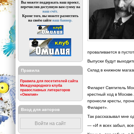
Вы можете поддержать наш проект,
перечислив доступную вам сумму на
наш счёт.
Кроме того, вы можете разместить
на своём сайте
наш баннер.
проваливается в пусто
Выпуски будут выходит
Склад в книжном магази
Правила
Правила для посетителей сайта
Международного клуба
Филарет Святитель Мос
православных литераторов
крестный ход в Москве
«Омилия»
пронесли кресты, проне
Филарет».
Вход для авторов
Так рассказывал мне о
Войти на сайт
— «И я всех забыл, все