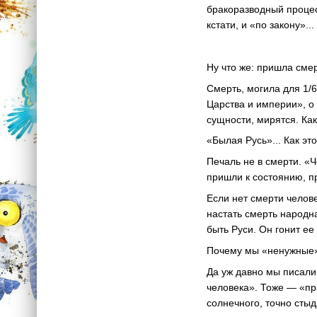
бракоразводный процесс
кстати, и «по закону»...
Ну что же: пришла смер
Смерть, могила для 1/
Царства и империи», о 
сущности, мирятся. Ка
«Былая Русь»... Как эт
Печаль не в смерти. «Ч
пришли к состоянию, п
Если нет смерти челове
настать смерть народна
быть Руси. Он гонит ее
Почему мы «ненужные
Да уж давно мы писали
человека». Тоже — «пр
солнечного, точно стыд