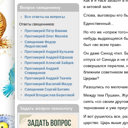
Как и я «все забыл» в
в актовой зале.
Вопрос священнику
Слова, выговоры его б
Все ответы на вопросы
Единственный...
Ответы священников:
Протоиерей Пётр Винник
Но что же «опреж того»
Протоиерей Олег Махнёв
нибудь выдающиеся был
Священник Федор
был «во всем прав».
Людоговский
Протоиерей Андрей Кульков
Он даже Синод чтил. Б
Протоиерей Андрей Ефанов
отпуск от Синода и не 
Протоиерей Алексий Зайцев
совершался перелом, н
Протоиерей Андрей
ближним советником ве
Спиридонов
Церкви?
Протоиерей Андрей Ткачёв
Протоиерей Василий Мазур
Разошлись по мелочам.
Священник Сергий Бегиян
Между тем Пушкин, Жук
Иерей Владислав Береговой
сиять «со своим друго
терновнике и уже приуг
Задать вопрос психологу
И вот рушилось все, ра
царство. Царь выше дух