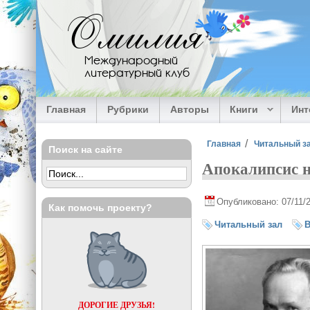
Перейти к основному содержанию
Омилия
Международный
литературный клуб
Главная
Рубрики
Авторы
Книги
Ин
Вы здесь
Главная
Читальный з
Поиск на сайте
Апокалипсис н
Опубликовано: 07/11/
Как помочь проекту?
Читальный зал
В
ДОРОГИЕ ДРУЗЬЯ!