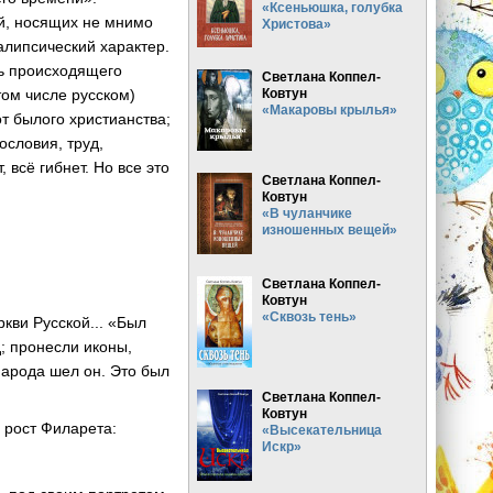
«Ксеньюшка, голубка
й, носящих не мнимо
Христова»
алипсический характер.
рь происходящего
Светлана Коппел-
Ковтун
том числе русском)
«Макаровы крылья»
т былого христианства;
ословия, труд,
, всё гибнет. Но все это
Светлана Коппел-
Ковтун
«В чуланчике
изношенных вещей»
Светлана Коппел-
Ковтун
«Сквозь тень»
кви Русской... «Был
; пронесли иконы,
 народа шел он. Это был
Светлана Коппел-
Ковтун
 рост Филарета:
«Высекательница
Искр»