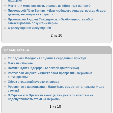
людьми»
Может ли море состоять сплошь из «Девятых валов»?
Протоиерей Пётр Винник: «Для любящего отца мы всегда будем
детьми, несмотря на возраст»
Протоиерей Андрей Спиридонов: «Озабоченность собой
замаскирована лозунгами веры»
О рассуждении и осуждении
←
2 из 10
→
Новые статьи
У Владыки Феодосия случился сердечный приступ
Маки на обочине
Памяти Эдит Сёдергран (Алексей Дмитриенко)
Ростислав Ищенко: «Они желают превратить Церковь в
антицерковь»
Образ страданий русского народа
Россия - это цивилизация. Надо быть самостоятельными! Надо
стоять!
В Украинской Православной Церкви указали властям на
недопустимость атаки на Церковь
1 из 10
→