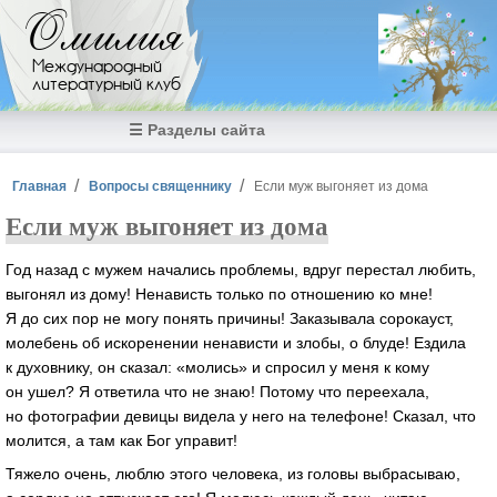
Перейти к основному содержанию
Омилия
Международный
литературный клуб
☰ Разделы сайта
Вы здесь
Главная
Вопросы священнику
Если муж выгоняет из дома
Если муж выгоняет из дома
Год назад с мужем начались проблемы, вдруг перестал любить,
выгонял из дому! Ненависть только по отношению ко мне!
Я до сих пор не могу понять причины! Заказывала сорокауст,
молебень об искоренении ненависти и злобы, о блуде! Ездила
к духовнику, он сказал: «молись» и спросил у меня к кому
он ушел? Я ответила что не знаю! Потому что переехала,
но фотографии девицы видела у него на телефоне! Сказал, что
молится, а там как Бог управит!
Тяжело очень, люблю этого человека, из головы выбрасываю,