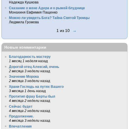
Надежда Кушкова
Сказание о жене Адера и о рыжей блуднице
Монахиня Евфимия Пащенко
Можно ли увидеть Бога? Тайна Святой Троицы
Людмила Громова
1 из 10
→
Новые комментарии
Благодарность мастеру
1 месяц 1 неделя
назад
Дорогой отец Алексий, очень
2 месяца 3 недели
назад
Значение Морока
2 месяца 3 недели
назад
Храни Господь на путях Вашего
3 месяца 1 день
назад
Протитип фрау Берты был
4 месяца 2 недели
назад
Сейчас будет
4 месяца 2 недели
назад
Продолжение.
4 месяца 3 недели
назад
Впечатления