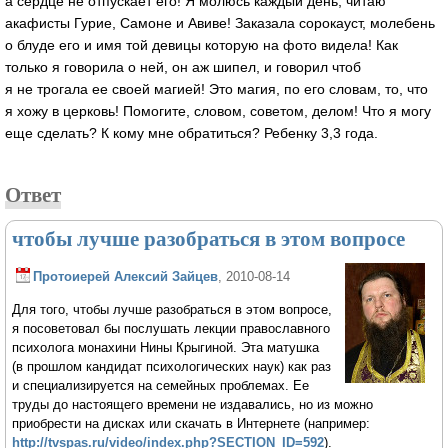
а сердце не отпускает его! Я молюсь каждый день, читаю
акафисты Гурие, Самоне и Авиве! Заказала сорокауст, молебень
о блуде его и имя той девицы которую на фото видела! Как
только я говорила о ней, он аж шипел, и говорил чтоб
я не трогала ее своей магией! Это магия, по его словам, то, что
я хожу в церковь! Помогите, словом, советом, делом! Что я могу
еще сделать? К кому мне обратиться? Ребенку 3,3 года.
Ответ
чтобы лучше разобраться в этом вопросе
Протоиерей Алексий Зайцев
, 2010-08-14
Для того, чтобы лучше разобраться в этом вопросе,
я посоветовал бы послушать лекции православного
психолога монахини Нины Крыгиной. Эта матушка
(в прошлом кандидат психологических наук) как раз
и специализируется на семейных проблемах. Ее
труды до настоящего времени не издавались, но из можно
приобрести на дисках или скачать в Интернете (например:
http://tvspas.ru/video/index.php?SECTION_ID=592
).