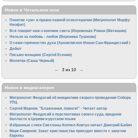
Новое в Читальном зале
Понятие «ум» в православной психотерапии (Митрополит Морфу
Неофит)
Всё говорит нам о кончине света (Иеромонах Роман (Матюшин)
Нельзя за любовь - любое (Вероника Тушнова)
О семи горячностях духа (Архиепископ Иоанн Сан-Францисский )
Дебют
Письмо женщине (Сергей Есенин)
Молитва (Саша Черный)
←
3 из 10
→
Новое в медиагалерее
Митрополит Феодосий об инициативе скорого проведения Собора
УПЦ
Сергей Марнов. "Блаженная, помоги!" - Читает автор
Митрополит Феодосий о перспективах своего суда, вредном
балласте в Церкви и русском языке
Избранные стихи Светланы Коппел-Ковтун читает Дмитрий Бабич
Марк Смирнов: Закат христианства приходит вместе с закатом
Европы