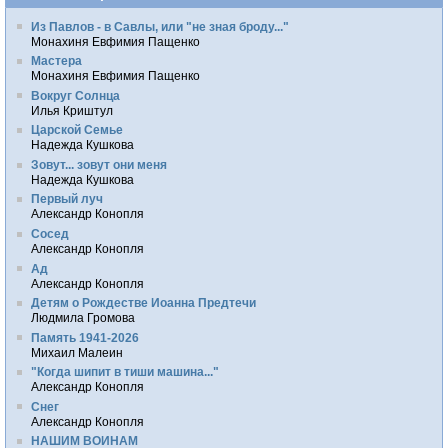
Из Павлов - в Савлы, или "не зная броду..."
Монахиня Евфимия Пащенко
Мастера
Монахиня Евфимия Пащенко
Вокруг Солнца
Илья Криштул
Царской Семье
Надежда Кушкова
Зовут... зовут они меня
Надежда Кушкова
Первый луч
Александр Конопля
Сосед
Александр Конопля
Ад
Александр Конопля
Детям о Рождестве Иоанна Предтечи
Людмила Громова
Память 1941-2026
Михаил Малеин
"Когда шипит в тиши машина..."
Александр Конопля
Снег
Александр Конопля
НАШИМ ВОИНАМ