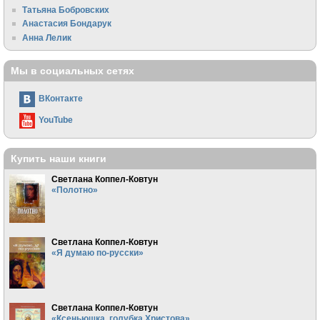
Татьяна Бобровских
Анастасия Бондарук
Анна Лелик
Мы в социальных сетях
ВКонтакте
YouTube
Купить наши книги
Светлана Коппел-Ковтун
«Полотно»
Светлана Коппел-Ковтун
«Я думаю по-русски»
Светлана Коппел-Ковтун
«Ксеньюшка, голубка Христова»