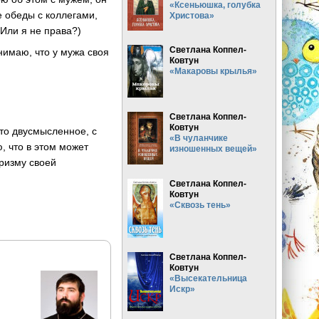
«Ксеньюшка, голубка
е обеды с коллегами,
Христова»
Или я не права?)
Светлана Коппел-
нимаю, что у мужа своя
Ковтун
«Макаровы крылья»
Светлана Коппел-
Ковтун
то двусмысленное, с
«В чуланчике
, что в этом может
изношенных вещей»
призму своей
Светлана Коппел-
Ковтун
«Сквозь тень»
Светлана Коппел-
Ковтун
«Высекательница
Искр»
.