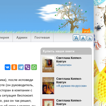
лерея
Админ
Гостевая
Купить наши книги
Светлана Коппел-
Ковтун
«Полотно»
Светлана Коппел-
ика), после исповеди
Ковтун
оте (он руководитель,
«Я думаю по-русски»
есторан в компании с
 ситуация беспокоит.
, раз он так решил,
Светлана Коппел-
Ковтун
рю об этом с мужем, он