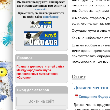
Вы можете поддержать наш проект,
говорит, что это прост
перечислив доступную вам сумму на
наш счёт.
тем более женщинами —
Кроме того, вы можете разместить
на своём сайте
наш баннер.
Я молюсь, стараюсь уп
воля, его нельзя заста
Осуждаю мужа и этих 
Как мне избавиться от
Есть ли вообще в ситу
точки зрения христианс
присутствовать опреде
Правила
греховности, и там все
Правила для посетителей сайта
Международного клуба
православных литераторов
Ответ
«Омилия»
Должен честно
Вход для авторов
Священник Федор 
Войти на сайт
Должен честно предупр
психологу, коим я, кон