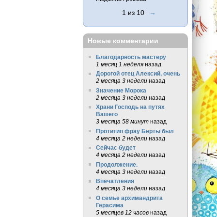
1 из 10
→
Новые комментарии
Благодарность мастеру
1 месяц 1 неделя
назад
Дорогой отец Алексий, очень
2 месяца 3 недели
назад
Значение Морока
2 месяца 3 недели
назад
Храни Господь на путях
Вашего
3 месяца 58 минут
назад
Протитип фрау Берты был
4 месяца 2 недели
назад
Сейчас будет
4 месяца 2 недели
назад
Продолжение.
4 месяца 3 недели
назад
Впечатления
4 месяца 3 недели
назад
О семье архимандрита
Герасима
5 месяцев 12 часов
назад