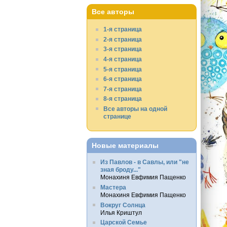
Все авторы
1-я страница
2-я страница
3-я страница
4-я страница
5-я страница
6-я страница
7-я страница
8-я страница
Все авторы на одной
странице
Новые материалы
Из Павлов - в Савлы, или "не
зная броду..."
Монахиня Евфимия Пащенко
Мастера
Монахиня Евфимия Пащенко
Вокруг Солнца
Илья Криштул
Царской Семье