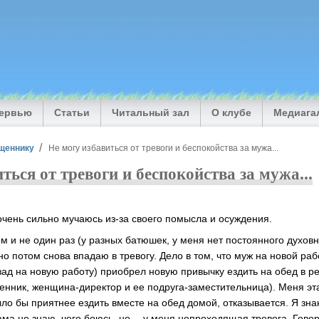
тервью
Статьи
Читальный зал
О клубе
Медиага
щеннику
Не могу избавиться от тревоги и беспокойства за мужа...
ться от тревоги и беспокойства за мужа...
очень сильно мучаюсь из-за своего помысла и осуждения.
м и не один раз (у разных батюшек, у меня нет постоянного духовн
но потом снова впадаю в тревогу. Дело в том, что муж на новой раб
зад на новую работу) приобрел новую привычку ездить на обед в р
венник, женщина-директор и ее подруга-заместительница). Меня эта
ло бы приятнее ездить вместе на обед домой, отказывается. Я знаю
сама не знаю, чего боюсь, но… у меня непроходящая тревога. Гово