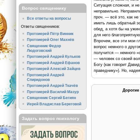
Ситуация сложная, и не 
Вопрос священнику
неправильно. Неправиль
проч. — всё это, как н
Все ответы на вопросы
иметь лишь обратный эф
Ответы священников:
обед, а хотя бы на ужи
Протоиерей Пётр Винник
для него благоприятную 
Протоиерей Олег Махнёв
Впрочем, все эти мои г
Священник Федор
вопрос немного о друго
Людоговский
получится — немного «о
Протоиерей Андрей Кульков
— человек со своей вол
Протоиерей Андрей Ефанов
Богу (как говорит Давид
Протоиерей Алексий Зайцев
праведнику»). Но, наде
Протоиерей Андрей
Спиридонов
Протоиерей Андрей Ткачёв
Дорогие
Протоиерей Василий Мазур
Священник Сергий Бегиян
Иерей Владислав Береговой
Задать вопрос психологу