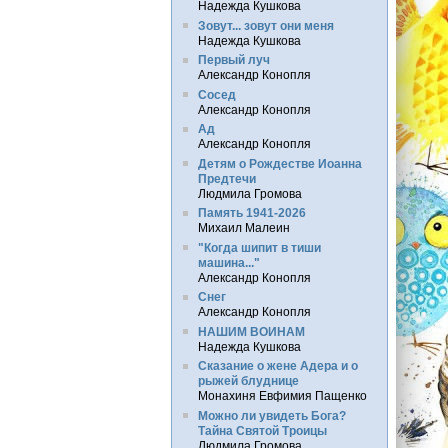
Надежда Кушкова
Зовут... зовут они меня
Надежда Кушкова
Первый луч
Александр Конопля
Сосед
Александр Конопля
Ад
Александр Конопля
Детям о Рождестве Иоанна
Предтечи
Людмила Громова
Память 1941-2026
Михаил Малеин
"Когда шипит в тиши
машина..."
Александр Конопля
Снег
Александр Конопля
НАШИМ ВОИНАМ
Надежда Кушкова
Сказание о жене Адера и о
рыжей блуднице
Монахиня Евфимия Пащенко
Можно ли увидеть Бога?
Тайна Святой Троицы
Людмила Громова