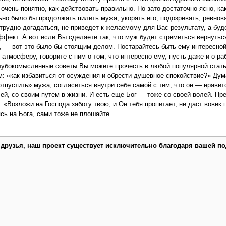
очень понятно, как действовать правильно. Но зато достаточно ясно, ка
но было бы продолжать пилить мужа, укорять его, подозревать, ревнов
е трудно догадаться, не приведет к желаемому для Вас результату, а буд
фект. А вот если Вы сделаете так, что муж будет стремиться вернутьс
н, — вот это было бы стоящим делом. Постарайтесь быть ему интересной
атмосферу, говорите с ним о том, что интересно ему, пусть даже и о раб
лубокомысленные советы Вы можете прочесть в любой популярной стать
м: «как избавиться от осуждения и обрести душевное спокойствие?» Ду
тпустить» мужа, согласиться внутри себе самой с тем, что он — нравит
ей, со своим путем в жизни. И есть еще Бог — тоже со своей волей. Пр
: «Возложи на Господа заботу твою, и Он тебя пропитает, не даст вовек
ясь на Бога, сами тоже не плошайте.
 друзья, наш проект существует исключительно благодаря вашей по