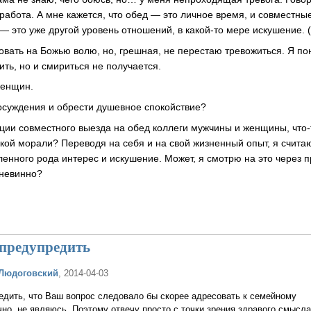
о работа. А мне кажется, что обед — это личное время, и совместны
 это уже другой уровень отношений, в какой-то мере искушение. (
овать на Божью волю, но, грешная, не перестаю тревожиться. Я по
вить, но и смириться не получается.
женщин.
 осуждения и обрести душевное спокойствие?
ации совместного выезда на обед коллеги мужчины и женщины, что-
кой морали? Переводя на себя и на свой жизненный опыт, я считаю
ленного рода интерес и искушение. Может, я смотрю на это через 
 невинно?
 предупредить
Людоговский
, 2014-04-03
едить, что Ваш вопрос следовало бы скорее адресовать к семейному
ечно, не являюсь. Поэтому отвечу просто с точки зрения здравого смысла