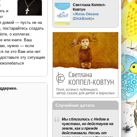
к
Светлана Коппел-
Ковтун
ать и
«Жена Океана
ет
(DiskBook)»
я домой — пусть не на
, постарайтесь создать
оте, о коллегах.
е или книги. Ваш
маю, нужно — если
ся ли это Вам или нет
едоставьте эту ситуацию
 поколебаться
ддержке.
Случайная цитата
Мы сблизились с Небом в
чувствах, но действуем на
земле, как и прежде
действовали. Несмь от