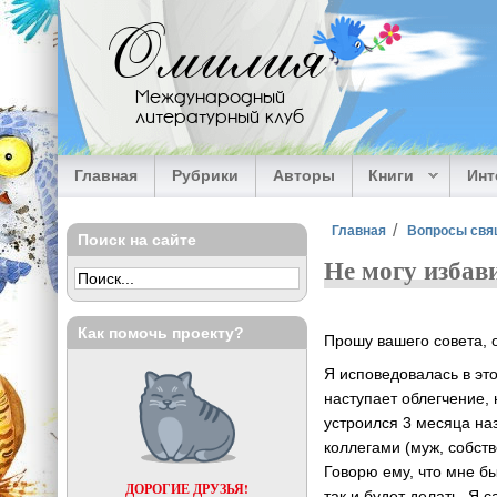
Перейти к основному содержанию
Омилия
Международный
литературный клуб
Главная
Рубрики
Авторы
Книги
Ин
Вы здесь
Главная
Вопросы свя
Поиск на сайте
Не могу избави
Как помочь проекту?
Прошу вашего совета, 
Я исповедовалась в это
наступает облегчение, 
устроился 3 месяца на
коллегами (муж, собст
Говорю ему, что мне бы
ДОРОГИЕ ДРУЗЬЯ!
так и будет делать. Я 