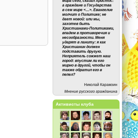
мира сего, сказал Христос:
а граждане и Государства
в сем мире <…>. Евангелие
молчит о Политике; не
дает новой: или мы,
захотев быть
Христианами-Политиками,
впадем в противоречия и
несообразности. Меня
ударят в ланиту: я как
Христианин должен
подставить другую.
Неприятель сожжет наш
город: впустим ли его
мирно в другой, чтобы он
также обратил его в
пепел?
Николай Карамзин
Мнение русского гражданина
Активисты клуба