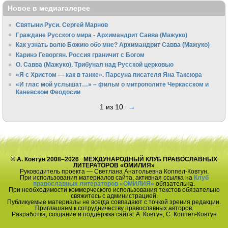
Новое в медиагалерее
Святыни Руси. Сергей Марнов
Граждане Русского мира - Архимандрит Савва (Мажуко)
Как узнать волю Божию обо мне? Архимандрит Савва (Мажуко)
Каринэ Геворгян. Россия граничит с Богом
О. Савва (Мажуко). Трибунал над Русской церковью
«Я с Христом — как в танке». Парсуна писателя Яна Таксюра
«И глас мой услышат…» – фильм о митрополите Черкасском и
Каневском Феодосии
1 из 10
→
© А. Ковтун 2008–2026 МЕЖДУНАРОДНЫЙ КЛУБ ПРАВОСЛАВНЫХ
ЛИТЕРАТОРОВ «ОМИЛИЯ»
Руководитель проекта — Светлана Анатольевна Коппел-Ковтун.
При использования материалов сайта, активная ссылка на
Клуб
православных литераторов «ОМИЛИЯ»
обязательна.
При необходимости коммерческого использования текстов обязательно
свяжитесь с администрацией.
Публикуемые материалы не всегда совпадают с точкой зрения редакции.
Приглашаем к сотрудничеству православных авторов.
Разработка, создание и поддержка сайта: А. Ковтун, С. Коппел-Ковтун