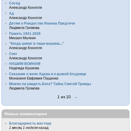
Сосед
Александр Конопля
Ад
Александр Конопля
Детям о Рождестве Иоанна Предтечи
Людмила Громова
Память 1941-2026
Михаил Малеин
"Когда шипит в тиши машина..."
Александр Конопля
Снег
Александр Конопля
НАШИМ ВОИНАМ
Надежда Кушкова
Сказание о жене Адера и о рыжей блуднице
Монахиня Евфимия Пащенко
Можно ли увидеть Бога? Тайна Святой Троицы
Людмила Громова
1 из 10
→
Новые комментарии
Благодарность мастеру
1 месяц 1 неделя
назад