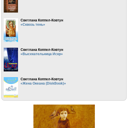
Светлана Коппел-Ковтун
«Сквозь тень»
Светлана Коппел-Ковтун
«Высекательница Искр»
Светлана Коппел-Ковтун
«Жена Океана (DiskBook)»