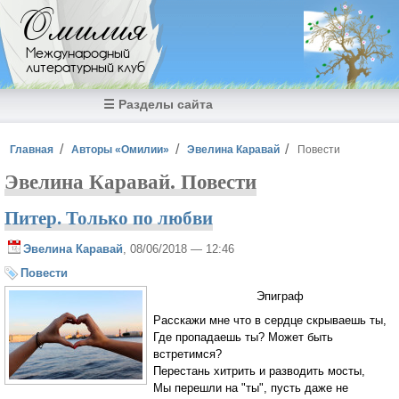
Перейти к основному содержанию
Омилия
Международный
литературный клуб
☰ Разделы сайта
Вы здесь
Главная
Авторы «Омилии»
Эвелина Каравай
Повести
Эвелина Каравай. Повести
Питер. Только по любви
Эвелина Каравай
, 08/06/2018 — 12:46
Повести
Эпиграф
Расскажи мне что в сердце скрываешь ты,
Где пропадаешь ты? Может быть
встретимся?
Перестань хитрить и разводить мосты,
Мы перешли на "ты", пусть даже не