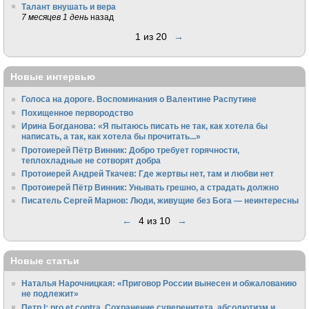
Талант внушать и вера
7 месяцев 1 день
назад
1 из 20
→
Новые интервью
Голоса на дороге. Воспоминания о Валентине Распутине
Похищенное первородство
Ирина Богданова: «Я пытаюсь писать не так, как хотела бы
написать, а так, как хотела бы прочитать...»
Протоиерей Пётр Винник: Добро требует горячности,
теплохладные не сотворят добра
Протоиерей Андрей Ткачев: Где жертвы нет, там и любви нет
Протоиерей Пётр Винник: Унывать грешно, а страдать должно
Писатель Сергей Марнов: Люди, живущие без Бога — неинтересны
←
4 из 10
→
Новые статьи
Наталья Нарочницкая: «Приговор России вынесен и обжалованию
не подлежит»
Петр I: pro et contra. Сохранение суверенитета, абсолютизм и