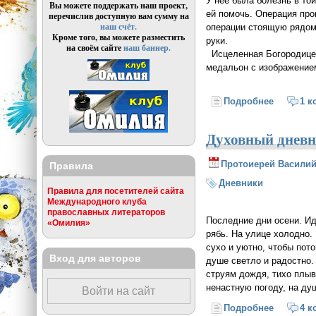
У нее была болезнь в той
Вы можете поддержать наш проект,
ей помочь. Операция про
перечислив доступную вам сумму на
наш счёт.
операции стоящую рядом 
Кроме того, вы можете разместить
руки.
на своём сайте
наш баннер.
Исцеленная Богородицей 
медальон с изображение
Подробнее
о Богоро
1 к
Духовный днев
Протоиерей Василий
Правила
Дневники
Правила для посетителей сайта
Международного клуба
православных литераторов
Последние дни осени. Ид
«Омилия»
рябь. На улице холодно.
сухо и уютно, чтобы пото
Вход для авторов
душе светло и радостно.
струям дождя, тихо плыв
ненастную погоду, на душ
Войти на сайт
Подробнее
о Духов
4 к