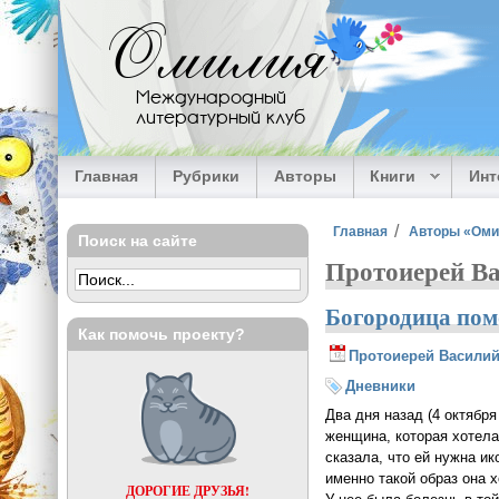
Перейти к основному содержанию
Омилия
Международный
литературный клуб
Главная
Рубрики
Авторы
Книги
Ин
Вы здесь
Главная
Авторы «Ом
Поиск на сайте
Протоиерей В
Богородица пом
Как помочь проекту?
Протоиерей Василий
Дневники
Два дня назад (4 октябр
женщина, которая хотела
сказала, что ей нужна и
именно такой образ она 
ДОРОГИЕ ДРУЗЬЯ!