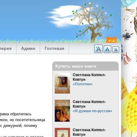
лерея
Админ
Гостевая
Купить наши книги
Светлана Коппел-
Ковтун
«Полотно»
Светлана Коппел-
Ковтун
«Я думаю по-русски»
храма обратилась
кон, но посетительница
ос дежурной, почему
Светлана Коппел-
Ковтун