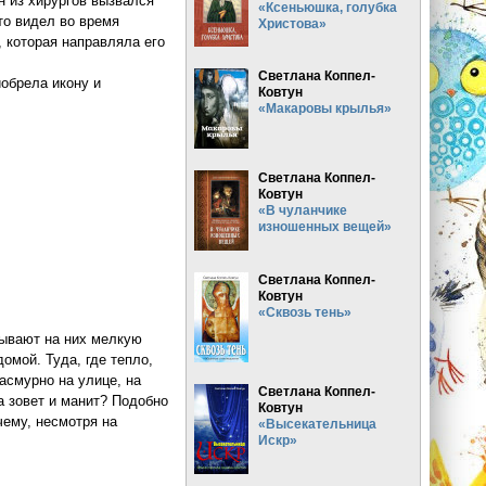
н из хирургов вызвался
«Ксеньюшка, голубка
то видел во время
Христова»
 которая направляла его
Светлана Коппел-
обрела икону и
Ковтун
«Макаровы крылья»
Светлана Коппел-
Ковтун
«В чуланчике
изношенных вещей»
Светлана Коппел-
Ковтун
«Сквозь тень»
зывают на них мелкую
омой. Туда, где тепло,
пасмурно на улице, на
Светлана Коппел-
а зовет и манит? Подобно
Ковтун
чему, несмотря на
«Высекательница
Искр»