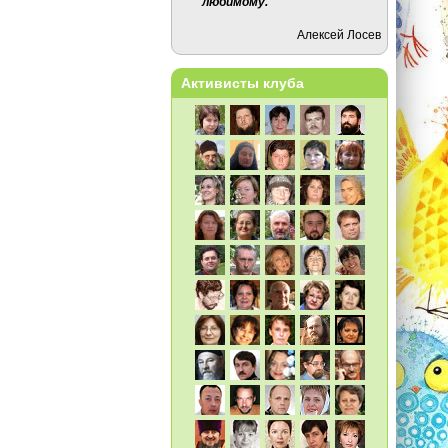
любимому.
Алексей Лосев
Активисты клуба