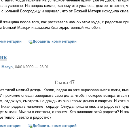
 стадии, когда гарантий на успешное лечение врачи уже не дают. Но оди
шла успешно. На вопрос коллег, как ему это удалось, доктор ответил, ч
с больной Богородицу и ощущал, что от Божьей Матери исходила сила,
женщина после того, как рассказала нам об этом чуде, с радостью при
м Божьей Матери и заказала благодарственный молебен.
дица помогла
омментарий
Добавить комментарий
ник
 Мазур
, 04/01/2009 — 23:01
Глава 47
ет тихий мелкий дождь. Капли, падая на уже образовавшиеся лужи, вы
 И прохожие спешат завершить свои дела, чтобы поскорее возвратиться д
м, отдохнув, смотреть на дождь из окон своих домов и квартир. И хотя 
 Тихая радость наполняет сердце. Откуда при­шла она, эта радость? Куд
ут мысли. Мысли о светлом, о горнем. Кто виновник этой радости? И по
е тепло, свет­ло и радостно?
ный дневник
омментария
Добавить комментарий