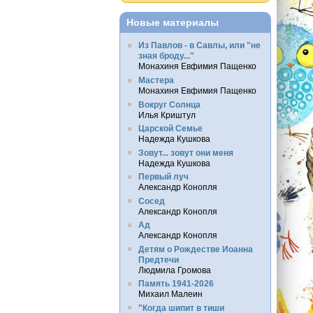
Новые материалы
Из Павлов - в Савлы, или "не
зная броду..."
Монахиня Евфимия Пащенко
Мастера
Монахиня Евфимия Пащенко
Вокруг Солнца
Илья Криштул
Царской Семье
Надежда Кушкова
Зовут... зовут они меня
Надежда Кушкова
Первый луч
Александр Конопля
Сосед
Александр Конопля
Ад
Александр Конопля
Детям о Рождестве Иоанна
Предтечи
Людмила Громова
Память 1941-2026
Михаил Малеин
"Когда шипит в тиши