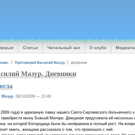
тервью
Статьи
Читальный зал
О клубе
Медиага
илии»
Протоиерей Василий Мазур
Дневники
асилий Мазур. Дневники
огла
 Мазур
, 06/10/2009 — 22:49
я 2009 года) в церковную лавку нашего Свято-Сергиевского больничного 
 приобрести икону Божьей Матери. Дежурная предложила ей несколько и
кона, на которой Богородица была бы изображена в полный рост. На вопр
хочет иметь, женщина рассказала о том, что произошло с ней.