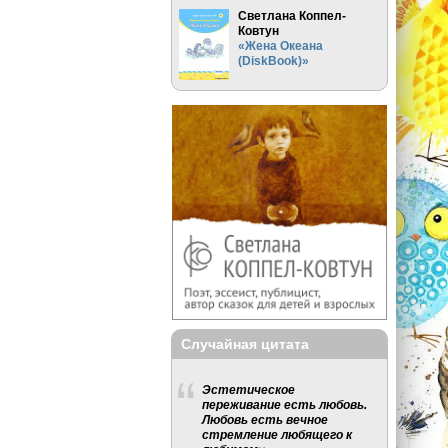
Светлана Коппел-
Ковтун
«Жена Океана
(DiskBook)»
Случайная цитата
Эстетическое
переживание есть любовь.
Любовь есть вечное
стремление любящего к