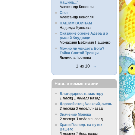
машина..."
Александр Конопля
Снег
Александр Конопля
НАШИМ ВОИНАМ
Надежда Кушкова
Сказание о жене Адера и о
рыжей блуднице
Монахиня Евфимия Пащенко
Можно ли увидеть Бога?
Тайна Святой Троицы
Людмила Громова
1 из 10
→
Новые комментарии
Благодарность мастеру
1 месяц 1 неделя
назад
Дорогой отец Алексий, очень
2 месяца 3 недели
назад
Значение Морока
2 месяца 3 недели
назад
Храни Господь на путях
Вашего
3 месяца 1 день
назад