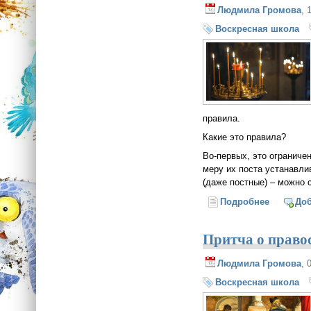
Людмила Громова
, 
Воскресная школа
правила.
Какие это правила?
Во-первых, это ограничен
меру их поста устанавли
(даже постные) – можно 
Подробнее
о Что та
До
Притча о право
Людмила Громова
, 
Воскресная школа