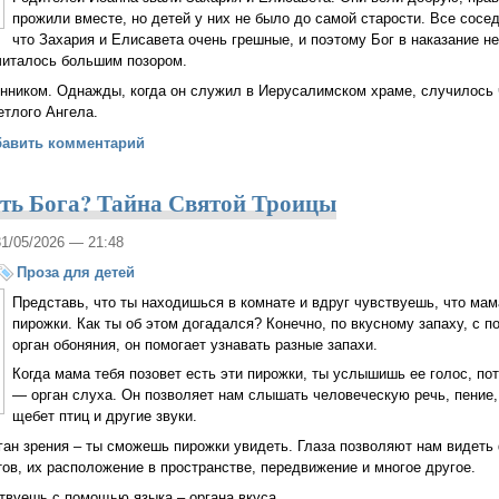
прожили вместе, но детей у них не было до самой старости. Все сосе
что Захария и Елисавета очень грешные, и поэтому Бог в наказание не
читалось большим позором.
нником. Однажды, когда он служил в Иерусалимском храме, случилось 
етлого Ангела.
о Рождестве Иоанна Предтечи
бавить комментарий
ть Бога? Тайна Святой Троицы
31/05/2026 — 21:48
Проза для детей
Представь, что ты находишься в комнате и вдруг чувствуешь, что мам
пирожки. Как ты об этом догадался? Конечно, по вкусному запаху, с п
орган обоняния, он помогает узнавать разные запахи.
Когда мама тебя позовет есть эти пирожки, ты услышишь ее голос, пот
— орган слуха. Он позволяет нам слышать человеческую речь, пение,
щебет птиц и другие звуки.
ган зрения – ты сможешь пирожки увидеть. Глаза позволяют нам видеть
в, их расположение в пространстве, передвижение и многое другое.
твуешь с помощью языка – органа вкуса.