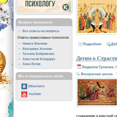
Вопрос психологу
Все ответы на вопросы
Ответы православных психологов:
Никита Яночкин
Подробнее
о Детям 
До
Екатерина Усачева
Татьяна Бобровских
Детям о Страст
Анастасия Бондарук
Анна Лелик
Людмила Громова
, 
Воскресная школа
Мы в социальных сетях
ВКонтакте
YouTube
страданиям и крестной с