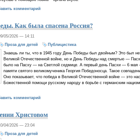
ли увидеть Бога? Тайна Святой Троицы
бавить комментарий
еды. Как была спасена Россия?
09/05/2026 — 14:11
Проза для детей
Публицистика
Знаешь ли ты, что в 1945 году День Победы был двойным? Это был не
Великой Отечественной войне, но и День Победы над смертью — Пасха
было на Пасху — на Светлой седмице. А первый день Пасхи — 6 мая 
памяти святого великомученика Георгия Победоносца. Такое совпадени
Оно показывает, что победа в Великой Отечественной войне — это на
Божественной помощи русскому народу в борьбе с германским нацизм
о Дне Победы. Как была спасена Россия?
бавить комментарий
сении Христовом
10/04/2026 — 23:04
Проза для детей