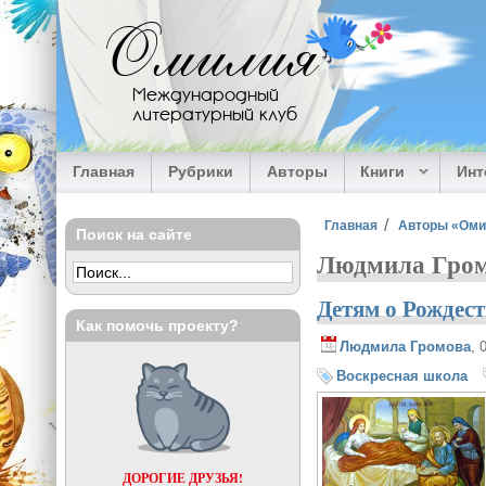
Перейти к основному содержанию
Омилия
Международный
литературный клуб
Главная
Рубрики
Авторы
Книги
Ин
Вы здесь
Главная
Авторы «Ом
Поиск на сайте
Людмила Гром
Детям о Рождес
Как помочь проекту?
Людмила Громова
, 
Воскресная школа
ДОРОГИЕ ДРУЗЬЯ!