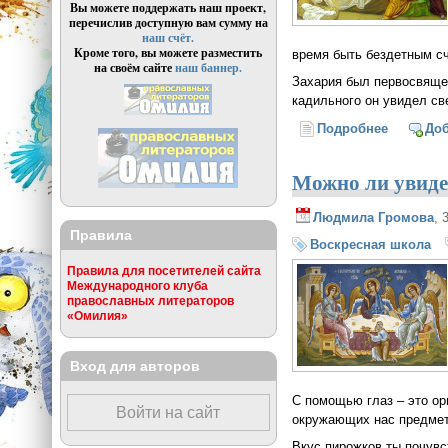
Вы можете поддержать наш проект,
перечислив доступную вам сумму на
наш счёт.
Кроме того, вы можете разместить
время быть бездетным с
на своём сайте
наш баннер.
Захария был первосвяще
кадильного он увидел св
Подробнее
о Детям 
До
Можно ли увиде
Людмила Громова
, 
Правила
Воскресная школа
Правила для посетителей сайта
Международного клуба
православных литераторов
«Омилия»
Вход для авторов
С помощью глаз – это ор
Войти на сайт
окружающих нас предмето
Вкус пирожков ты почувс