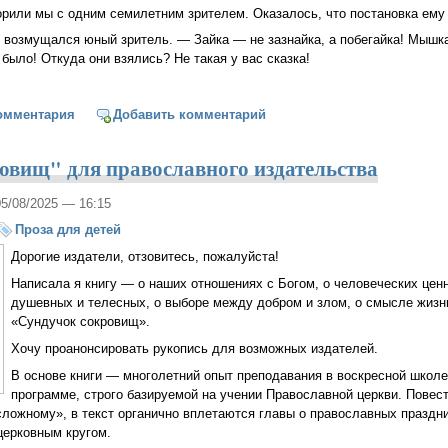
орили мы с одним семилетним зрителем. Оказалось, что постановка ему
— возмущался юный зритель. — Зайка — не зазнайка, а побегайка! Мышк
было! Откуда они взялись? Не такая у вас сказка!
ильная сказка, последняя сосиска и другие истории (записки педагог
омментария
Добавить комментарий
овищ" для православного издательства
05/08/2025 — 16:15
Проза для детей
Дорогие издатели, отзовитесь, пожалуйста!
Написала я книгу — о наших отношениях с Богом, о человеческих цен
душевных и телесных, о выборе между добром и злом, о смысле жиз
«Сундучок сокровищ».
Хочу проанонсировать рукопись для возможных издателей.
В основе книги — многолетний опыт преподавания в воскресной школе
программе, строго базируемой на учении Православной церкви. Повес
 сложному», в текст органично вплетаются главы о православных праздни
церковным кругом.