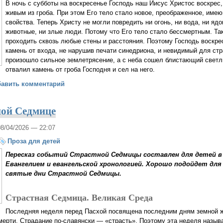
В ночь с субботы на воскресенье Господь наш Иисус Христос воскрес,
живым из гроба. При этом Его тело стало новое, преображенное, име
свойства. Теперь Христу не могли повредить ни огонь, ни вода, ни я
животные, ни злые люди. Потому что Его тело стало бессмертным. Та
проходить сквозь любые стены и расстояния. Поэтому Господь воскрес
камень от входа, не нарушив печати синедриона, и невидимый для ст
произошло сильное землетрясение, а с неба сошел блистающий свет
отвалил камень от гроба Господня и сел на него.
о Воскресении Христовом
бавить комментарий
ной Седмице
08/04/2026 — 22:07
Проза для детей
Пересказ событий Страстной Седмицы составлен для детей 
Евангелием и евангельской хронологией. Хорошо подойдет для
святые дни Страстной Седмицы.
Страстная Седмица. Великая Среда
Последняя неделя перед Пасхой посвящена последним дням земной ж
мерти. Страдание по-славянски — «страсть». Поэтому эта неделя назы