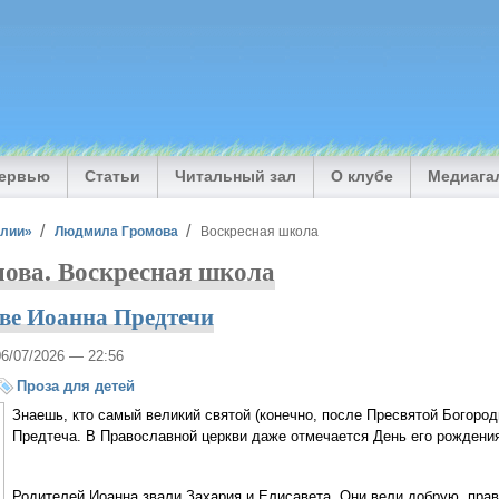
тервью
Статьи
Читальный зал
О клубе
Медиага
илии»
Людмила Громова
Воскресная школа
ова. Воскресная школа
тве Иоанна Предтечи
06/07/2026 — 22:56
Проза для детей
Знаешь, кто самый великий святой (конечно, после Пресвятой Богоро
Предтеча. В Православной церкви даже отмечается День его рождени
Родителей Иоанна звали Захария и Елисавета. Они вели добрую, прав