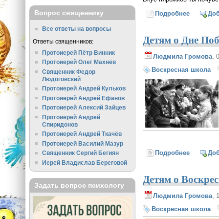
Вопрос священнику
Подробнее
о Можно 
До
Все ответы на вопросы
Детям о Дне Поб
Ответы священников:
Протоиерей Пётр Винник
Людмила Громова
, 
Протоиерей Олег Махнёв
Воскресная школа
Священник Федор
Людоговский
Протоиерей Андрей Кульков
Протоиерей Андрей Ефанов
Протоиерей Алексий Зайцев
Протоиерей Андрей
Спиридонов
Протоиерей Андрей Ткачёв
Протоиерей Василий Мазур
Подробнее
о Детям 
До
Священник Сергий Бегиян
Иерей Владислав Береговой
Детям о Воскре
Задать вопрос психологу
Людмила Громова
, 
Воскресная школа