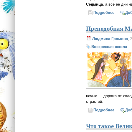
Седмица
, а все ее дни 
Подробнее
о Детям 
До
Преподобная М
Людмила Громова
, 
Воскресная школа
ночью — дорожа от холод
страстей.
Подробнее
о Препод
До
Что такое Вели