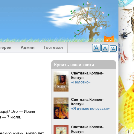
лерея
Админ
Гостевая
Купить наши книги
Светлана Коппел-
Ковтун
«Полотно»
Светлана Коппел-
Ковтун
«Я думаю по-русски»
дицы)? Это — Иоанн
я — 7 июля.
Светлана Коппел-
Ковтун
едную жизнь, много лет