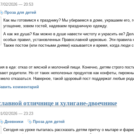
17/02/2026 — 20:53
Проза для детей
Как мы готовимся к празднику? Мы убираемся в доме, украшаем его, 
угощение, зовем гостей, надеваем праздничную одежду.
А как же душа? Как можно в душе навести чистоту и украсить ее? Де
особых правил, установленных Православной церковью. Эти правила 
Также постом (или постными днями) называется и время, когда люди
ия в еде: отказ от мясной и молочной пищи. Конечно, детям строго пост
вают родители. Но от таких неполезных продуктов как конфеты, пирожн
смело отказаться. Наверное, такой здоровый пост поддержат любые род
кое Великий пост?
бавить комментарий
славной отличнице и хулигане-двоечнике
01/02/2026 — 23:23
Дневники
Проза для детей
Сегодня на уроке пыталась рассказать детям притчу о мытаре и фарисе