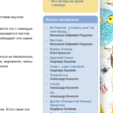
Все авторы на одной
странице
готовим вкусное
Новые материалы
Из Павлов - в Савлы, или "не
лается это с помощью
зная броду..."
называются постом.
Монахиня Евфимия Пащенко
 соблюдают эти самые
Мастера
Монахиня Евфимия Пащенко
Вокруг Солнца
Илья Криштул
иться не обязательно,
Царской Семье
ые, мороженое, чипсы
Надежда Кушкова
ители.
Зовут... зовут они меня
Надежда Кушкова
Первый луч
Александр Конопля
Сосед
Александр Конопля
Ад
Александр Конопля
Детям о Рождестве Иоанна
Предтечи
Людмила Громова
е. И кто такие эти