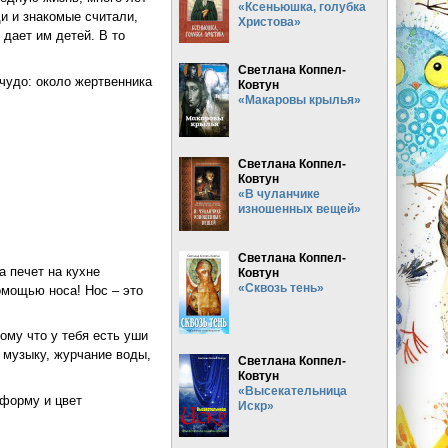
«Ксеньюшка, голубка
ди и знакомые считали,
Христова»
 дает им детей. В то
Светлана Коппел-
чудо: около жертвенника
Ковтун
«Макаровы крылья»
Светлана Коппел-
Ковтун
«В чуланчике
изношенных вещей»
Светлана Коппел-
а печет на кухне
Ковтун
«Сквозь тень»
омощью носа! Нос – это
ому что у тебя есть уши
 музыку, журчание воды,
Светлана Коппел-
Ковтун
«Высекательница
 форму и цвет
Искр»