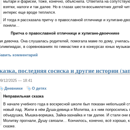
мытари и фарисеи, тоже, конечно, объяснила. Ответила на сопутству
взятки, налоги и так далее. Но в глазах шести-восьмилетних детей чи
интерес еще вроде теплился.
И тогда я рассказала притчу о православной отличнице и хулигане-дво
поняли…
Притча о православной отличнице и хулигане-двоечнике
 девочка. Она слушалась родителей, помогала маме по дому, училась 
лимпиадах, в соревнованиях по гимнастике и в конкурсах юных музыка
 о православной отличнице и хулигане-двоечнике
бавить комментарий
азка, последняя сосиска и другие истории (за
09/12/2025 — 18:41
Дневники
О детях
Неправильная сказка
В начале учебного года в воскресной школе был показан небольшой сп
новый лад. Жили в нём Душа-девица и Молитва, а к ним попросились 
объедушка, Мышка-воришка, Зайка-зазнайка и так далее. И стали они 
Молитву прогнали, Душу связали… Кончилось, конечно, всё хорошо, к
сказке.