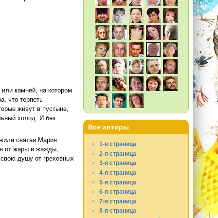
 или камней, на котором
а, что терпеть
торые живут в пустыне,
льный холод. И без
Все авторы
 жила святая Мария
1-я страница
ая от жары и жажды,
2-я страница
 свою душу от греховных
3-я страница
4-я страница
5-я страница
6-я страница
7-я страница
8-я страница