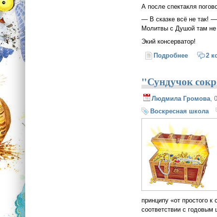
А после спектакля погов
— В сказке всё не так! 
Молитвы с Душой там не 
Экий консерватор!
Подробнее
о Неправ
2 к
"Сундучок сокр
Людмила Громова
, 
Воскресная школа
принципу «от простого к
соответствии с годовым 