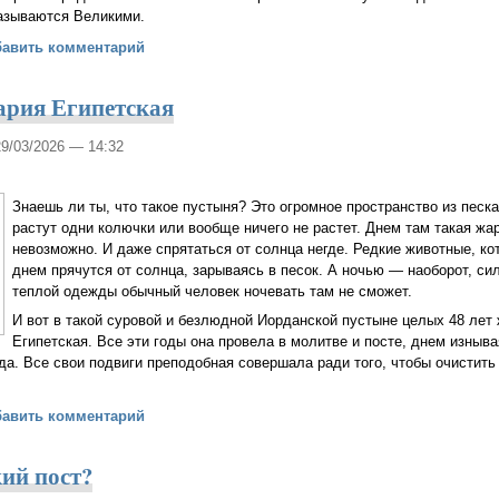
называются Великими.
о Страстной Седмице
бавить комментарий
ария Египетская
29/03/2026 — 14:32
Знаешь ли ты, что такое пустыня? Это огромное пространство из песка
растут одни колючки или вообще ничего не растет. Днем там такая жар
невозможно. И даже спрятаться от солнца негде. Редкие животные, ко
днем прячутся от солнца, зарываясь в песок. А ночью — наоборот, си
теплой одежды обычный человек ночевать там не сможет.
И вот в такой суровой и безлюдной Иорданской пустыне целых 48 лет
Египетская. Все эти годы она провела в молитве и посте, днем изныв
а. Все свои подвиги преподобная совершала ради того, чтобы очистить
обная Мария Египетская
бавить комментарий
кий пост?