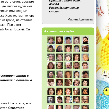
Пришла и знала одно:
 то есть ожил, восстал
вокзал.
ющее многие чудесные
Раскладываться не
довитые или хищные
стоит.
кже Христос мог теперь
Марина Цветаева
 из гроба, не отвалив
ражи. При этом
лый Ангел Божий. Он
Активисты клуба
в соответствии с
 чтения с детьми в
изни Спасителя, его
вается
Страстная