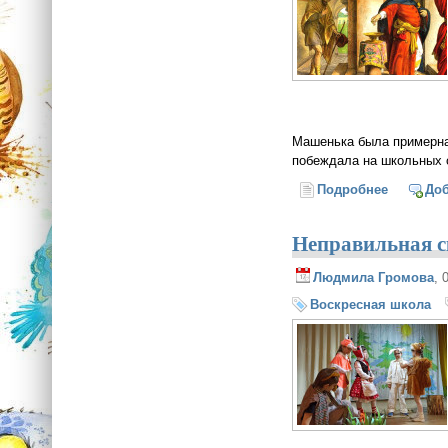
Машенька была примерная
побеждала на школьных о
Подробнее
о Притча
До
Неправильная ск
Людмила Громова
, 
Воскресная школа