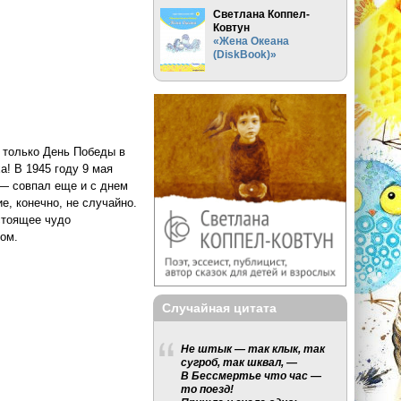
Светлана Коппел-
Ковтун
«Жена Океана
(DiskBook)»
 только День Победы в
! В 1945 году 9 мая
— совпал еще и с днем
е, конечно, не случайно.
стоящее чудо
ом.
Случайная цитата
Не штык — так клык, так
сугроб, так шквал, —
В Бессмертье что час —
то поезд!