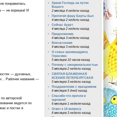
Храни Господь на путях
 не понравилась.
Вашего
а — не воришка! И
2 месяца 4 недели
назад
Протитип фрау Берты был
4 месяца 2 недели
назад
Сейчас будет
4 месяца 2 недели
назад
а)
Продолжение.
4 месяца 3 недели
назад
Впечатления
4 месяца 3 недели
назад
О семье архимандрита
Герасима
5 месяцев 10 часов
назад
Почему с эмоциональностью
5 месяцев 2 недели
назад
СВЯТАЯ БЛАЖЕННАЯ
ностях — духовных,
КСЕНИЯ ПЕТЕРБУРГСКАЯ
ни… Рабочее название —
5 месяцев 3 недели
назад
Поздравление с праздником
6 месяцев 5 дней
назад
Спасибо что прочли и
 по авторской
оценили!
твование ведется по
6 месяцев 1 неделя
назад
ках и постах в
Ответ к 18 вопросу
6 месяцев 3 недели
назад