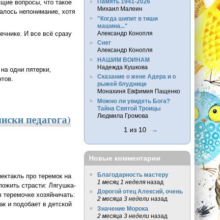
Память 1941-2026
ющие вопросы, что такое
Михаил Малеин
талось непонимание, хотя
"Когда шипит в тиши
машина..."
Александр Конопля
ечнике. И все всё сразу
Снег
Александр Конопля
НАШИМ ВОИНАМ
Надежда Кушкова
на одни пятерки,
Сказание о жене Адера и о
нтов.
рыжей блуднице
Монахиня Евфимия Пащенко
Можно ли увидеть Бога?
Тайна Святой Троицы
писки педагога)
Людмила Громова
1 из 10
→
Новые комментарии
Благодарность мастеру
ектакль про теремок на
1 месяц 1 неделя
назад
пожить страсти: Лягушка-
Дорогой отец Алексий, очень
в теремочке хозяйничать:
2 месяца 3 недели
назад
ак и подобает в детской
Значение Морока
2 месяца 3 недели
назад