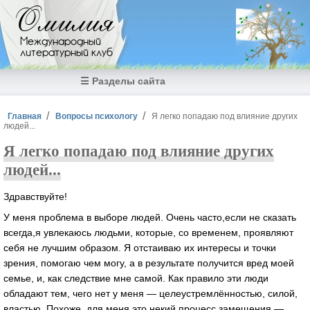
Перейти к основному содержанию
Омилия
Международный
литературный клуб
☰ Разделы сайта
Вы здесь
Главная
Вопросы психологу
Я легко попадаю под влияние других
людей...
Я легко попадаю под влияние других
людей...
Здравствуйте!
У меня проблема в выборе людей. Очень часто,если не сказать
всегда,я увлекаюсь людьми, которые, со временем, проявляют
себя не лучшим образом. Я отстаиваю их интересы и точки
зрения, помогаю чем могу, а в результате получится вред моей
семье, и, как следствие мне самой. Как правило эти люди
обладают тем, чего нет у меня — целеустремлённостью, силой,
властью. Похоже, для меня это некий процесс замещения —