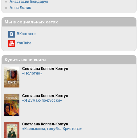
Анастасия Бондарук
Анна Лелик
Мы в социальных сетях
ВКонтакте
YouTube
Купить наши книги
Светлана Коппел-Ковтун
«Полотно»
Светлана Коппел-Ковтун
«Я думаю по-русски»
Светлана Коппел-Ковтун
«Ксеньюшка, голубка Христова»