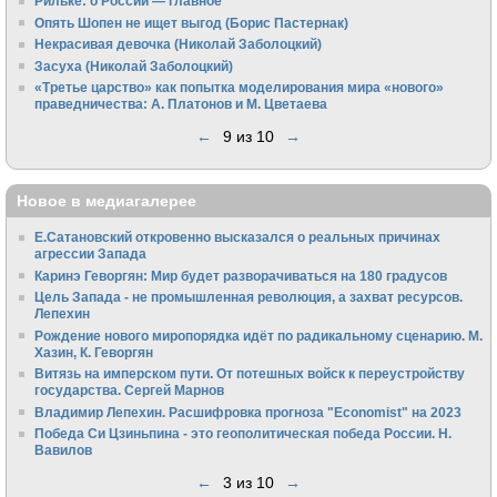
Рильке: о России — главное
Опять Шопен не ищет выгод (Борис Пастернак)
Некрасивая девочка (Николай Заболоцкий)
Засуха (Николай Заболоцкий)
«Третье царство» как попытка моделирования мира «нового»
праведничества: А. Платонов и М. Цветаева
←
9 из 10
→
Новое в медиагалерее
Е.Сатановский откровенно высказался о реальных причинах
агрессии Запада
Каринэ Геворгян: Мир будет разворачиваться на 180 градусов
Цель Запада - не промышленная революция, а захват ресурсов.
Лепехин
Рождение нового миропорядка идёт по радикальному сценарию. М.
Хазин, К. Геворгян
Витязь на имперском пути. От потешных войск к переустройству
государства. Сергей Марнов
Владимир Лепехин. Расшифровка прогноза "Economist" на 2023
Победа Си Цзиньпина - это геополитическая победа России. Н.
Вавилов
←
3 из 10
→