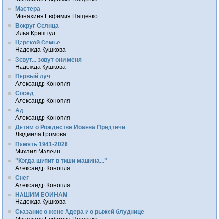
Мастера
Монахиня Евфимия Пащенко
Вокруг Солнца
Илья Криштул
Царской Семье
Надежда Кушкова
Зовут... зовут они меня
Надежда Кушкова
Первый луч
Александр Конопля
Сосед
Александр Конопля
Ад
Александр Конопля
Детям о Рождестве Иоанна Предтечи
Людмила Громова
Память 1941-2026
Михаил Малеин
"Когда шипит в тиши машина..."
Александр Конопля
Снег
Александр Конопля
НАШИМ ВОИНАМ
Надежда Кушкова
Сказание о жене Адера и о рыжей блуднице
Монахиня Евфимия Пащенко