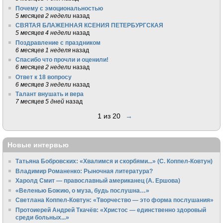
Почему с эмоциональностью
5 месяцев 2 недели
назад
СВЯТАЯ БЛАЖЕННАЯ КСЕНИЯ ПЕТЕРБУРГСКАЯ
5 месяцев 4 недели
назад
Поздравление с праздником
6 месяцев 1 неделя
назад
Спасибо что прочли и оценили!
6 месяцев 2 недели
назад
Ответ к 18 вопросу
6 месяцев 3 недели
назад
Талант внушать и вера
7 месяцев 5 дней
назад
1 из 20
→
Новые интервью
Татьяна Бобровских: «Хвалимся и скорбями...» (С. Коппел-Ковтун)
Владимир Романенко: Рыночная литература?
Харолд Смит — православный американец (А. Ершова)
«Веленью Божию, о муза, будь послушна…»
Светлана Коппел-Ковтун: «Творчество — это форма послушания»
Протоиерей Андрей Ткачёв: «Христос — единственно здоровый
среди больных...»