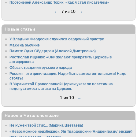
Протоиерей Александр Торик: «Как я стал писателем»
←
7 из 10
→
Новые статьи
У Владыки Феодосия случился сердечный приступ
Маки на обочине
Памяти Эдит Сёдергран (Алексей Дмитриенко)
Ростислав Ищенко: «Они желают превратить Церковь в
антицерковь»
Образ страданий русского народа
Россия - это цивилизация. Надо быть самостоятельными! Надо
стоять!
В Украинской Православной Церкви указали властям на
недопустимость атаки на Церковь
1 из 10
→
Новое в Читальном зале
Не нужен твой стих... (Марина Цветаева)
«Невозможное неизбежно». Ян Твардовский (Андрей Базилевский)