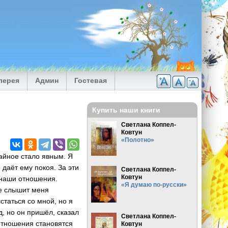
лерея
Админ
Гостевая
Купить наши книги
Светлана Коппел-
Ковтун
«Полотно»
тайное стало явным. Я
даёт ему покоя. За эти
Светлана Коппел-
Ковтун
 наши отношения.
«Я думаю по-русски»
не слышит меня
таться со мной, но я
д, но он пришёл, сказал
Светлана Коппел-
 отношения становятся
Ковтун