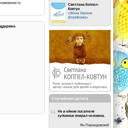
возможность
Светлана Коппел-
Ковтун
«Жена Океана
(DiskBook)»
ддержке.
Случайная цитата
Не в одном писателе
художник пожрал человека.
Ян Парандовский