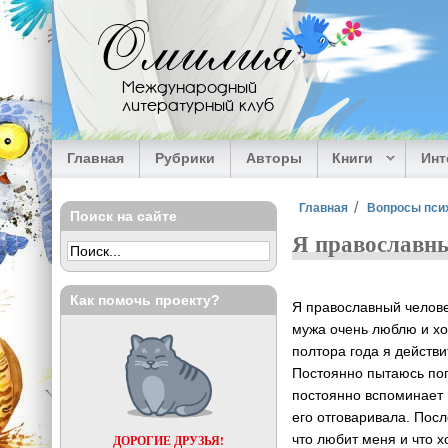
Перейти к основному содержанию
Омилия
Международный
литературный клуб
Главная
Рубрики
Авторы
Книги
Ин
Вы здесь
Главная
Вопросы пси
Поиск на сайте
Я православны
Как помочь проекту?
Я православный человек
мужа очень люблю и хо
полтора года я действ
Постоянно пытаюсь пог
постоянно вспоминает 
его отговаривала. Посл
что любит меня и что 
ДОРОГИЕ ДРУЗЬЯ!