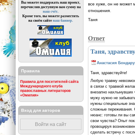
Вы можете поддержать наш проект,
все хуже, он не может 
перечислив доступную вам сумму на
отношения.
наш счёт.
Кроме того, вы можете разместить
Таня
на своём сайте
наш баннер.
Ответ
Таня, здравств
Анастасия Бондару
Правила
Таня, здравствуйте!
Любую травму невозмож
Правила для посетителей сайта
Международного клуба
в связи с травмой желан
православных литераторов
внезапно нахлынувших ч
«Омилия»
мужу нужно не забывать
нужны специальные знан
сложные переживания. О
Вход для авторов
нюанс: готовы ли вы са
свои чувства? Опыт пок
Войти на сайт
провоцируя возникновен
сделать встречу с посл