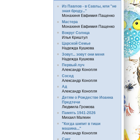
Из Павлов - в Савлы, или "не
зная броду..."
Монахиня Евфимия Пащенко
Мастера
Монахиня Евфимия Пащенко
Вокруг Солнца
Илья Криштул
Царской Семье
Надежда Кушкова
Зовут... зовут они меня
Надежда Кушкова
Первый луч
Александр Конопля
Сосед
Александр Конопля
Ад
Александр Конопля
Детям о Рождестве Иоанна
Предтечи
Людмила Громова
Память 1941-2026
Михаил Малеин
"Когда шипит в тиши
машина..."
Александр Конопля
Снег