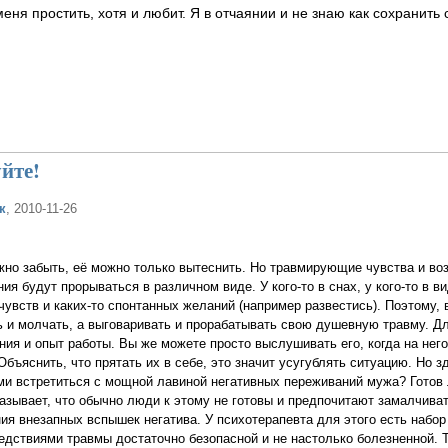
меня простить, хотя и любит. Я в отчаянии и не знаю как сохранит
уйте!
к
, 2010-11-26
но забыть, её можно только вытеснить. Но травмирующие чувства и во
ия будут прорываться в различном виде. У кого-то в снах, у кого-то в в
увств и каких-то спонтанных желаний (например развестись). Поэтому,
 и молчать, а выговаривать и прорабатывать свою душевную травму. Дл
ия и опыт работы. Вы же можете просто выслушивать его, когда на нег
бъяснить, что прятать их в себе, это значит усугублять ситуацию. Но з
ми встретиться с мощной лавиной негативных переживаний мужа? Готов
азывает, что обычно люди к этому не готовы и предпочитают замалчиват
ия внезапных вспышек негатива. У психотерапевта для этого есть набо
едствиями травмы достаточно безопасной и не настолько болезненной. 