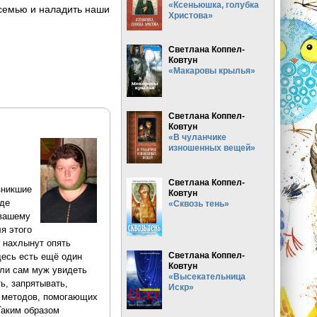
«Ксеньюшка, голубка
ь семью и наладить наши
Христова»
Светлана Коппел-
Ковтун
«Макаровы крылья»
Светлана Коппел-
Ковтун
«В чуланчике
изношенных вещей»
Светлана Коппел-
зникшие
Ковтун
иде
«Сквозь тень»
 вашему
я этого
о нахлынут опять
Светлана Коппел-
десь есть ещё один
Ковтун
 ли сам муж увидеть
«Высекательница
ь, запрятывать,
Искр»
р методов, помогающих
Таким образом