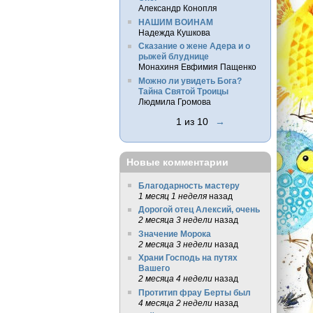
Александр Конопля
НАШИМ ВОИНАМ
Надежда Кушкова
Сказание о жене Адера и о
рыжей блуднице
Монахиня Евфимия Пащенко
Можно ли увидеть Бога?
Тайна Святой Троицы
Людмила Громова
1 из 10
→
Новые комментарии
Благодарность мастеру
1 месяц 1 неделя
назад
Дорогой отец Алексий, очень
2 месяца 3 недели
назад
Значение Морока
2 месяца 3 недели
назад
Храни Господь на путях
Вашего
2 месяца 4 недели
назад
Протитип фрау Берты был
4 месяца 2 недели
назад