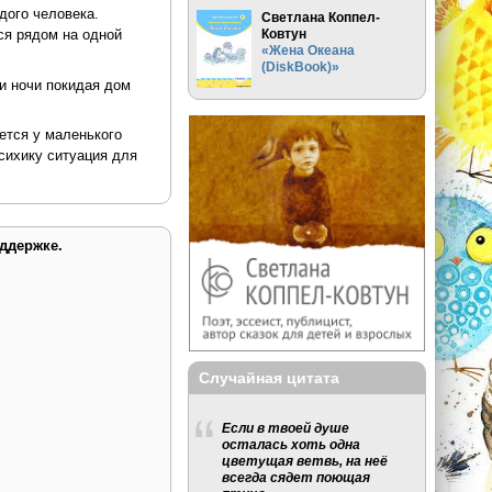
дого человека.
Светлана Коппел-
ся рядом на одной
Ковтун
«Жена Океана
(DiskBook)»
и ночи покидая дом
ется у маленького
сихику ситуация для
ддержке.
Случайная цитата
Если в твоей душе
осталась хоть одна
цветущая ветвь, на неё
всегда сядет поющая