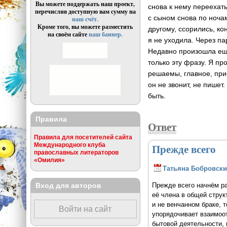
Вы можете поддержать наш проект,
снова к нему переехать
перечислив доступную вам сумму на
с сыном снова по ночам
наш счёт.
Кроме того, вы можете разместить
другому, ссорились, ко
на своём сайте
наш баннер.
я не уходила. Через п
Недавно произошла еще
только эту фразу. Я пр
решаемы, главное, при
он не звонит, не пишет
быть.
Правила
Ответ
Правила для посетителей сайта
Международного клуба
Прежде всего
православных литераторов
«Омилия»
Татьяна Бобровски
Вход для авторов
Прежде всего начнём ра
её члена в общей струк
и не венчанном браке, 
Войти на сайт
упорядочивает взаимоот
бытовой деятельности, 