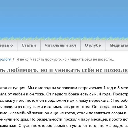
тервью
Статьи
Читальный зал
О клубе
Медиага
хологу
Я не хочу терять любимого, но и унижать себя не позволю...
ть любимого, но и унижать себя не позволю
акая ситуация: Мы с молодым человеком встречаемся 1 год и 3 ме
ила от любви и он тоже. От первого брака есть сын, 4 года. Провс
валась у него, потом он предложил нам к нему переехать. Я не раб
ы ездили за покупками и занимались ремонтом. Он всегда со мной 
имо, к семейной жизни он еще не готов, стали появляться ссоры и
кинули его дом. По раздельности прожили пару месяцев, просто вс
живаться. Спустя некоторое время он устал от того, что мы редко 