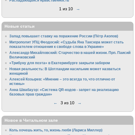
Распадающаяся нравственность
1 из 10
→
Новые статьи
Запад повышает ставку на поражение России (Пётр Акопов)
Митрополит УПЦ Феодосий: «Судьба Яна Таксюра может стать
показателем отношения к свободе слова в Украине»
Алек­сандр Михайловский: Старчество в нашей жизни. Прп. Паисий
Величковский
«Трибуну для поэта» в Екатеринбурге закрыли забором
Новая реальность: В Шотландии насильник может назваться
женщиной
Алексей Козырев: «Мнение – это всегда то, что отлично от
истины»
Анна Швабауэр: «Система QR-кодов - запрет на реализацию
базовых прав граждан»
←
3 из 10
→
Новое в Читальном зале
Коль хочешь жить, то, жизнь любя (Лариса Миллер)