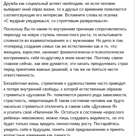
Дружба как социальный аспект необходим, но если человек
выбирает иной образ жизни, то и друзья со временем появляются
соответсвующие его интересам. Вспомните слова из псалма:
«С мудрым умудришься, со строптивым развратишься».
Поскольку Вы по каким-то внутренним причинам сопротивляетесь
переходу на новую ступень личностного роста, то испытываете
сложности во взаимоотношениях и с мужчинами. Но дело в том,
чтопериод создания семьи так же естественнен как и то, что
женщина, взрослея, начинает физиологически и психологически
воспринимать себя по-другому,в ином качестве. Поэтому самое
главное сейчас, как мне думается, это начать преодолевать страх
перед принятием важных решений, а так же не бояться нести
ответственность.
Беззаботная жизнь, стремление к удовольствиям часто приводит
к потере внутренней свободы, к которой естественным образом
стремиться «духовное Я»: появляются разного рода зависимости,
страстность, невротизация.В таком состоянии человек как будто
насильно стремиться отключить в самом себе «Духовное Я»
и усилить своё «Наличное Я». Остаться в состоянии «взрослого
ребёнка» невозможно, можно лишь создавать видимость, но это
будет только лишь вредить личностному росту. Постарайтесь
увидеть себя в будущем, понять своё предназначение и принять
возрастные изменения как данность.