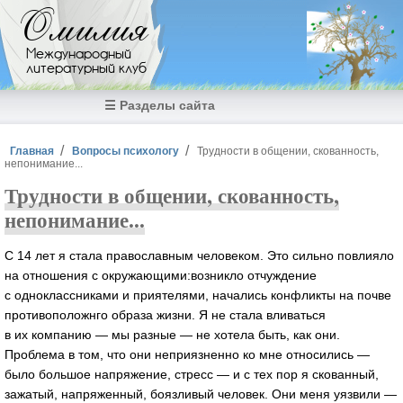
Перейти к основному содержанию
Омилия
Международный
литературный клуб
☰ Разделы сайта
Вы здесь
Главная
Вопросы психологу
Трудности в общении, скованность,
непонимание...
Трудности в общении, скованность,
непонимание...
С 14 лет я стала православным человеком. Это сильно повлияло
на отношения с окружающими:возникло отчуждение
с одноклассниками и приятелями, начались конфликты на почве
противоположнго образа жизни. Я не стала вливаться
в их компанию — мы разные — не хотела быть, как они.
Проблема в том, что они неприязненно ко мне относились —
было большое напряжение, стресс — и с тех пор я скованный,
зажатый, напряженный, боязливый человек. Они меня уязвили —