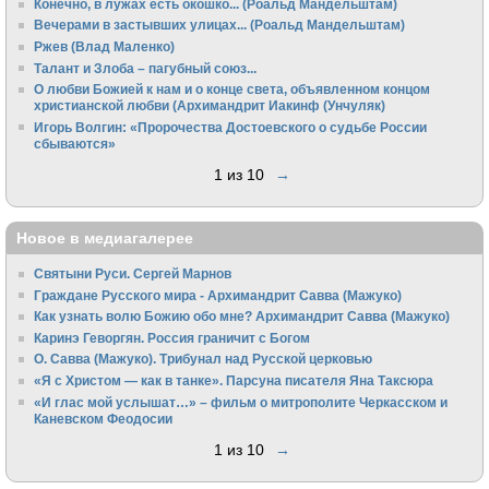
Конечно, в лужах есть окошко... (Роальд Мандельштам)
Вечерами в застывших улицах... (Роальд Мандельштам)
Ржев (Влад Маленко)
Талант и Злоба – пагубный союз...
О любви Божией к нам и о конце света, объявленном концом
христианской любви (Архимандрит Иакинф (Унчуляк)
Игорь Волгин: «Пророчества Достоевского о судьбе России
сбываются»
1 из 10
→
Новое в медиагалерее
Святыни Руси. Сергей Марнов
Граждане Русского мира - Архимандрит Савва (Мажуко)
Как узнать волю Божию обо мне? Архимандрит Савва (Мажуко)
Каринэ Геворгян. Россия граничит с Богом
О. Савва (Мажуко). Трибунал над Русской церковью
«Я с Христом — как в танке». Парсуна писателя Яна Таксюра
«И глас мой услышат…» – фильм о митрополите Черкасском и
Каневском Феодосии
1 из 10
→