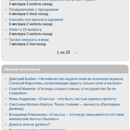
5 месяцев 3 недели
назад
Поздравление с праздником
6 месяцев 5 дней
назад
Спасибо что прочли и оценили!
6 месяцев 2 недели
назад
Ответ к 18 вопросу
6 месяцев 3 недели
назад
Талант внушать и вера
7 месяцев 2 дня
назад
1 из 20
→
Новые интервью
Дмитрий Бабич: «Человечество надело очки из осколков зеркала
Снежной Королевы, позволяющие видеть только злое и мелкое»
Сергей Марнов: «Господь создал семью, а государство Он не
создавал»
Инна Андреева: «Счастье – это быть частью единого целого»
Светлана Коппел-Ковтун: Точка стояния — вечность (Екатерина
Демина)
Владимир Романенко: «Счастье – это когда оказывается что твои
юношеские мечты сбылись»
Думать или не думать?