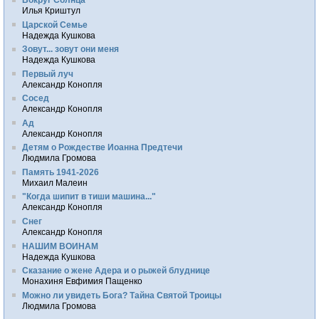
Илья Криштул
Царской Семье
Надежда Кушкова
Зовут... зовут они меня
Надежда Кушкова
Первый луч
Александр Конопля
Сосед
Александр Конопля
Ад
Александр Конопля
Детям о Рождестве Иоанна Предтечи
Людмила Громова
Память 1941-2026
Михаил Малеин
"Когда шипит в тиши машина..."
Александр Конопля
Снег
Александр Конопля
НАШИМ ВОИНАМ
Надежда Кушкова
Сказание о жене Адера и о рыжей блуднице
Монахиня Евфимия Пащенко
Можно ли увидеть Бога? Тайна Святой Троицы
Людмила Громова