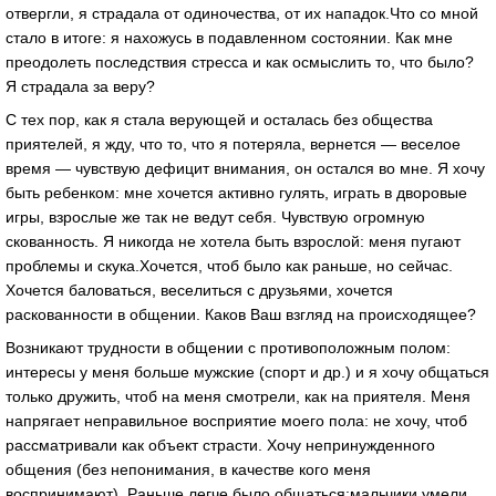
отвергли, я страдала от одиночества, от их нападок.Что со мной
стало в итоге: я нахожусь в подавленном состоянии. Как мне
преодолеть последствия стресса и как осмыслить то, что было?
Я страдала за веру?
С тех пор, как я стала верующей и осталась без общества
приятелей, я жду, что то, что я потеряла, вернется — веселое
время — чувствую дефицит внимания, он остался во мне. Я хочу
быть ребенком: мне хочется активно гулять, играть в дворовые
игры, взрослые же так не ведут себя. Чувствую огромную
скованность. Я никогда не хотела быть взрослой: меня пугают
проблемы и скука.Хочется, чтоб было как раньше, но сейчас.
Хочется баловаться, веселиться с друзьями, хочется
раскованности в общении. Каков Ваш взгляд на происходящее?
Возникают трудности в общении с противоположным полом:
интересы у меня больше мужские (спорт и др.) и я хочу общаться
только дружить, чтоб на меня смотрели, как на приятеля. Меня
напрягает неправильное восприятие моего пола: не хочу, чтоб
рассматривали как объект страсти. Хочу непринужденного
общения (без непонимания, в качестве кого меня
воспринимают). Раньше легче было общаться:мальчики умели