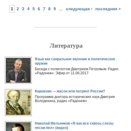
1
2
3
4
5
6
7
8
9
…
следующая ›
последняя »
Литература
Страницы
Язык как сакральное явление и политическое
оружие
Беседа с полиглотом Дмитрием Петровым. Радио
«Радонеж». Эфир от 11.06.2017
Карамзин — масон или патриот России?
Программа доктора исторических наук Дмитрия
Володихина, радио «Радонеж»
Николай Мельников «Я как все сквозь слезы
песни пел» (видео)