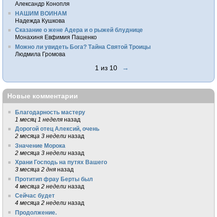
Александр Конопля
НАШИМ ВОИНАМ
Надежда Кушкова
Сказание о жене Адера и о рыжей блуднице
Монахиня Евфимия Пащенко
Можно ли увидеть Бога? Тайна Святой Троицы
Людмила Громова
1 из 10
→
Новые комментарии
Благодарность мастеру
1 месяц 1 неделя
назад
Дорогой отец Алексий, очень
2 месяца 3 недели
назад
Значение Морока
2 месяца 3 недели
назад
Храни Господь на путях Вашего
3 месяца 2 дня
назад
Протитип фрау Берты был
4 месяца 2 недели
назад
Сейчас будет
4 месяца 2 недели
назад
Продолжение.