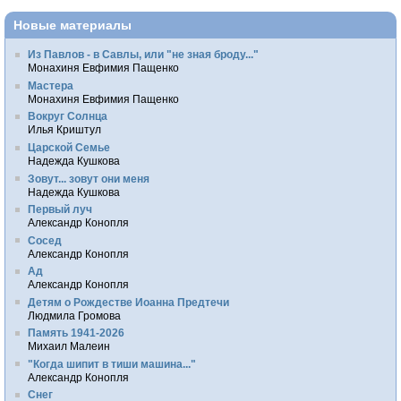
Новые материалы
Из Павлов - в Савлы, или "не зная броду..."
Монахиня Евфимия Пащенко
Мастера
Монахиня Евфимия Пащенко
Вокруг Солнца
Илья Криштул
Царской Семье
Надежда Кушкова
Зовут... зовут они меня
Надежда Кушкова
Первый луч
Александр Конопля
Сосед
Александр Конопля
Ад
Александр Конопля
Детям о Рождестве Иоанна Предтечи
Людмила Громова
Память 1941-2026
Михаил Малеин
"Когда шипит в тиши машина..."
Александр Конопля
Снег