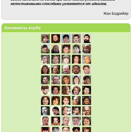
непостижимыми способами уклоняются от идеалов.
Жан Бодрийяр
Активисты клуба