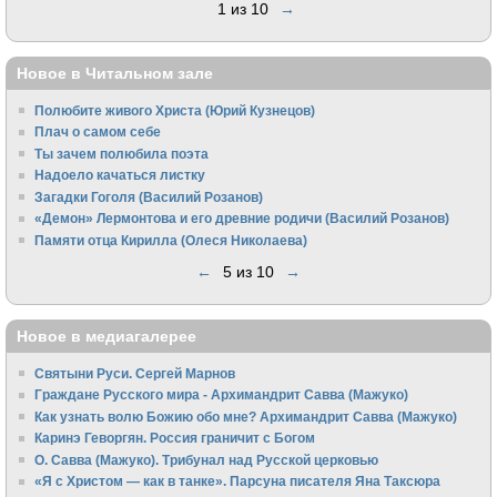
1 из 10
→
Новое в Читальном зале
Полюбите живого Христа (Юрий Кузнецов)
Плач о самом себе
Ты зачем полюбила поэта
Надоело качаться листку
Загадки Гоголя (Василий Розанов)
«Демон» Лермонтова и его древние родичи (Василий Розанов)
Памяти отца Кирилла (Олеся Николаева)
←
5 из 10
→
Новое в медиагалерее
Святыни Руси. Сергей Марнов
Граждане Русского мира - Архимандрит Савва (Мажуко)
Как узнать волю Божию обо мне? Архимандрит Савва (Мажуко)
Каринэ Геворгян. Россия граничит с Богом
О. Савва (Мажуко). Трибунал над Русской церковью
«Я с Христом — как в танке». Парсуна писателя Яна Таксюра