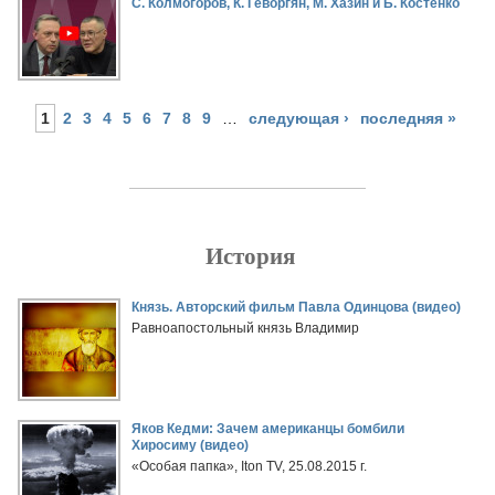
С. Колмогоров, К. Геворгян, М. Хазин и Б. Костенко
1
2
3
4
5
6
7
8
9
…
следующая ›
последняя »
История
Страницы
Князь. Авторский фильм Павла Одинцова (видео)
Равноапостольный князь Владимир
Яков Кедми: Зачем американцы бомбили
Хиросиму (видео)
«Особая папка», Iton TV, 25.08.2015 г.