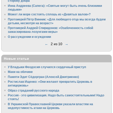
сторону добра
Инна Андреева (Сапега): «Святые могут быть очень близкими
людьми»
Может ли море состоять сплошь из «Девятых валов»?
Протоиерей Пётр Винник: «Для любящего отца мы всегда будем
детьми, несмотря на возраст»
Протоиерей Андрей Спиридонов: «Озабоченность собой
замаскирована лозунгами веры»
О рассуждении и осуждении
←
2 из 10
→
Новые статьи
У Владыки Феодосия случился сердечный приступ
Маки на обочине
Памяти Эдит Сёдергран (Алексей Дмитриенко)
Ростислав Ищенко: «Они желают превратить Церковь в
антицерковь»
Образ страданий русского народа
Россия - это цивилизация. Надо быть самостоятельными! Надо
стоять!
В Украинской Православной Церкви указали властям на
недопустимость атаки на Церковь