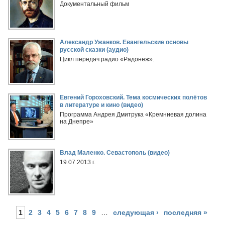
Документальный фильм
Александр Ужанков. Евангельские основы
русской сказки (аудио)
Цикл передач радио «Радонеж».
Евгений Гороховский. Тема космических полётов
в литературе и кино (видео)
Программа Андрея Дмитрука «Кремниевая долина
на Днепре»
Влад Маленко. Севастополь (видео)
19.07.2013 г.
1
2
3
4
5
6
7
8
9
…
следующая ›
последняя »