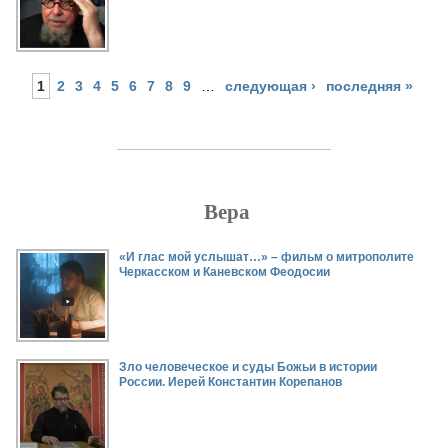
1
2
3
4
5
6
7
8
9
…
следующая ›
последняя »
Вера
Страницы
«И глас мой услышат…» – фильм о митрополите
Черкасском и Каневском Феодосии
Зло человеческое и суды Божьи в истории
России. Иерей Константин Корепанов