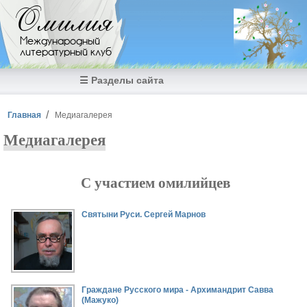
Перейти к основному содержанию
Омилия
Международный
литературный клуб
☰ Разделы сайта
Вы здесь
Главная
Медиагалерея
Медиагалерея
С участием омилийцев
Страницы
Святыни Руси. Сергей Марнов
Граждане Русского мира - Архимандрит Савва
(Мажуко)