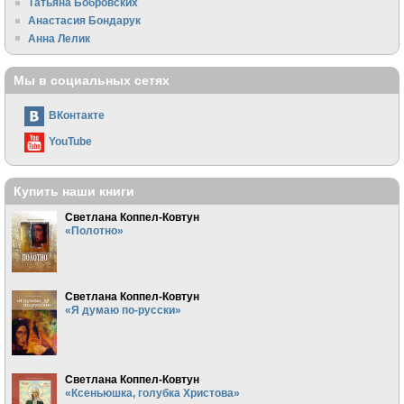
Татьяна Бобровских
Анастасия Бондарук
Анна Лелик
Мы в социальных сетях
ВКонтакте
YouTube
Купить наши книги
Светлана Коппел-Ковтун
«Полотно»
Светлана Коппел-Ковтун
«Я думаю по-русски»
Светлана Коппел-Ковтун
«Ксеньюшка, голубка Христова»