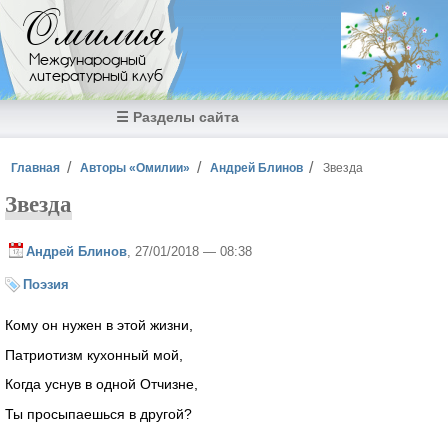
Перейти к основному содержанию
Омилия
Международный
литературный клуб
☰ Разделы сайта
Вы здесь
Главная
Авторы «Омилии»
Андрей Блинов
Звезда
Звезда
Андрей Блинов
, 27/01/2018 — 08:38
Поэзия
Кому он нужен в этой жизни,
Патриотизм кухонный мой,
Когда уснув в одной Отчизне,
Ты просыпаешься в другой?