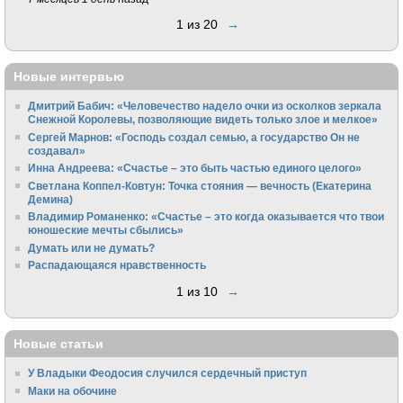
1 из 20
→
Новые интервью
Дмитрий Бабич: «Человечество надело очки из осколков зеркала
Снежной Королевы, позволяющие видеть только злое и мелкое»
Сергей Марнов: «Господь создал семью, а государство Он не
создавал»
Инна Андреева: «Счастье – это быть частью единого целого»
Светлана Коппел-Ковтун: Точка стояния — вечность (Екатерина
Демина)
Владимир Романенко: «Счастье – это когда оказывается что твои
юношеские мечты сбылись»
Думать или не думать?
Распадающаяся нравственность
1 из 10
→
Новые статьи
У Владыки Феодосия случился сердечный приступ
Маки на обочине