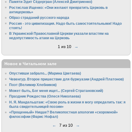
Памяти Эдит Сёдергран (Алексей Дмитриенко)
Ростислав Ищенко: «Они желают превратить Церковь в
антицерковь»
Образ страданий русского народа
Россия - это цивилизация. Надо быть самостоятельными! Надо
стоять!
В Украинской Православной Церкви указали властям на
недопустимость атаки на Церковь
1 из 10
→
Новое в Читальном зале
Опустивши забрало... (Марина Цветаева)
Чевенгур. Второе пришествие для буржуазии (Андрей Платонов)
Поэт (Велимир Хлебников)
Может быть, Бог меня ищет... (Сергей Стратановский)
Праздник Рождества (Олеся Николаева)
Н. Я. Мандельштам: «Свою pоль в жизни я могу опpеделить так: я
была свидетельницей поэзии»
«Прощенный» Ницше? Великопостная апология «скоромной»
философии (Фарис Нофал)
←
7 из 10
→