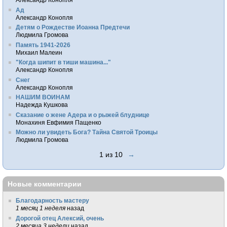
Ад
Александр Конопля
Детям о Рождестве Иоанна Предтечи
Людмила Громова
Память 1941-2026
Михаил Малеин
"Когда шипит в тиши машина..."
Александр Конопля
Снег
Александр Конопля
НАШИМ ВОИНАМ
Надежда Кушкова
Сказание о жене Адера и о рыжей блуднице
Монахиня Евфимия Пащенко
Можно ли увидеть Бога? Тайна Святой Троицы
Людмила Громова
1 из 10
→
Новые комментарии
Благодарность мастеру
1 месяц 1 неделя
назад
Дорогой отец Алексий, очень
2 месяца 3 недели
назад