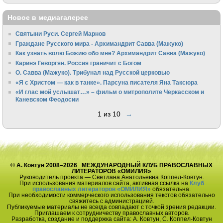
Новое в медиагалерее
Святыни Руси. Сергей Марнов
Граждане Русского мира - Архимандрит Савва (Мажуко)
Как узнать волю Божию обо мне? Архимандрит Савва (Мажуко)
Каринэ Геворгян. Россия граничит с Богом
О. Савва (Мажуко). Трибунал над Русской церковью
«Я с Христом — как в танке». Парсуна писателя Яна Таксюра
«И глас мой услышат…» – фильм о митрополите Черкасском и
Каневском Феодосии
1 из 10
→
© А. Ковтун 2008–2026 МЕЖДУНАРОДНЫЙ КЛУБ ПРАВОСЛАВНЫХ
ЛИТЕРАТОРОВ «ОМИЛИЯ»
Руководитель проекта — Светлана Анатольевна Коппел-Ковтун.
При использования материалов сайта, активная ссылка на
Клуб
православных литераторов «ОМИЛИЯ»
обязательна.
При необходимости коммерческого использования текстов обязательно
свяжитесь с администрацией.
Публикуемые материалы не всегда совпадают с точкой зрения редакции.
Приглашаем к сотрудничеству православных авторов.
Разработка, создание и поддержка сайта: А. Ковтун, С. Коппел-Ковтун