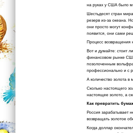
на руках у США было м
Шестьдесят стран мира
резерв из-за океана. 
они просто могут конф
появится, они сами реш
Процесс возвращения н
Вот и думайте: стоит 
финансовом рынке США,
позолоченным вольфрам
профессионально и с 
А количество золота в 
Сколько настоящего зол
настоящее золото, а с
Как превратить бума
Россия зарабатывает н
возвращать золотое об
Когда доллар окончате