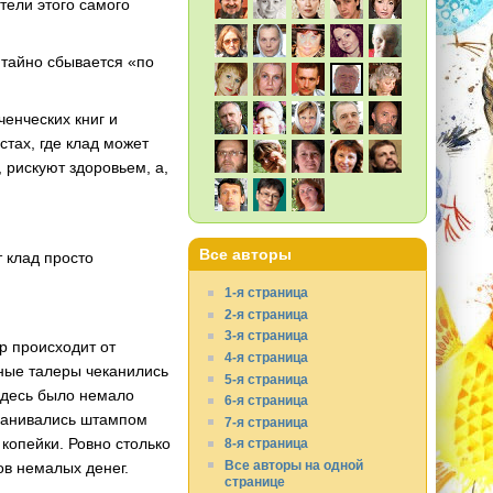
ители этого самого
 тайно сбывается «по
енческих книг и
тах, где клад может
, рискуют здоровьем, а,
Все авторы
т клад просто
1-я страница
2-я страница
3-я страница
р происходит от
4-я страница
яные талеры чеканились
5-я страница
Здесь было немало
6-я страница
еканивались штампом
7-я страница
копейки. Ровно столько
8-я страница
Все авторы на одной
ов немалых денег.
странице