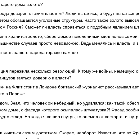
тарого дома золото?
арода доверия к таким властям? Люди пытались, и будут пытаться 
этом обогащаются уголовные структуры. Часто такое золото вывозя
этом Россия? Сможет ли власть справиться с подобным явлением
сиян хранится золото, сберегаемое поколениями миллионов семей.
льшинстве случаев просто невозможно. Ведь менялись и власть и з
чность нашего народа гораздо важнее.
анция пережила несколько революций. К тому же войны, немецкую 
нцузов взяться доверию к власти?!
ки на Флит стрит в Лондоне британский журналист рассказывал авто
ого в Париже.
 дом. Знал, что человек он небедный, но удивлялся: как такой об
тхом доме, с фасада которого осыпалась штукатурка?! Фасад особн
будто склад. Но когда я вошел внутрь, то онемел от восторга: изну
в кичиться своим достатком. Скорее, наоборот. Известно, что во 