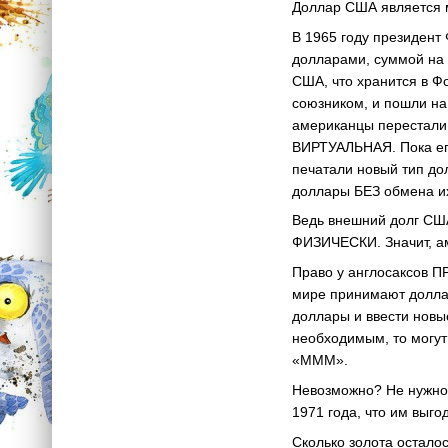
Доллар США является м
В 1965 году президент
долларами, суммой на 
США, что хранится в Ф
союзником, и пошли на
американцы перестали 
ВИРТУАЛЬНАЯ. Пока его
печатали новый тип до
доллары БЕЗ обмена и
Ведь внешний долг США
ФИЗИЧЕСКИ. Значит, ам
Право у англосаксов П
мире принимают доллар
доллары и ввести новы
необходимым, то могут
«МММ».
Невозможно? Не нужно з
1971 года, что им выго
Сколько золота осталос