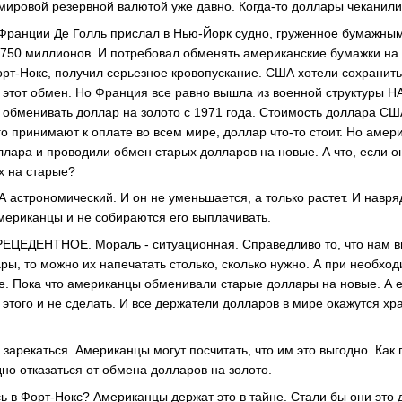
ировой резервной валютой уже давно. Когда-то доллары чеканили 
 Франции Де Голль прислал в Нью-Йорк судно, груженное бумажн
750 миллионов. И потребовал обменять американские бумажки на 
орт-Нокс, получил серьезное кровопускание. США хотели сохрани
 этот обмен. Но Франция все равно вышла из военной структуры 
обменивать доллар на золото с 1971 года. Стоимость доллара СШ
 принимают к оплате во всем мире, доллар что-то стоит. Но аме
ллара и проводили обмен старых долларов на новые. А что, если 
х на старые?
 астрономический. И он не уменьшается, а только растет. И навр
ериканцы и не собираются его выплачивать.
РЕЦЕДЕНТНОЕ. Мораль - ситуационная. Справедливо то, что нам в
ы, то можно их напечатать столько, сколько нужно. А при необход
е. Пока что американцы обменивали старые доллары на новые. А е
 этого и не сделать. И все держатели долларов в мире окажутся х
арекаться. Американцы могут посчитать, что им это выгодно. Как 
дно отказаться от обмена долларов на золото.
ь в Форт-Нокс? Американцы держат это в тайне. Стали бы они это 