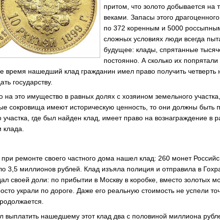
притом, что золото добывается на 
веками. Запасы этого драгоценног
по 372 коренным и 5000 россыпны
сложных условиях люди всегда пыт
будущее: клады, спрятанные тысяч
постоянно. А сколько их попрятали
е время нашедший клад гражданин имел право получить четверть 
ать государству.
 на это имущество в равных долях с хозяином земельного участка,
ые сокровища имеют историческую ценность, то они должны быть п
 участка, где был найден клад, имеет право на вознаграждение в 
 клада.
 при ремонте своего частного дома нашел клад: 260 монет Россий
о 3,5 миллионов рублей. Клад изъяла полиция и отправила в Гохра
л своей доли: по прибытии в Москву в коробке, вместо золотых мо
осто украли по дороге. Даже его реальную стоимость не успели то
продолжается.
л выплатить нашедшему этот клад два с половиной миллиона рубле