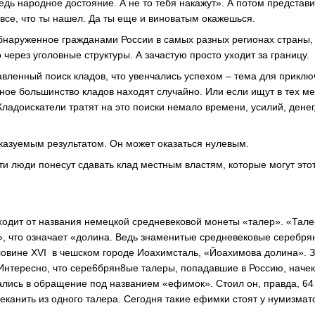
ведь народное достояние. А не то тебя накажут». А потом представ
 все, что ты нашел. Да ты еще и виноватым окажешься.
 обнаруженное гражданами России в самых разных регионах страны,
 через уголовные структуры. А зачастую просто уходит за границу.
вленный поиск кладов, что увенчались успехом – тема для приключ
ое большинство кладов находят случайно. Или если ищут в тех мес
Кладоискатели тратят на это поиски немало времени, усилий, денег
азуемым результатом. Он может оказаться нулевым.
эти люди понесут сдавать клад местным властям, которые могут это
одит от названия немецкой средневековой монеты «талер». «Тале
», что означает «долина. Ведь знаменитые средневековые серебр
ловине XVI в чешском городе Иоахимсталь, «Йоахимова долина». 
Интересно, что сере6брян8ые талеры, попадавшие в Россию, нач
кались в обращение под названием «ефимок». Стоил он, правда, 64 
еканить из одного талера. Сегодня такие ефимки стоят у нумизмат