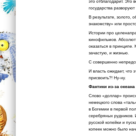
это отблагодарит. Это 
государства разворуют
В результате, золото,
знакомству» или просто
Истории про целенапра
кинофильмов. Абсолютн
оказаться в принципе. 
зачастую, и жизнью.
С совершенно непредск
И власть ожидает, что 
присвоить?! Ну-ну.
Фантики из-за океана
Слово «доллар» происх
немецкого слова «таль
в Богемии в первой по
серебряных рудников. 
русской копейки и пус
копеек можно было нач