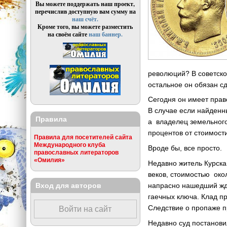
Вы можете поддержать наш проект,
перечислив доступную вам сумму на
наш счёт.
Кроме того, вы можете разместить
на своём сайте
наш баннер.
революций? В советско
остальное он обязан сд
Сегодня он имеет право
В случае если найденн
Правила
а владелец земельного
процентов от стоимости
Правила для посетителей сайта
Международного клуба
Вроде бы, все просто.
православных литераторов
«Омилия»
Недавно житель Курска
веков, стоимостью окол
Вход для авторов
напрасно нашедший жда
гаечных ключа. Клад пр
Следствие о пропаже 
Войти на сайт
Недавно суд постанови