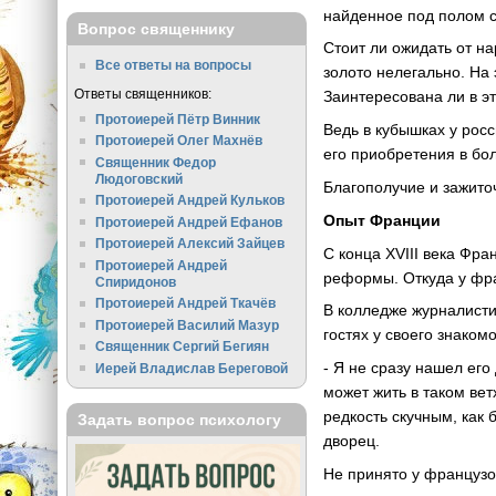
найденное под полом с
Вопрос священнику
Стоит ли ожидать от н
Все ответы на вопросы
золото нелегально. На 
Ответы священников:
Заинтересована ли в 
Протоиерей Пётр Винник
Ведь в кубышках у рос
Протоиерей Олег Махнёв
его приобретения в бо
Священник Федор
Людоговский
Благополучие и зажито
Протоиерей Андрей Кульков
Опыт Франции
Протоиерей Андрей Ефанов
Протоиерей Алексий Зайцев
С конца XVIII века Фр
Протоиерей Андрей
реформы. Откуда у фра
Спиридонов
Протоиерей Андрей Ткачёв
В колледже журналисти
Протоиерей Василий Мазур
гостях у своего знаком
Священник Сергий Бегиян
- Я не сразу нашел его
Иерей Владислав Береговой
может жить в таком ве
редкость скучным, как 
Задать вопрос психологу
дворец.
Не принято у французо