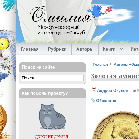
Перейти к основному содержанию
Омилия
Международный
литературный клуб
Главная
Рубрики
Авторы
Книги
Ин
Вы здесь
Главная
Авторы «Ом
Поиск на сайте
Золотая амнис
Андрей Окулов
, 16/
Как помочь проекту?
Общество
ДОРОГИЕ ДРУЗЬЯ!