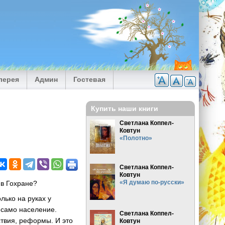
лерея
Админ
Гостевая
Купить наши книги
Светлана Коппел-
Ковтун
«Полотно»
Светлана Коппел-
Ковтун
«Я думаю по-русски»
 в Гохране?
лько на руках у
 само население.
Светлана Коппел-
твия, реформы. И это
Ковтун