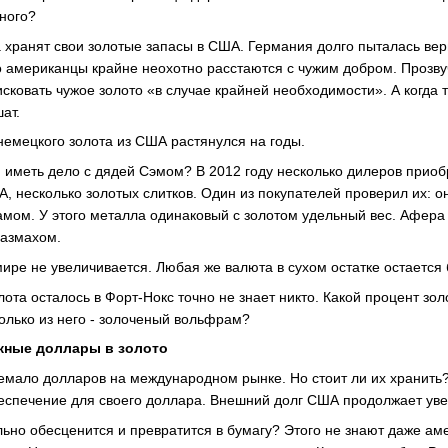
ного?
 хранят свои золотые запасы в США. Германия долго пыталась вер
Но американцы крайне неохотно расстаются с чужим добром. Прозву
исковать чужое золото «в случае крайней необходимости». А когда
ат.
емецкого золота из США растянулся на годы.
ли иметь дело с дядей Сэмом? В 2012 году несколько дилеров приоб
 несколько золотых слитков. Один из покупателей проверил их: о
ом. У этого металла одинаковый с золотом удельный вес. Афера
размахом.
мире не увеличивается. Любая же валюта в сухом остатке остается
ота осталось в Форт-Нокс точно не знает никто. Какой процент зол
колько из него - золоченый вольфрам?
жные доллары в золото
емало долларов на международном рынке. Но стоит ли их хранит
еспечение для своего доллара. Внешний долг США продолжает уве
льно обесценится и превратится в бумагу? Этого не знают даже ам