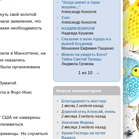
"Когда шипит в тиши
машина..."
Александр Конопля
нуть свой золотой
Снег
чали заявления, что
Александр Конопля
 такая необходимость
НАШИМ ВОИНАМ
Надежда Кушкова
Сказание о жене Адера и о
рыжей блуднице
Монахиня Евфимия Пащенко
рели в Манхэттене, на
Можно ли увидеть Бога?
Тайна Святой Троицы
ни оказались
Людмила Громова
 была организована
1 из 10
→
 бумагой.
Новые комментарии
ота в Форт-Нокс
Благодарность мастеру
1 месяц 1 неделя
назад
Дорогой отец Алексий, очень
2 месяца 3 недели
назад
ь? США не намерены
Значение Морока
личиваться.
2 месяца 3 недели
назад
ериканцы. Но случиться
Храни Господь на путях
Вашего