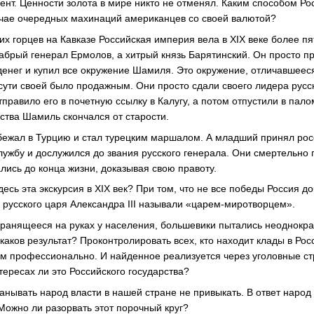
ент. Ценности золота в мире никто не отменял. Каким способом Ро
учае очередных махинаций американцев со своей валютой?
х горцев на Кавказе Российская империя вела в XIX веке более пя
брый генерал Ермолов, а хитрый князь Барятинский. Он просто пр
енег и купил все окружение Шамиля. Это окружение, отличавшеес
 сути своей было продажным. Они просто сдали своего лидера русс
равило его в почетную ссылку в Калугу, а потом отпустили в пало
ства Шамиль скончался от старости.
ежал в Турцию и стал турецким маршалом. А младший принял росс
лужбу и дослужился до звания русского генерала. Они смертельно 
лись до конца жизни, доказывая свою правоту.
десь эта экскурсия в XIX век? При том, что не все победы Россия 
 русского царя Александра III называли «царем-миротворцем».
хранящееся на руках у населения, большевики пытались неоднокра
каков результат? Проконтролировать всех, кто находит клады в Ро
м профессионально. И найденное реализуется через уголовные стр
нтересах ли это Российского государства?
анывать народ власти в нашей стране не привыкать. В ответ народ
Можно ли разорвать этот порочный круг?