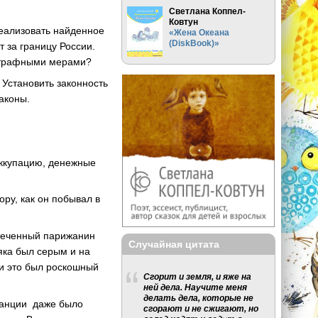
Светлана Коппел-
Ковтун
реализовать найденное
«Жена Океана
(DiskBook)»
т за границу России.
 штрафными мерами?
 Установить законность
аконы.
оккупацию, денежные
ру, как он побывал в
еспеченный парижанин
Случайная цитата
яка был серым и на
три это был роскошный
Сгорит и земля, и яже на
ней дела. Научите меня
делать дела, которые не
Франции даже было
сгорают и не сжигают, но