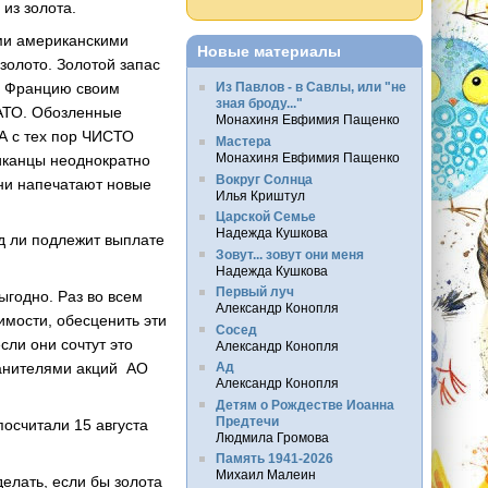
из золота.
ыми американскими
Новые материалы
золото. Золотой запас
ть Францию своим
Из Павлов - в Савлы, или "не
зная броду..."
НАТО. Обозленные
Монахиня Евфимия Пащенко
А с тех пор ЧИСТО
Мастера
Монахиня Евфимия Пащенко
риканцы неоднократно
Вокруг Солнца
они напечатают новые
Илья Криштул
Царской Семье
Надежда Кушкова
яд ли подлежит выплате
Зовут... зовут они меня
Надежда Кушкова
Первый луч
ыгодно. Раз во всем
Александр Конопля
имости, обесценить эти
Сосед
сли они сочтут это
Александр Конопля
Ад
ранителями акций АО
Александр Конопля
Детям о Рождестве Иоанна
Предтечи
посчитали 15 августа
Людмила Громова
Память 1941-2026
Михаил Малеин
делать, если бы золота