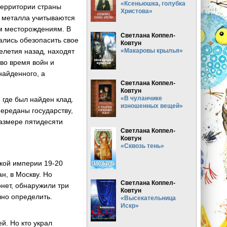
«Ксеньюшка, голубка
территории страны
Христова»
о металла учитываются
м месторождениям. В
Светлана Коппел-
ались обезопасить свое
Ковтун
елетия назад, находят
«Макаровы крылья»
 во время войн и
найденного, а
Светлана Коппел-
Ковтун
«В чуланчике
 где был найден клад.
изношенных вещей»
ереданы государству,
размере пятидесяти
Светлана Коппел-
Ковтун
«Сквозь тень»
ской империи 19-20
н, в Москву. Но
Светлана Коппел-
нет, обнаружили три
Ковтун
чно определить.
«Высекательница
Искр»
й. Но кто украл