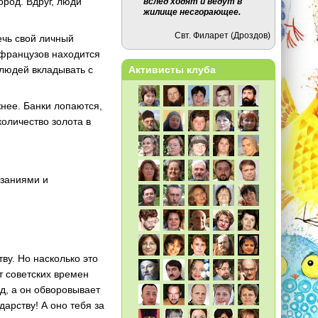
ород. Вдруг, люди
вслед ходят и ведут в
жилище несгорающее.
Свт. Филарет (Дроздов)
ечь свой личный
у французов находится
 людей вкладывать с
Активисты клуба
жнее. Банки лопаются,
количество золота в
азаниями и
ву. Но насколько это
т советских времен
од, а он обворовывает
дарству! А оно тебя за