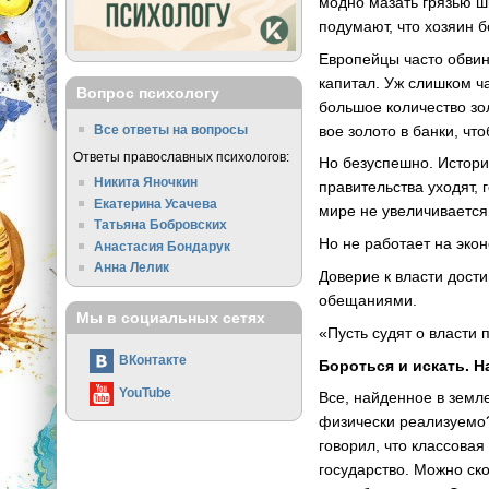
модно мазать грязью ш
подумают, что хозяин 
Европейцы часто обвин
капитал. Уж слишком ча
Вопрос психологу
большое количество зо
вое золото в банки, чт
Все ответы на вопросы
Ответы православных психологов:
Но безуспешно. Истори
Никита Яночкин
правительства уходят,
Екатерина Усачева
мире не увеличивается.
Татьяна Бобровских
Но не работает на эко
Анастасия Бондарук
Анна Лелик
Доверие к власти дост
обещаниями.
Мы в социальных сетях
«Пусть судят о власти 
ВКонтакте
Бороться и искать. Н
YouTube
Все, найденное в земл
физически реализуемо?
говорил, что классовая
государство. Можно ско