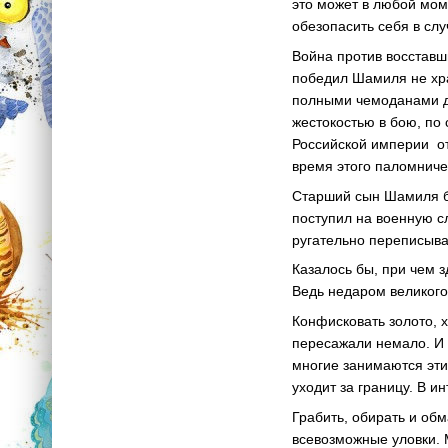
это может в любой мом
обезопасить себя в сл
Война против восставши
победил Шамиля не хра
полными чемоданами д
жестокостью в бою, по
Российской империи отп
время этого паломниче
Старший сын Шамиля б
поступил на военную с
ругательно переписыва
Казалось бы, при чем з
Ведь недаром великого
Конфисковать золото, 
пересажали немало. И 
многие занимаются эти
уходит за границу. В и
Грабить, обирать и обм
всевозможные уловки. 