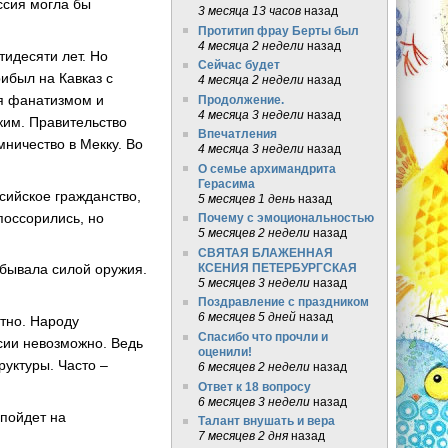
ссия могла бы
3 месяца 13 часов
назад
Протитип фрау Берты был
4 месяца 2 недели
назад
тидесяти лет. Но
Сейчас будет
ибыл на Кавказ с
4 месяца 2 недели
назад
я фанатизмом и
Продолжение.
4 месяца 3 недели
назад
ким. Правительство
Впечатления
мничество в Мекку. Во
4 месяца 3 недели
назад
О семье архимандрита
Герасима
ийское гражданство,
5 месяцев 1 день
назад
поссорились, но
Почему с эмоциональностью
5 месяцев 2 недели
назад
СВЯТАЯ БЛАЖЕННАЯ
КСЕНИЯ ПЕТЕРБУРГСКАЯ
добывала силой оружия.
5 месяцев 3 недели
назад
Поздравление с праздником
6 месяцев 5 дней
назад
тно. Народу
Спасибо что прочли и
ссии невозможно. Ведь
оценили!
уктуры. Часто –
6 месяцев 2 недели
назад
Ответ к 18 вопросу
6 месяцев 3 недели
назад
 пойдет на
Талант внушать и вера
7 месяцев 2 дня
назад