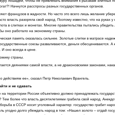
куру лошадей, чтобы не привлекать внимания к рысакам элитных п
богат?! Начнутся расспросы разных государственных органов.
яют французов в жадности. Но часто это всего лишь желание убер
сто власть разоряла свой народ. Поэтому известно, что на руках 
лота в слитках и монетах. Многие правительства пытались убедить
обы оно работало на экономику страны.
ческая память оказалась сильнее. Золотые слитки в матрасе наде
 государственные союзы разваливаются, деньги обесцениваются. А 
 И оно всегда в цене.
номику страны.
игается деяниями самой власти, а не драконовскими законами, нак
по действиям ее», сказал Петр Николаевич Врангель.
айти и не сдавать
е на территории России объективно должно принадлежать государст
 Тем более что власть десятилетиями грабила свой народ. Анекдо
 борьба в СССР носит уголовный характер: государство грабит нар
ль угодно долго убеждать народ в том: «Нашел золото – отдай госу