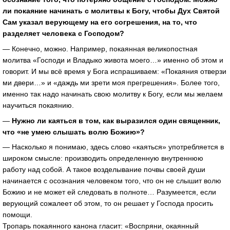
ли покаяние начинать с молитвы к Богу, чтобы Дух Святой
Сам указал верующему на его согрешения, на то, что
разделяет человека с Господом?
— Конечно, можно. Например, покаянная великопостная
молитва «Господи и Владыко живота моего…» именно об этом и
говорит. И мы всё время у Бога испрашиваем: «Покаяния отверзи
ми двери…» и «даждь ми зрети моя прегрешения». Более того,
именно так надо начинать свою молитву к Богу, если мы желаем
научиться покаянию.
—
Нужно ли каяться в том, как выразился один священник,
что «не умею слышать волю Божию»?
— Насколько я понимаю, здесь слово «каяться» употребляется в
широком смысле: производить определенную внутреннюю
работу над собой. А такое возделывание почвы своей души
начинается с осознания человеком того, что он не слышит волю
Божию и не может ей следовать в полноте… Разумеется, если
верующий сожалеет об этом, то он решает у Господа просить
помощи.
Тропарь покаянного канона гласит: «Воспряни, окаянный