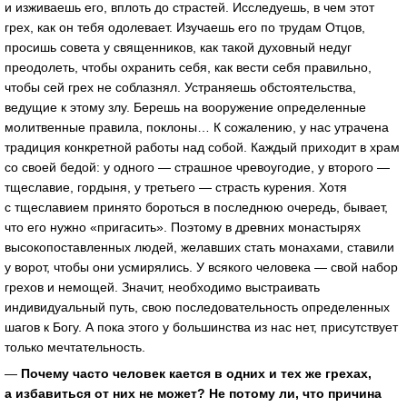
и изживаешь его, вплоть до страстей. Исследуешь, в чем этот
грех, как он тебя одолевает. Изучаешь его по трудам Отцов,
просишь совета у священников, как такой духовный недуг
преодолеть, чтобы охранить себя, как вести себя правильно,
чтобы сей грех не соблазнял. Устраняешь обстоятельства,
ведущие к этому злу. Берешь на вооружение определенные
молитвенные правила, поклоны… К сожалению, у нас утрачена
традиция конкретной работы над собой. Каждый приходит в храм
со своей бедой: у одного — страшное чревоугодие, у второго —
тщеславие, гордыня, у третьего — страсть курения. Хотя
с тщеславием принято бороться в последнюю очередь, бывает,
что его нужно «пригасить». Поэтому в древних монастырях
высокопоставленных людей, желавших стать монахами, ставили
у ворот, чтобы они усмирялись. У всякого человека — свой набор
грехов и немощей. Значит, необходимо выстраивать
индивидуальный путь, свою последовательность определенных
шагов к Богу. А пока этого у большинства из нас нет, присутствует
только мечтательность.
—
Почему часто человек кается в одних и тех же грехах,
а избавиться от них не может? Не потому ли, что причина