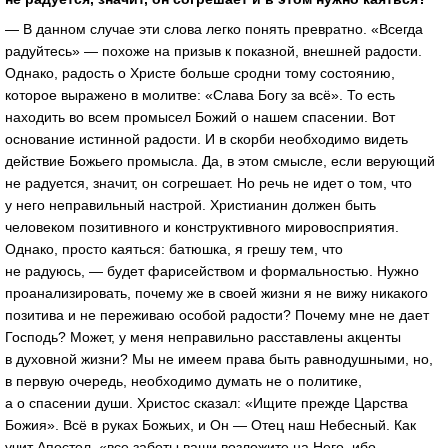
— В данном случае эти слова легко понять превратно. «Всегда
радуйтесь» — похоже на призыв к показной, внешней радости.
Однако, радость о Христе больше сродни тому состоянию,
которое выражено в молитве: «Слава Богу за всё». То есть
находить во всем промысел Божий о нашем спасении. Вот
основание истинной радости. И в скорби необходимо видеть
действие Божьего промысла. Да, в этом смысле, если верующий
не радуется, значит, он согрешает. Но речь не идет о том, что
у него неправильный настрой. Христианин должен быть
человеком позитивного и конструктивного мировосприятия.
Однако, просто каяться: батюшка, я грешу тем, что
не радуюсь, — будет фарисейством и формальностью. Нужно
проанализировать, почему же в своей жизни я не вижу никакого
позитива и не переживаю особой радости? Почему мне не дает
Господь? Может, у меня неправильно расставлены акценты
в духовной жизни? Мы не имеем права быть равнодушными, но,
в первую очередь, необходимо думать не о политике,
а о спасении души. Христос сказал: «Ищите прежде Царства
Божия». Всё в руках Божьих, и Он — Отец наш Небесный. Как
учит Апостол, «все заботы ваши возложите на Него, ибо