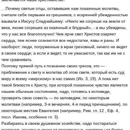
…Почему святые отцы, оставившие нам покаянные молитвы,
считали себя первыми из грешников, с искренней убежденностью
взывали к Иисусу Сладчайшему: «Никто же согреши на земли от
века, якоже согреших аз окаянный и блудный», - а мы убеждены,
что у нас все благополучно! Чем ярче свет Христов озаряет
сердца, тем яснее сознаются все недостатки, язвы и раны. И
наоборот: люди, погруженные в мрак греховный, ничего не видят
в своем сердце; а если и видят, то не ужасаются, так как им не с
чем сравнивать.
Поэтому прямой путь к познанию своих грехов, это —
приближение к свету и молитва об этом свете, который есть суд
миру и всему «мирскому» в нас самих (Ио. 3, 19). А пока нет
такой близости к Христу, при которой покаянное чувство является
нашим обычным состоянием, надо, готовясь к исповеди,
проверять свою совесть — по заповедям, по некоторым
молитвам (например, 3-я вечерняя, 4-я перед причащением), по
некоторым местам Евангелия (например, Рим. гл. 12 , Еф. 4,
посл. Иакова, особенно гл. 3).
Разбираясь в своем душевном хозяйстве, надо постараться
различать основные грехи от производных, симптомы от более