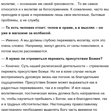
молитве, – осознание им своей греховности... То же самое
относится и к молитве за богослужением. К сожалению, часто мы
приходим в храм и переживаем лишь свои мелочные, бытовые
проблемы, а не службу.
—
То есть человек стоит: телом в храме, а в мыслях – он
уже в магазине за колбасой.
— Именно. А мы должны глубоко переживать молитву, хотя это
очень сложно. Например, минут десять от силы помолимся, а
потом мысли рассеиваются.
—
А нужно ли стремиться пережить присутствие Божие?
— Конечно. Суть нашей религиозной деятельности – стремление
пережить присутствие Божье. Но ни в коем случае нельзя
воспринимать духовную жизнь как погоню за благодатными
ощущениями. Присутствие Божие может выражаться как в
радостных переживаниях, так и в скорбях. И вся наша
молитвенная, постническая жизнь должна быть направлена на
то, чтобы научиться пребывать с Богом, как в благоденствии, так
и в трудных обстоятельствах. Настоящему православному
христианину необходимо выделять Богу часть времени по