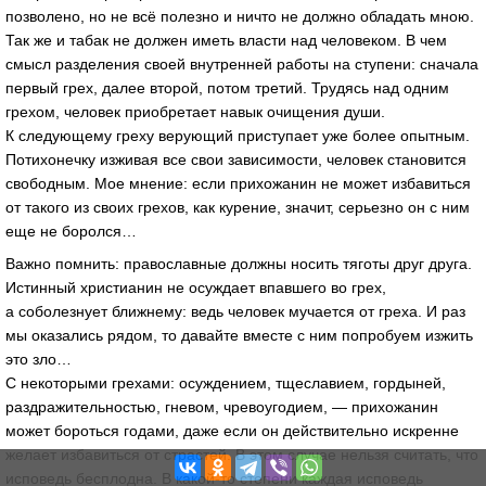
позволено, но не всё полезно и ничто не должно обладать мною.
Так же и табак не должен иметь власти над человеком. В чем
смысл разделения своей внутренней работы на ступени: сначала
первый грех, далее второй, потом третий. Трудясь над одним
грехом, человек приобретает навык очищения души.
К следующему греху верующий приступает уже более опытным.
Потихонечку изживая все свои зависимости, человек становится
свободным. Мое мнение: если прихожанин не может избавиться
от такого из своих грехов, как курение, значит, серьезно он с ним
еще не боролся…
Важно помнить: православные должны носить тяготы друг друга.
Истинный христианин не осуждает впавшего во грех,
а соболезнует ближнему: ведь человек мучается от греха. И раз
мы оказались рядом, то давайте вместе с ним попробуем изжить
это зло…
С некоторыми грехами: осуждением, тщеславием, гордыней,
раздражительностью, гневом, чревоугодием, — прихожанин
может бороться годами, даже если он действительно искренне
желает избавиться от страстей. В этом случае нельзя считать, что
исповедь бесплодна. В какой-то степени каждая исповедь