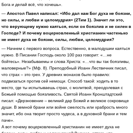
Бога и делай всё, что хочешь».
—
Апостол Павел написал: «Ибо дал нам Бог духа не боязни,
но силы, и любви и целомудрия» (2Тим 1). Значит ли это,
что верующему нужно каяться, если он боязлив и не силен в
Господе? И почему воцерковленный христианин частенько
не имеет духа не боязни, силы, любви, целомудрия?
— Начнем с первого вопроса. Естественно, в малодушии каяться
нужно. В Писании Господь около 100 раз говорит: «…не
бойтесь». Незабываемы и слова Христа: «…что вы так боязливы,
маловерные?» (Мф. 8). Преподобный Иоанн Лествичник писал,
что страх – это грех. У древних монахов было правило:
подвизаться против сей немощи. Способ такой: ходить в то
место, где ты испытываешь страх, с молитвой, преодолевая с
Божьей помощью боязливость. Святой Иоанн Кронштадтский
писал: «Дерзновение – великий дар Божий и великое сокровище
души. В земной брани или войне смелость или храбрость много
значит, ибо она творит просто чудеса, а в духовной брани и тем
паче».
А вот почему воцерковленный христианин не имеет духа не