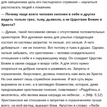
для священника цель его пастырского служения – научиться
располагать людей к покаянию.
—
Почему чаще всего человек склонен в себе и других
видеть только грех, тьму, дьявола, а не Царствие Божие и
Христа?
— Думаю, такой пессимизм связан с отсутствием положительных
ориентиров. Вся духовная жизнь для унылых страдальцев
состоит из системы запретов: то нельзя, это нельзя. А чего
добиваться – им не понятно. Вот потому и тьма в душах. Однако,
нельзя забывать, что христианин – человек созидательного
отношения к себе и к окружающему миру. Он созидает Царство
Божие в своем сердце и вокруг себя. А для этого нужно
опираться на добрые начала и развивать их. Запреты и
ограничения, безусловно, должны помогать нам жить во Христе.
Но они имеют лишь служебное значение. И вся суть веры
выражена не в них, а в заповедях блаженства, которые, даже
предсказывая христианам гонения, повелевают: «Радуйтесь и
веселитесь, ибо велика ваша награда на небесах…» (Мф. 5;12).
Христианское же отношение к запретам и ограничениям лучше
всего, на мой взгляд, выразил блаж. Августин в словах: «Люби