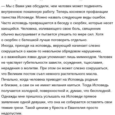
— Мы с Вами уже обсудили, чем человек может подменять
внутреннюю покаянную работу. Теперь коснемся профанации
таинства Исповеди. Можно назвать следующие виды ошибок.
Часто исповедь превращается в беседу о скорбях, которые несет
кающийся. Человека, изливающего свою боль, священник
обычно выслушивает и пытается утешить по мере сил. Хотя
о скорбях с батюшкой лучше поговорить отдельно.
Иногда, приходя на исповедь, верующий начинает слезно
сокрушаться о каком-то невольном обрядовом нарушении,
а о важнейших язвах души упоминает лишь мимиходом. Человек
не чувствует губительности зависти, осуждения, тщеславия,
нерадения о молитве. При этом он может слезно сокрушаться,
что Великим постом съел немного растительного масла.
Печально, когда человека приводят на Исповедь родные
и близкие, а сам он не имеет желания каяться. Тогда Исповедь
получается холодной, поверхностной и, думаю, что бесплодной.
Однажды мне пришлось услышать на Исповеди прямое
заявление одной девушки, что она не собирается оставлять свои
тяжкие грехи. Такой цинизм у Креста и Евангелия просто
недопустим.