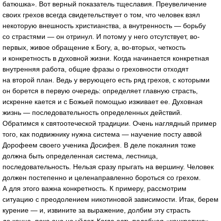
батюшка». Вот верный показатель тщеславия. Преувеличение
своих грехов всегда свидетельствует о том, что человек взял
некоторую внешность христианства, а внутренность — борьбу
со страстями — он отринул. И потому у него отсутствует, во-
первых, живое обращение к Богу, а, во-вторых, четкость
и конкретность в духовной жизни. Когда начинается конкретная
внутренняя работа, общие фразы о греховности отходят
на второй план. Ведь у верующего есть ряд грехов, с которыми
он борется в первую очередь: определяет главную страсть,
искренне кается и с Божьей помощью изживает ее. Духовная
жизнь — последовательность определенных действий.
Обратимся к святоотеческой традиции. Очень наглядный пример
того, как подвижнику нужна система — научение посту аввой
Дорофеем своего ученика Досифея. В деле покаяния тоже
должна быть определенная система, лестница,
последовательность. Нельзя сразу прыгать на вершину. Человек
должен постепенно и целенаправленно бороться со грехом.
А для этого важна конкретность. К примеру, рассмотрим
ситуацию с преодолением никотиновой зависимости. Итак, берем
курение — и, извините за выражение, долбим эту страсть
до конца, пока она не уйдет. Когда есть подобная «конкретика»,