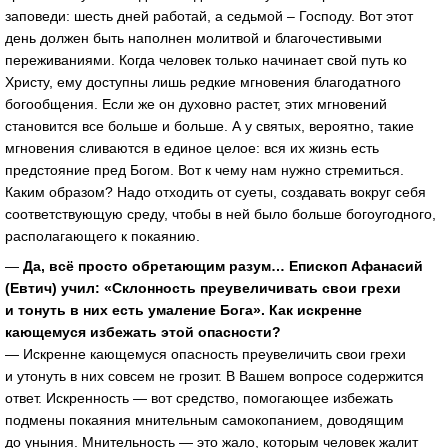
заповеди: шесть дней работай, а седьмой – Господу. Вот этот
день должен быть наполнен молитвой и благочестивыми
переживаниями. Когда человек только начинает свой путь ко
Христу, ему доступны лишь редкие мгновения благодатного
богообщения. Если же он духовно растет, этих мгновений
становится все больше и больше. А у святых, вероятно, такие
мгновения сливаются в единое целое: вся их жизнь есть
предстояние пред Богом. Вот к чему нам нужно стремиться.
Каким образом? Надо отходить от суеты, создавать вокруг себя
соответствующую среду, чтобы в ней было больше богоугодного,
располагающего к покаянию.
—
Да, всё просто обретающим разум… Епископ Афанасий
(Евтич) учил: «Склонность преувеличивать свои грехи
и тонуть в них есть умаление Бога». Как искренне
кающемуся избежать этой опасности?
— Искренне кающемуся опасность преувеличить свои грехи
и утонуть в них совсем не грозит. В Вашем вопросе содержится
ответ. Искренность — вот средство, помогающее избежать
подмены покаяния мнительным самокопанием, доводящим
до уныния. Мнительность — это жало, которым человек жалит