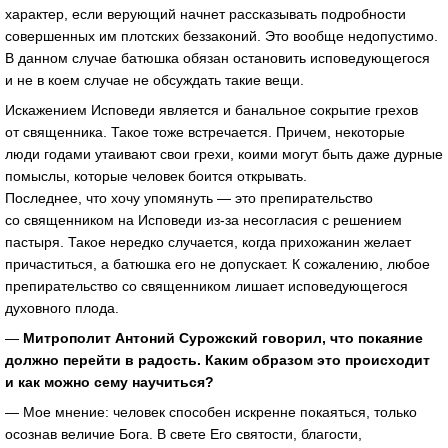
характер, если верующий начнет рассказывать подробности
совершенных им плотских беззаконий. Это вообще недопустимо.
В данном случае батюшка обязан остановить исповедующегося
и не в коем случае не обсуждать такие вещи.
Искажением Исповеди является и банальное сокрытие грехов
от священника. Такое тоже встречается. Причем, некоторые
люди годами утаивают свои грехи, коими могут быть даже дурные
помыслы, которые человек боится открывать.
Последнее, что хочу упомянуть — это препирательство
со священником на Исповеди из-за несогласия с решением
пастыря. Такое нередко случается, когда прихожанин желает
причаститься, а батюшка его не допускает. К сожалению, любое
препирательство со священником лишает исповедующегося
духовного плода.
—
Митрополит Антоний Сурожский говорил, что покаяние
должно перейти в радость. Каким образом это происходит
и как можно сему научиться?
— Мое мнение: человек способен искренне покаяться, только
осознав величие Бога. В свете Его святости, благости,