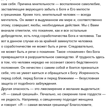
сам себя. Причина мнительности — воспаленное самолюбие,
заставляющее верующего забыть о Боге и Его милости
к грешникам. Кроме того, мнительный человек — всегда
мечтатель. Он живет в выдуманном им мире и, соответственно
этому, совершает, якобы, необходимые действия. Мы с Вами
вначале отметили, что покаяние, как и все остальные
добродетели, есть плод соработничества Бога и человека. Так
вот в данном случае из-за крайней замкнутости человека
о соработничестве не может быть и речи. Следовательно,
не может быть и речи о покаянии. Такое «покаяние» без Бога
превращается в разрушительное самоедство. И трудность здесь
в том, что человек нередко не осознает своего бедственного
положения. Он нечестен с самим собой и боится признаться
себе, что не умеет каяться и обращаться к Богу. Искренность
перед собой, перед Богом и перед ближними — безусловная
защита от подобного заблуждения.
Другая опасность — это лжесмирение и желание выделиться:
«Я — самый грешный». Печально, но смирение паче гордости —
не редкость. Например, к священнику подходит женщина
и говорит: «Я — самая великая грешница! Благословите,