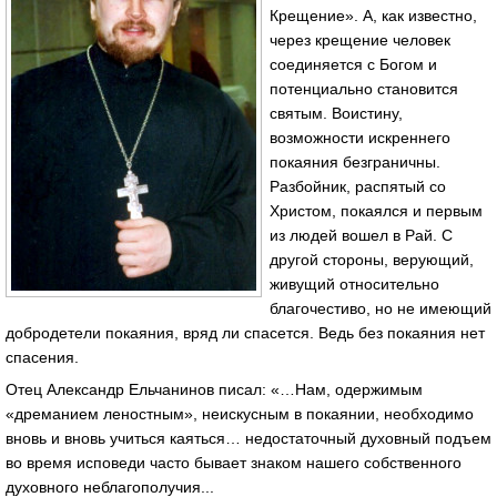
Крещение». А, как известно,
через крещение человек
соединяется с Богом и
потенциально становится
святым. Воистину,
возможности искреннего
покаяния безграничны.
Разбойник, распятый со
Христом, покаялся и первым
из людей вошел в Рай. С
другой стороны, верующий,
живущий относительно
благочестиво, но не имеющий
добродетели покаяния, вряд ли спасется. Ведь без покаяния нет
спасения.
Отец Александр Ельчанинов писал: «…Нам, одержимым
«дреманием леностным», неискусным в покаянии, необходимо
вновь и вновь учиться каяться… недостаточный духовный подъем
во время исповеди часто бывает знаком нашего собственного
духовного неблагополучия...