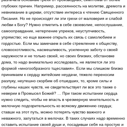
глубоких причин. Например, рассеянность на молитве, дремота и
невнимание в церкви, отсутствие интереса к чтению Священного
Писания. Но не происходят ли эти грехи от маловерия и слабой
любви к Богу? Нужно отметить в себе своеволие, непослушание,
самооправдание, нетерпение упреков, неуступчивость,
упрямство; но еще важнее открыть их связь с самолюбием и
гордостью. Если мы замечаем в себе стремление к обществу,
словоохотливость, насмешливость, усиленную заботу о своей
наружности и не только своей, но своих близких, обстановке
дома, то надо внимательно исследовать, не является ли это
формой «многообразного тщеславия». Если мы слишком близко
принимаем к сердцу житейские неудачи, тяжело переносим
разлуку, неутешно скорбим об отшедших, то, кроме силы и
глубины наших чувств, не свидетельствует ли все это также о
неверии в Промысел Божий? … При таком испытании сердца
нужно следить, чтобы не впасть в чрезмерную мнительность и
мелочную подозрительность ко всякому движению сердца;
ставши на этот путь, можно потерять чувство важного и
неважного, запутаться в мелочах. В таких случаях надо временно
оставить испытание своей души и, посадивши себя на простую и