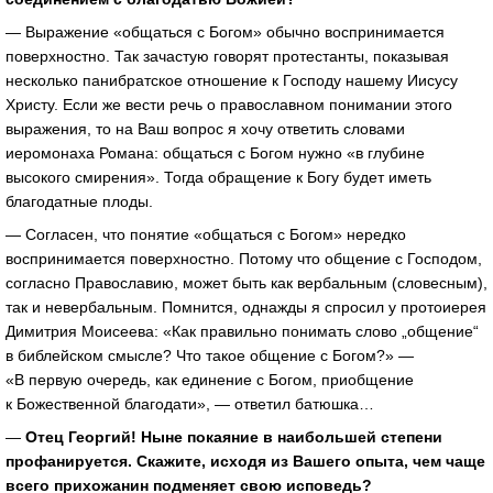
— Выражение «общаться с Богом» обычно воспринимается
поверхностно. Так зачастую говорят протестанты, показывая
несколько панибратское отношение к Господу нашему Иисусу
Христу. Если же вести речь о православном понимании этого
выражения, то на Ваш вопрос я хочу ответить словами
иеромонаха Романа: общаться с Богом нужно «в глубине
высокого смирения». Тогда обращение к Богу будет иметь
благодатные плоды.
— Согласен, что понятие «общаться с Богом» нередко
воспринимается поверхностно. Потому что общение с Господом,
согласно Православию, может быть как вербальным (словесным),
так и невербальным. Помнится, однажды я спросил у протоиерея
Димитрия Моисеева: «Как правильно понимать слово „общение“
в библейском смысле? Что такое общение с Богом?» —
«В первую очередь, как единение с Богом, приобщение
к Божественной благодати», — ответил батюшка…
—
Отец Георгий! Ныне покаяние в наибольшей степени
профанируется. Скажите, исходя из Вашего опыта, чем чаще
всего прихожанин подменяет свою исповедь?