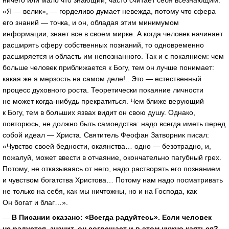
«Я — велик», — горделиво думает невежда, потому что сфера
его знаний — точка, и он, обладая этим минимумом
информации, знает все в своем мирке. А когда человек начинает
расширять сферу собственных познаний, то одновременно
расширяется и область им непознанного. Так и с покаянием: чем
больше человек приближается к Богу, тем он лучше понимает:
какая же я мерзость на самом деле!.. Это — естественный
процесс духовного роста. Теоретически покаяние личности
не может когда-нибудь прекратиться. Чем ближе верующий
к Богу, тем в больших язвах видит он свою душу. Однако,
повторюсь, не должно быть самоедства: надо всегда иметь перед
собой идеал — Христа. Святитель Феофан Затворник писал:
«Чувство своей бедности, окаянства… одно — безотрадно, и,
пожалуй, может ввести в отчаяние, окончательно пагубный грех.
Потому, не отказываясь от него, надо растворять его познанием
и чувством богатства Христова… Потому нам надо посматривать
не только на себя, как мы ничтожны, но и на Господа, как
Он богат и благ…».
—
В Писании сказано: «Всегда радуйтесь». Если человек
не радуется, значит, он согрешает и в этом нужно каяться?