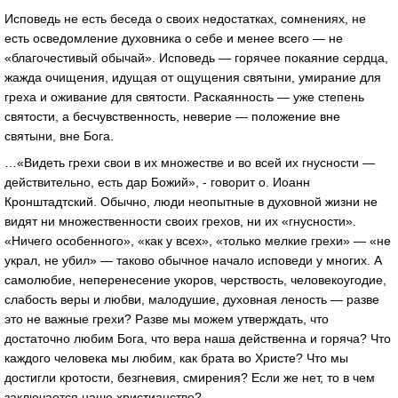
Исповедь не есть беседа о своих недостатках, сомнениях, не
есть осведомление духовника о себе и менее всего — не
«благочестивый обычай». Исповедь — горячее покаяние сердца,
жажда очищения, идущая от ощущения святыни, умирание для
греха и оживание для святости. Раскаянность — уже степень
святости, а бесчувственность, неверие — положение вне
святыни, вне Бога.
…«Видеть грехи свои в их множестве и во всей их гнусности —
действительно, есть дар Божий», - говорит о. Иоанн
Кронштадтский. Обычно, люди неопытные в духовной жизни не
видят ни множественности своих грехов, ни их «гнусности».
«Ничего особенного», «как у всех», «только мелкие грехи» — «не
украл, не убил» — таково обычное начало исповеди у многих. А
самолюбие, неперенесение укоров, черствость, человекоугодие,
слабость веры и любви, малодушие, духовная леность — разве
это не важные грехи? Разве мы можем утверждать, что
достаточно любим Бога, что вера наша действенна и горяча? Что
каждого человека мы любим, как брата во Христе? Что мы
достигли кротости, безгневия, смирения? Если же нет, то в чем
заключается наше христианство?