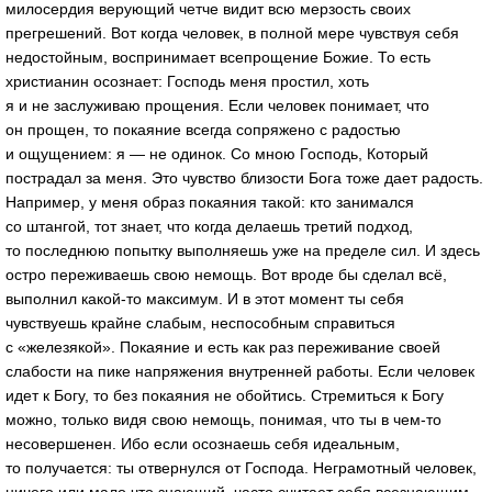
милосердия верующий четче видит всю мерзость своих
прегрешений. Вот когда человек, в полной мере чувствуя себя
недостойным, воспринимает всепрощение Божие. То есть
христианин осознает: Господь меня простил, хоть
я и не заслуживаю прощения. Если человек понимает, что
он прощен, то покаяние всегда сопряжено с радостью
и ощущением: я — не одинок. Со мною Господь, Который
пострадал за меня. Это чувство близости Бога тоже дает радость.
Например, у меня образ покаяния такой: кто занимался
со штангой, тот знает, что когда делаешь третий подход,
то последнюю попытку выполняешь уже на пределе сил. И здесь
остро переживаешь свою немощь. Вот вроде бы сделал всё,
выполнил какой-то максимум. И в этот момент ты себя
чувствуешь крайне слабым, неспособным справиться
с «железякой». Покаяние и есть как раз переживание своей
слабости на пике напряжения внутренней работы. Если человек
идет к Богу, то без покаяния не обойтись. Стремиться к Богу
можно, только видя свою немощь, понимая, что ты в чем-то
несовершенен. Ибо если осознаешь себя идеальным,
то получается: ты отвернулся от Господа. Неграмотный человек,
ничего или мало что знающий, часто считает себя всезнающим.