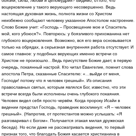
боязни, силы, любви и целомудрия? Видимо, оттого, что
воцерковление у такого верующего несовершенно. Ведь
настоящая духовная жизнь, полнота жизни со Христом
неизбежно сообщают человеку указанное Апостолом настроение.
Слово Божие учит: «Господь – Просвещение мое и Спаситель
мой, кого убоюся?». Повторюсь: у боязливого прихожанина нет
глубокого воцерковления. Возможно, вся его вера основывается
только на обрядах, а серьезная внутренняя работа отсутствует. И
самое главное: у подобных верующих именно встречи со
Христом не произошло…Ведь присутствие Божие дает, в первую
очередь, покаянный настрой. Кто читал Евангелие, помнит слова
апостола Петра, сказанные Спасителю: «…выйди от меня,
Господи! потому что я человек грешный». Из описания
православных святых, которым являлся Бог, известно, что эти
встречи всегда были исполнены очень глубокого покаяния.
Человек видел себя просто червём. Когда пророку Исайи в
видении предстал Господь, праведник воскликнул: «Я – человек
грешный». (Напротив, от протестантов можно услышать: «Я
разговаривал с Богом». Получается этакая милая дружеская
беседа). Но если даже не рассматривать видения, то первый
признак того, что благодать Божия касается христианина в