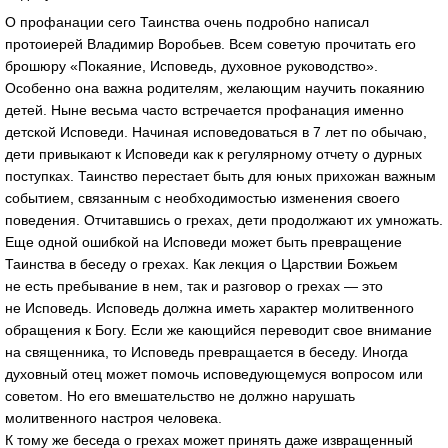
О профанации сего Таинства очень подробно написал
протоиерей Владимир Воробьев. Всем советую прочитать его
брошюру «Покаяние, Исповедь, духовное руководство».
Особенно она важна родителям, желающим научить покаянию
детей. Ныне весьма часто встречается профанация именно
детской Исповеди. Начиная исповедоваться в 7 лет по обычаю,
дети привыкают к Исповеди как к регулярному отчету о дурных
поступках. Таинство перестает быть для юных прихожан важным
событием, связанным с необходимостью изменения своего
поведения. Отчитавшись о грехах, дети продолжают их умножать.
Еще одной ошибкой на Исповеди может быть превращение
Таинства в беседу о грехах. Как лекция о Царствии Божьем
не есть пребывание в нем, так и разговор о грехах — это
не Исповедь. Исповедь должна иметь характер молитвенного
обращения к Богу. Если же кающийся переводит свое внимание
на священника, то Исповедь превращается в беседу. Иногда
духовный отец может помочь исповедующемуся вопросом или
советом. Но его вмешательство не должно нарушать
молитвенного настроя человека.
К тому же беседа о грехах может принять даже извращенный