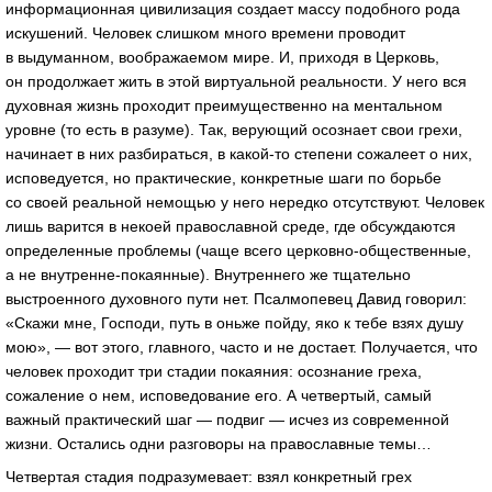
информационная цивилизация создает массу подобного рода
искушений. Человек слишком много времени проводит
в выдуманном, воображаемом мире. И, приходя в Церковь,
он продолжает жить в этой виртуальной реальности. У него вся
духовная жизнь проходит преимущественно на ментальном
уровне (то есть в разуме). Так, верующий осознает свои грехи,
начинает в них разбираться, в какой-то степени сожалеет о них,
исповедуется, но практические, конкретные шаги по борьбе
со своей реальной немощью у него нередко отсутствуют. Человек
лишь варится в некоей православной среде, где обсуждаются
определенные проблемы (чаще всего церковно-общественные,
а не внутренне-покаянные). Внутреннего же тщательно
выстроенного духовного пути нет. Псалмопевец Давид говорил:
«Скажи мне, Господи, путь в оньже пойду, яко к тебе взях душу
мою», — вот этого, главного, часто и не достает. Получается, что
человек проходит три стадии покаяния: осознание греха,
сожаление о нем, исповедование его. А четвертый, самый
важный практический шаг — подвиг — исчез из современной
жизни. Остались одни разговоры на православные темы…
Четвертая стадия подразумевает: взял конкретный грех