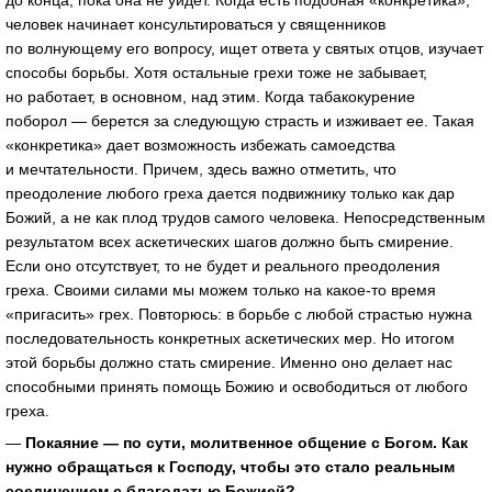
человек начинает консультироваться у священников
по волнующему его вопросу, ищет ответа у святых отцов, изучает
способы борьбы. Хотя остальные грехи тоже не забывает,
но работает, в основном, над этим. Когда табакокурение
поборол — берется за следующую страсть и изживает ее. Такая
«конкретика» дает возможность избежать самоедства
и мечтательности. Причем, здесь важно отметить, что
преодоление любого греха дается подвижнику только как дар
Божий, а не как плод трудов самого человека. Непосредственным
результатом всех аскетических шагов должно быть смирение.
Если оно отсутствует, то не будет и реального преодоления
греха. Своими силами мы можем только на какое-то время
«пригасить» грех. Повторюсь: в борьбе с любой страстью нужна
последовательность конкретных аскетических мер. Но итогом
этой борьбы должно стать смирение. Именно оно делает нас
способными принять помощь Божию и освободиться от любого
греха.
—
Покаяние — по сути, молитвенное общение с Богом. Как
нужно обращаться к Господу, чтобы это стало реальным
соединением с благодатью Божией?