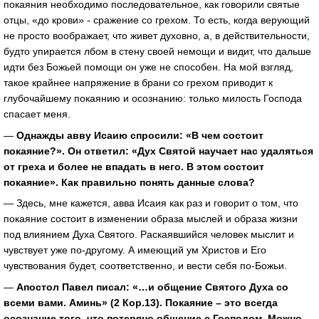
покаяния необходимо последовательное, как говорили святые
отцы, «до крови» - сражение со грехом. То есть, когда верующий
не просто воображает, что живет духовно, а, в действительности,
будто упирается лбом в стену своей немощи и видит, что дальше
идти без Божьей помощи он уже не способен. На мой взгляд,
такое крайнее напряжение в брани со грехом приводит к
глубочайшему покаянию и осознанию: только милость Господа
спасает меня.
—
Однажды авву Исаию спросили: «В чем состоит
покаяние?». Он ответил: «Дух Святой научает нас удаляться
от греха и более не впадать в него. В этом состоит
покаяние». Как правильно понять данные слова?
— Здесь, мне кажется, авва Исаия как раз и говорит о том, что
покаяние состоит в изменении образа мыслей и образа жизни
под влиянием Духа Святого. Раскаявшийся человек мыслит и
чувствует уже по-другому. А имеющий ум Христов и Его
чувствования будет, соответственно, и вести себя по-Божьи.
—
Апостол Павел писал: «…и общение Святого Духа со
всеми вами. Аминь» (2 Кор.13). Покаяние – это всегда
осознание того, что потеряно общение с Господом. Можно