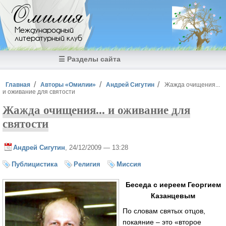
Перейти к основному содержанию
Омилия
Международный
литературный клуб
☰ Разделы сайта
Вы здесь
Главная
Авторы «Омилии»
Андрей Сигутин
Жажда очищения...
и оживание для святости
Жажда очищения... и оживание для
святости
Андрей Сигутин
, 24/12/2009 — 13:28
Публицистика
Религия
Миссия
Беседа с иереем Георгием
Казанцевым
По словам святых отцов,
покаяние – это «второе