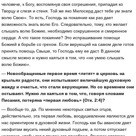
человече, к Богу, воспомянув своя согрешения, припадая ко
Творцу и слезя и стеня. Той же яко Милосерд даст тебе ум знати
волю Свою». То есть, Господь за покаяние как раз дает
возможность знать волю Его. Следовательно, тому, кто желает
слышать волю Божию, необходимо сокрушенное и смиренное
сердце. А что такое покаяние? Это испрашивание помощи
Божией в борьбе со грехом. Если верующий на самом деле готов
принять помощь Свыше, то Господь ему ее даст. В данном
смысле можно и нужно каяться в том, что «не умею слышать
волю Божию».
—
Новообращенные первое время «летят» в церковь на
крыльях радости, они испытывают величайшую духовную
жажду и счастье, что стали верующими. Но со временем они
остывают. Нужно ли каяться в том, что, говоря словами
Писания, потеряна «первая любовь» (Отк. 2:4)?
— Вообще-то, да. По мнению некоторых святых отцов,
действительно, эта первая любовь, воодушевление являются для
нас ориентиром в духовной жизни. Господь как бы авансом дает
неофитам вкусить некий духовный подъем, а потом отпускает