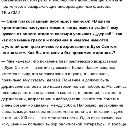
организовать свою работу, упорядочить домашние дела и взять
под контроль раздражающие информационные факторы:
ТВ и СМИ.
—
Один православный публицист написал: «В жизни
христианина наступает момент, когда вместо „кайся“ ему
нужнее от своего старого пастыря услышать „дерзай“, так
как осознание грехов и покаяние в нем уже имеются,
а усилий для практического возрастания в Духе Святом
не хватает». Как Вы это могли бы прокомментировать?
— Мне кажется, что покаяние без практического возрастания
в Духе Святом — занятие тупиковое. Если в Вашем вопросе
имеется в виду, что человек зашел в тупик, то, наверное,
правильно ему сказать: дерзай. Покаяние и должно быть
дерзновенным. Без этого наши грехи нельзя побороть. Мы сейчас
говорим достаточно условно о молитве, о покаянии, о каком-то
дерзновении, возрастании в добродетели. Но все эти понятия
очень органично связаны между собой. Например, дерзновение
в реальных делах веры невозможно отделить от покаяния. Дело
в том, что XXI век — век мечтательности. Одно из современных
искушений — большой выбор религиозной литературы. И вообще