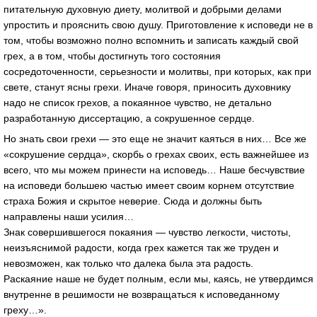
питательную духовную диету, молитвой и добрыми делами
упростить и прояснить свою душу. Приготовление к исповеди не в
том, чтобы возможно полно вспомнить и записать каждый свой
грех, а в том, чтобы достигнуть того состояния
сосредоточенности, серьезности и молитвы, при которых, как при
свете, станут ясны грехи. Иначе говоря, приносить духовнику
надо не список грехов, а покаянное чувство, не детально
разработанную диссертацию, а сокрушенное сердце.
Но знать свои грехи — это еще не значит каяться в них… Все же
«сокрушение сердца», скорбь о грехах своих, есть важнейшее из
всего, что мы можем принести на исповедь… Наше бесчувствие
на исповеди большею частью имеет своим корнем отсутствие
страха Божия и скрытое неверие. Сюда и должны быть
направлены наши усилия…
Знак совершившегося покаяния — чувство легкости, чистоты,
неизъяснимой радости, когда грех кажется так же труден и
невозможен, как только что далека была эта радость.
Раскаяние наше не будет полным, если мы, каясь, не утвердимся
внутренне в решимости не возвращаться к исповеданному
греху…».