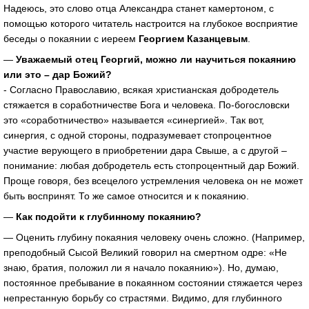
Надеюсь, это слово отца Александра станет камертоном, с
помощью которого читатель настроится на глубокое восприятие
беседы о покаянии с иереем
Георгием Казанцевым
.
—
Уважаемый отец Георгий, можно ли научиться покаянию
или это – дар Божий?
- Согласно Православию, всякая христианская добродетель
стяжается в соработничестве Бога и человека. По-богословски
это «соработничество» называется «синергией». Так вот,
синергия, с одной стороны, подразумевает стопроцентное
участие верующего в приобретении дара Свыше, а с другой –
понимание: любая добродетель есть стопроцентный дар Божий.
Проще говоря, без всецелого устремления человека он не может
быть воспринят. То же самое относится и к покаянию.
—
Как подойти к глубинному покаянию?
— Оценить глубину покаяния человеку очень сложно. (Например,
преподобный Сысой Великий говорил на смертном одре: «Не
знаю, братия, положил ли я начало покаянию»). Но, думаю,
постоянное пребывание в покаянном состоянии стяжается через
непрестанную борьбу со страстями. Видимо, для глубинного