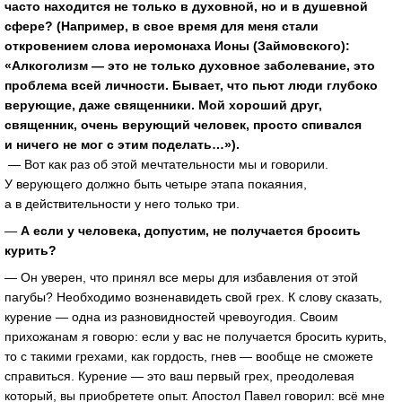
часто находится не только в духовной, но и в душевной
сфере? (Например, в свое время для меня стали
откровением слова иеромонаха Ионы (Займовского):
«Алкоголизм — это не только духовное заболевание, это
проблема всей личности. Бывает, что пьют люди глубоко
верующие, даже священники. Мой хороший друг,
священник, очень верующий человек, просто спивался
и ничего не мог с этим поделать…»).
— Вот как раз об этой мечтательности мы и говорили.
У верующего должно быть четыре этапа покаяния,
а в действительности у него только три.
—
А если у человека, допустим, не получается бросить
курить?
— Он уверен, что принял все меры для избавления от этой
пагубы? Необходимо возненавидеть свой грех. К слову сказать,
курение — одна из разновидностей чревоугодия. Своим
прихожанам я говорю: если у вас не получается бросить курить,
то с такими грехами, как гордость, гнев — вообще не сможете
справиться. Курение — это ваш первый грех, преодолевая
который, вы приобретете опыт. Апостол Павел говорил: всё мне