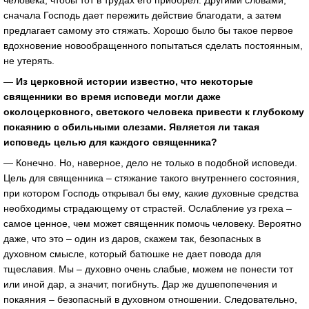
человека, чтобы тот в трудах его приобрел. Другими словами,
сначала Господь дает пережить действие благодати, а затем
предлагает самому это стяжать. Хорошо было бы такое первое
вдохновение новообращенного попытаться сделать постоянным,
не утерять.
—
Из церковной истории известно, что некоторые
священники во время исповеди могли даже
околоцерковного, светского человека привести к глубокому
покаянию с обильными слезами. Является ли такая
исповедь целью для каждого священника?
— Конечно. Но, наверное, дело не только в подобной исповеди.
Цель для священника – стяжание такого внутреннего состояния,
при котором Господь открывал бы ему, какие духовные средства
необходимы страдающему от страстей. Ослабление уз греха –
самое ценное, чем может священник помочь человеку. Вероятно
даже, что это – один из даров, скажем так, безопасных в
духовном смысле, который батюшке не дает повода для
тщеславия. Мы – духовно очень слабые, можем не понести тот
или иной дар, а значит, погибнуть. Дар же душепопечения и
покаяния – безопасный в духовном отношении. Следовательно,