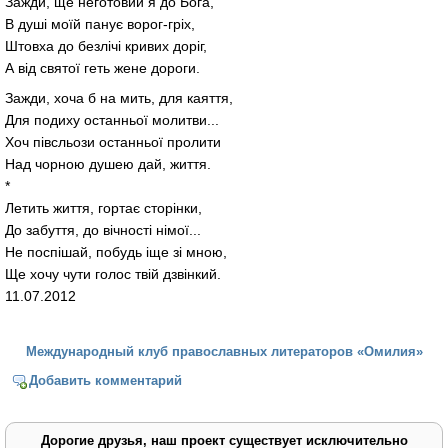
Зажди, ще неготовий я до Бога,
В душі моїй панує ворог-гріх,
Штовха до безлічі кривих доріг,
А від святої геть жене дороги.
Зажди, хоча б на мить, для каяття,
Для подиху останньої молитви...
Хоч півсльози останньої пролити
Над чорною душею дай, життя.
*
Летить життя, гортає сторінки,
До забуття, до вічності німої...
Не поспішай, побудь іще зі мною,
Ще хочу чути голос твій дзвінкий.
11.07.2012
Международный клуб православных литераторов «Омилия»
Добавить комментарий
Дорогие друзья, наш проект существует исключительно