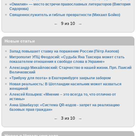
«Омилия» — место встречи православных литераторов (Виктория
Сидорова)
Священнослужитель и гиблые превратности (Михаил Бойко)
←
9 из 10
→
Новые статьи
Запад повышает ставку на поражение России (Пётр Акопов)
Митрополит УПЦ Феодосий: «Судьба Яна Таксюра может стать
показателем отношения к свободе слова в Украине»
Алек­сандр Михайловский: Старчество в нашей жизни. Прп. Паисий
Величковский
«Трибуну для поэта» в Екатеринбурге закрыли забором
Новая реальность: В Шотландии насильник может назваться
женщиной
Алексей Козырев: «Мнение – это всегда то, что отлично от
истины»
Анна Швабауэр: «Система QR-кодов - запрет на реализацию
базовых прав граждан»
←
3 из 10
→
Новое в Читальном зале