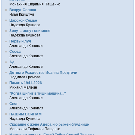
Монахиня Евфимия Пащенко
Вокруг Солнца
Илья Криштул
Царской Семье
Надежда Кушкова
Зовут... зовут они меня
Надежда Кушкова
Первый луч
Александр Конопля
Сосед
Александр Конопля
Ад
Александр Конопля
Детям о Рождестве Иоанна Предтечи
Людмила Громова
Память 1941-2026
Михаил Малеин
"Когда шипит в тиши машина..."
Александр Конопля
Снег
Александр Конопля
НАШИМ ВОИНАМ
Надежда Кушкова
Сказание о жене Адера и о рыжей блуднице
Монахиня Евфимия Пащенко
Можно ли увидеть Бога? Тайна Святой Троицы