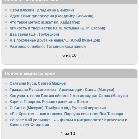
Свои и чужие (Владимир Бибихин)
Идея. Язык философии (Владимир Бибихин)
Что такое метафизика? (М. Хайдеггер)
Личность и творчество Ю. М. Лотмана (Б. Ф. Егоров)
Два зверя (Е.Н. Трубецкой)
Я в поколенье друга не нашел... (Юрий Кузнецов)
Разговор о любви с Татьяной Касаткиной
←
6 из 10
→
Новое в медиагалерее
Святыни Руси. Сергей Марнов
Граждане Русского мира - Архимандрит Савва (Мажуко)
Как узнать волю Божию обо мне? Архимандрит Савва (Мажуко)
Каринэ Геворгян. Россия граничит с Богом
О. Савва (Мажуко). Трибунал над Русской церковью
«Я с Христом — как в танке». Парсуна писателя Яна Таксюра
«И глас мой услышат…» – фильм о митрополите Черкасском и
Каневском Феодосии
1 из 10
→