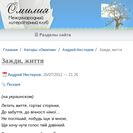
Перейти к основному содержанию
Омилия
Международный
литературный клуб
☰ Разделы сайта
Вы здесь
Главная
Авторы «Омилии»
Андрей Нестеров
Зажди, життя
Зажди, життя
Андрей Нестеров
, 26/07/2012 — 21:26
Поэзия
(на украинском)
Летить життя, гортає сторінки,
До забуття, до вічності німої...
Не поспішай, побудь іще зі мною,
Ще хочу чути голос твій дзвінкий.