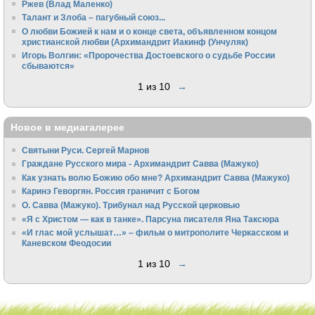
Ржев (Влад Маленко)
Талант и Злоба – пагубный союз...
О любви Божией к нам и о конце света, объявленном концом
христианской любви (Архимандрит Иакинф (Унчуляк)
Игорь Волгин: «Пророчества Достоевского о судьбе России
сбываются»
1 из 10
→
Новое в медиагалерее
Святыни Руси. Сергей Марнов
Граждане Русского мира - Архимандрит Савва (Мажуко)
Как узнать волю Божию обо мне? Архимандрит Савва (Мажуко)
Каринэ Геворгян. Россия граничит с Богом
О. Савва (Мажуко). Трибунал над Русской церковью
«Я с Христом — как в танке». Парсуна писателя Яна Таксюра
«И глас мой услышат…» – фильм о митрополите Черкасском и
Каневском Феодосии
1 из 10
→