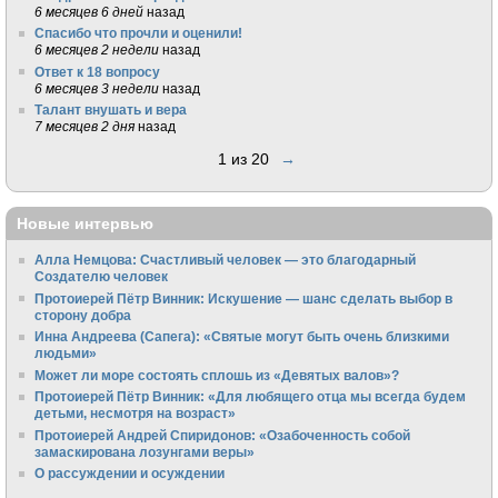
6 месяцев 6 дней
назад
Спасибо что прочли и оценили!
6 месяцев 2 недели
назад
Ответ к 18 вопросу
6 месяцев 3 недели
назад
Талант внушать и вера
7 месяцев 2 дня
назад
1 из 20
→
Новые интервью
Алла Немцова: Счастливый человек — это благодарный
Создателю человек
Протоиерей Пётр Винник: Искушение — шанс сделать выбор в
сторону добра
Инна Андреева (Сапега): «Святые могут быть очень близкими
людьми»
Может ли море состоять сплошь из «Девятых валов»?
Протоиерей Пётр Винник: «Для любящего отца мы всегда будем
детьми, несмотря на возраст»
Протоиерей Андрей Спиридонов: «Озабоченность собой
замаскирована лозунгами веры»
О рассуждении и осуждении