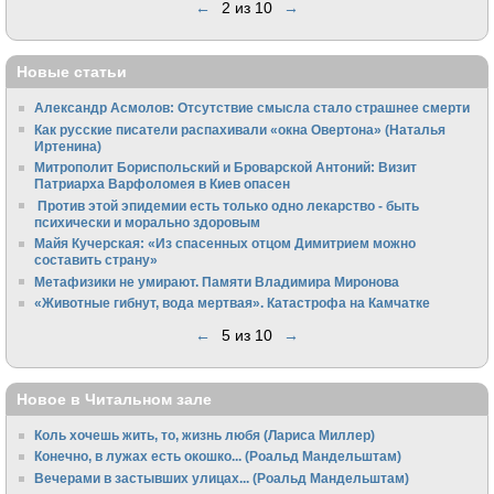
←
2 из 10
→
Новые статьи
Александр Асмолов: Отсутствие смысла стало страшнее смерти
Как русские писатели распахивали «окна Овертона» (Наталья
Иртенина)
Митрополит Бориспольский и Броварской Антоний: Визит
Патриарха Варфоломея в Киев опасен
Против этой эпидемии есть только одно лекарство - быть
психически и морально здоровым
Майя Кучерская: «Из спасенных отцом Димитрием можно
составить страну»
Метафизики не умирают. Памяти Владимира Миронова
«Животные гибнут, вода мертвая». Катастрофа на Камчатке
←
5 из 10
→
Новое в Читальном зале
Коль хочешь жить, то, жизнь любя (Лариса Миллер)
Конечно, в лужах есть окошко... (Роальд Мандельштам)
Вечерами в застывших улицах... (Роальд Мандельштам)