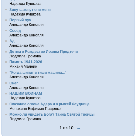
Надежда Кушкова
Зовут... зовут они меня
Надежда Кушкова
Первый луч
Александр Конопля
Сосед
Александр Конопля
Ад
Александр Конопля
Детям о Рождестве Иоанна Предтечи
Людмила Громова
Память 1941-2026
Михаил Малеин
"Когда шипит в тиши машина..."
Александр Конопля
Снег
Александр Конопля
НАШИМ ВОИНАМ
Надежда Кушкова
Сказание о жене Адера и о рыжей блуднице
Монахиня Евфимия Пащенко
Можно ли увидеть Бога? Тайна Святой Троицы
Людмила Громова
1 из 10
→