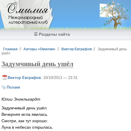
Перейти к основному содержанию
Омилия
Международный
литературный клуб
☰ Разделы сайта
Вы здесь
Главная
Авторы «Омилии»
Виктор Евграфов
Задумчивый день
ушёл
Задумчивый день ушёл
Виктор Евграфов
, 10/10/2013 — 23:31
Поэзия
Юлии Энгельгардт
Задумчивый день ушёл.
Вечерняя мгла явилась.
Смотри, как тут хорошо:
Луна в небесах открылась.