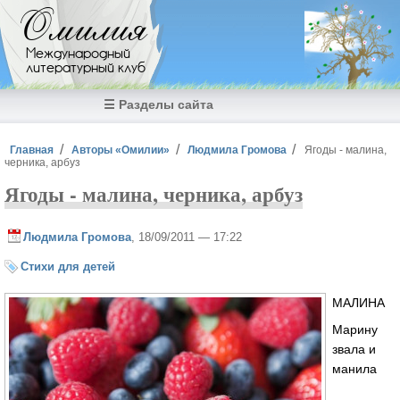
Перейти к основному содержанию
Омилия
Международный
литературный клуб
☰ Разделы сайта
Вы здесь
Главная
Авторы «Омилии»
Людмила Громова
Ягоды - малина,
черника, арбуз
Ягоды - малина, черника, арбуз
Людмила Громова
, 18/09/2011 — 17:22
Стихи для детей
МАЛИНА
Марину
звала и
манила