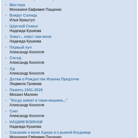
Мастера
Монахиня Евфимия Пащенко
Вокруг Солнца
Илья Криштул
Царской Семье
Надежда Кушкова
Зовут... зовут они меня
Надежда Кушкова
Первый луч
Александр Конопля
Сосед
Александр Конопля
Ад
Александр Конопля
Детям о Рождестве Иоанна Предтечи
Людмила Громова
Память 1941-2026
Михаил Малеин
"Когда шипит в тиши машина..."
Александр Конопля
Снег
Александр Конопля
НАШИМ ВОИНАМ
Надежда Кушкова
Сказание о жене Адера и о рыжей блуднице
Монахиня Евфимия Пащенко