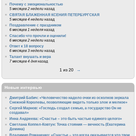
Почему с эмоциональностью
5 месяцев 2 недели
назад
СВЯТАЯ БЛАЖЕННАЯ КСЕНИЯ ПЕТЕРБУРГСКАЯ
5 месяцев 4 недели
назад
Поздравление с праздником
6 месяцев 1 неделя
назад
Спасибо что прочли и оценили!
6 месяцев 2 недели
назад
Ответ к 18 вопросу
6 месяцев 3 недели
назад
Талант внушать и вера
7 месяцев 4 дня
назад
1 из 20
→
Новые интервью
Дмитрий Бабич: «Человечество надело очки из осколков зеркала
Снежной Королевы, позволяющие видеть только злое и мелкое»
Сергей Марнов: «Господь создал семью, а государство Он не
создавал»
Инна Андреева: «Счастье – это быть частью единого целого»
Светлана Коппел-Ковтун: Точка стояния — вечность (Екатерина
Демина)
Владимир Романенко: «Счастье – это когда оказывается что твои