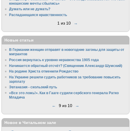
юношеские мечты сбылись»
Думать или не думать?
Распадающаяся нравственность
1 из 10
→
Новые статьи
В Германии женщин отправят в новогодние загоны для защиты от
мигрантов
Россия вернулась к уровню неравенства 1905 года
Начинается обратный отсчёт? (Священник Александр Шумский)
На родине Христа отменили Рождество
На Украине решили судить работников за требование повысить
зарплату
Эвтаназия - скользкий путь
«Все это ложь!». Как в Гааге судили сербского генерала Ратко
Младича
←
9 из 10
→
Новое в Читальном зале