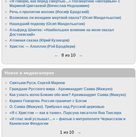
«Я говорю, как перед смертью…» Посмертное «интервью» с
Мариной Цветаевой (Вячеслав Недошивин)
Речь о пролитом молоке (Иосиф Бродский)
Возможна ли женщине мертвой хвала? (Осип Мандельштам)
Нашедший подкову (Осип Мандельштам)
Альфред Шнитке: «Наибольшее влияние на меня оказал
Достоевский»
Атомная сказка (Юрий Кузнецов)
Христос — Аполлон (Рэй Брэдбери)
←
8 из 10
→
Новое в медиагалерее
Святыни Руси. Сергей Марнов
Граждане Русского мира - Архимандрит Савва (Мажуко)
Как узнать волю Божию обо мне? Архимандрит Савва (Мажуко)
Каринэ Геворгян. Россия граничит с Богом
О. Савва (Мажуко). Трибунал над Русской церковью
«Я с Христом — как в танке». Парсуна писателя Яна Таксюра
«И глас мой услышат…» – фильм о митрополите Черкасском и
Каневском Феодосии
1 из 10
→