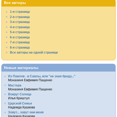
Все авторы
1-я страница
2-я страница
3-я страница
4-я страница
5-я страница
6-я страница
7-я страница
8-я страница
Все авторы на одной странице
Новые материалы
Из Павлов - в Савлы, или "не зная броду..."
Монахиня Евфимия Пащенко
Мастера
Монахиня Евфимия Пащенко
Вокруг Солнца
Илья Криштул
Царской Семье
Надежда Кушкова
Зовут... зовут они меня
Надежда Кушкова