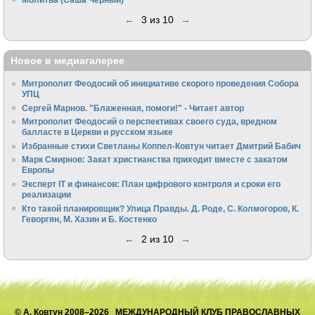
←
3 из 10
→
Новое в медиагалерее
Митрополит Феодосий об инициативе скорого проведения Собора
УПЦ
Сергей Марнов. "Блаженная, помоги!" - Читает автор
Митрополит Феодосий о перспективах своего суда, вредном
балласте в Церкви и русском языке
Избранные стихи Светланы Коппел-Ковтун читает Дмитрий Бабич
Марк Смирнов: Закат христианства приходит вместе с закатом
Европы
Эксперт IT и финансов: План цифрового контроля и сроки его
реализации
Кто такой планировщик? Улица Правды. Д. Роде, С. Колмогоров, К.
Геворгян, М. Хазин и Б. Костенко
←
2 из 10
→
© А. Ковтун 2008–2026 МЕЖДУНАРОДНЫЙ КЛУБ ПРАВОСЛАВНЫХ