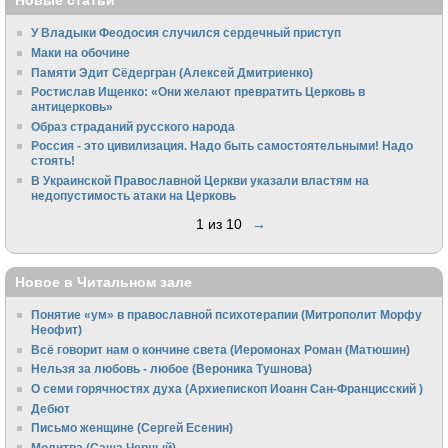
Новые статьи
У Владыки Феодосия случился сердечный приступ
Маки на обочине
Памяти Эдит Сёдергран (Алексей Дмитриенко)
Ростислав Ищенко: «Они желают превратить Церковь в
антицерковь»
Образ страданий русского народа
Россия - это цивилизация. Надо быть самостоятельными! Надо
стоять!
В Украинской Православной Церкви указали властям на
недопустимость атаки на Церковь
1 из 10
→
Новое в Читальном зале
Понятие «ум» в православной психотерапии (Митрополит Морфу
Неофит)
Всё говорит нам о кончине света (Иеромонах Роман (Матюшин)
Нельзя за любовь - любое (Вероника Тушнова)
О семи горячностях духа (Архиепископ Иоанн Сан-Францисский )
Дебют
Письмо женщине (Сергей Есенин)
Молитва (Саша Черный)