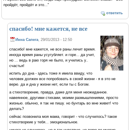
пройдёт, пройдёт и это..."
ответить
спасибо! мне кажется, не все
Инна Сапега
, 29/01/2013 - 12:50
спасибо! мне кажется, не все раны лечит время.
иногда время раны усугубляет. и горе... да учит,
но ... ведь в раю горя не было, и учились у..
счастья!
испить до дна - здесь тоже я имела ввиду, что
человек должен все попробовать в своей жизни - я в это не
верю. да и дна у жизни нет, если ты с Богом.
а стихотворение, правда, даже для меня неожиданное.
навеянное, другими стихами, моими размышлениями, просто
жизнью. обычно, я так не пишу. но бунтарь во мне живет! что
делать?
сейчас позвонила моя мама, говорит - что случилось? такое
стихотвореие у тебя... эмоциональное.
ничего не случилось. но я так чувствую. не верю во многие