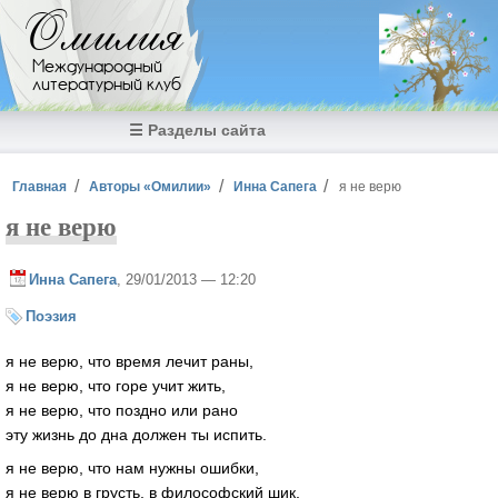
Перейти к основному содержанию
Омилия
Международный
литературный клуб
☰ Разделы сайта
Вы здесь
Главная
Авторы «Омилии»
Инна Сапега
я не верю
я не верю
Инна Сапега
, 29/01/2013 — 12:20
Поэзия
я не верю, что время лечит раны,
я не верю, что горе учит жить,
я не верю, что поздно или рано
эту жизнь до дна должен ты испить.
я не верю, что нам нужны ошибки,
я не верю в грусть, в философский шик,