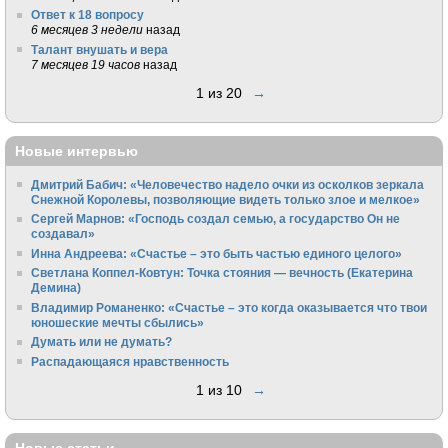
Ответ к 18 вопросу
6 месяцев 3 недели
назад
Талант внушать и вера
7 месяцев 19 часов
назад
1 из 20
→
Новые интервью
Дмитрий Бабич: «Человечество надело очки из осколков зеркала
Снежной Королевы, позволяющие видеть только злое и мелкое»
Сергей Марнов: «Господь создал семью, а государство Он не
создавал»
Инна Андреева: «Счастье – это быть частью единого целого»
Светлана Коппел-Ковтун: Точка стояния — вечность (Екатерина
Демина)
Владимир Романенко: «Счастье – это когда оказывается что твои
юношеские мечты сбылись»
Думать или не думать?
Распадающаяся нравственность
1 из 10
→