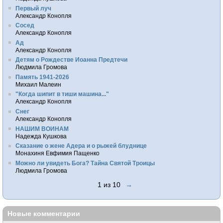
Первый луч
Александр Конопля
Сосед
Александр Конопля
Ад
Александр Конопля
Детям о Рождестве Иоанна Предтечи
Людмила Громова
Память 1941-2026
Михаил Малеин
"Когда шипит в тиши машина..."
Александр Конопля
Снег
Александр Конопля
НАШИМ ВОИНАМ
Надежда Кушкова
Сказание о жене Адера и о рыжей блуднице
Монахиня Евфимия Пащенко
Можно ли увидеть Бога? Тайна Святой Троицы
Людмила Громова
1 из 10
→
Новые комментарии