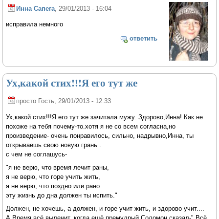
Инна Сапега
, 29/01/2013 - 16:04
исправила немного
ответить
Ух,какой стих!!!Я его тут же
просто Гость
, 29/01/2013 - 12:33
Ух,какой стих!!!Я его тут же зачитала мужу. Здорово,Инна! Как не
похоже на тебя почему-то.хотя я не со всем согласна,но
произведение- очень понравилось, сильно, надрывно,Инна, ты
открываешь свою новую грань .
с чем не соглашусь-
"я не верю, что время лечит раны,
я не верю, что горе учить жить,
я не верю, что поздно или рано
эту жизнь до дна должен ты испить."
Должен, не хочешь, а должен, и горе учит жить, и здорово учит....
А Время всё вылечит, когда ещё премудрый Соломон сказал-" Всё