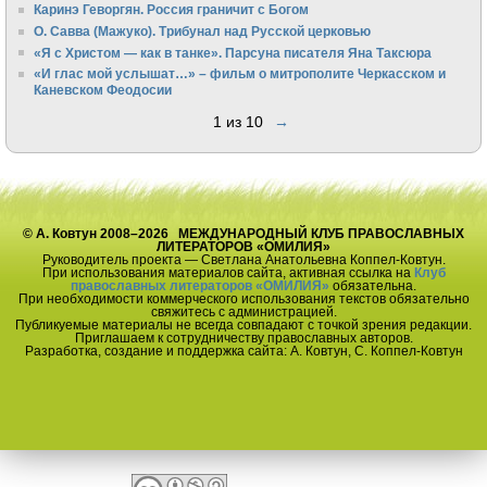
Каринэ Геворгян. Россия граничит с Богом
О. Савва (Мажуко). Трибунал над Русской церковью
«Я с Христом — как в танке». Парсуна писателя Яна Таксюра
«И глас мой услышат…» – фильм о митрополите Черкасском и
Каневском Феодосии
1 из 10
→
© А. Ковтун 2008–2026 МЕЖДУНАРОДНЫЙ КЛУБ ПРАВОСЛАВНЫХ
ЛИТЕРАТОРОВ «ОМИЛИЯ»
Руководитель проекта — Светлана Анатольевна Коппел-Ковтун.
При использования материалов сайта, активная ссылка на
Клуб
православных литераторов «ОМИЛИЯ»
обязательна.
При необходимости коммерческого использования текстов обязательно
свяжитесь с администрацией.
Публикуемые материалы не всегда совпадают с точкой зрения редакции.
Приглашаем к сотрудничеству православных авторов.
Разработка, создание и поддержка сайта: А. Ковтун, С. Коппел-Ковтун