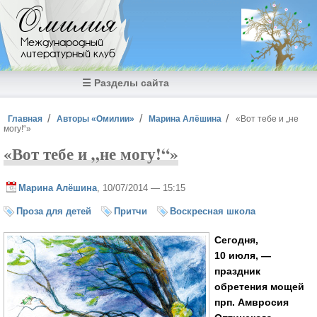
Перейти к основному содержанию
Омилия
Международный
литературный клуб
☰ Разделы сайта
Вы здесь
Главная
Авторы «Омилии»
Марина Алёшина
«Вот тебе и „не
могу!“»
«Вот тебе и „не могу!“»
Марина Алёшина
, 10/07/2014 — 15:15
Проза для детей
Притчи
Воскресная школа
Сегодня,
10 июля, —
праздник
обретения мощей
прп. Амвросия