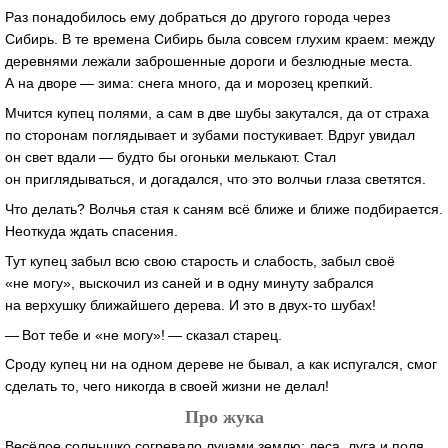
Раз понадобилось ему добраться до другого города через
Сибирь. В те времена Сибирь была совсем глухим краем: между
деревнями лежали заброшенные дороги и безлюдные места.
А на дворе — зима: снега много, да и морозец крепкий.
Мчится купец полями, а сам в две шубы закутался, да от страха
по сторонам поглядывает и зубами постукивает. Вдруг увидал
он свет вдали — будто бы огоньки мелькают. Стал
он приглядываться, и догадался, что это волчьи глаза светятся.
Что делать? Волчья стая к саням всё ближе и ближе подбирается.
Неоткуда ждать спасения.
Тут купец забыл всю свою старость и слабость, забыл своё
«не могу», выскочил из саней и в одну минуту забрался
на верхушку ближайшего дерева. И это в двух-то шубах!
— Вот тебе и «не могу»! — сказал старец.
Сроду купец ни на одном дереве не бывал, а как испугался, смог
сделать то, чего никогда в своей жизни не делал!
Про жука
Весёлое солнышко согревало лучами землю: леса, луга и поля.