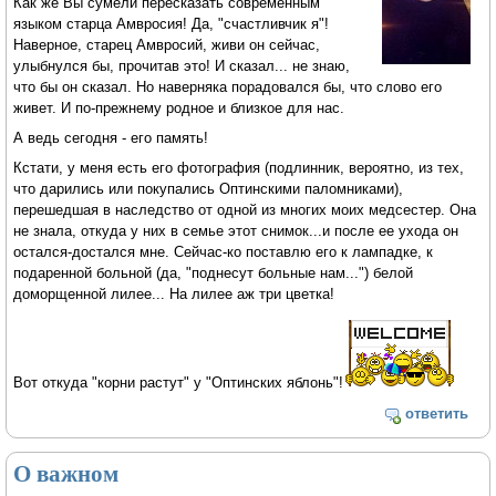
Как же Вы сумели пересказать современным
языком старца Амвросия! Да, "счастливчик я"!
Наверное, старец Амвросий, живи он сейчас,
улыбнулся бы, прочитав это! И сказал... не знаю,
что бы он сказал. Но наверняка порадовался бы, что слово его
живет. И по-прежнему родное и близкое для нас.
А ведь сегодня - его память!
Кстати, у меня есть его фотография (подлинник, вероятно, из тех,
что дарились или покупались Оптинскими паломниками),
перешедшая в наследство от одной из многих моих медсестер. Она
не знала, откуда у них в семье этот снимок...и после ее ухода он
остался-достался мне. Сейчас-ко поставлю его к лампадке, к
подаренной больной (да, "поднесут больные нам...") белой
доморщенной лилее... На лилее аж три цветка!
Вот откуда "корни растут" у "Оптинских яблонь"!
ответить
О важном