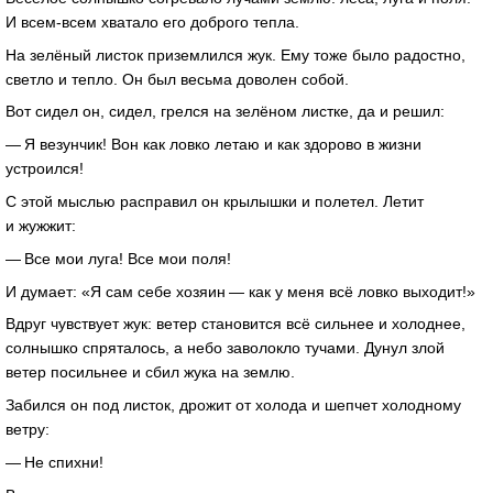
И всем-всем хватало его доброго тепла.
На зелёный листок приземлился жук. Ему тоже было радостно,
светло и тепло. Он был весьма доволен собой.
Вот сидел он, сидел, грелся на зелёном листке, да и решил:
— Я везунчик! Вон как ловко летаю и как здорово в жизни
устроился!
С этой мыслью расправил он крылышки и полетел. Летит
и жужжит:
— Все мои луга! Все мои поля!
И думает: «Я сам себе хозяин — как у меня всё ловко выходит!»
Вдруг чувствует жук: ветер становится всё сильнее и холоднее,
солнышко спряталось, а небо заволокло тучами. Дунул злой
ветер посильнее и сбил жука на землю.
Забился он под листок, дрожит от холода и шепчет холодному
ветру:
— Не спихни!