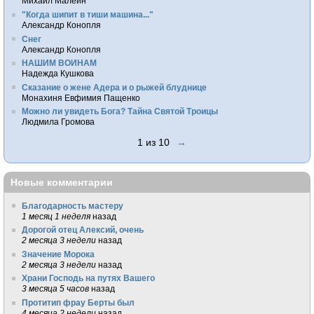
Михаил Малеин
"Когда шипит в тиши машина..."
Александр Конопля
Снег
Александр Конопля
НАШИМ ВОИНАМ
Надежда Кушкова
Сказание о жене Адера и о рыжей блуднице
Монахиня Евфимия Пащенко
Можно ли увидеть Бога? Тайна Святой Троицы
Людмила Громова
1 из 10
→
Новые комментарии
Благодарность мастеру
1 месяц 1 неделя
назад
Дорогой отец Алексий, очень
2 месяца 3 недели
назад
Значение Морока
2 месяца 3 недели
назад
Храни Господь на путях Вашего
3 месяца 5 часов
назад
Протитип фрау Берты был
4 месяца 2 недели
назад