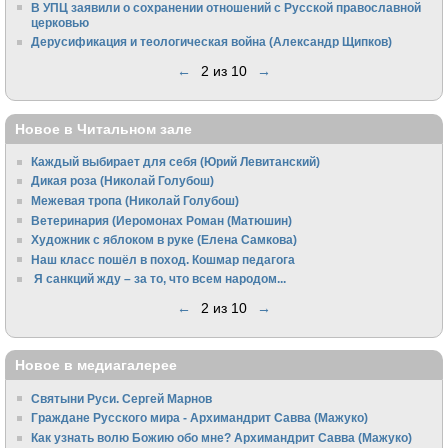
В УПЦ заявили о сохранении отношений с Русской православной
церковью
Дерусификация и теологическая война (Александр Щипков)
←
2 из 10
→
Новое в Читальном зале
Каждый выбирает для себя (Юрий Левитанский)
Дикая роза (Николай Голубош)
Межевая тропа (Николай Голубош)
Ветеринария (Иеромонах Роман (Матюшин)
Художник с яблоком в руке (Елена Самкова)
Наш класс пошёл в поход. Кошмар педагога
Я санкций жду – за то, что всем народом...
←
2 из 10
→
Новое в медиагалерее
Святыни Руси. Сергей Марнов
Граждане Русского мира - Архимандрит Савва (Мажуко)
Как узнать волю Божию обо мне? Архимандрит Савва (Мажуко)