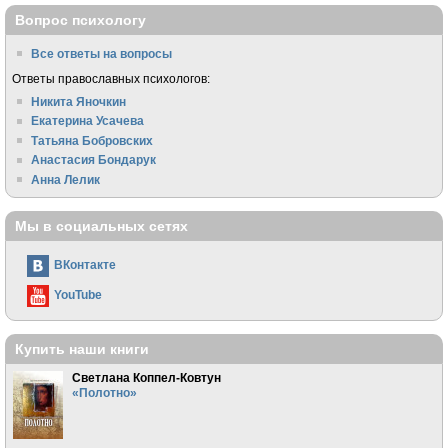
Вопрос психологу
Все ответы на вопросы
Ответы православных психологов:
Никита Яночкин
Екатерина Усачева
Татьяна Бобровских
Анастасия Бондарук
Анна Лелик
Мы в социальных сетях
ВКонтакте
YouTube
Купить наши книги
Светлана Коппел-Ковтун
«Полотно»