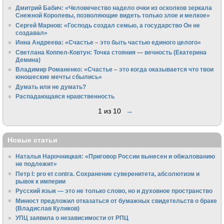
Дмитрий Бабич: «Человечество надело очки из осколков зеркала
Снежной Королевы, позволяющие видеть только злое и мелкое»
Сергей Марнов: «Господь создал семью, а государство Он не
создавал»
Инна Андреева: «Счастье – это быть частью единого целого»
Светлана Коппел-Ковтун: Точка стояния — вечность (Екатерина
Демина)
Владимир Романенко: «Счастье – это когда оказывается что твои
юношеские мечты сбылись»
Думать или не думать?
Распадающаяся нравственность
1 из 10
→
Новые статьи
Наталья Нарочницкая: «Приговор России вынесен и обжалованию
не подлежит»
Петр I: pro et contra. Сохранение суверенитета, абсолютизм и
рывок к империи
Русский язык — это не только слово, но и духовное пространство
Минюст предложил отказаться от бумажных свидетельств о браке
(Владислав Куликов)
УПЦ заявила о независимости от РПЦ