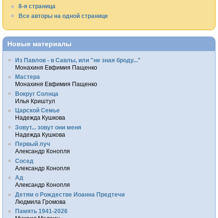
8-я страница
Все авторы на одной странице
Новые материалы
Из Павлов - в Савлы, или "не зная броду..."
Монахиня Евфимия Пащенко
Мастера
Монахиня Евфимия Пащенко
Вокруг Солнца
Илья Криштул
Царской Семье
Надежда Кушкова
Зовут... зовут они меня
Надежда Кушкова
Первый луч
Александр Конопля
Сосед
Александр Конопля
Ад
Александр Конопля
Детям о Рождестве Иоанна Предтечи
Людмила Громова
Память 1941-2026