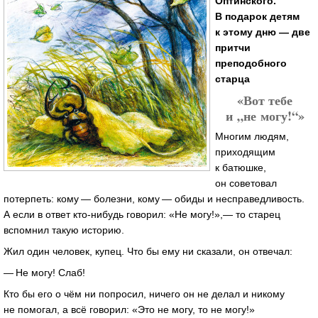
Оптинского.
В подарок детям
к этому дню — две
притчи
преподобного
старца
«Вот тебе
и „не могу!“»
Многим людям,
приходящим
к батюш­ке,
он советовал
потерпеть: кому — болезни, кому — обиды и несправедливость.
А если в ответ кто-нибудь говорил: «Не могу!»,— то старец
вспомнил такую историю.
Жил один человек, купец. Что бы ему ни сказали, он отвечал:
— Не могу! Слаб!
Кто бы его о чём ни попросил, ничего он не делал и никому
не помогал, а всё говорил: «Это не могу, то не могу!»