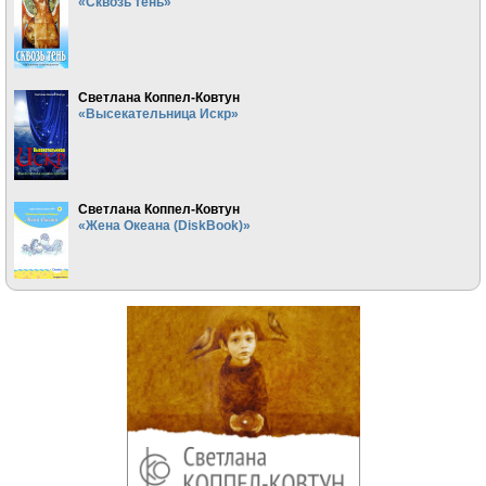
«Сквозь тень»
Светлана Коппел-Ковтун
«Высекательница Искр»
Светлана Коппел-Ковтун
«Жена Океана (DiskBook)»