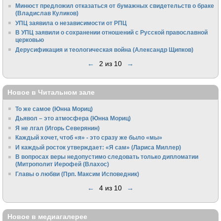
Минюст предложил отказаться от бумажных свидетельств о браке
(Владислав Куликов)
УПЦ заявила о независимости от РПЦ
В УПЦ заявили о сохранении отношений с Русской православной
церковью
Дерусификация и теологическая война (Александр Щипков)
←
2 из 10
→
Новое в Читальном зале
То же самое (Юнна Мориц)
Дьявол – это атмосфера (Юнна Мориц)
Я не лгал (Игорь Северянин)
Каждый хочет, чтоб «я» - это сразу же было «мы»
И каждый росток утверждает: «Я сам» (Лариса Миллер)
В вопросах веры недопустимо следовать только дипломатии
(Митрополит Иерофей (Влахос)
Главы о любви (Прп. Максим Исповедник)
←
4 из 10
→
Новое в медиагалерее