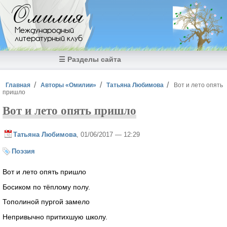
Перейти к основному содержанию
Омилия
Международный
литературный клуб
☰ Разделы сайта
Вы здесь
Главная
Авторы «Омилии»
Татьяна Любимова
Вот и лето опять
пришло
Вот и лето опять пришло
Татьяна Любимова
, 01/06/2017 — 12:29
Поэзия
Вот и лето опять пришло
Босиком по тёплому полу.
Тополиной пургой замело
Непривычно притихшую школу.