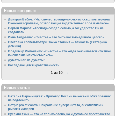
Новые интервью
Дмитрий Бабич: «Человечество надело очки из осколков зеркала
Снежной Королевы, позволяющие видеть только злое и мелкое»
Сергей Марнов: «Господь создал семью, а государство Он не
создавал»
Инна Андреева: «Счастье – это быть частью единого целого»
Светлана Коппел-Ковтун: Точка стояния — вечность (Екатерина
Демина)
Владимир Романенко: «Счастье – это когда оказывается что твои
юношеские мечты сбылись»
Думать или не думать?
Распадающаяся нравственность
1 из 10
→
Новые статьи
Наталья Нарочницкая: «Приговор России вынесен и обжалованию
не подлежит»
Петр I: pro et contra. Сохранение суверенитета, абсолютизм и
рывок к империи
Русский язык — это не только слово, но и духовное пространство