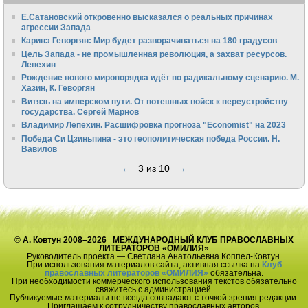
Е.Сатановский откровенно высказался о реальных причинах
агрессии Запада
Каринэ Геворгян: Мир будет разворачиваться на 180 градусов
Цель Запада - не промышленная революция, а захват ресурсов.
Лепехин
Рождение нового миропорядка идёт по радикальному сценарию. М.
Хазин, К. Геворгян
Витязь на имперском пути. От потешных войск к переустройству
государства. Сергей Марнов
Владимир Лепехин. Расшифровка прогноза "Economist" на 2023
Победа Си Цзиньпина - это геополитическая победа России. Н.
Вавилов
←
3 из 10
→
© А. Ковтун 2008–2026 МЕЖДУНАРОДНЫЙ КЛУБ ПРАВОСЛАВНЫХ
ЛИТЕРАТОРОВ «ОМИЛИЯ»
Руководитель проекта — Светлана Анатольевна Коппел-Ковтун.
При использования материалов сайта, активная ссылка на
Клуб
православных литераторов «ОМИЛИЯ»
обязательна.
При необходимости коммерческого использования текстов обязательно
свяжитесь с администрацией.
Публикуемые материалы не всегда совпадают с точкой зрения редакции.
Приглашаем к сотрудничеству православных авторов.