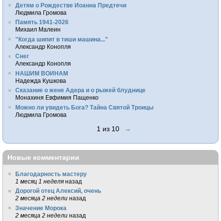
Детям о Рождестве Иоанна Предтечи
Людмила Громова
Память 1941-2026
Михаил Малеин
"Когда шипит в тиши машина..."
Александр Конопля
Снег
Александр Конопля
НАШИМ ВОИНАМ
Надежда Кушкова
Сказание о жене Адера и о рыжей блуднице
Монахиня Евфимия Пащенко
Можно ли увидеть Бога? Тайна Святой Троицы
Людмила Громова
1 из 10
→
Новые комментарии
Благодарность мастеру
1 месяц 1 неделя
назад
Дорогой отец Алексий, очень
2 месяца 2 недели
назад
Значение Морока
2 месяца 2 недели
назад