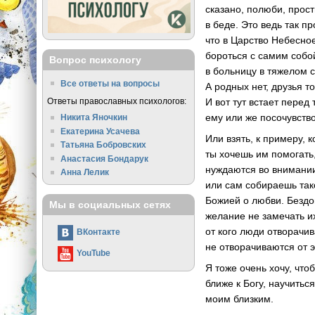
сказано, полюби, прос
в беде. Это ведь так п
что в Царство Небесно
бороться с самим собой
Вопрос психологу
в больницу в тяжелом 
Все ответы на вопросы
А родных нет, друзья т
Ответы православных психологов:
И вот тут встает перед
ему или же посочувство
Никита Яночкин
Екатерина Усачева
Или взять, к примеру,
Татьяна Бобровских
ты хочешь им помогать,
Анастасия Бондарук
нуждаются во внимании
Анна Лелик
или сам собираешь так
Божией о любви. Бездо
Мы в социальных сетях
желание не замечать их
от кого люди отворачи
ВКонтакте
не отворачиваются от 
YouTube
Я тоже очень хочу, чт
ближе к Богу, научитьс
моим близким.