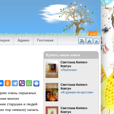
лерея
Админ
Гостевая
Купить наши книги
Светлана Коппел-
Ковтун
«Полотно»
Светлана Коппел-
Ковтун
«Я думаю по-русски»
ерию очень серьезных
ании многих
ние старушек и людей
Светлана Коппел-
сих пор немало) начать
Ковтун