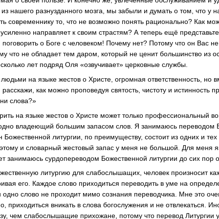
думая о своей пользе. И конечно же, увлеченные обслуживанием и 
з нашего разнузданного мозга, мы забыли и думать о том, что у н
ть современнику то, что не возможно понять рационально? Как мож
и усиленно направляет к своим страстям? А теперь ещё представьте,
поговорить о Боге с человеком! Почему нет? Потому что он Вас не
ому что не обладает тем даром, который не ценит большинство из 
сколько лет подряд Оля «озвучивает» церковные службы.
людьми на языке жестов о Христе, огромная ответственность, но в
 расскажи, как можно проповедуя святость, чистоту и истинность п
 ни слова?»
рить на языке жестов о Христе может только профессиональный в
бодно владеющий большим запасом слов. Я занимаюсь переводом Б
н Божественной литургии, по преимуществу, состоит из одних и тех
этому и словарный жестовый запас у меня не большой. Для меня я
 лет занимаюсь сурдопереводом Божественной литургии до сих пор 
жественную литургию для слабослышащих, человек произносит ка
ривая его. Каждое слово приходиться переводить в уме на определе
 одно слово не проходит мимо сознания переводчика. Мне это оче
о, приходиться вникать в слова богослужения и не отвлекаться. Ин
у, чем слабослышащие прихожане, потому что перевод Литургии у