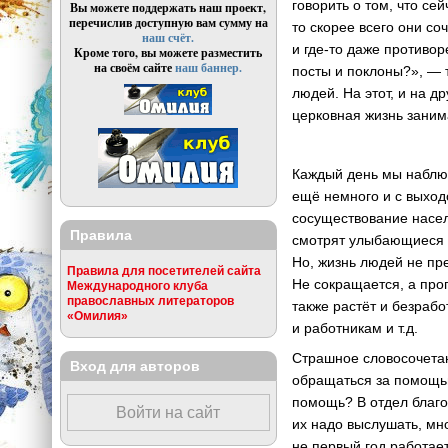
говорить о том, что с
Вы можете поддержать наш проект,
перечислив доступную вам сумму на
то скорее всего они с
наш счёт.
и где-то даже противо
Кроме того, вы можете разместить
на своём сайте
наш баннер.
посты и поклоны?», — 
людей. На этот, и на 
церковная жизнь заним
Каждый день мы наблю
ещё немного и с выход
сосуществование насел
Правила
смотрят улыбающиеся п
Но, жизнь людей не пр
Правила для посетителей сайта
Не сокращается, а про
Международного клуба
православных литераторов
также растёт и безраб
«Омилия»
и работникам и т.д.
Страшное словосочетан
Вход для авторов
обращаться за помощь
помощь? В отдел благо
Войти на сайт
их надо выслушать, мн
не первый год работае