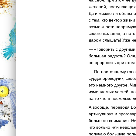
на себя, при этом не 
желаний, поступающих и
Да и можно ли объясни
с тем, кто вектор жизн
возможности напрямую 
своего желания, а пот
даром слышать! Уже не
— «Говорить с другими 
большая радость? Оля,
не проронить при этом
— По-настоящему гово
сурдопереводчик, сво
это немного другое. Чи
изменяемых частей, по
на то что я несколько
А вообще, переводя Бо
артикулируя и прогова
большого внимания. Ни
что вольно или невольн
получаю большую польз