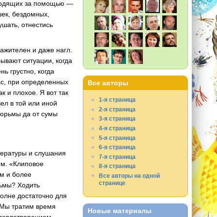
иходящих за помощью —
шек, бездомных,
ушать, отнестись
ражителен и даже нагл.
бывают ситуации, когда
ь грустно, когда
нас, при определенных
Все авторы
к и плохое. Я вот так
1-я страница
вел в той или иной
2-я страница
тюрьмы да от сумы
3-я страница
4-я страница
5-я страница
6-я страница
тературы и слушания
7-я страница
ям. «Клиповое
8-я страница
м и более
Все авторы на одной
странице
льмы? Ходить
полне достаточно для
 Мы тратим время
Новые материалы