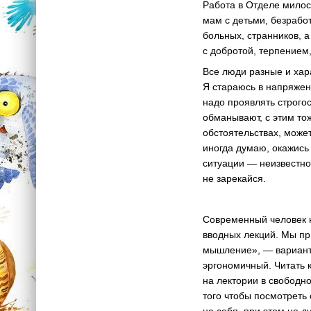
Работа в Отделе мило
мам с детьми, безрабо
больных, странников, 
с добротой, терпением,
Все люди разные и хара
Я стараюсь в напряженн
надо проявлять строго
обманывают, с этим тож
обстоятельствах, может
иногда думаю, окажись 
ситуации — неизвестно.
не зарекайся.
Современный человек н
вводных лекций. Мы п
мышление», — вариант
эргономичный. Читать 
на лектории в свободно
того чтобы посмотреть