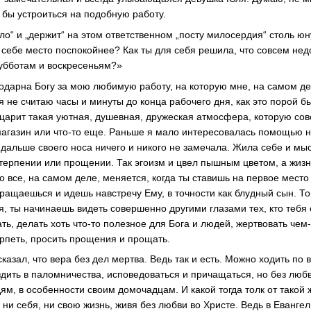
бы устроиться на подобную работу.
ло“ и „держит“ на этом ответственном „посту милосердия“ столь юн
 себе место поспокойнее? Как ты для себя решила, что совсем нед
убботам и воскресеньям?»
годарна Богу за мою любимую работу, на которую мне, на самом де
 я не считаю часы и минуты до конца рабочего дня, как это порой 
е царит такая уютная, душевная, дружеская атмосфера, которую со
магазин или что-то еще. Раньше я мало интересовалась помощью
 дальше своего носа ничего и никого не замечала. Жила себе и мы
терпении или прощении. Так эгоизм и цвел пышным цветом, а жизн
Но все, на самом деле, меняется, когда ты ставишь на первое место
бращаешься и идешь навстречу Ему, в точности как блудный сын. Т
я, ты начинаешь видеть совершенно другими глазами тех, кто тебя 
ать, делать хоть что-то полезное для Бога и людей, жертвовать чем
рпеть, просить прощения и прощать.
казал, что вера без дел мертва. Ведь так и есть. Можно ходить по
здить в паломничества, исповедоваться и причащаться, но без люб
ям, в особенности своим домочадцам. И какой тогда толк от такой ж
 ни себя, ни свою жизнь, живя без любви во Христе. Ведь в Еванге