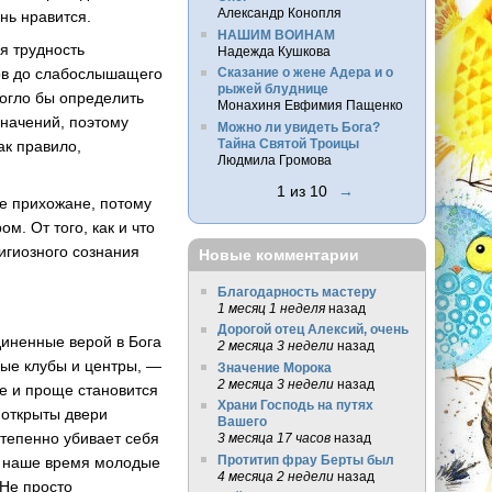
Александр Конопля
нь нравится.
НАШИМ ВОИНАМ
ая трудность
Надежда Кушкова
лов до слабослышащего
Сказание о жене Адера и о
рыжей блуднице
могло бы определить
Монахиня Евфимия Пащенко
значений, поэтому
Можно ли увидеть Бога?
Тайна Святой Троицы
ак правило,
Людмила Громова
1 из 10
→
е прихожане, потому
. От того, как и что
игиозного сознания
Новые комментарии
Благодарность мастеру
1 месяц 1 неделя
назад
Дорогой отец Алексий, очень
иненные верой в Бога
2 месяца 3 недели
назад
ные клубы и центры, —
Значение Морока
2 месяца 3 недели
назад
ре и проще становится
Храни Господь на путях
 открыты двери
Вашего
степенно убивает себя
3 месяца 17 часов
назад
Протитип фрау Берты был
 в наше время молодые
4 месяца 2 недели
назад
 Не просто