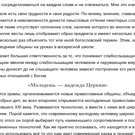
 сосредотачиваться на каждом слове и не отвлекаться. Мне это оче
еле есть свои трудности и свои радости. По-моему, мнению, главн
чается в невозможности донести смысловые оттенки некоторых с
ов также отсутствует склонение слов, наличие которого во многом 
ногие жесты лишь отображают образ предмета и имеют несколько 
есколько раз объяснять тот или иной богословский термин. Этим, к
одчики общины на уроках в воскресной школе.
ежит большая ответственность за то, что понимают слабослышащи
ющим звеном между слабослышащим человеком и окружающим миром
ы донесет до не слышащего человека зависит построение его рел
ных отношений с Богом.
«Молодежь — надежда Церкви»
ятся храмы, организовываются новые православные общины, объед
добрых дел, во всех епархиях открываются молодежные православ
ившего XXI века. Развиваются технологии, а вместе с ними всё ши
ниям. Порой кажется, что современному молодому человеку широко
сто этого он порой выбирает путь наименьшего сопротивления и по
еменных технологий. Как же приятно осознавать, что находятся и
о использовать всё то что нам дает современная наука и техника!