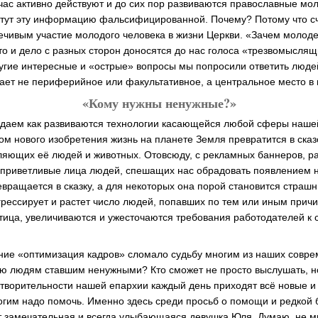
ейчас активно действуют и до сих пор развиваются православные м
очтут эту информацию фальсифицированной. Почему? Потому что 
речивым участие молодого человека в жизни Церкви. «Зачем молод
то и дело с разных сторон доносятся до нас голоса «трезвомысля
другие интересные и «острые» вопросы мы попросили ответить люде
ает не периферийное или факультативное, а центральное место в 
«Кому нужны ненужные?»
даем как развиваются технологии касающейся любой сферы нашей 
ом нового изобретения жизнь на планете Земля превратится в ска
яющих её людей и животных. Отовсюду, с рекламных баннеров, ра
риветливые лица людей, спешащих нас обрадовать появлением но
евращается в сказку, а для некоторых она порой становится страш
грессирует и растет число людей, попавших по тем или иным причи
отица, увеличиваются и ужесточаются требования работодателей к
ие «оптимизация кадров» сломало судьбу многим из наших совре
ю людям ставшим ненужными? Кто сможет не просто выслушать, но
творительности нашей епархии каждый день приходят всё новые и
огим надо помочь. Именно здесь среди просьб о помощи и редкой 
т замечательная и всегда улыбающаяся девушка Юля. Думаю, не м