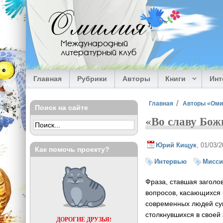
Перейти к основному содержанию
Омилия
Международный
литературный клуб
Главная
Рубрики
Авторы
Книги
Ин
Вы здесь
Главная
Авторы «Ом
Поиск на сайте
«Во славу Бож
Юрий Кищук
, 01/03/
Как помочь проекту?
Интервью
Мисс
Фраза, ставшая заголо
вопросов, касающихся 
современных людей су
столкнувшихся в своей 
ДОРОГИЕ ДРУЗЬЯ!