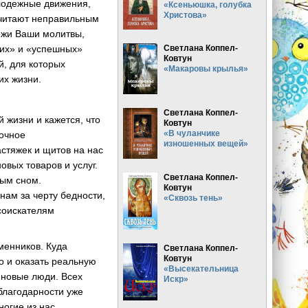
олодежные движения,
«Ксеньюшка, голубка
Христова»
считают неправильным
ежи Ваши молитвы,
щих» и «успешных»
Светлана Коппел-
Ковтун
й, для которых
«Макаровы крылья»
их жизни.
Светлана Коппел-
жизни и кажется, что
Ковтун
«В чуланчике
зочное
изношенных вещей»
стяжек и щитов на нас
вых товаров и услуг.
Светлана Коппел-
ным сном.
Ковтун
нам за черту бедности,
«Сквозь тень»
 соискателям
менников. Куда
Светлана Коппел-
Ковтун
 и оказать реальную
«Высекательница
 новые люди. Всех
Искр»
благодарности уже
ногие из нас