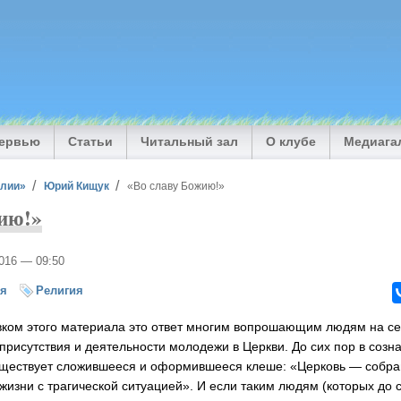
тервью
Статьи
Читальный зал
О клубе
Медиага
илии»
Юрий Кищук
«Во славу Божию!»
ию!»
2016 — 09:50
ия
Религия
вком этого материала это ответ многим вопрошающим людям на с
присутствия и деятельности молодежи в Церкви. До сих пор в созн
ществует сложившееся и оформившееся клеше: «Церковь — собра
жизни с трагической ситуацией». И если таким людям (которых до 