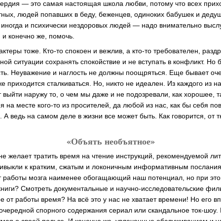
сердия — это самая настоящая школа любви, потому что всех пр
тных, людей попавших в беду, беженцев, одиноких бабушек и деду
а иногда и психически нездоровых людей — надо внимательно высл
 и конечно же, помочь.
ктеры тоже. Кто-то спокоен и вежлив, а кто-то требователен, разд
ой ситуации сохранять спокойствие и не вступать в конфликт. Но 
сть. Неуважение и наглость не должны поощряться. Еще бывает очен
е приходится сталкиваться. Но, никто не идеален. Из каждого из 
 выйти наружу то, о чем мы даже и не подозревали, как хорошее, та
я на месте кого-то из просителей, да любой из нас, как бы себя по
 А ведь на самом деле в жизни все может быть. Как говорится, от 
«Объять необъятное»
е желает тратить время на чтение инструкций, рекомендуемой ли
ривыкли к кратким, сжатым и локоничным информативным послани
 работы мозга наименее обогащающий наш потенциал, но при это
книги? Смотреть документальные и научно-исследовательские фи
е от работы время? На всё это у нас не хватает времени! Но его в
 очередной спорного содержания сериал или скандальное ток-шоу.