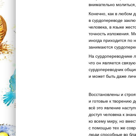
внимательно молиться,
Конечно, как в любом д
в сурдопереводе заклю
человека, в языке жест
точность изложения. М
иногда приходится по н
занимаются сурдоперев
На сурдопереводчике л
что он является связу
сурдопереводчик общин
и может быть даже лич
Восстановлены и стро
и готовые к творению 
всё это явление наступ
доступ человека к зна
ко всему миру, но вме
с помощью тех же совр
люди способные во благ