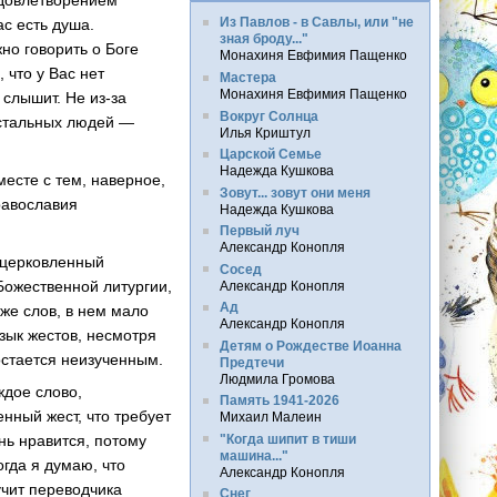
удовлетворением
Из Павлов - в Савлы, или "не
ас есть душа.
зная броду..."
но говорить о Боге
Монахиня Евфимия Пащенко
 что у Вас нет
Мастера
Монахиня Евфимия Пащенко
 слышит. Не из-за
Вокруг Солнца
остальных людей —
Илья Криштул
Царской Семье
Надежда Кушкова
месте с тем, наверное,
Зовут... зовут они меня
равославия
Надежда Кушкова
Первый луч
Александр Конопля
оцерковленный
Сосед
ожественной литургии,
Александр Конопля
Ад
 же слов, в нем мало
Александр Конопля
зык жестов, несмотря
Детям о Рождестве Иоанна
остается неизученным.
Предтечи
Людмила Громова
ждое слово,
Память 1941-2026
нный жест, что требует
Михаил Малеин
"Когда шипит в тиши
нь нравится, потому
машина..."
огда я думаю, что
Александр Конопля
чит переводчика
Снег