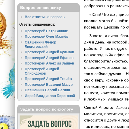
добровольно решились 
Вопрос священнику
— «Юля! Что же „приве
Все ответы на вопросы
вполне могла бы найти
Ответы священников:
посещать Церковь по с
Протоиерей Пётр Винник
— Знаете, я очень бла
Протоиерей Олег Махнёв
дня в день, на которой
Священник Федор
Людоговский
работе. У нас в отдел
Протоиерей Андрей Кульков
на «холодный» офис, 
Протоиерей Андрей Ефанов
благотворительностью,
Протоиерей Алексий Зайцев
о самопожертвовании, 
Протоиерей Андрей
так я сейчас думаю... 
Спиридонов
Протоиерей Андрей Ткачёв
свою веру, искренне о
Протоиерей Василий Мазур
потихоньку просыпатьс
Священник Сергий Бегиян
на пути, хочется помог
Иерей Владислав Береговой
и любимых, учишься те
Святой Апостол Иаков с
Задать вопрос психологу
молиться, поститься, е
относится к другим люд
так и живешь, не меняя