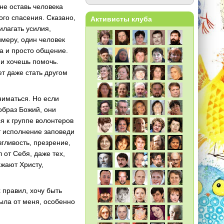
не оставь человека
кого спасения. Сказано,
Активисты клуба
илагать усилия,
имеру, один человек
а и просто общение.
 и хочешь помочь.
ет даже стать другом
ниматься. Но если
 образ Божий, они
я к группе волонтеров
т исполнение заповеди
гливость, презрение,
 от Себя, даже тех,
жают Христу,
 правил, хочу быть
была от меня, особенно