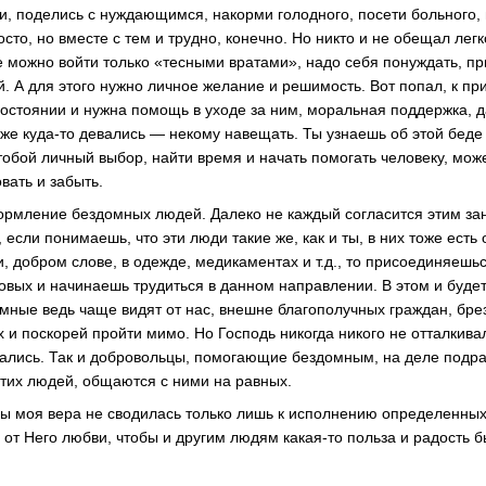
ти, поделись с нуждающимся, накорми голодного, посети больного, 
росто, но вместе с тем и трудно, конечно. Но никто и не обещал лег
е можно войти только «тесными вратами», надо себя понуждать, пр
. А для этого нужно личное желание и решимость. Вот попал, к пр
состоянии и нужна помощь в уходе за ним, моральная поддержка, д
оже куда-то девались — некому навещать. Ты узнаешь об этой беде
 тобой личный выбор, найти время и начать помогать человеку, мож
вать и забыть.
 кормление бездомных людей. Далеко не каждый согласится этим за
 если понимаешь, что эти люди такие же, как и ты, в них тоже есть
, добром слове, в одежде, медикаментах и т.д., то присоединяешьс
овых и начинаешь трудиться в данном направлении. В этом и буде
мные ведь чаще видят от нас, внешне благополучных граждан, брез
 и поскорей пройти мимо. Но Господь никогда никого не отталкивал
вались. Так и добровольцы, помогающие бездомным, на деле подра
этих людей, общаются с ними на равных.
обы моя вера не сводилась только лишь к исполнению определенных
я от Него любви, чтобы и другим людям какая-то польза и радость 