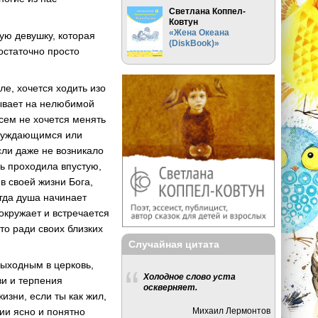
Светлана Коппел-
Ковтун
«Жена Океана
ую девушку, которая
(DiskBook)»
остаточно просто
ле, хочется ходить изо
бывает на нелюбимой
всем не хочется менять
 нуждающимся или
сли даже не возникало
ь проходила впустую,
 в своей жизни Бога,
огда душа начинает
окружает и встречается
-то ради своих близких
Случайная цитата
 выходным в церковь,
Холодное слово уста
ви и терпения
оскверняет.
изни, если ты как жил,
Михаил Лермонтов
лии ясно и понятно