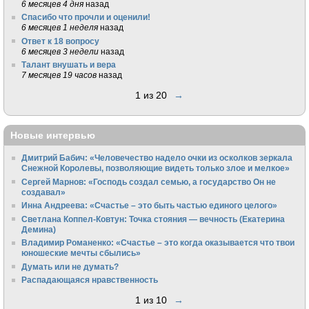
6 месяцев 4 дня
назад
Спасибо что прочли и оценили!
6 месяцев 1 неделя
назад
Ответ к 18 вопросу
6 месяцев 3 недели
назад
Талант внушать и вера
7 месяцев 19 часов
назад
1 из 20
→
Новые интервью
Дмитрий Бабич: «Человечество надело очки из осколков зеркала
Снежной Королевы, позволяющие видеть только злое и мелкое»
Сергей Марнов: «Господь создал семью, а государство Он не
создавал»
Инна Андреева: «Счастье – это быть частью единого целого»
Светлана Коппел-Ковтун: Точка стояния — вечность (Екатерина
Демина)
Владимир Романенко: «Счастье – это когда оказывается что твои
юношеские мечты сбылись»
Думать или не думать?
Распадающаяся нравственность
1 из 10
→