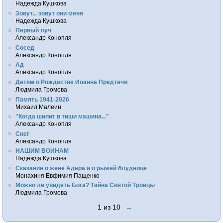
Надежда Кушкова
Зовут... зовут они меня
Надежда Кушкова
Первый луч
Александр Конопля
Сосед
Александр Конопля
Ад
Александр Конопля
Детям о Рождестве Иоанна Предтечи
Людмила Громова
Память 1941-2026
Михаил Малеин
"Когда шипит в тиши машина..."
Александр Конопля
Снег
Александр Конопля
НАШИМ ВОИНАМ
Надежда Кушкова
Сказание о жене Адера и о рыжей блуднице
Монахиня Евфимия Пащенко
Можно ли увидеть Бога? Тайна Святой Троицы
Людмила Громова
1 из 10
→