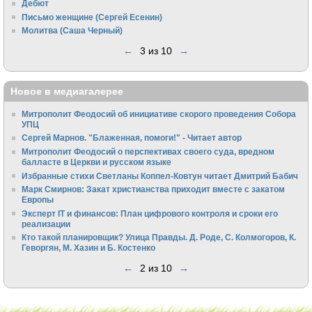
Дебют
Письмо женщине (Сергей Есенин)
Молитва (Саша Черный)
←
3 из 10
→
Новое в медиагалерее
Митрополит Феодосий об инициативе скорого проведения Собора
УПЦ
Сергей Марнов. "Блаженная, помоги!" - Читает автор
Митрополит Феодосий о перспективах своего суда, вредном
балласте в Церкви и русском языке
Избранные стихи Светланы Коппел-Ковтун читает Дмитрий Бабич
Марк Смирнов: Закат христианства приходит вместе с закатом
Европы
Эксперт IT и финансов: План цифрового контроля и сроки его
реализации
Кто такой планировщик? Улица Правды. Д. Роде, С. Колмогоров, К.
Геворгян, М. Хазин и Б. Костенко
←
2 из 10
→