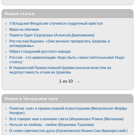
Новые статьи
У Владыки Феодосия случился сердечный приступ
Маки на обочине
Памяти Эдит Сёдергран (Алексей Дмитриенко)
Ростислав Ищенко: «Они желают превратить Церковь в
антицерковь»
Образ страданий русского народа
Россия - это цивилизация. Надо быть самостоятельными! Надо
стоять!
В Украинской Православной Церкви указали властям на
недопустимость атаки на Церковь
1 из 10
→
Новое в Читальном зале
Понятие «ум» в православной психотерапии (Митрополит Морфу
Неофит)
Всё говорит нам о кончине света (Иеромонах Роман (Матюшин)
Нельзя за любовь - любое (Вероника Тушнова)
О семи горячностях духа (Архиепископ Иоанн Сан-Францисский )