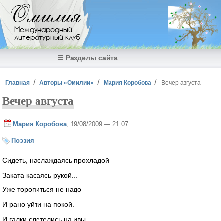
Перейти к основному содержанию
Омилия
Международный
литературный клуб
☰ Разделы сайта
Вы здесь
Главная
Авторы «Омилии»
Мария Коробова
Вечер августа
Вечер августа
Мария Коробова
, 19/08/2009 — 21:07
Поэзия
Сидеть, наслаждаясь прохладой,
Заката касаясь рукой...
Уже торопиться не надо
И рано уйти на покой.
И галки слетелись на ивы,