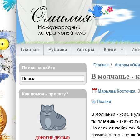
Перейти к основному содержанию
Омилия
Международный
литературный клуб
Главная
Рубрики
Авторы
Книги
Ин
Вы здесь
Главная
Авторы «Ом
Поиск на сайте
В молчанье - к
Марьяна Косточка
, 
Как помочь проекту?
Поэзия
В молчаньи - крик, в ул
ты плачешь - значит, ты
Но если от любви так б
возможно, это - не люб
ДОРОГИЕ ДРУЗЬЯ!