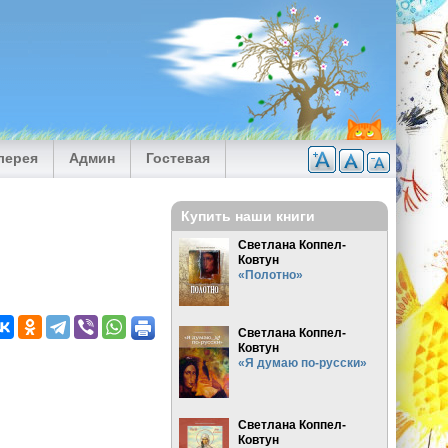
лерея
Админ
Гостевая
Купить наши книги
Светлана Коппел-
Ковтун
«Полотно»
Светлана Коппел-
Ковтун
«Я думаю по-русски»
Светлана Коппел-
Ковтун