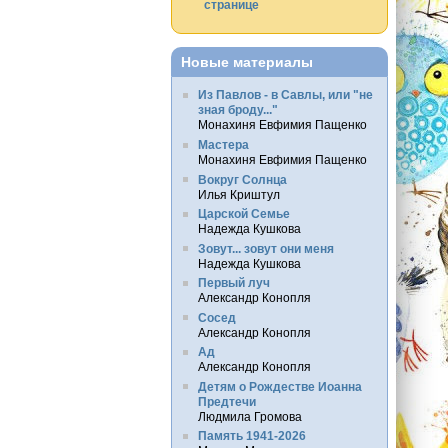
странице
Новые материалы
Из Павлов - в Савлы, или "не
зная броду..."
Монахиня Евфимия Пащенко
Мастера
Монахиня Евфимия Пащенко
Вокруг Солнца
Илья Криштул
Царской Семье
Надежда Кушкова
Зовут... зовут они меня
Надежда Кушкова
Первый луч
Александр Конопля
Сосед
Александр Конопля
Ад
Александр Конопля
Детям о Рождестве Иоанна
Предтечи
Людмила Громова
Память 1941-2026