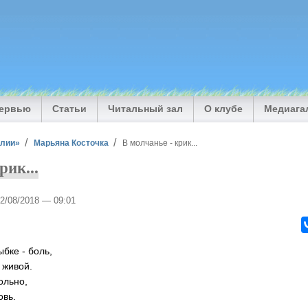
тервью
Статьи
Читальный зал
О клубе
Медиага
илии»
Марьяна Косточка
В молчанье - крик...
рик...
02/08/2018 — 09:01
ыбке - боль,
 живой.
ольно,
овь.