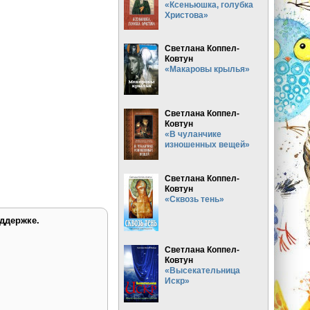
«Ксеньюшка, голубка
Христова»
Светлана Коппел-
Ковтун
«Макаровы крылья»
Светлана Коппел-
Ковтун
«В чуланчике
изношенных вещей»
Светлана Коппел-
Ковтун
«Сквозь тень»
ддержке.
Светлана Коппел-
Ковтун
«Высекательница
Искр»