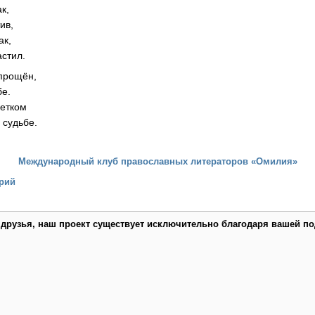
к,
ив,
ак,
астил.
 прощён,
бе.
ветком
 судьбе.
Международный клуб православных литераторов «Омилия»
рий
 друзья, наш проект существует исключительно благодаря вашей по