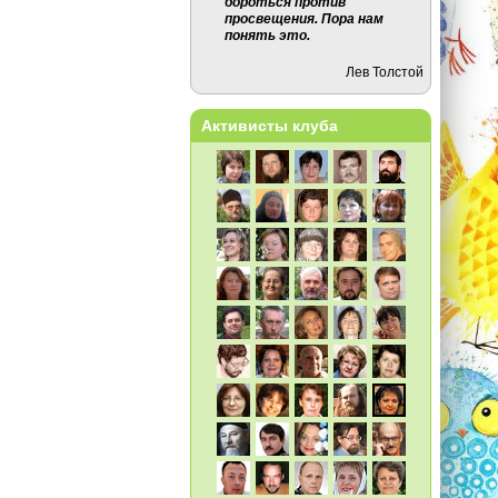
бороться против
просвещения. Пора нам
понять это.
Лев Толстой
Активисты клуба