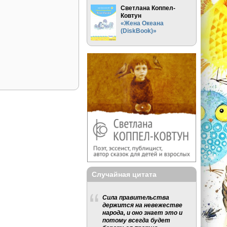
Светлана Коппел-
Ковтун
«Жена Океана
(DiskBook)»
Случайная цитата
Сила правительства
держится на невежестве
народа, и оно знает это и
потому всегда будет