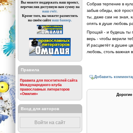
Вы можете поддержать наш проект,
Собрав терпение в кула
перечислив доступную вам сумму на
забыв обиды, всё прост
наш счёт.
Кроме того, вы можете разместить
ты, даже сам не зная, к
на своём сайте
наш баннер.
опять в душе любовь р
Прощай - и будешь ты
верь - чтобы верили те
И расцветёт в душее ц
любовь, столь важная в
Правила
Добавить коммента
Правила для посетителей сайта
Международного клуба
православных литераторов
«Омилия»
Дорогие
Вход для авторов
Войти на сайт