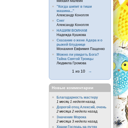
Михаил Малеин
"Когда шипит в тиши
машина..."
Александр Конопля
Снег
Александр Конопля
НАШИМ ВОИНАМ
Надежда Кушкова
Сказание о жене Адера и о
рыжей блуднице
Монахиня Евфимия Пащенко
Можно ли увидеть Бога?
Тайна Святой Троицы
Людмила Громова
1 из 10
→
Новые комментарии
Благодарность мастеру
1 месяц 1 неделя
назад
Дорогой отец Алексий, очень
2 месяца 2 недели
назад
Значение Морока
2 месяца 3 недели
назад
Храни Господь на путях