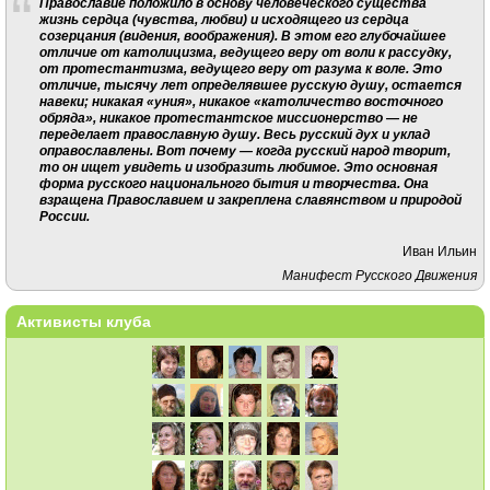
Православие положило в основу человеческого существа
жизнь сердца (чувства, любви) и исходящего из сердца
созерцания (видения, воображения). В этом его глубочайшее
отличие от католицизма, ведущего веру от воли к рассудку,
от протестантизма, ведущего веру от разума к воле. Это
отличие, тысячу лет определявшее русскую душу, остается
навеки; никакая «уния», никакое «католичество восточного
обряда», никакое протестантское миссионерство — не
переделает православную душу. Весь русский дух и уклад
оправославлены. Вот почему — когда русский народ творит,
то он ищет увидеть и изобразить любимое. Это основная
форма русского национального бытия и творчества. Она
взращена Православием и закреплена славянством и природой
России.
Иван Ильин
Манифест Русского Движения
Активисты клуба