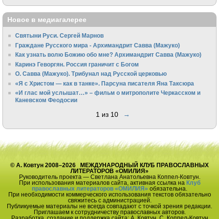
Новое в медиагалерее
Святыни Руси. Сергей Марнов
Граждане Русского мира - Архимандрит Савва (Мажуко)
Как узнать волю Божию обо мне? Архимандрит Савва (Мажуко)
Каринэ Геворгян. Россия граничит с Богом
О. Савва (Мажуко). Трибунал над Русской церковью
«Я с Христом — как в танке». Парсуна писателя Яна Таксюра
«И глас мой услышат…» – фильм о митрополите Черкасском и
Каневском Феодосии
1 из 10
→
© А. Ковтун 2008–2026 МЕЖДУНАРОДНЫЙ КЛУБ ПРАВОСЛАВНЫХ
ЛИТЕРАТОРОВ «ОМИЛИЯ»
Руководитель проекта — Светлана Анатольевна Коппел-Ковтун.
При использования материалов сайта, активная ссылка на
Клуб
православных литераторов «ОМИЛИЯ»
обязательна.
При необходимости коммерческого использования текстов обязательно
свяжитесь с администрацией.
Публикуемые материалы не всегда совпадают с точкой зрения редакции.
Приглашаем к сотрудничеству православных авторов.
Разработка, создание и поддержка сайта: А. Ковтун, С. Коппел-Ковтун