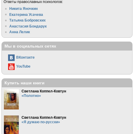
Ответы православных психологов:
Никита Яночкин
Екатерина Усачева
Татьяна Бобровских
Анастасия Бондарук
Анна Лелик
Мы в социальных сетях
ВКонтакте
YouTube
Купить наши книги
Светлана Коппел-Ковтун
«Полотно»
Светлана Коппел-Ковтун
«Я думаю по-русски»