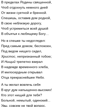
В пределах Родины священной,
Чтоб отдохнуть немного дней
От жизни суетной и бренной.
Спешишь, оставив дом родной,
В свою неблизкую дорогу,
Чтоб устремиться всей душой
В объятья к любящему Богу…
Но в спешке ты недоглядел:
Пред самым домом, беспокоен,
Под видом нищего сидел,
Христос
, непризнанный тобою;
И
Нищий
трепетно взирал
В надежде временного хлеба,
И милосердным открывал
Отца прекраснейшее Небо.
А ты желал вовлечь себя
В круг дум напыщенно-высоких!
Кто этот нищий для тебя?
Больной, немытый, одинокий...
Увы, совсем не твой вопрос,