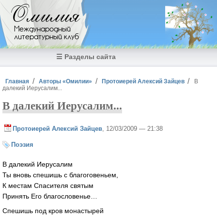
Перейти к основному содержанию
Омилия
Международный
литературный клуб
☰ Разделы сайта
Вы здесь
Главная
Авторы «Омилии»
Протоиерей Алексий Зайцев
В
далекий Иерусалим...
В далекий Иерусалим...
Протоиерей Алексий Зайцев
, 12/03/2009 — 21:38
Поэзия
В далекий Иерусалим
Ты вновь спешишь с благоговеньем,
К местам Спасителя святым
Принять Его благословенье…
Спешишь под кров монастырей