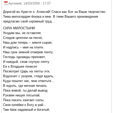
Артемий
, 14/03/2009 - 17:07
Дорогой во Христе о. Алексий! Спаси вас Бог за Ваше творчество.
Тема милосердия близка и мне. В теме Вашего произведения
предлагаю свой скромный труд...
СИЛА МИЛОСТЫНИ
Уходим мы, не оставляя
Следов цепочки на песке,
Наш дом теперь – земля сырая,
И надпись – имя на плите.
Наш срок земной отмерив ленту,
Господь однажды призовет,
И каждый, сжав скупую лепту
Ее к Владыке понесет
Посмотрит Царь на лепты эти,
Вздохнет с укором, глядя вдаль,
Куда пошлет нас, мне ответьте…
В юдоль, где вечная печаль.
Пока живой, ты делай вывод:
Руками нищих посылай,
Пока пахать хватает силы,
Свои копейки к Богу в рай...
Там банк надежный и богатый,