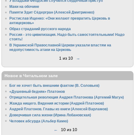
У Владыки Феодосия случился сердечный приступ
Маки на обочине
Памяти Эдит Сёдергран (Алексей Дмитриенко)
Ростислав Ищенко: «Они желают превратить Церковь в
антицерковь»
Образ страданий русского народа
Россия - это цивилизация. Надо быть самостоятельными! Надо
стоять!
В Украинской Православной Церкви указали властям на
недопустимость атаки на Церковь
1 из 10
→
Новое в Читальном зале
Бог не хочет быть внешним фактом (В. Соловьев)
«Душевный бедняк» Платонов
Отрицательная революция Андрея Платонова (Артемий Магун)
Жажда нищего. Видения истории (Андрей Платонов)
Андрей Платонов. Главы из книги (Алексей Варламов)
Доверчивая сила жизни (Ирина Лобановская)
Человек абсурда (Альбер Камю)
←
10 из 10