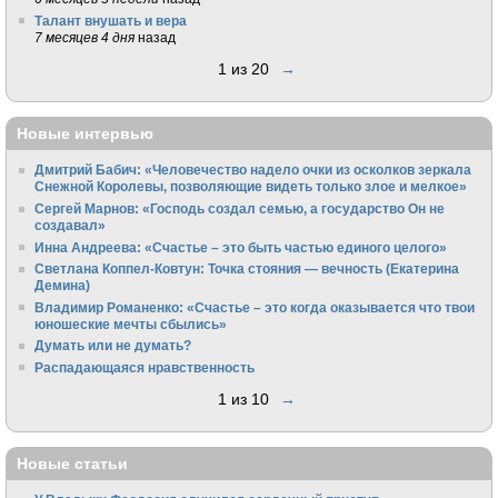
Талант внушать и вера
7 месяцев 4 дня
назад
1 из 20
→
Новые интервью
Дмитрий Бабич: «Человечество надело очки из осколков зеркала
Снежной Королевы, позволяющие видеть только злое и мелкое»
Сергей Марнов: «Господь создал семью, а государство Он не
создавал»
Инна Андреева: «Счастье – это быть частью единого целого»
Светлана Коппел-Ковтун: Точка стояния — вечность (Екатерина
Демина)
Владимир Романенко: «Счастье – это когда оказывается что твои
юношеские мечты сбылись»
Думать или не думать?
Распадающаяся нравственность
1 из 10
→
Новые статьи