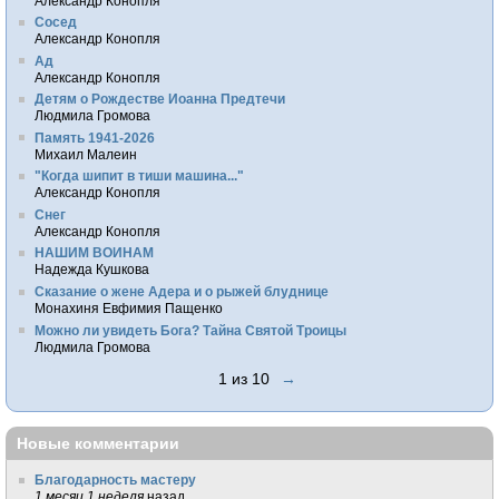
Александр Конопля
Сосед
Александр Конопля
Ад
Александр Конопля
Детям о Рождестве Иоанна Предтечи
Людмила Громова
Память 1941-2026
Михаил Малеин
"Когда шипит в тиши машина..."
Александр Конопля
Снег
Александр Конопля
НАШИМ ВОИНАМ
Надежда Кушкова
Сказание о жене Адера и о рыжей блуднице
Монахиня Евфимия Пащенко
Можно ли увидеть Бога? Тайна Святой Троицы
Людмила Громова
1 из 10
→
Новые комментарии
Благодарность мастеру
1 месяц 1 неделя
назад