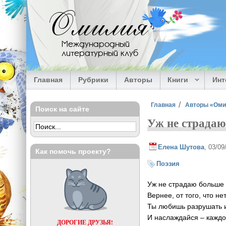
Перейти к основному содержанию
Омилия
Международный
литературный клуб
Главная
Рубрики
Авторы
Книги
Ин
Вы здесь
Главная
Авторы «Ом
Поиск на сайте
Уж не страдаю
Елена Шутова
, 03/0
Как помочь проекту?
Поэзия
Уж не страдаю больше 
Вернее, от того, что нет
Ты любишь разрушать и
И наслаждайся – каждо
ДОРОГИЕ ДРУЗЬЯ!