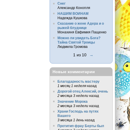
Снег
Александр Конопля
НАШИМ ВОИНАМ
Надежда Кушкова
Сказание о жене Адера и о
рыжей блуднице
Монахиня Евфимия Пащенко
Можно ли увидеть Бога?
Тайна Святой Троицы
Людмила Громова
1 из 10
→
Новые комментарии
Благодарность мастеру
1 месяц 1 неделя
назад
Дорогой отец Алексий, очень
2 месяца 3 недели
назад
Значение Морока
2 месяца 3 недели
назад
Храни Господь на путях
Вашего
3 месяца 1 день
назад
Протитип фрау Берты был