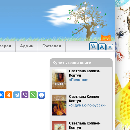
лерея
Админ
Гостевая
Купить наши книги
Светлана Коппел-
Ковтун
«Полотно»
Светлана Коппел-
Ковтун
«Я думаю по-русски»
Светлана Коппел-
Ковтун