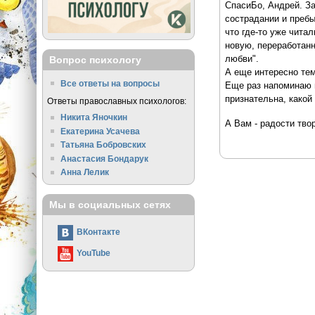
СпасиБо, Андрей. За
сострадании и пребы
что где-то уже чита
новую, переработанн
любви".
Вопрос психологу
А еще интересно тем,
Все ответы на вопросы
Еще раз напоминаю и
признательна, какой
Ответы православных психологов:
Никита Яночкин
А Вам - радости тво
Екатерина Усачева
Татьяна Бобровских
Анастасия Бондарук
Анна Лелик
Мы в социальных сетях
ВКонтакте
YouTube