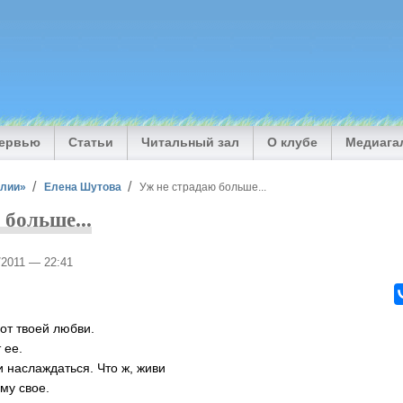
тервью
Статьи
Читальный зал
О клубе
Медиага
илии»
Елена Шутова
Уж не страдаю больше...
 больше...
9/2011 — 22:41
от твоей любви.
 ее.
 наслаждаться. Что ж, живи
му свое.