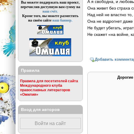
А я свободна, и любов
Вы можете поддержать наш проект,
перечислив доступную вам сумму на
Она живет без страха с
наш счёт.
Над ней не властно то, 
Кроме того, вы можете разместить
на своём сайте
наш баннер.
Она не вздрогнет даже
Не будет убегать, играт
Не скажет «на войне, к
Добавить коммента
Правила
Дорогие
Правила для посетителей сайта
Международного клуба
православных литераторов
«Омилия»
Вход для авторов
Войти на сайт