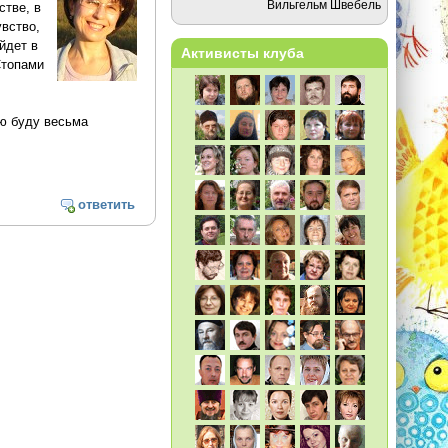
Вильгельм Швебель
стве, в
вство,
йдет в
Активисты клуба
Стопами
ую буду весьма
ответить