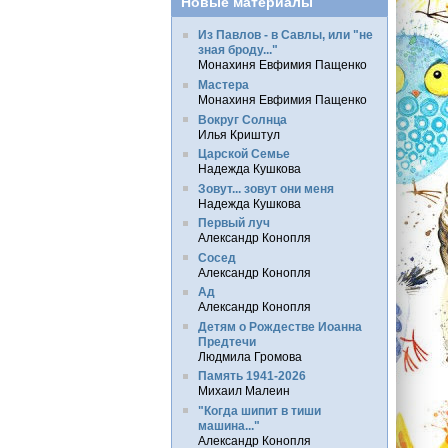
Новые материалы
Из Павлов - в Савлы, или "не
зная броду..."
Монахиня Евфимия Пащенко
Мастера
Монахиня Евфимия Пащенко
Вокруг Солнца
Илья Криштул
Царской Семье
Надежда Кушкова
Зовут... зовут они меня
Надежда Кушкова
Первый луч
Александр Конопля
Сосед
Александр Конопля
Ад
Александр Конопля
Детям о Рождестве Иоанна
Предтечи
Людмила Громова
Память 1941-2026
Михаил Малеин
"Когда шипит в тиши
машина..."
Александр Конопля