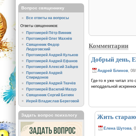
Вопрос священнику
Все ответы на вопросы
Ответы священников:
Протоиерей Пётр Винник
Протоиерей Олег Махнёв
Комментарии
Священник Федор
Людоговский
Протоиерей Андрей Кульков
Добрый день, Е
Протоиерей Андрей Ефанов
Протоиерей Алексий Зайцев
Андрей Блинов
, 08
Протоиерей Андрей
Спиридонов
Где-то я уже читал это 
Протоиерей Андрей Ткачёв
неподдельной искренно
Протоиерей Василий Мазур
Священник Сергий Бегиян
Иерей Владислав Береговой
Жить стараюс
Задать вопрос психологу
Елена Шутова
, 