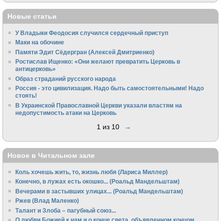
Новые статьи
У Владыки Феодосия случился сердечный приступ
Маки на обочине
Памяти Эдит Сёдергран (Алексей Дмитриенко)
Ростислав Ищенко: «Они желают превратить Церковь в
антицерковь»
Образ страданий русского народа
Россия - это цивилизация. Надо быть самостоятельными! Надо
стоять!
В Украинской Православной Церкви указали властям на
недопустимость атаки на Церковь
1 из 10
→
Новое в Читальном зале
Коль хочешь жить, то, жизнь любя (Лариса Миллер)
Конечно, в лужах есть окошко... (Роальд Мандельштам)
Вечерами в застывших улицах... (Роальд Мандельштам)
Ржев (Влад Маленко)
Талант и Злоба – пагубный союз...
О любви Божией к нам и о конце света, объявленном концом