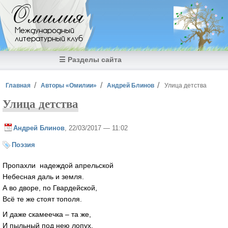
Перейти к основному содержанию
Омилия
Международный
литературный клуб
☰ Разделы сайта
Вы здесь
Главная
Авторы «Омилии»
Андрей Блинов
Улица детства
Улица детства
Андрей Блинов
, 22/03/2017 — 11:02
Поэзия
Пропахли надеждой апрельской
Небесная даль и земля.
А во дворе, по Гвардейской,
Всё те же стоят тополя.
И даже скамеечка – та же,
И пыльный под нею лопух,