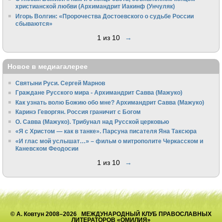
христианской любви (Архимандрит Иакинф (Унчуляк)
Игорь Волгин: «Пророчества Достоевского о судьбе России
сбываются»
1 из 10
→
Новое в медиагалерее
Святыни Руси. Сергей Марнов
Граждане Русского мира - Архимандрит Савва (Мажуко)
Как узнать волю Божию обо мне? Архимандрит Савва (Мажуко)
Каринэ Геворгян. Россия граничит с Богом
О. Савва (Мажуко). Трибунал над Русской церковью
«Я с Христом — как в танке». Парсуна писателя Яна Таксюра
«И глас мой услышат…» – фильм о митрополите Черкасском и
Каневском Феодосии
1 из 10
→
© А. Ковтун 2008–2026 МЕЖДУНАРОДНЫЙ КЛУБ ПРАВОСЛАВНЫХ
ЛИТЕРАТОРОВ «ОМИЛИЯ»