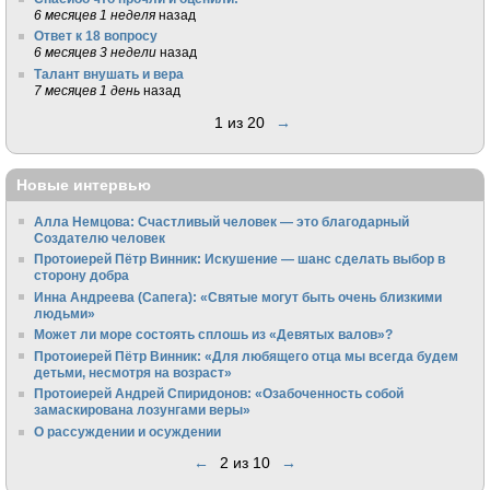
6 месяцев 1 неделя
назад
Ответ к 18 вопросу
6 месяцев 3 недели
назад
Талант внушать и вера
7 месяцев 1 день
назад
1 из 20
→
Новые интервью
Алла Немцова: Счастливый человек — это благодарный
Создателю человек
Протоиерей Пётр Винник: Искушение — шанс сделать выбор в
сторону добра
Инна Андреева (Сапега): «Святые могут быть очень близкими
людьми»
Может ли море состоять сплошь из «Девятых валов»?
Протоиерей Пётр Винник: «Для любящего отца мы всегда будем
детьми, несмотря на возраст»
Протоиерей Андрей Спиридонов: «Озабоченность собой
замаскирована лозунгами веры»
О рассуждении и осуждении
←
2 из 10
→