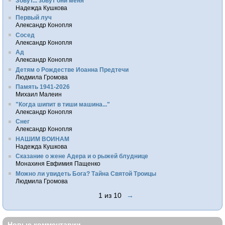
Зовут... зовут они меня
Надежда Кушкова
Первый луч
Александр Конопля
Сосед
Александр Конопля
Ад
Александр Конопля
Детям о Рождестве Иоанна Предтечи
Людмила Громова
Память 1941-2026
Михаил Малеин
"Когда шипит в тиши машина..."
Александр Конопля
Снег
Александр Конопля
НАШИМ ВОИНАМ
Надежда Кушкова
Сказание о жене Адера и о рыжей блуднице
Монахиня Евфимия Пащенко
Можно ли увидеть Бога? Тайна Святой Троицы
Людмила Громова
1 из 10
→
Новые комментарии