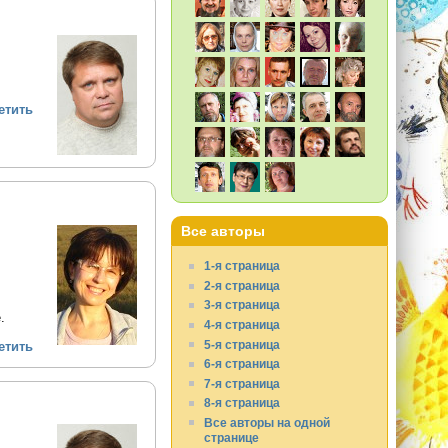
етить
Все авторы
1-я страница
2-я страница
3-я страница
.
4-я страница
5-я страница
етить
6-я страница
7-я страница
8-я страница
Все авторы на одной
странице