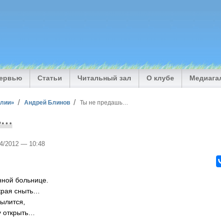
тервью
Статьи
Читальный зал
О клубе
Медиага
илии»
Андрей Блинов
Ты не предашь…
ь…
04/2012 — 10:48
нной больнице.
окрая сныть…
пылится,
у открыть…