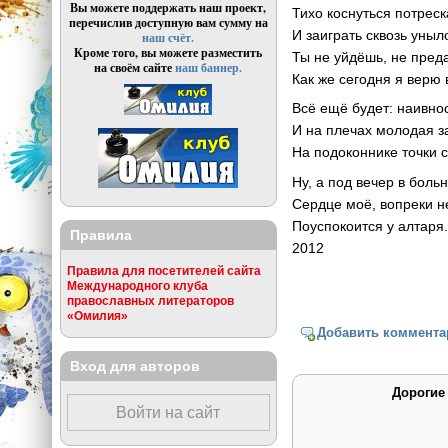
Вы можете поддержать наш проект,
Тихо коснуться потрес
перечислив доступную вам сумму на
И заиграть сквозь уныл
наш счёт.
Кроме того, вы можете разместить
Ты не уйдёшь, не пред
на своём сайте
наш баннер.
Как же сегодня я верю 
Всё ещё будет: наивно
И на плечах молодая з
На подоконнике точки
Ну, а под вечер в боль
Сердце моё, вопреки н
Поуспокоится у алтаря
Правила
2012
Правила для посетителей сайта
Международного клуба
православных литераторов
«Омилия»
Добавить коммента
Вход для авторов
Дорогие
Войти на сайт