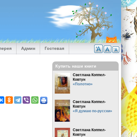
лерея
Админ
Гостевая
Купить наши книги
Светлана Коппел-
Ковтун
«Полотно»
Светлана Коппел-
Ковтун
«Я думаю по-русски»
Светлана Коппел-
Ковтун