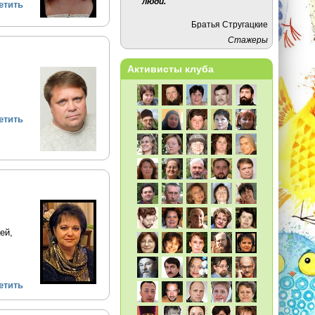
люди.
етить
Братья Стругацкие
Стажеры
Активисты клуба
етить
ей,
етить