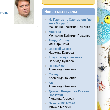
Новые материалы
етить
Из Павлов - в Савлы, или "не
зная броду..."
Монахиня Евфимия Пащенко
Мастера
Монахиня Евфимия Пащенко
Вокруг Солнца
Илья Криштул
Царской Семье
Надежда Кушкова
Зовут... зовут они меня
Надежда Кушкова
Первый луч
Александр Конопля
Сосед
Александр Конопля
Ад
Александр Конопля
Детям о Рождестве Иоанна
Предтечи
Людмила Громова
Память 1941-2026
Михаил Малеин