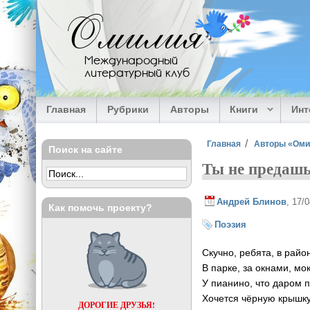
Перейти к основному содержанию
Омилия
Международный
литературный клуб
Главная
Рубрики
Авторы
Книги
Ин
Вы здесь
Главная
Авторы «Ом
Поиск на сайте
Ты не предаш
Андрей Блинов
, 17/
Как помочь проекту?
Поэзия
Скучно, ребята, в райо
В парке, за окнами, м
У пианино, что даром 
Хочется чёрную крышк
ДОРОГИЕ ДРУЗЬЯ!