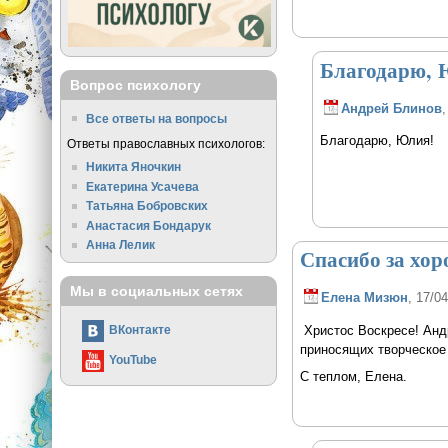
Благодарю,
Вопрос психологу
Андрей Блинов
,
Все ответы на вопросы
Благодарю, Юлия!
Ответы православных психологов:
Никита Яночкин
Екатерина Усачева
Татьяна Бобровских
Анастасия Бондарук
Анна Лелик
Спасибо за хор
Мы в социальных сетях
Елена Мизюн
, 17/0
Христос Воскресе! Анд
ВКонтакте
приносящих творческое
YouTube
С теплом, Елена.