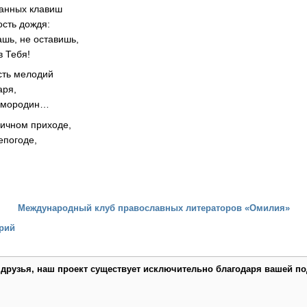
канных клавиш
ость дождя:
ашь, не оставишь,
в Тебя!
сть мелодий
аря,
 смородин…
ничном приходе,
епогоде,
.
Международный клуб православных литераторов «Омилия»
рий
 друзья, наш проект существует исключительно благодаря вашей по