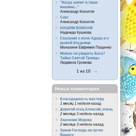
"Когда шипит в тиши
машина..."
Александр Конопля
Снег
Александр Конопля
НАШИМ ВОИНАМ
Надежда Кушкова
Сказание о жене Адера и о
рыжей блуднице
Монахиня Евфимия Пащенко
Можно ли увидеть Бога?
Тайна Святой Троицы
Людмила Громова
1 из 10
→
Новые комментарии
Благодарность мастеру
1 месяц 1 неделя
назад
Дорогой отец Алексий, очень
2 месяца 3 недели
назад
Значение Морока
2 месяца 3 недели
назад
Храни Господь на путях
Вашего