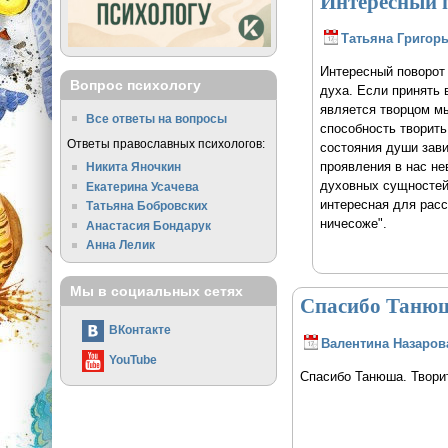
Интересный 
Татьяна Григор
Интересный поворот 
Вопрос психологу
духа. Если принять 
является творцом мы
Все ответы на вопросы
способность творить 
Ответы православных психологов:
состояния души зави
проявления в нас не
Никита Яночкин
духовных сущностей .
Екатерина Усачева
интересная для рас
Татьяна Бобровских
ничесоже".
Анастасия Бондарук
Анна Лелик
Мы в социальных сетях
Спасибо Танюш
ВКонтакте
Валентина Назаров
YouTube
Спасибо Танюша. Творит