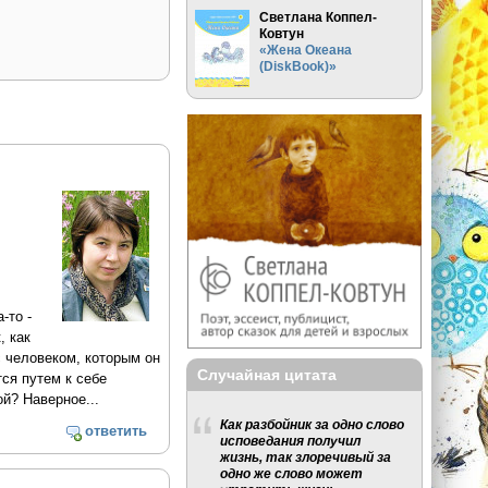
Светлана Коппел-
Ковтун
«Жена Океана
(DiskBook)»
-то -
, как
с человеком, которым он
Случайная цитата
тся путем к себе
й? Наверное...
Как разбойник за одно слово
ответить
исповедания получил
жизнь, так злоречивый за
одно же слово может