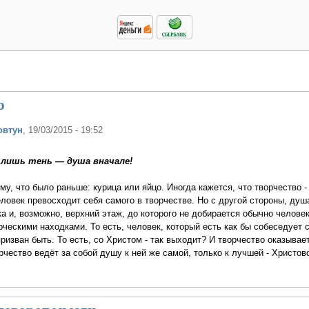
о
овтун
, 19/03/2015 - 19:52
лишь тень — душа вначале!
му, что было раньше: курица или яйцо. Иногда кажется, что творчество -
ловек превосходит себя самого в творчестве. Но с другой стороны, душа
а и, возможно, верхний этаж, до которого не добирается обычно человек
орческими находками. То есть, человек, который есть как бы собеседует 
ризван быть. То есть, со Христом - так выходит? И творчество оказывае
чество ведёт за собой душу к ней же самой, только к лучшей - Христово