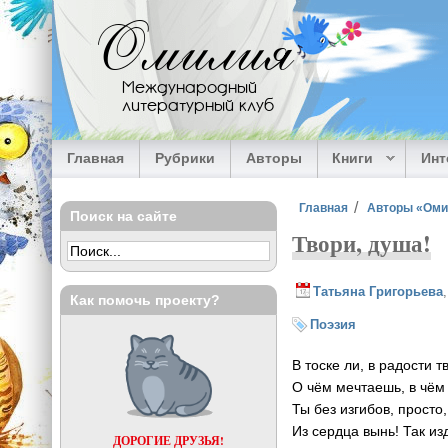
Перейти к основному содержанию
Омилия
Международный
литературный клуб
Главная
Рубрики
Авторы
Книги
Ин
Вы здесь
Главная
Авторы «Ом
Поиск на сайте
Твори, душа!
Татьяна Григорьева
Как помочь проекту?
Поэзия
В тоске ли, в радости т
О чём мечтаешь, в чём
Ты без изгибов, просто
Из сердца вынь! Так и
ДОРОГИЕ ДРУЗЬЯ!