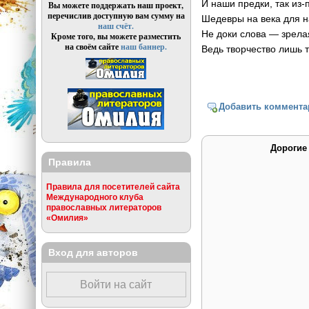
И наши предки, так из-
Вы можете поддержать наш проект,
перечислив доступную вам сумму на
Шедевры на века для 
наш счёт.
Не доки слова — зрела
Кроме того, вы можете разместить
на своём сайте
наш баннер.
Ведь творчество лишь 
Добавить коммента
Дорогие
Правила
Правила для посетителей сайта
Международного клуба
православных литераторов
«Омилия»
Вход для авторов
Войти на сайт