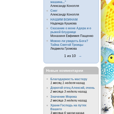
машина..."
Александр Конопля
Снег
Александр Конопля
НАШИМ ВОИНАМ
Надежда Кушкова
Сказание о жене Адера и о
рыжей блуднице
Монахиня Евфимия Пащенко
Можно ли увидеть Бога?
Тайна Святой Троицы
Людмила Громова
1 из 10
→
Новые комментарии
Благодарность мастеру
1 месяц 1 неделя
назад
Дорогой отец Алексий, очень
2 месяца 3 недели
назад
Значение Морока
2 месяца 3 недели
назад
Храни Господь на путях
Вашего
3 месяца 6 часов
назад