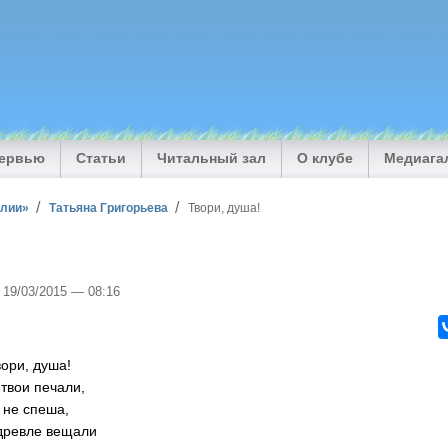
тервью
Статьи
Читальный зал
О клубе
Медиага
илии»
Татьяна Григорьева
Твори, душа!
, 19/03/2015 — 08:16
вори, душа!
 твои печали,
, не спеша,
здревле вещали