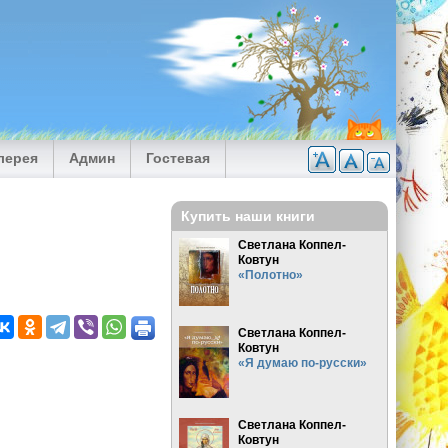
лерея
Админ
Гостевая
Купить наши книги
Светлана Коппел-
Ковтун
«Полотно»
Светлана Коппел-
Ковтун
«Я думаю по-русски»
Светлана Коппел-
Ковтун