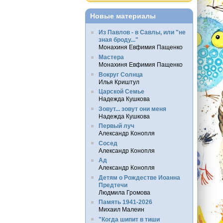
Новые материалы
Из Павлов - в Савлы, или "не
зная броду..."
Монахиня Евфимия Пащенко
Мастера
Монахиня Евфимия Пащенко
Вокруг Солнца
Илья Криштул
Царской Семье
Надежда Кушкова
Зовут... зовут они меня
Надежда Кушкова
Первый луч
Александр Конопля
Сосед
Александр Конопля
Ад
Александр Конопля
Детям о Рождестве Иоанна
Предтечи
Людмила Громова
Память 1941-2026
Михаил Малеин
"Когда шипит в тиши