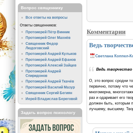
Вопрос священнику
Все ответы на вопросы
Ответы священников:
Комментарии
Протоиерей Пётр Винник
Протоиерей Олег Махнёв
Ведь творчеств
Священник Федор
Людоговский
Протоиерей Андрей Кульков
Светлана Коппел-К
Протоиерей Андрей Ефанов
Протоиерей Алексий Зайцев
Ведь творчество 
Протоиерей Андрей
Спиридонов
О, это вопрос сродни то
Протоиерей Андрей Ткачёв
первично, потому что че
Протоиерей Василий Мазур
многомерна, многоэтажк
Священник Сергий Бегиян
раз и одаривает его тв
Иерей Владислав Береговой
должен быть, которым п
лучшему, высшему. Твор
Задать вопрос психологу