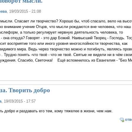
поворот мысли.
ьева
, 19/03/2015 - 21:08
мысли. Спасает ли творчество? Хорошо бы, чтоб спасало, вело на высо
во внимание учение Отцов, что мысли рождаются вне человека, что наш 
слеформ, а только регулирует нервную деятельность человека, то
- она откуда? Говорят - это дар Божий. Наивысший Творец - Господь. Тог
сит восприятие того или иного уровня многослойности творчества, как
видимого мира. Ведь через творчество можно и погибнуть, являясь про
 Трудно понять -что твоё - что не твоё. Святые не видели ни в чём свои
суждения. Спасибо, Светочка! Ещё вспомнилось из Евангелия - "Без М
а. Творить добро
а
, 19/03/2015 - 17:57
ь добро и раздавать его тем, кому тяжелее в жизни, чем нам.
отв