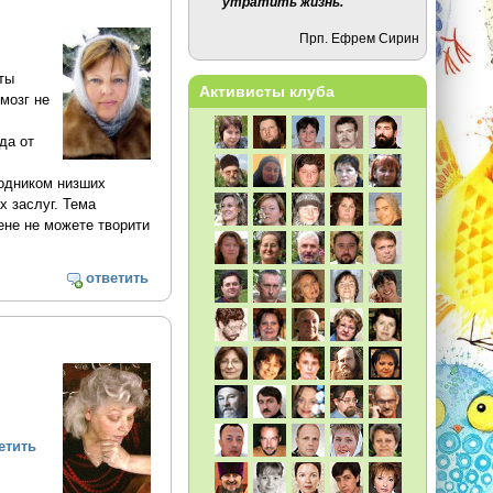
утратить жизнь.
Прп. Ефрем Сирин
ты
Активисты клуба
мозг не
да от
водником низших
х заслуг. Тема
ене не можете творити
ответить
етить