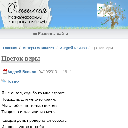
Перейти к основному содержанию
Омилия
Международный
литературный клуб
☰ Разделы сайта
Вы здесь
Главная
Авторы «Омилии»
Андрей Блинов
Цветок веры
Цветок веры
Андрей Блинов
, 04/10/2010 — 16:11
Поэзия
Я не ангел, судьба ко мне строже
Подошла, для чего-то храня.
Мы с тобою не только похожи –
Ты давно стала частью меня.
Каждый день проверяется совесть,
И порою устав от себя,