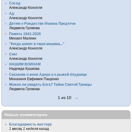
Сосед
Александр Конопля
Ад
Александр Конопля
Детям о Рождестве Иоанна Предтечи
Людмила Громова
Память 1941-2026
Михаил Малеин
"Когда шипит в тиши машина..."
Александр Конопля
Снег
Александр Конопля
НАШИМ ВОИНАМ
Надежда Кушкова
Сказание о жене Адера и о рыжей блуднице
Монахиня Евфимия Пащенко
Можно ли увидеть Бога? Тайна Святой Троицы
Людмила Громова
1 из 10
→
Новые комментарии
Благодарность мастеру
1 месяц 1 неделя
назад