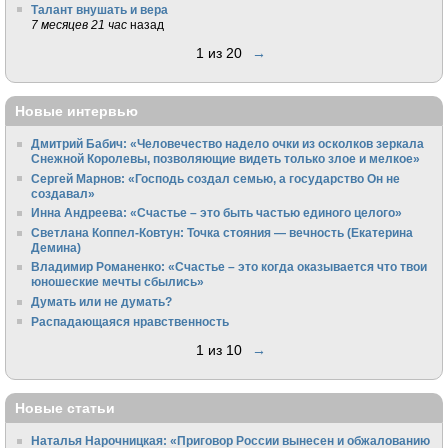
Талант внушать и вера
7 месяцев 21 час
назад
1 из 20
→
Новые интервью
Дмитрий Бабич: «Человечество надело очки из осколков зеркала
Снежной Королевы, позволяющие видеть только злое и мелкое»
Сергей Марнов: «Господь создал семью, а государство Он не
создавал»
Инна Андреева: «Счастье – это быть частью единого целого»
Светлана Коппел-Ковтун: Точка стояния — вечность (Екатерина
Демина)
Владимир Романенко: «Счастье – это когда оказывается что твои
юношеские мечты сбылись»
Думать или не думать?
Распадающаяся нравственность
1 из 10
→
Новые статьи
Наталья Нарочницкая: «Приговор России вынесен и обжалованию