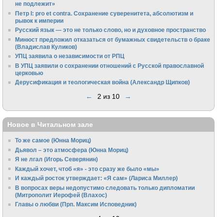
не подлежит»
Петр I: pro et contra. Сохранение суверенитета, абсолютизм и
рывок к империи
Русский язык — это не только слово, но и духовное пространство
Минюст предложил отказаться от бумажных свидетельств о браке
(Владислав Куликов)
УПЦ заявила о независимости от РПЦ
В УПЦ заявили о сохранении отношений с Русской православной
церковью
Дерусификация и теологическая война (Александр Щипков)
←
2 из 10
→
Новое в Читальном зале
То же самое (Юнна Мориц)
Дьявол – это атмосфера (Юнна Мориц)
Я не лгал (Игорь Северянин)
Каждый хочет, чтоб «я» - это сразу же было «мы»
И каждый росток утверждает: «Я сам» (Лариса Миллер)
В вопросах веры недопустимо следовать только дипломатии
(Митрополит Иерофей (Влахос)
Главы о любви (Прп. Максим Исповедник)