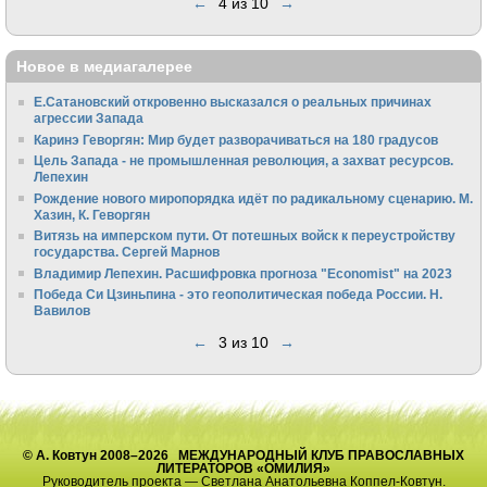
←
4 из 10
→
Новое в медиагалерее
Е.Сатановский откровенно высказался о реальных причинах
агрессии Запада
Каринэ Геворгян: Мир будет разворачиваться на 180 градусов
Цель Запада - не промышленная революция, а захват ресурсов.
Лепехин
Рождение нового миропорядка идёт по радикальному сценарию. М.
Хазин, К. Геворгян
Витязь на имперском пути. От потешных войск к переустройству
государства. Сергей Марнов
Владимир Лепехин. Расшифровка прогноза "Economist" на 2023
Победа Си Цзиньпина - это геополитическая победа России. Н.
Вавилов
←
3 из 10
→
© А. Ковтун 2008–2026 МЕЖДУНАРОДНЫЙ КЛУБ ПРАВОСЛАВНЫХ
ЛИТЕРАТОРОВ «ОМИЛИЯ»
Руководитель проекта — Светлана Анатольевна Коппел-Ковтун.