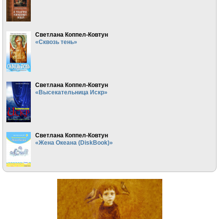
Светлана Коппел-Ковтун
«Сквозь тень»
Светлана Коппел-Ковтун
«Высекательница Искр»
Светлана Коппел-Ковтун
«Жена Океана (DiskBook)»