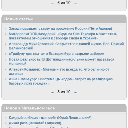
←
6 из 10
→
Новые статьи
Запад повышает ставку на поражение России (Пётр Акопов)
Митрополит УПЦ Феодосий: «Судьба Яна Таксюра может стать
показателем отношения к свободе слова в Украине»
Алек­сандр Михайловский: Старчество в нашей жизни. Прп. Паисий
Величковский
«Трибуну для поэта» в Екатеринбурге закрыли забором
Новая реальность: В Шотландии насильник может назваться
женщиной
Алексей Козырев: «Мнение – это всегда то, что отлично от
истины»
Анна Швабауэр: «Система QR-кодов - запрет на реализацию
базовых прав граждан»
←
3 из 10
→
Новое в Читальном зале
Каждый выбирает для себя (Юрий Левитанский)
Дикая роза (Николай Голубош)