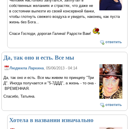
Человек настолько запутался, заплутал в
собственных желаниях и страстях, что даже не
в состоянии вылезти из своей консервной банки,
чтобы глотнуть свежего воздуха и увидеть, наконец, как пуста
жизнь без Бога...
Спаси Господи, дорогая Галина! Радости Вам!
ответить
Да, так оно и есть. Все мы
Людмила Ларкина
, 05/06/2013 - 04:14
Да, так оно и есть. Все мы живем по принципу "Три
Д". Иногда получается и "5-7ДДД", а жизнь - то она -
ВРЕМЕННАЯ.
Спасибо, Татьяна.
ответить
Хотела в названии изначально