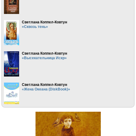
Светлана Коппел-Ковтун
«Сквозь тень»
Светлана Коппел-Ковтун
«Высекательница Искр»
Светлана Коппел-Ковтун
«Жена Океана (DiskBook)»