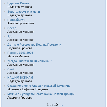
Царской Семье
Надежда Кушкова
Зовут... зовут они меня
Надежда Кушкова
Первый луч
Александр Конопля
Сосед
Александр Конопля
Ад
Александр Конопля
Детям о Рождестве Иоанна Предтечи
Людмила Громова
Память 1941-2026
Михаил Малеин
"Когда шипит в тиши машина..."
Александр Конопля
Снег
Александр Конопля
НАШИМ ВОИНАМ
Надежда Кушкова
Сказание о жене Адера и о рыжей блуднице
Монахиня Евфимия Пащенко
Можно ли увидеть Бога? Тайна Святой Троицы
Людмила Громова
1 из 10
→