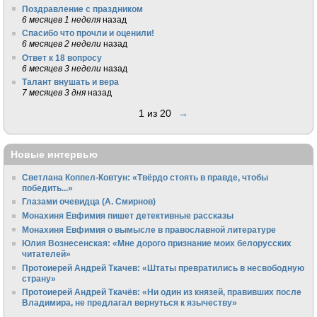
Поздравление с праздником
6 месяцев 1 неделя
назад
Спасибо что прочли и оценили!
6 месяцев 2 недели
назад
Ответ к 18 вопросу
6 месяцев 3 недели
назад
Талант внушать и вера
7 месяцев 3 дня
назад
1 из 20
→
Новые интервью
Светлана Коппел-Ковтун: «Твёрдо стоять в правде, чтобы
победить...»
Глазами очевидца (А. Смирнов)
Монахиня Евфимия пишет детективные рассказы
Монахиня Евфимия о вымысле в православной литературе
Юлия Вознесенская: «Мне дорого признание моих белорусских
читателей»
Протоиерей Андрей Ткачев: «Штаты превратились в несвободную
страну»
Протоиерей Андрей Ткачёв: «Ни один из князей, правивших после
Владимира, не предлагал вернуться к язычеству»