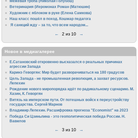
Межевая тропа (Николай Голубош)
Ветеринария (Иеромонах Роман (Матюшин)
Художник с яблоком в руке (Елена Самкова)
Наш класс пошёл в поход. Кошмар педагога
Я санкций жду – за то, что всем народом...
←
2 из 10
→
Новое в медиагалерее
Е.Сатановский откровенно высказался о реальных причинах
агрессии Запада
Каринэ Геворгян: Мир будет разворачиваться на 180 градусов
Цель Запада - не промышленная революция, а захват ресурсов.
Лепехин
Рождение нового миропорядка идёт по радикальному сценарию. М.
Хазин, К. Геворгян
Витязь на имперском пути. От потешных войск к переустройству
государства. Сергей Марнов
Владимир Лепехин. Расшифровка прогноза "Economist" на 2023
Победа Си Цзиньпина - это геополитическая победа России. Н.
Вавилов
←
3 из 10
→