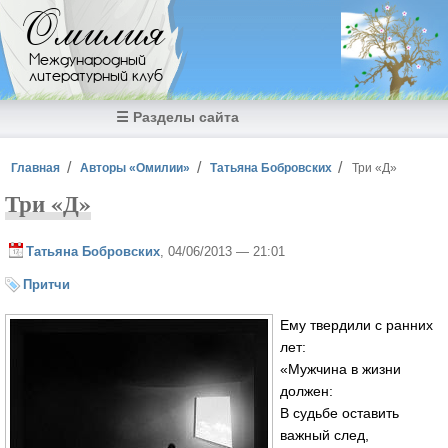
Перейти к основному содержанию
Омилия
Международный
литературный клуб
☰ Разделы сайта
Вы здесь
Главная
Авторы «Омилии»
Татьяна Бобровских
Три «Д»
Три «Д»
Татьяна Бобровских
, 04/06/2013 — 21:01
Притчи
Ему твердили с ранних
лет:
«Мужчина в жизни
должен:
В судьбе оставить
важный след,