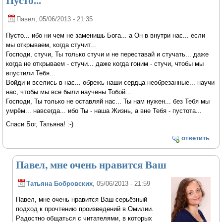
Пусто...
Павел
, 05/06/2013 - 21:35
Пусто... ибо ни чем не заменишь Бога... а Он в внутри нас... если
мы открываем, когда стучит...
Господи, стучи, Ты только стучи и не переставай и стучать... даже
когда не открываем - стучи... даже когда гоним - стучи, чтобы мы
впустили Тебя...
Войди и вселись в нас... обрежь наши сердца необрезанные... научи
нас, чтобы мы все были научены Тобой...
Господи, Ты только не оставляй нас... Ты нам нужен... без Тебя мы
умрём... навсегда... ибо Ты - наша Жизнь, а вне Тебя - пустота...
Спаси Бог, Татьяна! :-)
ответить
Павел, мне очень нравится Ваш
Татьяна Бобровских
, 05/06/2013 - 21:59
Павел, мне очень нравится Ваш серьёзный
подход к прочтению произведений в Омилии.
Радостно общаться с читателями, в которых