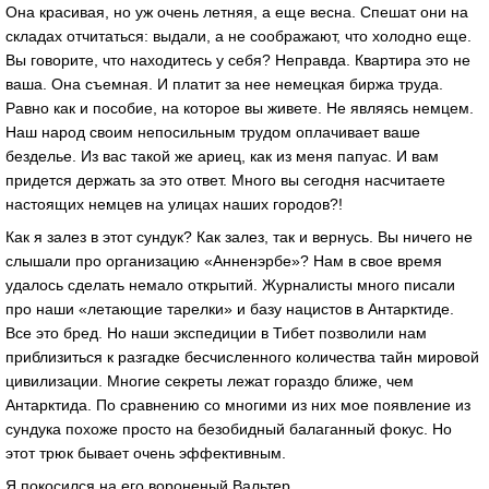
Она красивая, но уж очень летняя, а еще весна. Спешат они на
складах отчитаться: выдали, а не соображают, что холодно еще.
Вы говорите, что находитесь у себя? Неправда. Квартира это не
ваша. Она съемная. И платит за нее немецкая биржа труда.
Равно как и пособие, на которое вы живете. Не являясь немцем.
Наш народ своим непосильным трудом оплачивает ваше
безделье. Из вас такой же ариец, как из меня папуас. И вам
придется держать за это ответ. Много вы сегодня насчитаете
настоящих немцев на улицах наших городов?!
Как я залез в этот сундук? Как залез, так и вернусь. Вы ничего не
слышали про организацию «Анненэрбе»? Нам в свое время
удалось сделать немало открытий. Журналисты много писали
про наши «летающие тарелки» и базу нацистов в Антарктиде.
Все это бред. Но наши экспедиции в Тибет позволили нам
приблизиться к разгадке бесчисленного количества тайн мировой
цивилизации. Многие секреты лежат гораздо ближе, чем
Антарктида. По сравнению со многими из них мое появление из
сундука похоже просто на безобидный балаганный фокус. Но
этот трюк бывает очень эффективным.
Я покосился на его вороненый Вальтер.