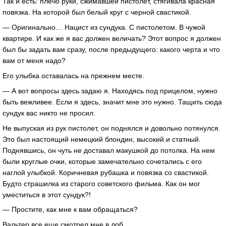
Так и есть: плечо руки, сжимавшей пистолет, стягивала красная
повязка. На которой был белый круг с черной свастикой.
— Оригинально… Нацист из сундука. С пистолетом. В чужой
квартире. И как же я вас должен величать? Этот вопрос я должен
был бы задать вам сразу, после предыдущего: какого черта и что
вам от меня надо?
Его улыбка оставалась на прежнем месте.
— А вот вопросы здесь задаю я. Находясь под прицелом, нужно
быть вежливее. Если я здесь, значит мне это нужно. Тащить сюда
сундук вас никто не просил.
Не выпуская из рук пистолет, он поднялся и довольно потянулся.
Это был настоящий немецкий блондин, высокий и статный.
Поднявшись, он чуть не доставал макушкой до потолка. На нем
были круглые очки, которые замечательно сочетались с его
наглой улыбкой. Коричневая рубашка и повязка со свастикой.
Будто страшилка из старого советского фильма. Как он мог
уместиться в этот сундук?!
— Простите, как мне к вам обращаться?
Вальтер все еще смотрел мне в лоб.