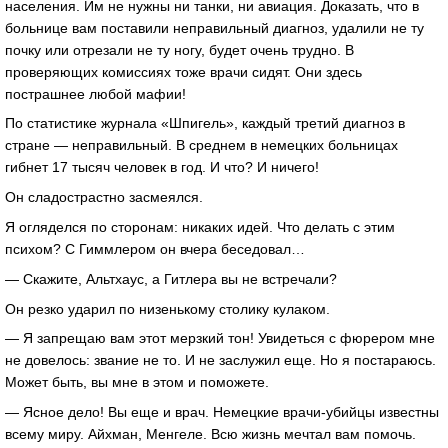
населения. Им не нужны ни танки, ни авиация. Доказать, что в
больнице вам поставили неправильный диагноз, удалили не ту
почку или отрезали не ту ногу, будет очень трудно. В
проверяющих комиссиях тоже врачи сидят. Они здесь
пострашнее любой мафии!
По статистике журнала «Шпигель», каждый третий диагноз в
стране — неправильный. В среднем в немецких больницах
гибнет 17 тысяч человек в год. И что? И ничего!
Он сладострастно засмеялся.
Я огляделся по сторонам: никаких идей. Что делать с этим
психом? С Гиммлером он вчера беседовал…
— Скажите, Альтхаус, а Гитлера вы не встречали?
Он резко ударил по низенькому столику кулаком.
— Я запрещаю вам этот мерзкий тон! Увидеться с фюрером мне
не довелось: звание не то. И не заслужил еще. Но я постараюсь.
Может быть, вы мне в этом и поможете.
— Ясное дело! Вы еще и врач. Немецкие врачи-убийцы известны
всему миру. Айхман, Менгеле. Всю жизнь мечтал вам помочь.