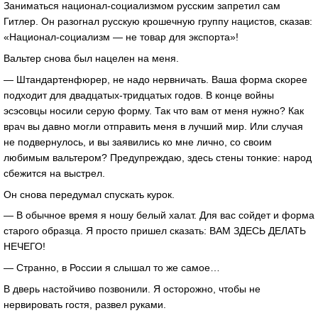
Заниматься национал-социализмом русским запретил сам
Гитлер. Он разогнал русскую крошечную группу нацистов, сказав:
«Национал-социализм — не товар для экспорта»!
Вальтер снова был нацелен на меня.
— Штандартенфюрер, не надо нервничать. Ваша форма скорее
подходит для двадцатых-тридцатых годов. В конце войны
эсэсовцы носили серую форму. Так что вам от меня нужно? Как
врач вы давно могли отправить меня в лучший мир. Или случая
не подвернулось, и вы заявились ко мне лично, со своим
любимым вальтером? Предупреждаю, здесь стены тонкие: народ
сбежится на выстрел.
Он снова передумал спускать курок.
— В обычное время я ношу белый халат. Для вас сойдет и форма
старого образца. Я просто пришел сказать: ВАМ ЗДЕСЬ ДЕЛАТЬ
НЕЧЕГО!
— Странно, в России я слышал то же самое…
В дверь настойчиво позвонили. Я осторожно, чтобы не
нервировать гостя, развел руками.