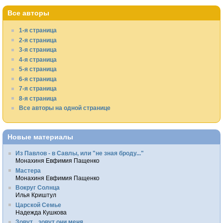
Все авторы
1-я страница
2-я страница
3-я страница
4-я страница
5-я страница
6-я страница
7-я страница
8-я страница
Все авторы на одной странице
Новые материалы
Из Павлов - в Савлы, или "не зная броду..."
Монахиня Евфимия Пащенко
Мастера
Монахиня Евфимия Пащенко
Вокруг Солнца
Илья Криштул
Царской Семье
Надежда Кушкова
Зовут... зовут они меня