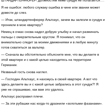
ШТАНДАРТЕНФЮРЕР! Должностям ниже сундук не полагается….
Я не ошибся: любого служаку ошибка в чине или звании может
довести до слез.
— Итак, штандартенфюрер Альтхаус, зачем вы залезли в сундук и
проникли в мою квартиру?
Немец в очках снова надел добрую улыбку и начал разминать
пальцы с омерзительным хрустом. Я понимал, что он
внимательно следит за моими движениями и в любую минуту
готов схватиться за вальтер.
— Сначала вы обстоятельно объясните мне, что вы делаете в
этой квартире и с какой целью находитесь на территории
Германии.
Незваный гость снова наглел.
— Господин Альтхаус, я нахожусь в своей квартире. А вот что
здесь делаете вы и с какой целью забрались в этот сундук?! Я
уже не спрашиваю, как вам это удалось.
Альтхаус расправил плечи.
— За эти рубашки нас когда-то дразнили «золотыми фазанами».