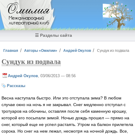
Перейти к основному содержанию
Омилия
Международный
литературный клуб
☰ Разделы сайта
Вы здесь
Главная
Авторы «Омилии»
Андрей Окулов
Сундук из подвала
Сундук из подвала
Андрей Окулов
, 03/06/2013 — 08:56
Рассказы
Весна наступала быстро. Или это отступала зима? В любом
случае окно на ночь я не закрывал. Снег медленно отступал с
тротуаров на обочины, оставляя после себя каменную крошку,
которой его посыпали зимой. Ночью дождь прошел — прямо на
снег, который еще не успел растаять. Утром на балкон прилетела
сорока. Но снег на нем лежал, несмотря на ночной дождь. Все,