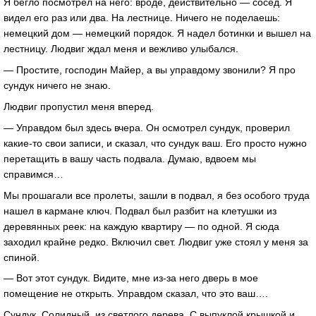
Я бегло посмотрел на него: вроде, действительно — сосед. Я
видел его раз или два. На лестнице. Ничего не поделаешь:
немецкий дом — немецкий порядок. Я надел ботинки и вышел на
лестницу. Людвиг ждал меня и вежливо улыбался.
— Простите, господин Майер, а вы управдому звонили? Я про
сундук ничего не знаю.
Людвиг пропустил меня вперед.
— Управдом был здесь вчера. Он осмотрел сундук, проверил
какие-то свои записи, и сказал, что сундук ваш. Его просто нужно
перетащить в вашу часть подвала. Думаю, вдвоем мы
справимся…
Мы прошагали все пролеты, зашли в подвал, я без особого труда
нашел в кармане ключ. Подвал был разбит на клетушки из
деревянных реек: на каждую квартиру — по одной. Я сюда
заходил крайне редко. Включил свет. Людвиг уже стоял у меня за
спиной.
— Вот этот сундук. Видите, мне из-за него дверь в мое
помещение не открыть. Управдом сказал, что это ваш….
Сундук. Солидный, из светлого дерева. С выпуклой крышкой и