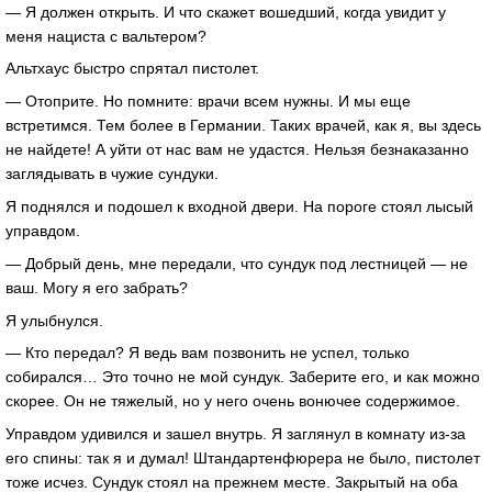
— Я должен открыть. И что скажет вошедший, когда увидит у
меня нациста с вальтером?
Альтхаус быстро спрятал пистолет.
— Отоприте. Но помните: врачи всем нужны. И мы еще
встретимся. Тем более в Германии. Таких врачей, как я, вы здесь
не найдете! А уйти от нас вам не удастся. Нельзя безнаказанно
заглядывать в чужие сундуки.
Я поднялся и подошел к входной двери. На пороге стоял лысый
управдом.
— Добрый день, мне передали, что сундук под лестницей — не
ваш. Могу я его забрать?
Я улыбнулся.
— Кто передал? Я ведь вам позвонить не успел, только
собирался… Это точно не мой сундук. Заберите его, и как можно
скорее. Он не тяжелый, но у него очень вонючее содержимое.
Управдом удивился и зашел внутрь. Я заглянул в комнату из-за
его спины: так я и думал! Штандартенфюрера не было, пистолет
тоже исчез. Сундук стоял на прежнем месте. Закрытый на оба