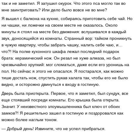
так и не заметил. Я затушил окурок. Что этого пса могло так во
мне заинтриговать? Или дело было вовсе не во мне?
Я вышел с балкона на кухню, собираясь приготовить себе чай. Но
ни чашки, ни ложечки на своем месте не оказалось. Около
минуты я стоял на месте без движения: вслушивался в каждый
звук, доносящийся из комнаты. Странный вор: тайком проникнуть
в чужую квартиру, чтобы забрать чашку, налить себе чаю, и…
что?! На полке кухонного шкафа лежал последний подарок
брата: керамический нож. Он резал не хуже алмаза, но был
чрезвычайно хрупкий: мог сломаться, даже если его уронишь на
пол. Но сейчас я этого не опасался. Я постарался, как можно
тише достать нож, спустить рукав халата так, чтобы его не было
видно, и осторожно двинуться к входу в гостиную.
Дверь была приоткрыта. Первое, что я заметил, был сундук, все
еще стоявший посреди комнаты. Его крышка была открыта.
Значит. У неизвестного злоумышленника был ключ от обоих
замков?! Я решительно зашел в гостиную и поздоровался как
можно более наглым тоном.
— Добрый день! Извините, что не успел прибраться.