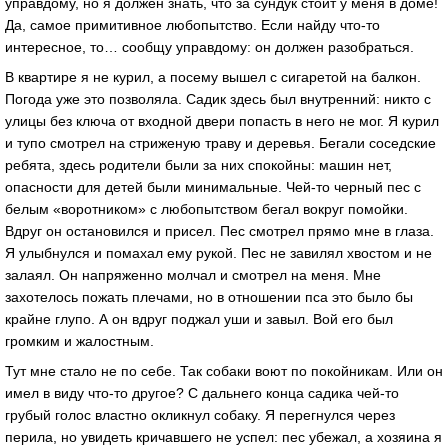
управдому, но я должен знать, что за сундук стоит у меня в доме!
Да, самое примитивное любопытство. Если найду что-то
интересное, то… сообщу управдому: он должен разобраться.
В квартире я не курил, а посему вышел с сигаретой на балкон.
Погода уже это позволяла. Садик здесь был внутренний: никто с
улицы без ключа от входной двери попасть в него не мог. Я курил
и тупо смотрел на стриженую траву и деревья. Бегали соседские
ребята, здесь родители были за них спокойны: машин нет,
опасности для детей были минимальные. Чей-то черный пес с
белым «воротником» с любопытством бегал вокруг помойки.
Вдруг он остановился и присел. Пес смотрел прямо мне в глаза.
Я улыбнулся и помахал ему рукой. Пес не завилял хвостом и не
залаял. Он напряженно молчал и смотрел на меня. Мне
захотелось пожать плечами, но в отношении пса это было бы
крайне глупо. А он вдруг поджал уши и завыл. Вой его был
громким и жалостным.
Тут мне стало не по себе. Так собаки воют по покойникам. Или он
имел в виду что-то другое? С дальнего конца садика чей-то
грубый голос властно окликнул собаку. Я перегнулся через
перила, но увидеть кричавшего не успел: пес убежал, а хозяина я