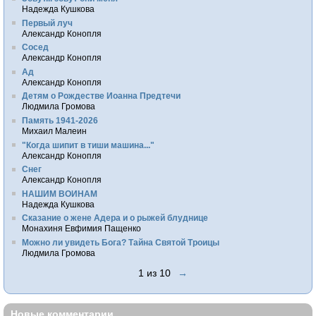
Надежда Кушкова
Первый луч
Александр Конопля
Сосед
Александр Конопля
Ад
Александр Конопля
Детям о Рождестве Иоанна Предтечи
Людмила Громова
Память 1941-2026
Михаил Малеин
"Когда шипит в тиши машина..."
Александр Конопля
Снег
Александр Конопля
НАШИМ ВОИНАМ
Надежда Кушкова
Сказание о жене Адера и о рыжей блуднице
Монахиня Евфимия Пащенко
Можно ли увидеть Бога? Тайна Святой Троицы
Людмила Громова
1 из 10
→
Новые комментарии