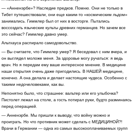
— «Анненэрбе»? Наследие предков. Помню. Они не только в
Тибет путешествовали, они еще каким-то «космическим льдом»
занимались. Гиммлер был от них в восторге. Пытались
воссоздать языческие культы древних германцев. Но зачем все
это сейчас? Гиммлер давно умер.
Альтхауса распирало самодовольство.
— Вы считаете, что Гиммлер умер? Я беседовал с ним вчера, и
он выглядел моложе меня. За здоровье могу ручаться: я ведь
врач. Но я передам ему ваше интересное мнение. В медицине
наши открытия очень даже пригодились. В НАШЕЙ медицине,
конечно. А она делала и делает настоящие чудеса. Особенно с
такими недочеловеками, как вы.
Непонятно было, что страшнее: вальтер или его улыбочка?
Пистолет лежал на столе, а гость потирал руки, будто разминаясь
перед операцией.
— Анненэрбе. Мы пришли к выводу, что войну можно и
проиграть. Но что противник может сделать с МЕДИЦИНОЙ?!
Врачи в Германии — одна из самых высокооплачиваемых групп