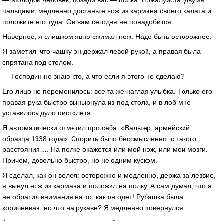
— Молодой человек, позади вас — полка. Пожалуйста, двумя
пальцами, медленно достаньте нож из кармана своего халата и
положите его туда. Он вам сегодня не понадобится.
Наверное, я слишком явно сжимал нож. Надо быть осторожнее.
Я заметил, что чашку он держал левой рукой, а правая была
спрятана под столом.
— Господин не знаю кто, а что если я этого не сделаю?
Его лицо не переменилось: все та же наглая улыбка. Только его
правая рука быстро вынырнула из-под стола, и в лоб мне
уставилось дуло пистолета.
Я автоматически отметил про себя: «Вальтер, армейский,
образца 1938 года». Спорить было бессмысленно: с такого
расстояния…. На полке окажется или мой нож, или мои мозги.
Причем, довольно быстро, но не одним куском.
Я сделал, как он велел: осторожно и медленно, держа за лезвие,
я вынул нож из кармана и положил на полку. А сам думал, что я
не обратил внимания на то, как он одет! Рубашка была
коричневая, но что на рукаве? Я медленно повернулся.