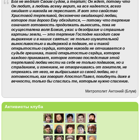
Бог не медлит Своим судом, а терпит; Он ждет, потому что
Он любит, а любовь всему верит, на все надеется, всего
ожидает и никогда не перестает. И вот это свойство
Христовой терпеливой, бесконечно ожидающей любви,
которое так дорого Ему обходится, — потому что терпение
означает готовность продолжать выносить, пока не
осуществлена воля Божия, ужас и безобразие и страшные
картины земли, — это терпение Господне находит свое
выражение и в наших святых: не только изумительной
выносливостью и выдержкой в подвиге, но и такой
открытостью сердца, которое никогда не отчаивается о
судьбе грешника, такой открытостью сердца, которое
каждого принимает, которое готово последствия этой
терпеливой любви нести на себе не только подвигом, но и
страданием, и гонением, не отворачиваясь от гонителя, не
отрекаясь от него, не выбрасывая из своей любви, но с
готовностью, как говорит Апостол Павел, погибнуть даже в
вечности, только бы спаслись те, которым нужно спасение.
Митрополит Антоний (Блум)
Активисты клуба