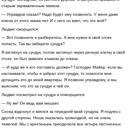
старым заржавленным замком.
— Управдом сказал? Надо будет ему позвонить. У меня даже
ключа от этого замка нет. И с чего он взял, что это мой?
Людвиг сморщился.
— Вот позвоните и разберитесь. А мне нужно в свой отсек
попасть. Так вы заберете сундук?
Я взглянул на сундук, потом заглянул через речную клетку в свой
отсек: он был завален хламом до отказа.
— И куда же я его поставить должен? Господин Майер, если вы
настаиваете, чтобы я забрал этот сундук, то помогите мне
дотащить его до моей квартиры. Я позвоню управдому, и мы
выясним, что это за сундук и чей он.
Людвиг посмотрел на сундук и поморщился.
— Ну же! Он ведь вам мешает.
Сосед вздохнул и взялся за передний край сундука. Я подлез с
другой стороны. Ноша оказалась громоздкой, но не очень
тяжелой. Мы с кряхтеньем преодолели все четыре лестничных