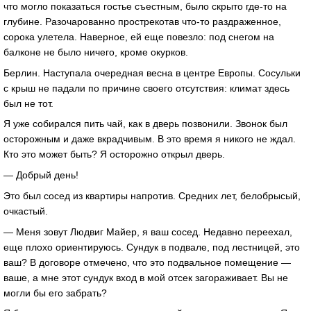
что могло показаться гостье съестным, было скрыто где-то на
глубине. Разочарованно прострекотав что-то раздраженное,
сорока улетела. Наверное, ей еще повезло: под снегом на
балконе не было ничего, кроме окурков.
Берлин. Наступала очередная весна в центре Европы. Сосульки
с крыш не падали по причине своего отсутствия: климат здесь
был не тот.
Я уже собирался пить чай, как в дверь позвонили. Звонок был
осторожным и даже вкрадчивым. В это время я никого не ждал.
Кто это может быть? Я осторожно открыл дверь.
— Добрый день!
Это был сосед из квартиры напротив. Средних лет, белобрысый,
очкастый.
— Меня зовут Людвиг Майер, я ваш сосед. Недавно переехал,
еще плохо ориентируюсь. Сундук в подвале, под лестницей, это
ваш? В договоре отмечено, что это подвальное помещение —
ваше, а мне этот сундук вход в мой отсек загораживает. Вы не
могли бы его забрать?