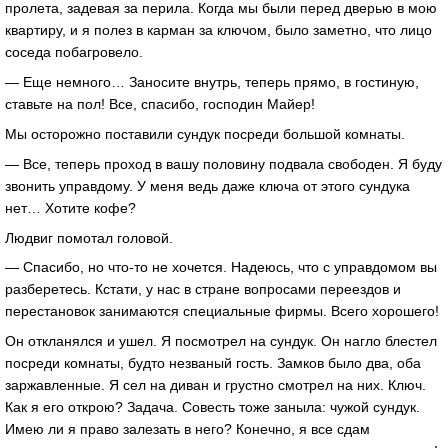
пролета, задевая за перила. Когда мы были перед дверью в мою
квартиру, и я полез в карман за ключом, было заметно, что лицо
соседа побагровело.
— Еще немного… Заносите внутрь, теперь прямо, в гостиную,
ставьте на пол! Все, спасибо, господин Майер!
Мы осторожно поставили сундук посреди большой комнаты.
— Все, теперь проход в вашу половину подвала свободен. Я буду
звонить управдому. У меня ведь даже ключа от этого сундука
нет… Хотите кофе?
Людвиг помотал головой.
— Спасибо, но что-то не хочется. Надеюсь, что с управдомом вы
разберетесь. Кстати, у нас в стране вопросами переездов и
перестановок занимаются специальные фирмы. Всего хорошего!
Он откланялся и ушел. Я посмотрел на сундук. Он нагло блестел
посреди комнаты, будто незваный гость. Замков было два, оба
заржавленные. Я сел на диван и грустно смотрел на них. Ключ.
Как я его открою? Задача. Совесть тоже заныла: чужой сундук.
Имею ли я право залезать в него? Конечно, я все сдам