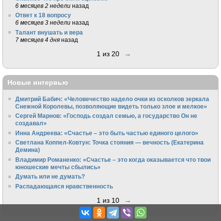
6 месяцев 2 недели
назад
Ответ к 18 вопросу
6 месяцев 3 недели
назад
Талант внушать и вера
7 месяцев 4 дня
назад
1 из 20
→
Новые интервью
Дмитрий Бабич: «Человечество надело очки из осколков зеркала
Снежной Королевы, позволяющие видеть только злое и мелкое»
Сергей Марнов: «Господь создал семью, а государство Он не
создавал»
Инна Андреева: «Счастье – это быть частью единого целого»
Светлана Коппел-Ковтун: Точка стояния — вечность (Екатерина
Демина)
Владимир Романенко: «Счастье – это когда оказывается что твои
юношеские мечты сбылись»
Думать или не думать?
Распадающаяся нравственность
1 из 10
→