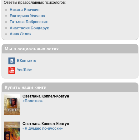
Ответы православных психологов:
Никита Яночкин
Екатерина Усачева
Татьяна Бобровских
Анастасия Бондарук
Анна Лелик
Мы в социальных сетях
ВКонтакте
YouTube
Купить наши книги
Светлана Коппел-Ковтун
«Полотно»
Светлана Коппел-Ковтун
«Я думаю по-русски»