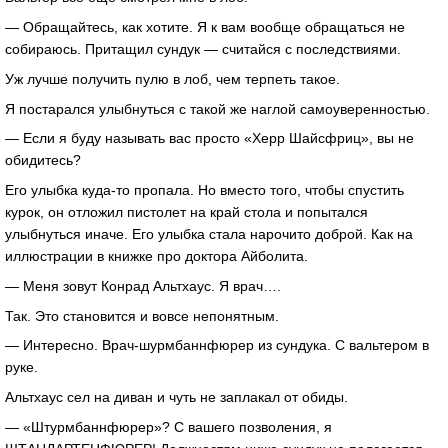
— Обращайтесь, как хотите. Я к вам вообще обращаться не
собираюсь. Притащил сундук — считайся с последствиями.
Уж лучше получить пулю в лоб, чем терпеть такое.
Я постарался улыбнуться с такой же наглой самоуверенностью.
— Если я буду называть вас просто «Херр Шайсфриц», вы не
обидитесь?
Его улыбка куда-то пропала. Но вместо того, чтобы спустить
курок, он отложил пистолет на край стола и попытался
улыбнуться иначе. Его улыбка стала нарочито доброй. Как на
иллюстрации в книжке про доктора Айболита.
— Меня зовут Конрад Альтхаус. Я врач….
Так. Это становится и вовсе непонятным.
— Интересно. Врач-шурмбаннфюрер из сундука. С вальтером в
руке.
Альтхаус сел на диван и чуть не заплакал от обиды.
— «Штурмбаннфюрер»? С вашего позволения, я