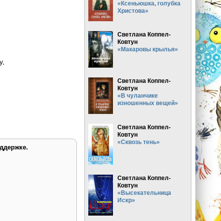
«Ксеньюшка, голубка
Христова»
Светлана Коппел-
Ковтун
«Макаровы крылья»
у,
Светлана Коппел-
Ковтун
«В чуланчике
изношенных вещей»
Светлана Коппел-
Ковтун
«Сквозь тень»
ддержке.
Светлана Коппел-
Ковтун
«Высекательница
Искр»