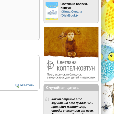
Светлана Коппел-
Ковтун
«Жена Океана
(DiskBook)»
ответить
Случайная цитата
Как ни странно это
звучит, но это правда: мы
приходим в этот мир,
чтобы спасаться от него.