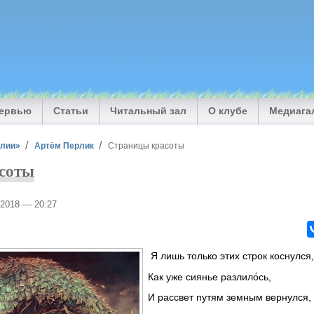
тервью
Статьи
Читальный зал
О клубе
Медиага
илии»
Артём Перлик
Страницы красоты
соты
/2018 — 20:27
Я лишь только этих строк коснулся
Как уже сиянье разлило́сь,
И рассвет путям земным вернулся,