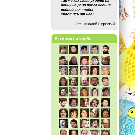
Так же как люди уходят на
войну не ради наслаждения
войной, но чтобы
спастись от нее!
Свт. Николай Сербский
Активисты клуба