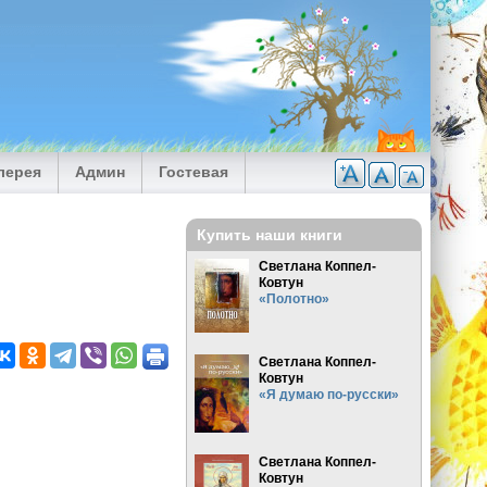
лерея
Админ
Гостевая
Купить наши книги
Светлана Коппел-
Ковтун
«Полотно»
Светлана Коппел-
Ковтун
«Я думаю по-русски»
,
Светлана Коппел-
Ковтун