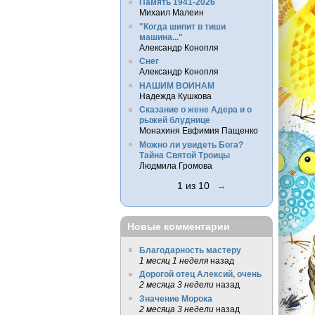
Память 1941-2026
Михаил Малеин
"Когда шипит в тиши
машина..."
Александр Конопля
Снег
Александр Конопля
НАШИМ ВОИНАМ
Надежда Кушкова
Сказание о жене Адера и о
рыжей блуднице
Монахиня Евфимия Пащенко
Можно ли увидеть Бога?
Тайна Святой Троицы
Людмила Громова
1 из 10
→
Новые комментарии
Благодарность мастеру
1 месяц 1 неделя
назад
Дорогой отец Алексий, очень
2 месяца 3 недели
назад
Значение Морока
2 месяца 3 недели
назад