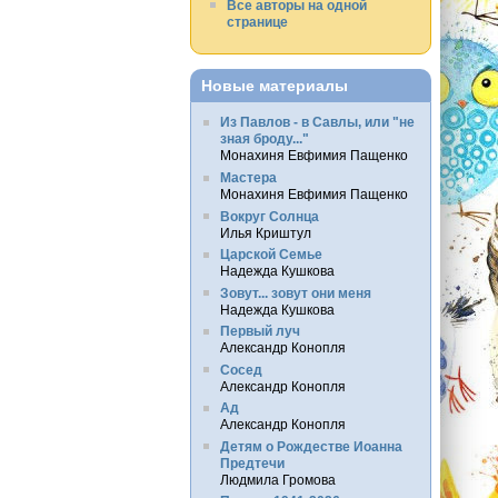
Все авторы на одной
странице
Новые материалы
Из Павлов - в Савлы, или "не
зная броду..."
Монахиня Евфимия Пащенко
Мастера
Монахиня Евфимия Пащенко
Вокруг Солнца
Илья Криштул
Царской Семье
Надежда Кушкова
Зовут... зовут они меня
Надежда Кушкова
Первый луч
Александр Конопля
Сосед
Александр Конопля
Ад
Александр Конопля
Детям о Рождестве Иоанна
Предтечи
Людмила Громова