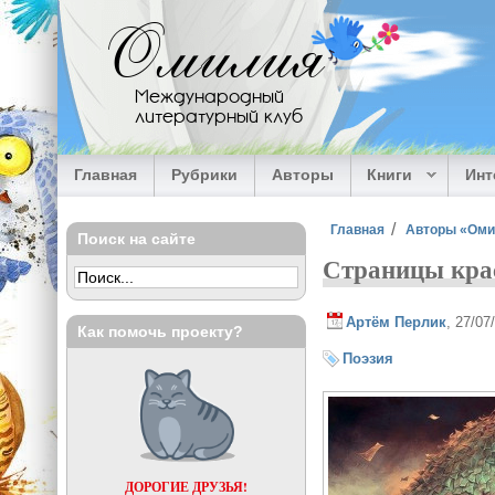
Перейти к основному содержанию
Омилия
Международный
литературный клуб
Главная
Рубрики
Авторы
Книги
Ин
Вы здесь
Главная
Авторы «Ом
Поиск на сайте
Страницы кра
Артём Перлик
, 27/07
Как помочь проекту?
Поэзия
ДОРОГИЕ ДРУЗЬЯ!