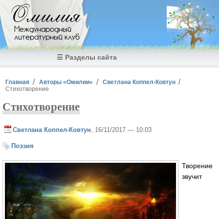
Перейти к основному содержанию
Омилия
Международный
литературный клуб
☰ Разделы сайта
Вы здесь
Главная
Авторы «Омилии»
Светлана Коппел-Ковтун
Стихотворение
Стихотворение
Светлана Коппел-Ковтун
, 16/11/2017 — 10:03
Поэзия
Творение
звучит