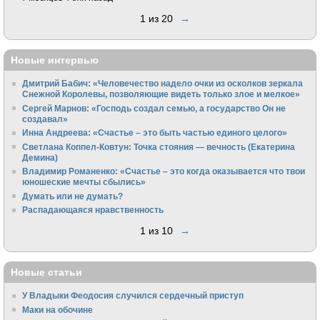
1 из 20
→
Новые интервью
Дмитрий Бабич: «Человечество надело очки из осколков зеркала
Снежной Королевы, позволяющие видеть только злое и мелкое»
Сергей Марнов: «Господь создал семью, а государство Он не
создавал»
Инна Андреева: «Счастье – это быть частью единого целого»
Светлана Коппел-Ковтун: Точка стояния — вечность (Екатерина
Демина)
Владимир Романенко: «Счастье – это когда оказывается что твои
юношеские мечты сбылись»
Думать или не думать?
Распадающаяся нравственность
1 из 10
→
Новые статьи
У Владыки Феодосия случился сердечный приступ
Маки на обочине