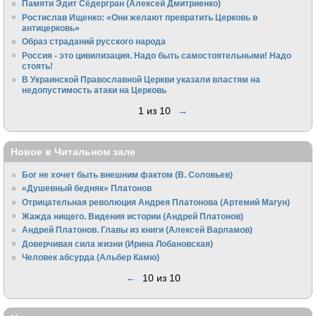
Памяти Эдит Сёдергран (Алексей Дмитриенко)
Ростислав Ищенко: «Они желают превратить Церковь в
антицерковь»
Образ страданий русского народа
Россия - это цивилизация. Надо быть самостоятельными! Надо
стоять!
В Украинской Православной Церкви указали властям на
недопустимость атаки на Церковь
1 из 10
→
Новое в Читальном зале
Бог не хочет быть внешним фактом (В. Соловьев)
«Душевный бедняк» Платонов
Отрицательная революция Андрея Платонова (Артемий Магун)
Жажда нищего. Видения истории (Андрей Платонов)
Андрей Платонов. Главы из книги (Алексей Варламов)
Доверчивая сила жизни (Ирина Лобановская)
Человек абсурда (Альбер Камю)
←
10 из 10