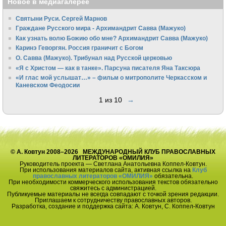
Новое в медиагалерее
Святыни Руси. Сергей Марнов
Граждане Русского мира - Архимандрит Савва (Мажуко)
Как узнать волю Божию обо мне? Архимандрит Савва (Мажуко)
Каринэ Геворгян. Россия граничит с Богом
О. Савва (Мажуко). Трибунал над Русской церковью
«Я с Христом — как в танке». Парсуна писателя Яна Таксюра
«И глас мой услышат…» – фильм о митрополите Черкасском и
Каневском Феодосии
1 из 10
→
© А. Ковтун 2008–2026 МЕЖДУНАРОДНЫЙ КЛУБ ПРАВОСЛАВНЫХ
ЛИТЕРАТОРОВ «ОМИЛИЯ»
Руководитель проекта — Светлана Анатольевна Коппел-Ковтун.
При использования материалов сайта, активная ссылка на
Клуб
православных литераторов «ОМИЛИЯ»
обязательна.
При необходимости коммерческого использования текстов обязательно
свяжитесь с администрацией.
Публикуемые материалы не всегда совпадают с точкой зрения редакции.
Приглашаем к сотрудничеству православных авторов.
Разработка, создание и поддержка сайта: А. Ковтун, С. Коппел-Ковтун