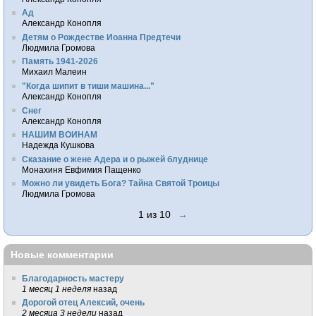
Ад
Александр Конопля
Детям о Рождестве Иоанна Предтечи
Людмила Громова
Память 1941-2026
Михаил Малеин
"Когда шипит в тиши машина..."
Александр Конопля
Снег
Александр Конопля
НАШИМ ВОИНАМ
Надежда Кушкова
Сказание о жене Адера и о рыжей блуднице
Монахиня Евфимия Пащенко
Можно ли увидеть Бога? Тайна Святой Троицы
Людмила Громова
1 из 10
→
Новые комментарии
Благодарность мастеру
1 месяц 1 неделя
назад
Дорогой отец Алексий, очень
2 месяца 3 недели
назад