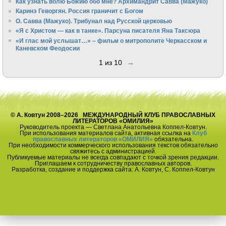
Как узнать волю Божию обо мне? Архимандрит Савва (Мажуко)
Каринэ Геворгян. Россия граничит с Богом
О. Савва (Мажуко). Трибунал над Русской церковью
«Я с Христом — как в танке». Парсуна писателя Яна Таксюра
«И глас мой услышат…» – фильм о митрополите Черкасском и
Каневском Феодосии
1 из 10
→
© А. Ковтун 2008–2026 МЕЖДУНАРОДНЫЙ КЛУБ ПРАВОСЛАВНЫХ
ЛИТЕРАТОРОВ «ОМИЛИЯ»
Руководитель проекта — Светлана Анатольевна Коппел-Ковтун.
При использования материалов сайта, активная ссылка на
Клуб
православных литераторов «ОМИЛИЯ»
обязательна.
При необходимости коммерческого использования текстов обязательно
свяжитесь с администрацией.
Публикуемые материалы не всегда совпадают с точкой зрения редакции.
Приглашаем к сотрудничеству православных авторов.
Разработка, создание и поддержка сайта: А. Ковтун, С. Коппел-Ковтун