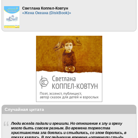
Светлана Коппел-Ковтун
«Жена Океана (DiskBook)»
Случайная цитата
Люди всегда падали и грешили. Но отношение к злу и греху
могло быть совсем разным. Во времена торжества
христианства зла боялись и стыдились, со злом боролись, в
грехах каялись. В последующие времена «отменили стыд»,