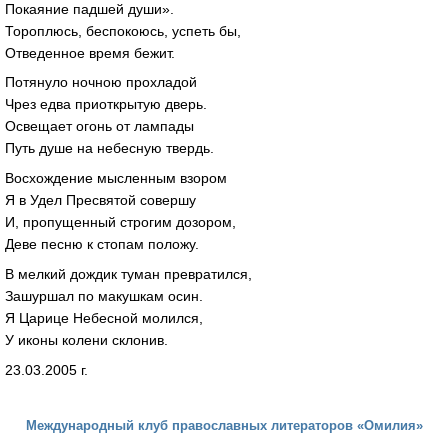
Покаяние падшей души».
Тороплюсь, беспокоюсь, успеть бы,
Отведенное время бежит.
Потянуло ночною прохладой
Чрез едва приоткрытую дверь.
Освещает огонь от лампады
Путь душе на небесную твердь.
Восхождение мысленным взором
Я в Удел Пресвятой совершу
И, пропущенный строгим дозором,
Деве песню к стопам положу.
В мелкий дождик туман превратился,
Зашуршал по макушкам осин.
Я Царице Небесной молился,
У иконы колени склонив.
23.03.2005 г.
Международный клуб православных литераторов «Омилия»