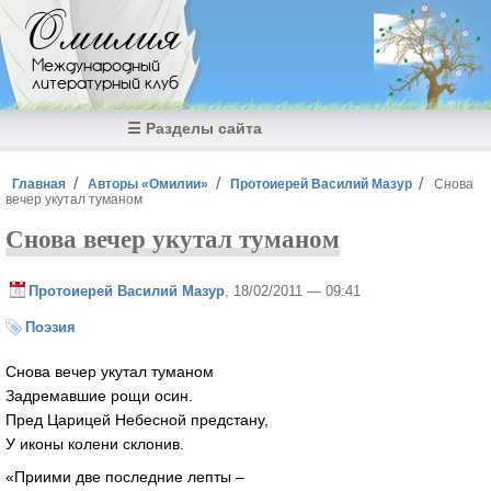
Перейти к основному содержанию
Омилия
Международный
литературный клуб
☰ Разделы сайта
Вы здесь
Главная
Авторы «Омилии»
Протоиерей Василий Мазур
Снова
вечер укутал туманом
Снова вечер укутал туманом
Протоиерей Василий Мазур
, 18/02/2011 — 09:41
Поэзия
Снова вечер укутал туманом
Задремавшие рощи осин.
Пред Царицей Небесной предстану,
У иконы колени склонив.
«Приими две последние лепты –