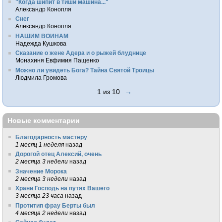
"Когда шипит в тиши машина..."
Александр Конопля
Снег
Александр Конопля
НАШИМ ВОИНАМ
Надежда Кушкова
Сказание о жене Адера и о рыжей блуднице
Монахиня Евфимия Пащенко
Можно ли увидеть Бога? Тайна Святой Троицы
Людмила Громова
1 из 10
→
Новые комментарии
Благодарность мастеру
1 месяц 1 неделя
назад
Дорогой отец Алексий, очень
2 месяца 3 недели
назад
Значение Морока
2 месяца 3 недели
назад
Храни Господь на путях Вашего
3 месяца 23 часа
назад
Протитип фрау Берты был
4 месяца 2 недели
назад