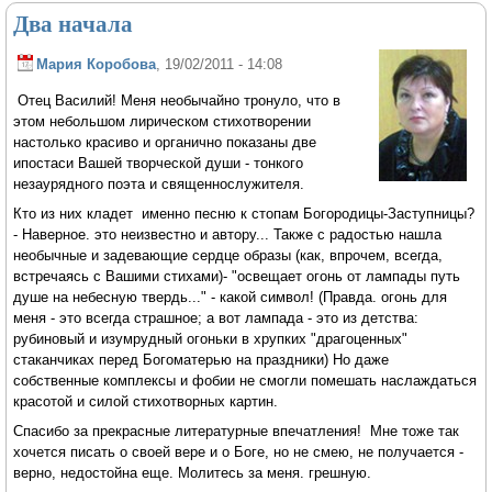
Два начала
Мария Коробова
, 19/02/2011 - 14:08
Отец Василий! Меня необычайно тронуло, что в
этом небольшом лирическом стихотворении
настолько красиво и органично показаны две
ипостаси Вашей творческой души - тонкого
незаурядного поэта и священнослужителя.
Кто из них кладет именно песню к стопам Богородицы-Заступницы?
- Наверное. это неизвестно и автору... Также с радостью нашла
необычные и задевающие сердце образы (как, впрочем, всегда,
встречаясь с Вашими стихами)- "освещает огонь от лампады путь
душе на небесную твердь..." - какой символ! (Правда. огонь для
меня - это всегда страшное; а вот лампада - это из детства:
рубиновый и изумрудный огоньки в хрупких "драгоценных"
стаканчиках перед Богоматерью на праздники) Но даже
собственные комплексы и фобии не смогли помешать наслаждаться
красотой и силой стихотворных картин.
Спасибо за прекрасные литературные впечатления! Мне тоже так
хочется писать о своей вере и о Боге, но не смею, не получается -
верно, недостойна еще. Молитесь за меня. грешную.