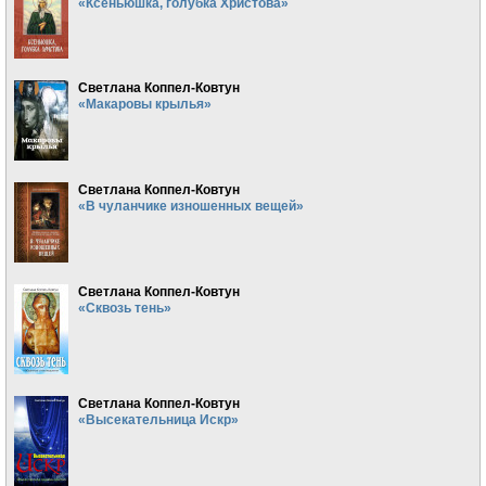
«Ксеньюшка, голубка Христова»
Светлана Коппел-Ковтун
«Макаровы крылья»
Светлана Коппел-Ковтун
«В чуланчике изношенных вещей»
Светлана Коппел-Ковтун
«Сквозь тень»
Светлана Коппел-Ковтун
«Высекательница Искр»