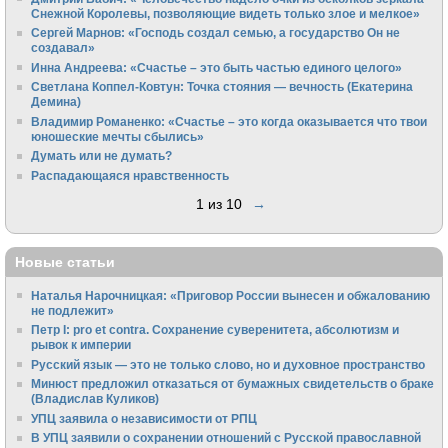
Снежной Королевы, позволяющие видеть только злое и мелкое»
Сергей Марнов: «Господь создал семью, а государство Он не
создавал»
Инна Андреева: «Счастье – это быть частью единого целого»
Светлана Коппел-Ковтун: Точка стояния — вечность (Екатерина
Демина)
Владимир Романенко: «Счастье – это когда оказывается что твои
юношеские мечты сбылись»
Думать или не думать?
Распадающаяся нравственность
1 из 10
→
Новые статьи
Наталья Нарочницкая: «Приговор России вынесен и обжалованию
не подлежит»
Петр I: pro et contra. Сохранение суверенитета, абсолютизм и
рывок к империи
Русский язык — это не только слово, но и духовное пространство
Минюст предложил отказаться от бумажных свидетельств о браке
(Владислав Куликов)
УПЦ заявила о независимости от РПЦ
В УПЦ заявили о сохранении отношений с Русской православной