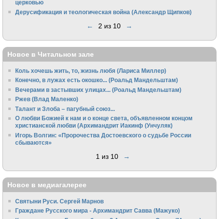
церковью
Дерусификация и теологическая война (Александр Щипков)
←
2 из 10
→
Новое в Читальном зале
Коль хочешь жить, то, жизнь любя (Лариса Миллер)
Конечно, в лужах есть окошко... (Роальд Мандельштам)
Вечерами в застывших улицах... (Роальд Мандельштам)
Ржев (Влад Маленко)
Талант и Злоба – пагубный союз...
О любви Божией к нам и о конце света, объявленном концом
христианской любви (Архимандрит Иакинф (Унчуляк)
Игорь Волгин: «Пророчества Достоевского о судьбе России
сбываются»
1 из 10
→
Новое в медиагалерее
Святыни Руси. Сергей Марнов
Граждане Русского мира - Архимандрит Савва (Мажуко)