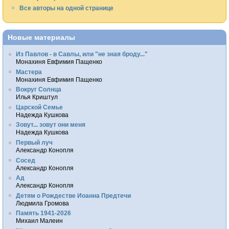
Все авторы на одной странице
Новые материалы
Из Павлов - в Савлы, или "не зная броду..."
Монахиня Евфимия Пащенко
Мастера
Монахиня Евфимия Пащенко
Вокруг Солнца
Илья Криштул
Царской Семье
Надежда Кушкова
Зовут... зовут они меня
Надежда Кушкова
Первый луч
Александр Конопля
Сосед
Александр Конопля
Ад
Александр Конопля
Детям о Рождестве Иоанна Предтечи
Людмила Громова
Память 1941-2026
Михаил Малеин