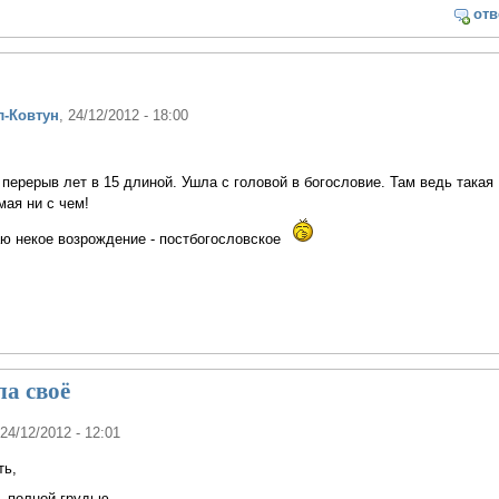
отв
л-Ковтун
, 24/12/2012 - 18:00
 перерыв лет в 15 длиной. Ушла с головой в богословие. Там ведь такая
мая ни с чем!
ю некое возрождение - постбогословское
а своё
 24/12/2012 - 12:01
ть,
 полной грудью.