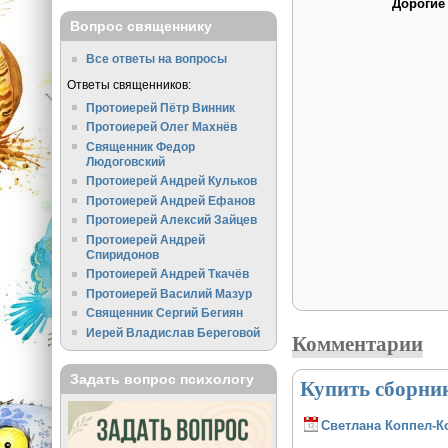
Дорогие
Вопрос священнику
Все ответы на вопросы
Ответы священников:
Протоиерей Пётр Винник
Протоиерей Олег Махнёв
Священник Федор
Людоговский
Протоиерей Андрей Кульков
Протоиерей Андрей Ефанов
Протоиерей Алексий Зайцев
Протоиерей Андрей
Спиридонов
Протоиерей Андрей Ткачёв
Протоиерей Василий Мазур
Священник Сергий Бегиян
Иерей Владислав Береговой
Комментарии
Задать вопрос психологу
Купить сборник
Светлана Коппел-К