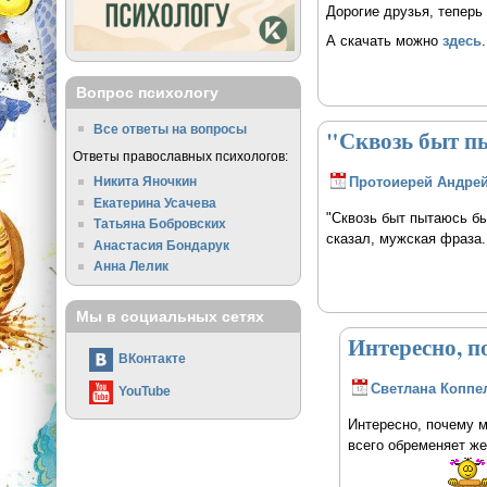
Дорогие друзья, теперь
А скачать можно
здесь
.
Вопрос психологу
Все ответы на вопросы
"Сквозь быт п
Ответы православных психологов:
Никита Яночкин
Протоиерей Андрей
Екатерина Усачева
"Сквозь быт пытаюсь бы
Татьяна Бобровских
сказал, мужская фраза.
Анастасия Бондарук
Анна Лелик
Мы в социальных сетях
Интересно, п
ВКонтакте
Светлана Коппе
YouTube
Интересно, почему 
всего обременяет же