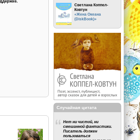
ддержке.
Светлана Коппел-
Ковтун
«Жена Океана
(DiskBook)»
Случайная цитата
Нет ни чистой, ни
смешанной фантастики.
Писатель должен
пользоваться