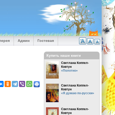
лерея
Админ
Гостевая
Купить наши книги
Светлана Коппел-
Ковтун
«Полотно»
Светлана Коппел-
Ковтун
«Я думаю по-русски»
Светлана Коппел-
Ковтун