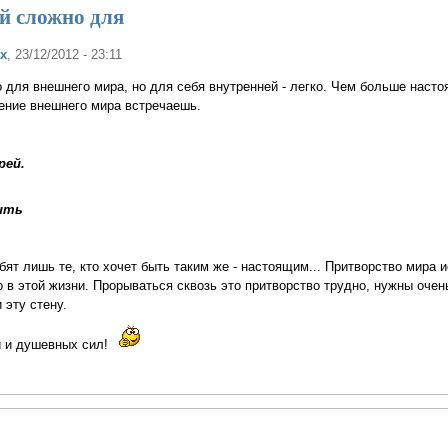
й сложно для
х
, 23/12/2012 - 23:11
для внешнего мира, но для себя внутренней - легко. Чем больше насто
ение внешнего мира встречаешь.
рей.
ить
юбят лишь те, кто хочет быть таким же - настоящим... Притворство мира 
 в этой жизни. Прорываться сквозь это притворство трудно, нужны очен
 эту стену.
и и душевных сил!