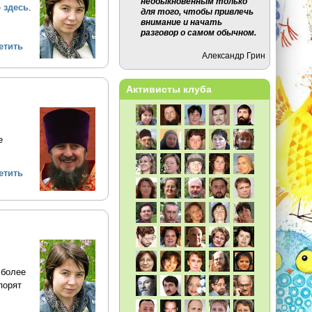
необыкновенным только
-
здесь
.
для того, чтобы привлечь
внимание и начать
разговор о самом обычном.
етить
Александр Грин
Активисты клуба
е
етить
 более
порят