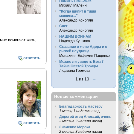
Память 1941-2026
Михаил Малеин
"Когда шипит в тиши
машина..."
Александр Конопля
Снег
Александр Конопля
НАШИМ ВОИНАМ
 мне помогают жить,
Надежда Кушкова
Сказание о жене Адера и о
рыжей блуднице
Монахиня Евфимия Пащенко
ответить
Можно ли увидеть Бога?
Тайна Святой Троицы
Людмила Громова
1 из 10
→
Новые комментарии
Благодарность мастеру
1 месяц 1 неделя
назад
Дорогой отец Алексий, очень
2 месяца 3 недели
назад
ответить
Значение Морока
2 месяца 3 недели
назад