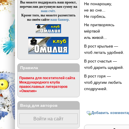
Вы можете поддержать наш проект,
Не понарошку,
перечислив доступную вам сумму на
не во сне...
наш счёт.
Кроме того, вы можете разместить
Не горбясь.
на своём сайте
наш баннер.
Не притворяясь
мёртвой
иль живой...
В рост крыльев —
чтоб летать удобней.
В рост счастья —
чтоб дарить щедрей.
Правила
В рост горя —
Правила для посетителей сайта
чтоб другим любить
Международного клуба
православных литераторов
сподручней.
«Омилия»
Вход для авторов
Добавить коммента
Войти на сайт