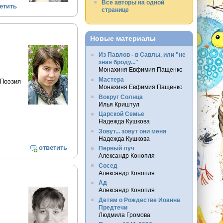
Все авторы на одной
етить
странице
Новые материалы
Из Павлов - в Савлы, или "не
зная броду..."
Монахиня Евфимия Пащенко
Мастера
 Поэзия
Монахиня Евфимия Пащенко
Вокруг Солнца
Илья Криштул
Царской Семье
Надежда Кушкова
Зовут... зовут они меня
Надежда Кушкова
ответить
Первый луч
Александр Конопля
Сосед
Александр Конопля
Ад
Александр Конопля
Детям о Рождестве Иоанна
Предтечи
Людмила Громова