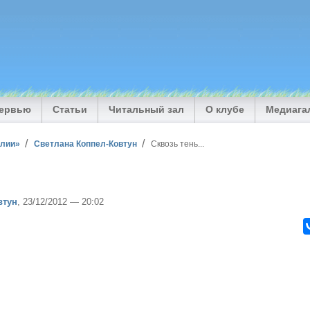
тервью
Статьи
Читальный зал
О клубе
Медиага
илии»
Светлана Коппел-Ковтун
Сквозь тень...
втун
, 23/12/2012 — 20:02