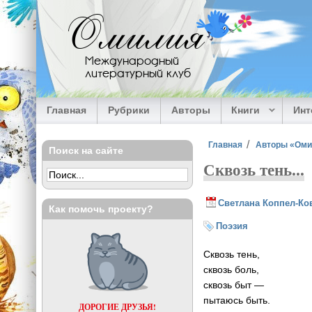
Перейти к основному содержанию
Омилия
Международный
литературный клуб
Главная
Рубрики
Авторы
Книги
Ин
Вы здесь
Главная
Авторы «Ом
Поиск на сайте
Сквозь тень...
Светлана Коппел-Ко
Как помочь проекту?
Поэзия
Сквозь тень,
сквозь боль,
сквозь быт —
пытаюсь быть.
ДОРОГИЕ ДРУЗЬЯ!