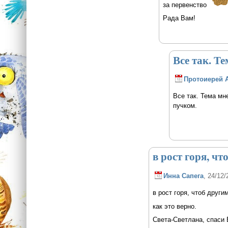
за первенство
Рада Вам!
Все так. Т
Протоиерей 
Все так. Тема мн
пучком.
в рост горя, чт
Инна Сапега
, 24/12/
в рост горя, чтоб други
как это верно.
Света-Светлана, спаси 