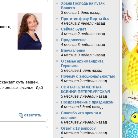
Храни Господь на путях
Вашего
3 месяца 1 день
назад
Протитип фрау Берты был
4 месяца 2 недели
назад
ящего,
Сейчас будет
4 месяца 2 недели
назад
Продолжение.
4 месяца 3 недели
назад
Впечатления
4 месяца 3 недели
назад
О семье архимандрита
Герасима
5 месяцев 1 день
назад
Почему с эмоциональностью
5 месяцев 2 недели
назад
искажает суть вещей,
СВЯТАЯ БЛАЖЕННАЯ
ь сильные крылья. Дай
КСЕНИЯ ПЕТЕРБУРГСКАЯ
5 месяцев 3 недели
назад
Поздравление с праздником
6 месяцев 6 дней
назад
Спасибо что прочли и
ответить
оценили!
6 месяцев 2 недели
назад
Ответ к 18 вопросу
6 месяцев 3 недели
назад