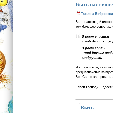
Быть настояще
Татьяна Бобровски
Быть настоящей сложно 
тем большее сопротивл
В рост счастья -
чтоб дарить щед
В рост горя -
чтоб другим люб
сподручней.
И в горе и в радости л
предназначение каждого
Бог, Светочка, пробить и
Спаси Господи! Радост
Быть