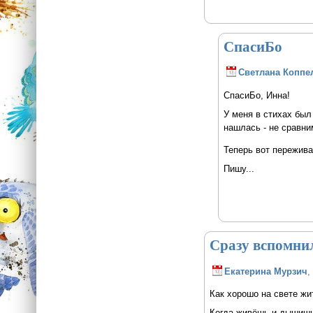
СпасиБо
Светлана Коппе
СпасиБо, Инна!
У меня в стихах был
нашлась - не сравни
Теперь вот пережива
Пишу...
Сразу вспомнил
Екатерина Мурзич
,
Как хорошо на свете жи
Когда живёшь и дышишь