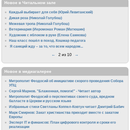
Новое в Читальном зале
Каждый выбирает для себя (Юрий Левитанский)
Дикая роза (Николай Голубош)
Межевая тропа (Николай Голубош)
Ветеринария (Иеромонах Роман (Матюшин)
Художник с яблоком в руке (Елена Самкова)
Наш класс пошёл в поход. Кошмар педагога
Я санкций жду – за то, что всем народом...
←
2 из 10
→
Новое в медиагалерее
Митрополит Феодосий об инициативе скорого проведения Собора
УПЦ
Сергей Марнов. "Блаженная, помоги!" - Читает автор
Митрополит Феодосий о перспективах своего суда, вредном
балласте в Церкви и русском языке
Избранные стихи Светланы Коппел-Ковтун читает Дмитрий Бабич
Марк Смирнов: Закат христианства приходит вместе с закатом
Европы
Эксперт IT и финансов: План цифрового контроля и сроки его
реализации