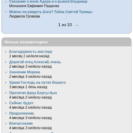
Сказание о жене Адера и о рыжей блуднице
Монахиня Евфимия Пащенко
Можно ли увидеть Бога? Тайна Святой Троицы
Людмила Громова
1 из 10
→
Новые комментарии
Благодарность мастеру
1 месяц 1 неделя
назад
Дорогой отец Алексий, очень
2 месяца 3 недели
назад
Значение Морока
2 месяца 3 недели
назад
Храни Господь на путях Вашего
3 месяца 1 день
назад
Протитип фрау Берты был
4 месяца 2 недели
назад
Сейчас будет
4 месяца 2 недели
назад
Продолжение.
4 месяца 3 недели
назад
Впечатления
4 месяца 3 недели
назад