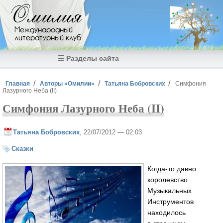
Перейти к основному содержанию
Омилия
Международный
литературный клуб
☰ Разделы сайта
Вы здесь
Главная
Авторы «Омилии»
Татьяна Бобровских
Симфония
Лазурного Неба (II)
Симфония Лазурного Неба (II)
Татьяна Бобровских
, 22/07/2012 — 02:03
Сказки
Когда-то давно
королевство
Музыкальных
Инструментов
находилось