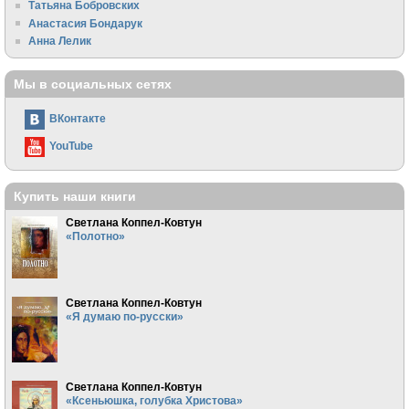
Татьяна Бобровских
Анастасия Бондарук
Анна Лелик
Мы в социальных сетях
ВКонтакте
YouTube
Купить наши книги
Светлана Коппел-Ковтун
«Полотно»
Светлана Коппел-Ковтун
«Я думаю по-русски»
Светлана Коппел-Ковтун
«Ксеньюшка, голубка Христова»