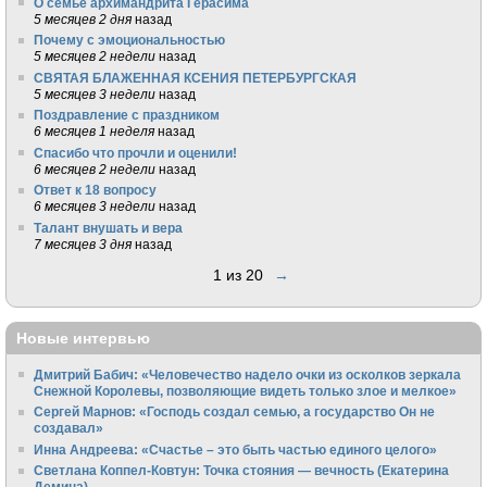
О семье архимандрита Герасима
5 месяцев 2 дня
назад
Почему с эмоциональностью
5 месяцев 2 недели
назад
СВЯТАЯ БЛАЖЕННАЯ КСЕНИЯ ПЕТЕРБУРГСКАЯ
5 месяцев 3 недели
назад
Поздравление с праздником
6 месяцев 1 неделя
назад
Спасибо что прочли и оценили!
6 месяцев 2 недели
назад
Ответ к 18 вопросу
6 месяцев 3 недели
назад
Талант внушать и вера
7 месяцев 3 дня
назад
1 из 20
→
Новые интервью
Дмитрий Бабич: «Человечество надело очки из осколков зеркала
Снежной Королевы, позволяющие видеть только злое и мелкое»
Сергей Марнов: «Господь создал семью, а государство Он не
создавал»
Инна Андреева: «Счастье – это быть частью единого целого»
Светлана Коппел-Ковтун: Точка стояния — вечность (Екатерина
Демина)