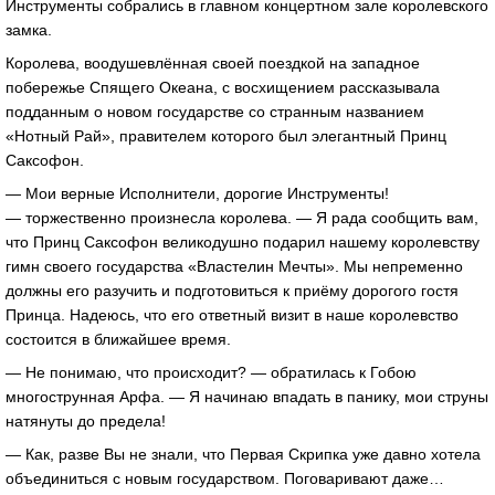
Инструменты собрались в главном концертном зале королевского
замка.
Королева, воодушевлённая своей поездкой на западное
побережье Спящего Океана, с восхищением рассказывала
подданным о новом государстве со странным названием
«Нотный Рай», правителем которого был элегантный Принц
Саксофон.
— Мои верные Исполнители, дорогие Инструменты!
— торжественно произнесла королева. — Я рада сообщить вам,
что Принц Саксофон великодушно подарил нашему королевству
гимн своего государства «Властелин Мечты». Мы непременно
должны его разучить и подготовиться к приёму дорогого гостя
Принца. Надеюсь, что его ответный визит в наше королевство
состоится в ближайшее время.
— Не понимаю, что происходит? — обратилась к Гобою
многострунная Арфа. — Я начинаю впадать в панику, мои струны
натянуты до предела!
— Как, разве Вы не знали, что Первая Скрипка уже давно хотела
объединиться с новым государством. Поговаривают даже…