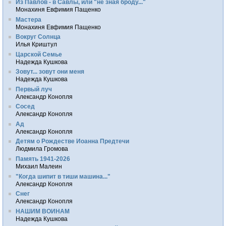
Из Павлов - в Савлы, или "не зная броду..."
Монахиня Евфимия Пащенко
Мастера
Монахиня Евфимия Пащенко
Вокруг Солнца
Илья Криштул
Царской Семье
Надежда Кушкова
Зовут... зовут они меня
Надежда Кушкова
Первый луч
Александр Конопля
Сосед
Александр Конопля
Ад
Александр Конопля
Детям о Рождестве Иоанна Предтечи
Людмила Громова
Память 1941-2026
Михаил Малеин
"Когда шипит в тиши машина..."
Александр Конопля
Снег
Александр Конопля
НАШИМ ВОИНАМ
Надежда Кушкова