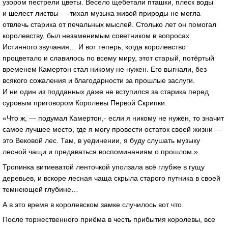
узором пестрели цветы. Весело щебетали пташки, плеск воды
и шелест листвы — тихая музыка живой природы не могла
отвлечь старика от печальных мыслей. Столько лет он помогал
королевству, был незаменимым советником в вопросах
Истинного звучания… И вот теперь, когда королевство
процветало и славилось по всему миру, этот старый, потёртый
временем Камертон стал никому не нужен. Его выгнали, без
всякого сожаления и благодарности за прошлые заслуги.
И ни один из подданных даже не вступился за старика перед
суровым приговором Королевы Первой Скрипки.
«Что ж, — подумал Камертон,- если я никому не нужен, то значит
самое лучшее место, где я могу провести остаток своей жизни —
это Вековой лес. Там, в уединении, я буду слушать музыку
лесной чащи и предаваться воспоминаниям о прошлом.»
Тропинка витиеватой ленточкой уползала всё глубже в гущу
деревьев, и вскоре лесная чаща скрыла старого путника в своей
темнеющей глубине…
А в это время в королевском замке случилось вот что.
После торжественного приёма в честь прибытия королевы, все