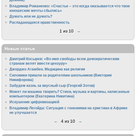
Владимир Романенко: «Счастье – это когда оказывается что твои
юношеские мечты сбылись»
Думать или не думать?
Распадающаяся нравственность
1 из 10
→
Новые статьи
Дмитрий Косырев: «Во имя свободы всем демократическим
странам велят ввести цензуру»
Джорджо Агамбен. Медицина как религия
Силовики пришли за родителями школьников (Виктория
Никифорова)
Забудем казнь за вкусный сыр (Георгий Зотов)
Может ли машина творить? Стихи, музыка и картины, написанные
компьютером (Екатерина Никитина)
Искушение цифровизацией
Владимир Легойда: Ситуация с гонениями на христиан в Африке
не улучшается
←
4 из 10
→