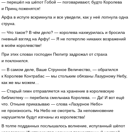
— перешёл на шёпот Гобой — поговаривают, будто Королева
и Принц поженятся!
Арфа в испуге вскрикнула и все увидели, как у неё лопнула одна
струна.
— Что такое? В чём дело? — королева нахмурилась и бросила
гневный взгляд на Арфу! — Я не потерплю никаких возражений
в моём королевстве!
При этих словах господин Пюпитр задрожал от страха
и поклонился.
— В самом деле, Ваше Струнное Величество, — обратился
к Королеве Контрабас — мы стольким обязаны Лазурному Небу,
как же мы можем…
— Старый гимн отправляется на хранение в королевскую
библиотеку — перебила смельчака Королева. — Да! И вот ещё
что. Отныне приказываю — слова «Лазурное Небо»
не произносить. На Небо не смотреть. За неповиновение
нарушители будут изгнаны из королевства!
В толпе подданных послышалось волнение, испуганный шёпот