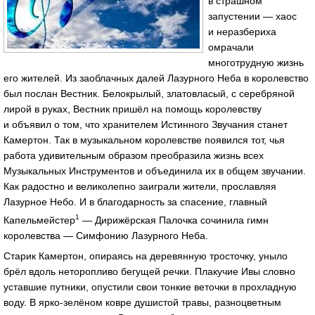
в страшном
запустении — хаос
и неразбериха
омрачали
многотрудную жизнь
его жителей. Из заоблачных далей Лазурного Неба в королевство
был послан Вестник. Белокрылый, златовласый, с серебряной
лирой в руках, Вестник пришёл на помощь королевству
и объявил о том, что хранителем Истинного Звучания станет
Камертон. Так в музыкальном королевстве появился тот, чья
работа удивительным образом преобразила жизнь всех
Музыкальных Инструментов и объединила их в общем звучании.
Как радостно и великолепно заиграли жители, прославляя
Лазурное Небо. И в благодарность за спасение, главный
1
Капельмейстер
— Дирижёрская Палочка сочинила гимн
королевства — Симфонию Лазурного Неба.
Старик Камертон, опираясь на деревянную тросточку, уныло
брёл вдоль неторопливо бегущей речки. Плакучие Ивы словно
уставшие путники, опустили свои тонкие веточки в прохладную
воду. В ярко-зелёном ковре душистой травы, разноцветным