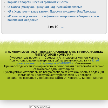
Каринэ Геворгян. Россия граничит с Богом
О. Савва (Мажуко). Трибунал над Русской церковью
«Я с Христом — как в танке». Парсуна писателя Яна Таксюра
«И глас мой услышат…» – фильм о митрополите Черкасском и
Каневском Феодосии
1 из 10
→
© А. Ковтун 2008–2026 МЕЖДУНАРОДНЫЙ КЛУБ ПРАВОСЛАВНЫХ
ЛИТЕРАТОРОВ «ОМИЛИЯ»
Руководитель проекта — Светлана Анатольевна Коппел-Ковтун.
При использования материалов сайта, активная ссылка на
Клуб
православных литераторов «ОМИЛИЯ»
обязательна.
При необходимости коммерческого использования текстов обязательно
свяжитесь с администрацией.
Публикуемые материалы не всегда совпадают с точкой зрения редакции.
Приглашаем к сотрудничеству православных авторов.
Разработка, создание и поддержка сайта: А. Ковтун, С. Коппел-Ковтун