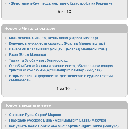
«Животные гибнут, вода мертвая». Катастрофа на Камчатке
←
5 из 10
→
Новое в Читальном зале
Коль хочешь жить, то, жизнь любя (Лариса Миллер)
Конечно, в лужах есть окошко... (Роальд Мандельштам)
Вечерами в застывших улицах... (Роальд Мандельштам)
Ржев (Влад Маленко)
Талант и Злоба – пагубный союз...
О любви Божией к нам и о конце света, объявленном концом
христианской любви (Архимандрит Иакинф (Унчуляк)
Игорь Волгин: «Пророчества Достоевского о судьбе России
сбываются»
1 из 10
→
Новое в медиагалерее
Святыни Руси. Сергей Марнов
Граждане Русского мира - Архимандрит Савва (Мажуко)
Как узнать волю Божию обо мне? Архимандрит Савва (Мажуко)