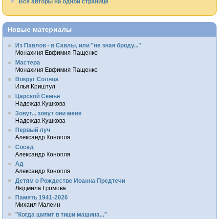
Все авторы на одной странице
Новые материалы
Из Павлов - в Савлы, или "не зная броду..."
Монахиня Евфимия Пащенко
Мастера
Монахиня Евфимия Пащенко
Вокруг Солнца
Илья Криштул
Царской Семье
Надежда Кушкова
Зовут... зовут они меня
Надежда Кушкова
Первый луч
Александр Конопля
Сосед
Александр Конопля
Ад
Александр Конопля
Детям о Рождестве Иоанна Предтечи
Людмила Громова
Память 1941-2026
Михаил Малеин
"Когда шипит в тиши машина..."