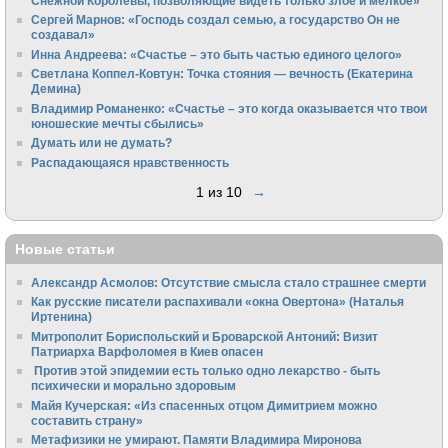
Снежной Королевы, позволяющие видеть только злое и мелкое»
Сергей Марнов: «Господь создал семью, а государство Он не
создавал»
Инна Андреева: «Счастье – это быть частью единого целого»
Светлана Коппел-Ковтун: Точка стояния — вечность (Екатерина
Демина)
Владимир Романенко: «Счастье – это когда оказывается что твои
юношеские мечты сбылись»
Думать или не думать?
Распадающаяся нравственность
1 из 10
→
Новые статьи
Александр Асмолов: Отсутствие смысла стало страшнее смерти
Как русские писатели распахивали «окна Овертона» (Наталья
Иртенина)
Митрополит Бориспольский и Броварской Антоний: Визит
Патриарха Варфоломея в Киев опасен
Против этой эпидемии есть только одно лекарство - быть
психически и морально здоровым
Майя Кучерская: «Из спасенных отцом Димитрием можно
составить страну»
Метафизики не умирают. Памяти Владимира Миронова