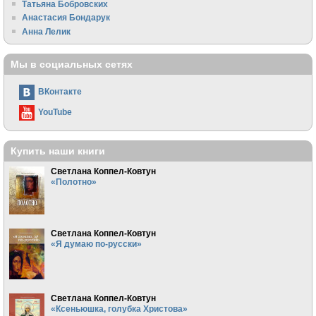
Татьяна Бобровских
Анастасия Бондарук
Анна Лелик
Мы в социальных сетях
ВКонтакте
YouTube
Купить наши книги
Светлана Коппел-Ковтун
«Полотно»
Светлана Коппел-Ковтун
«Я думаю по-русски»
Светлана Коппел-Ковтун
«Ксеньюшка, голубка Христова»