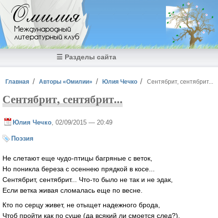
Перейти к основному содержанию
Омилия
Международный
литературный клуб
☰ Разделы сайта
Вы здесь
Главная
Авторы «Омилии»
Юлия Чечко
Сентябрит, сентябрит...
Сентябрит, сентябрит...
Юлия Чечко
, 02/09/2015 — 20:49
Поэзия
Не слетают еще чудо-птицы багряные с веток,
Но поникла береза с осеннею прядкой в косе...
Сентябрит, сентябрит... Что-то было не так и не эдак,
Если ветка живая сломалась еще по весне.
Кто по серцу живет, не отыщет надежного брода,
Чтоб пройти как по суше (да всякий ли смоется след?).