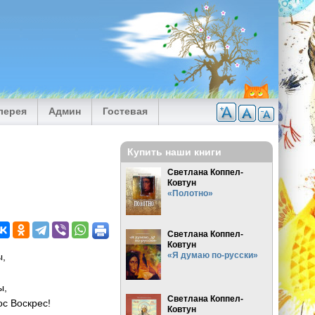
лерея
Админ
Гостевая
Купить наши книги
Светлана Коппел-
Ковтун
«Полотно»
Светлана Коппел-
Ковтун
«Я думаю по-русски»
ы,
ы,
Светлана Коппел-
с Воскрес!
Ковтун