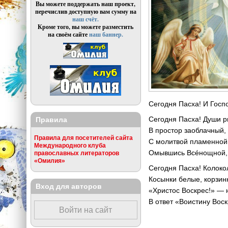
Вы можете поддержать наш проект,
перечислив доступную вам сумму на
наш счёт.
Кроме того, вы можете разместить
на своём сайте
наш баннер.
Сегодня Пасха! И Госпо
Сегодня Пасха! Души рв
Правила
В простор заоблачный, 
Правила для посетителей сайта
С молитвой пламенной 
Международного клуба
Омывшись Всéнощной, 
православных литераторов
«Омилия»
Сегодня Пасха! Колоко
Косынки белые, корзинк
Вход для авторов
«Христос Воскрес!» — 
В ответ «Воистину Воск
Войти на сайт