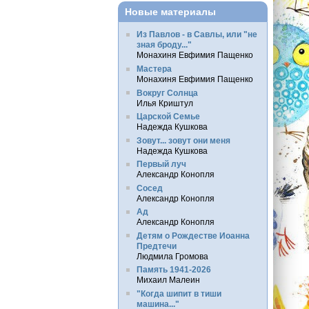
Новые материалы
Из Павлов - в Савлы, или "не
зная броду..."
Монахиня Евфимия Пащенко
Мастера
Монахиня Евфимия Пащенко
Вокруг Солнца
Илья Криштул
Царской Семье
Надежда Кушкова
Зовут... зовут они меня
Надежда Кушкова
Первый луч
Александр Конопля
Сосед
Александр Конопля
Ад
Александр Конопля
Детям о Рождестве Иоанна
Предтечи
Людмила Громова
Память 1941-2026
Михаил Малеин
"Когда шипит в тиши
машина..."