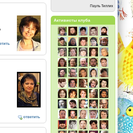
Пауль Тиллих
Активисты клуба
о
етить
ответить