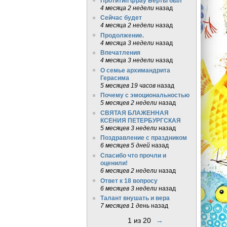
Протитип фрау Берты был
4 месяца 2 недели
назад
Сейчас будет
4 месяца 2 недели
назад
Продолжение.
4 месяца 3 недели
назад
Впечатления
4 месяца 3 недели
назад
О семье архимандрита
Герасима
5 месяцев 19 часов
назад
Почему с эмоциональностью
5 месяцев 2 недели
назад
СВЯТАЯ БЛАЖЕННАЯ
КСЕНИЯ ПЕТЕРБУРГСКАЯ
5 месяцев 3 недели
назад
Поздравление с праздником
6 месяцев 5 дней
назад
Спасибо что прочли и
оценили!
6 месяцев 2 недели
назад
Ответ к 18 вопросу
6 месяцев 3 недели
назад
Талант внушать и вера
7 месяцев 1 день
назад
1 из 20
→