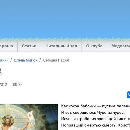
тервью
Статьи
Читальный зал
О клубе
Медиага
илии»
Елена Мизюн
Сегодня Пасха!
!
/2012 — 09:23
Как кокон бабочки — пустые пелен
И вот, свершилось Чудо из чудес:
Исчез из гроба, из зловещей тишин
Поправший смертью смерть! Христо