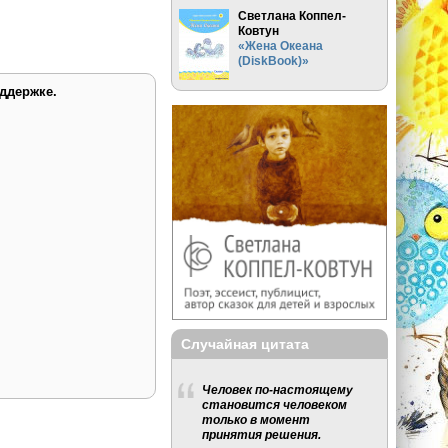
Светлана Коппел-
Ковтун
«Жена Океана
(DiskBook)»
ддержке.
Случайная цитата
Человек по-настоящему
становится человеком
только в момент
принятия решения.