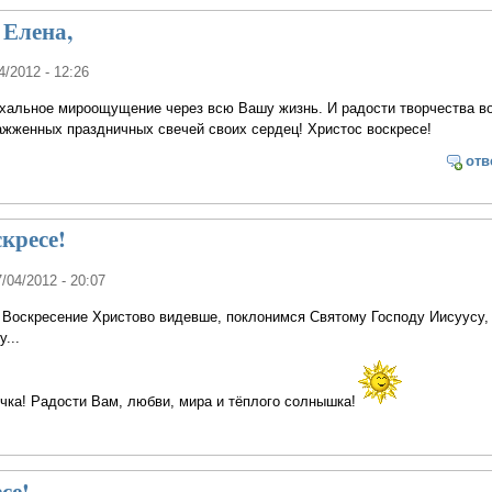
 Елена,
4/2012 - 12:26
схальное мироощущение через всю Вашу жизнь. И радости творчества в
ажженных праздничных свечей своих сердец! Христос воскресе!
отв
кресе!
7/04/2012 - 20:07
 Воскресение Христово видевше, поклонимся Святому Господу Иисуусу,
...
чка! Радости Вам, любви, мира и тёплого солнышка!
се!