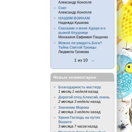
Александр Конопля
Снег
Александр Конопля
НАШИМ ВОИНАМ
Надежда Кушкова
Сказание о жене Адера и о
рыжей блуднице
Монахиня Евфимия Пащенко
Можно ли увидеть Бога?
Тайна Святой Троицы
Людмила Громова
1 из 10
→
Новые комментарии
Благодарность мастеру
1 месяц 1 неделя
назад
Дорогой отец Алексий, очень
2 месяца 3 недели
назад
Значение Морока
2 месяца 3 недели
назад
Храни Господь на путях
Вашего
3 месяца 7 часов
назад