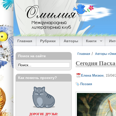
Перейти к основному содержанию
Омилия
Международный
литературный клуб
Главная
Рубрики
Авторы
Книги
Ин
Вы здесь
Главная
Авторы «Ом
Поиск на сайте
Сегодня Пасха
Елена Мизюн
, 15/04
Как помочь проекту?
Поэзия
ДОРОГИЕ ДРУЗЬЯ!