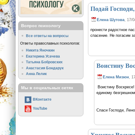
Подай Господи,
Елена Шутова
, 17/0
Вопрос психологу
пронести радостное па
спасение. Не погасим з
Все ответы на вопросы
Ответы православных психологов:
Никита Яночкин
Екатерина Усачева
Татьяна Бобровских
Воистину Вос
Анастасия Бондарук
Анна Лелик
Елена Мизюн
, 1
Воистину Воскресе!
Мы в социальных сетях
единому безгрешному
ВКонтакте
YouTube
Спаси Господи, Лено
Христос Воскре