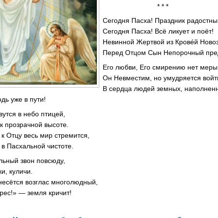
* * *
Сегодня Пасха! Праздник радостны
Сегодня Пасха! Всё ликует и поёт!
Невинной Жертвой из Кровéй Ново
Перед Отцом Сын Непорочный пре
Его любви, Его смирению нет меры
Он Невместим, но умудряется войт
В сердца людей земных, наполнен
дь уже в пути!
утся в небо птицей,
к прозрачной высоте.
к Отцу весь мир стремится,
в Пасхальной чистоте.
льный звон повсюду,
и, куличи.
несётся возглас многолюдный,
рес!» — земля кричит!