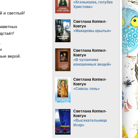
«Ксеньюшка, голубка
Христова»
й и светлый!
Светлана Коппел-
Ковтун
заветных
«Макаровы крылья»
дстаёт!
.
и
Светлана Коппел-
Ковтун
ные верой.
«В чуланчике
изношенных вещей»
Светлана Коппел-
Ковтун
«Сквозь тень»
Светлана Коппел-
Ковтун
«Высекательница
Искр»