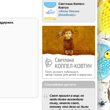
Светлана Коппел-
Ковтун
«Жена Океана
(DiskBook)»
ддержке.
Случайная цитата
Свет пришёл в мир; но
люди более возлюбили
тьму, нежели свет,
потому что дела их были