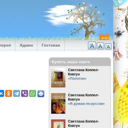
лерея
Админ
Гостевая
Купить наши книги
Светлана Коппел-
Ковтун
«Полотно»
Светлана Коппел-
Ковтун
«Я думаю по-русски»
Светлана Коппел-
Ковтун