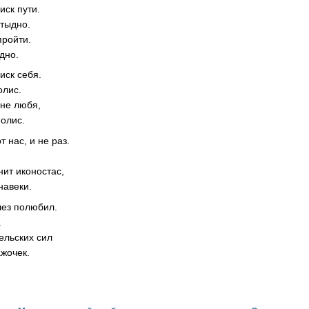
иск пути.
стыдно.
пройти.
дно.
иск себя.
олис.
 не любя,
олис.
 нас, и не раз.
.
нит иконостас,
навеки.
лез полюбил.
.
ельских сил
ажочек.