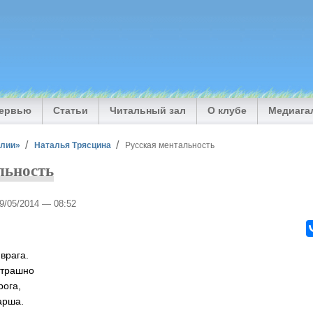
тервью
Статьи
Читальный зал
О клубе
Медиага
илии»
Наталья Трясцина
Русская ментальность
льность
19/05/2014 — 08:52
врага.
страшно
рога,
арша.