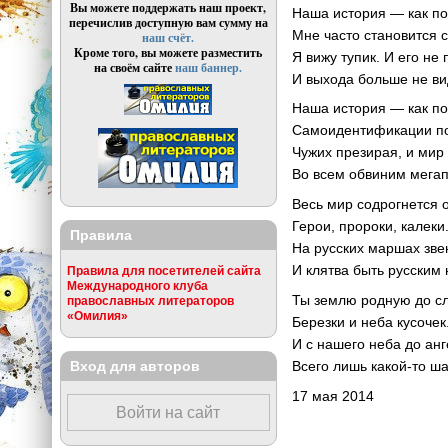
Вы можете поддержать наш проект,
Наша история — как по
перечислив доступную вам сумму на
Мне часто становится 
наш счёт.
Кроме того, вы можете разместить
Я вижу тупик. И его не 
на своём сайте
наш баннер.
И выхода больше не ви
Наша история — как по
Самоидентификации п
Чужих презирая, и мир
Во всем обвиним мегап
Весь мир содрогнется от
Герои, пророки, калеки
Правила
На русских маршах зве
И клятва быть русским 
Правила для посетителей сайта
Международного клуба
Ты землю родную до с
православных литераторов
«Омилия»
Березки и неба кусочек
И с нашего неба до анг
Вход для авторов
Всего лишь какой-то ш
17 мая 2014
Войти на сайт