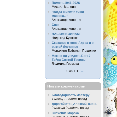
Память 1941-2026
Михаил Малеин
"Когда шипит в тиши
машина..."
Александр Конопля
Снег
Александр Конопля
НАШИМ ВОИНАМ
Надежда Кушкова
Сказание о жене Адера и о
рыжей блуднице
Монахиня Евфимия Пащенко
Можно ли увидеть Бога?
Тайна Святой Троицы
Людмила Громова
1 из 10
→
Новые комментарии
Благодарность мастеру
1 месяц 1 неделя
назад
Дорогой отец Алексий, очень
2 месяца 2 недели
назад
Значение Морока
2 месяца 3 недели
назад