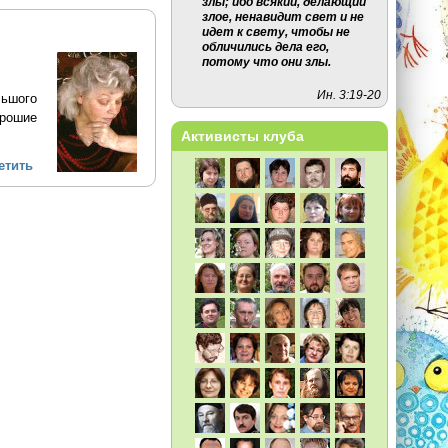
злы; ибо всякий, делающий
злое, ненавидит свет и не
идет к свету, чтобы не
обличились дела его,
потому что они злы.
Ин. 3:19-20
льшого
орошие
Активисты клуба
етить