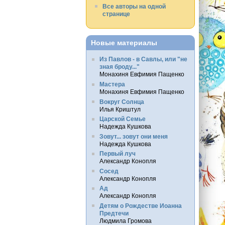
Все авторы на одной
странице
Новые материалы
Из Павлов - в Савлы, или "не
зная броду..."
Монахиня Евфимия Пащенко
Мастера
Монахиня Евфимия Пащенко
Вокруг Солнца
Илья Криштул
Царской Семье
Надежда Кушкова
Зовут... зовут они меня
Надежда Кушкова
Первый луч
Александр Конопля
Сосед
Александр Конопля
Ад
Александр Конопля
Детям о Рождестве Иоанна
Предтечи
Людмила Громова