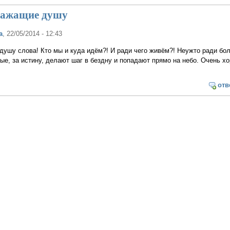
ражащие душу
а
, 22/05/2014 - 12:43
ушу слова! Кто мы и куда идём?! И ради чего живём?! Неужто ради бо
рые, за истину, делают шаг в бездну и попадают прямо на небо. Очень х
отв