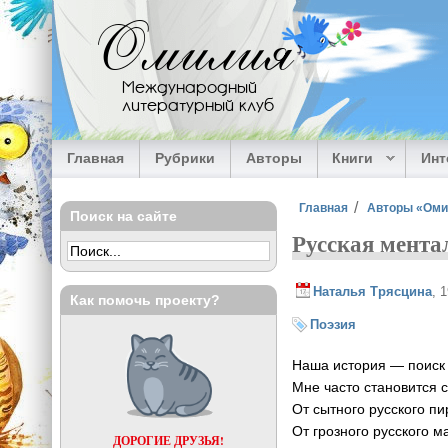
Перейти к основному содержанию
Омилия
Международный
литературный клуб
Главная
Рубрики
Авторы
Книги
Ин
Вы здесь
Главная
Авторы «Ом
Поиск на сайте
Русская мента
Наталья Трясцина
, 
Как помочь проекту?
Поэзия
Наша история — поиск 
Мне часто становится 
От сытного русского пи
От грозного русского м
ДОРОГИЕ ДРУЗЬЯ!