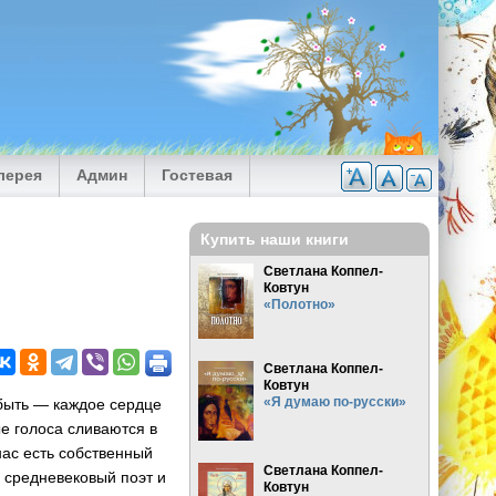
лерея
Админ
Гостевая
Купить наши книги
Светлана Коппел-
Ковтун
«Полотно»
Светлана Коппел-
Ковтун
«Я думаю по-русски»
 быть — каждое сердце
ые голоса сливаются в
нас есть собственный
Светлана Коппел-
л средневековый поэт и
Ковтун