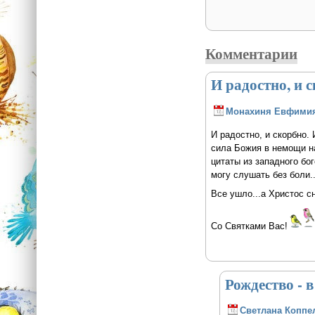
Комментарии
И радостно, и 
Монахиня Евфими
И радостно, и скорбно. 
сила Божия в немощи н
цитаты из западного бог
могу слушать без боли..
Все ушло...а Христос сн
Со Святками Вас!
Рождество - 
Светлана Коппе