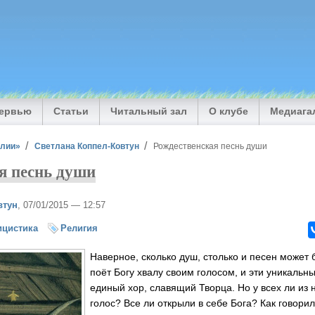
тервью
Статьи
Читальный зал
О клубе
Медиага
илии»
Светлана Коппел-Ковтун
Рождественская песнь души
я песнь души
втун
, 07/01/2015 — 12:57
ицистика
Религия
Наверное, сколько душ, столько и песен может
поёт Богу хвалу своим голосом, и эти уникальн
единый хор, славящий Творца. Но у всех ли из 
голос? Все ли открыли в себе Бога? Как говори