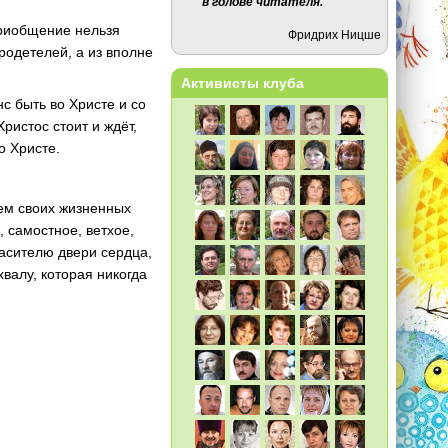
в голове читателя.
приобщение нельзя
Фридрих Ницше
родетелей, а из вполне
Активисты клуба
с быть во Христе и со
ристос стоит и ждёт,
о Христе.
ем своих жизненных
, самостное, ветхое,
пасителю двери сердца,
хвалу, которая никогда