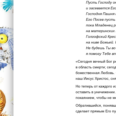
Пусть Господу 
и засевается Ег
Господня Пашня 
Его Посев пусть
пока Младенец 
на материнских
Голгофский Кре
на ниве Божьей. 
Не будешь Ты во
я помогу Тебе в
«Сегодня вечный Бог р
в область смерти; сего
божественная Любовь. 
наш Иисус Христос, сн
Но теперь от каждого и
оставить в уничижении.
покаянием, чтобы не м
Обратившийся, понявши
сделает прямым Его пу