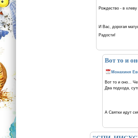
Рождество - в хлеву
И Вас, дорогая мату
Радости!
Вот то и оно
Монахиня Е
Вот то и оно... 
Два подхода, сут
А Святки идут се
"СПИ, ИИСУСЕ,