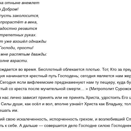
она отныне внемлет
о Добром!
пусть заколосится,
 прорастёт в века,
радостно резвится
 трепетных руках.
ст уже взошёл однажды
Господи, прости!
 мне распятым дважды:
полне взрасти.
ождается во время. Бесплотный облекается плотью. Тот, Кто за пр
дня начинается крестный путь Господень; сегодня является нам же
Сегодня ясли вифлеемские предзнаменуют нам ту пещеру, куда б
ятый со креста после мучительной смерти… » (Митрополит Сурожск
з нас лично зависит принять или не принять Христа, удостоить Его 
 Силы души, как осёл и вол, вполне узнаю́т Христа как Владыку, то
ешать им.
й свою искалеченность, испорченность грехом, и возлюбивший Сп
ть к себе. А дальше — совершится дело Господне силою Господне