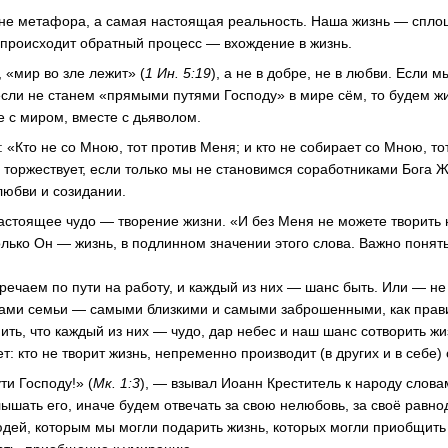
 не метафора, а самая настоящая реальность. Наша жизнь — спло
е происходит обратный процесс — вхождение в жизнь.
 «мир во зле лежит» (
1 Ин. 5:19
), а не в добре, не в любви. Если 
сли не станем «прямыми путями Господу» в мире сём, то будем жи
е с миром, вместе с дьяволом.
: «Кто не со Мною, тот против Меня; и кто не собирает со Мною, то
о торжествует, если только мы не становимся соработниками Бога Ж
любви и созидании.
Настоящее чудо — творение жизни. «И без Меня не можете творить 
олько Он — жизнь, в подлинном значении этого слова. Важно понят
речаем по пути на работу, и каждый из них — шанс быть. Или — не
нами семьи — самыми близкими и самыми заброшенными, как прав
ть, что каждый из них — чудо, дар небес и наш шанс сотворить жи
т: кто не творит жизнь, непременно производит (в других и в себе)
и Господу!» (
Мк. 1:3
), — взывал Иоанн Креститель к народу слова
лышать его, иначе будем отвечать за свою нелюбовь, за своё равно
юдей, которым мы могли подарить жизнь, которых могли приобщить 