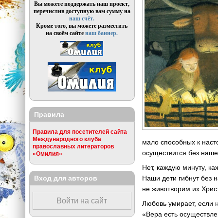
Вы можете поддержать наш проект,
перечислив доступную вам сумму на
наш счёт.
Кроме того, вы можете разместить
на своём сайте
наш баннер.
Правила
Правила для посетителей сайта
Международного клуба
мало способных к наст
православных литераторов
осуществится без наше
«Омилия»
Нет, каждую минуту, ка
Вход для авторов
Наши дети гибнут без 
не животворим их Хрис
Войти на сайт
Любовь умирает, если 
«Вера есть осуществлен