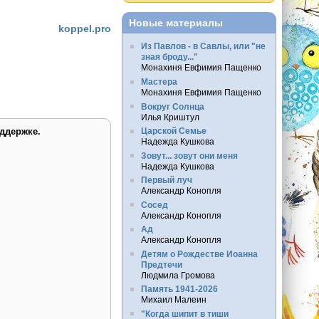
Новые материалы
koppel.pro
Из Павлов - в Савлы, или "не
зная броду..."
Монахиня Евфимия Пащенко
Мастера
Монахиня Евфимия Пащенко
Вокруг Солнца
Илья Криштул
ддержке.
Царской Семье
Надежда Кушкова
Зовут... зовут они меня
Надежда Кушкова
Первый луч
Александр Конопля
Сосед
Александр Конопля
Ад
Александр Конопля
Детям о Рождестве Иоанна
Предтечи
Людмила Громова
Память 1941-2026
Михаил Малеин
"Когда шипит в тиши