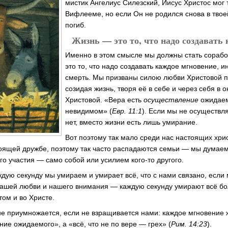
мистик Ангелиус Силезский, Иисус Христос мог 
Вифлееме, но если Он не родился снова в твое
погиб.
Жизнь — это то, что надо создавать
Именно в этом смысле мы должны стать сорабо
это то, что надо создавать каждое мгновение, и
смерть. Мы призваны силою любви Христовой 
созидая жизнь, творя её в себе и через себя в
Христовой. «Вера есть
осуществление
ожидаем
невидимом» (
Евр. 11:1
). Если мы не осуществл
нет, вместо жизни есть лишь умирание.
Вот поэтому так мало среди нас настоящих хрис
оящей дружбе, поэтому так часто распадаются семьи — мы думаем
го участия — само собой или усилием кого-то другого.
ждую секунду мы умираем и умирает всё, что с нами связано, если
нашей любви и нашего внимания — каждую секунду умирают всё бо
том и во Христе.
не приумножается, если не взращивается нами: каждое мгновение ж
ие ожидаемого», а «всё, что не по вере — грех» (
Рим. 14:23
).