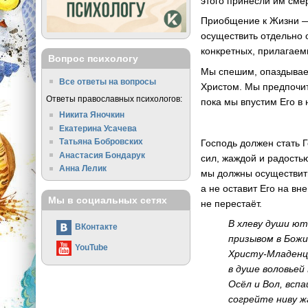
этого принесли им сме
Приобщение к Жизни — 
осуществить отдельно о
конкретных, прилагаем
Вопрос психологу
Мы спешим, опаздываем
Все ответы на вопросы
Христом. Мы предпочит
Ответы православных психологов:
пока мы впустим Его в 
Никита Яночкин
Екатерина Усачева
Татьяна Бобровских
Господь должен стать 
Анастасия Бондарук
сил, жаждой и радостью
Анна Лелик
мы должны осуществить
а не оставит Его на вн
Мы в социальных сетях
не перестаёт.
В хлеву души ю
ВКонтакте
призывом в Божи
YouTube
Христу-Младенц
в душе воловьей
Осёл и Вол, всп
согрейте ниву ж