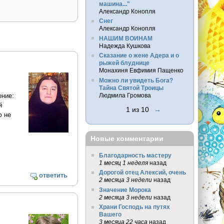
машина..."
Александр Конопля
Снег
Александр Конопля
НАШИМ ВОИНАМ
Надежда Кушкова
Сказание о жене Адера и о
рыжей блуднице
Монахиня Евфимия Пащенко
Можно ли увидеть Бога?
Тайна Святой Троицы
ение:
Людмила Громова
й
1 из 10
→
ю не
Новые комментарии
Благодарность мастеру
1 месяц 1 неделя
назад
Дорогой отец Алексий, очень
ответить
2 месяца 3 недели
назад
Значение Морока
2 месяца 3 недели
назад
Храни Господь на путях
Вашего
3 месяца 22 часа
назад