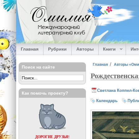
Перейти к основному содержанию
Омилия
Международный
литературный клуб
Главная
Рубрики
Авторы
Книги
Ин
Вы здесь
Главная
Авторы «Ом
Поиск на сайте
Рождественска
Светлана Коппел-Ко
Как помочь проекту?
Календарь
Публ
ДОРОГИЕ ДРУЗЬЯ!