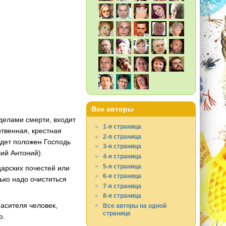
Все авторы
еделами смерти, входит
1-я страница
ртвенная, крестная
2-я страница
удет положен Господь
3-я страница
ий Антоний).
4-я страница
5-я страница
царских почестей или
6-я страница
лько надо очиститься
7-я страница
8-я страница
асителя человек,
Все авторы на одной
странице
ю.