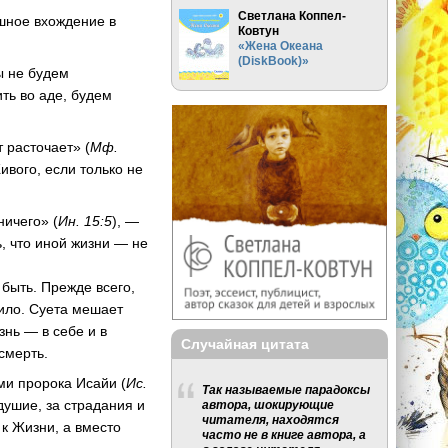
Светлана Коппел-
шное вхождение в
Ковтун
«Жена Океана
(DiskBook)»
мы не будем
ть во аде, будем
т расточает» (
Мф.
ивого, если только не
ничего» (
Ин. 15:5
), —
ь, что иной жизни — не
 быть. Прежде всего,
ило. Суета мешает
знь — в себе и в
Случайная цитата
 смерть.
ми пророка Исайи (
Ис.
Так называемые парадоксы
душие, за страдания и
автора, шокирующие
читателя, находятся
к Жизни, а вместо
часто не в книге автора, а