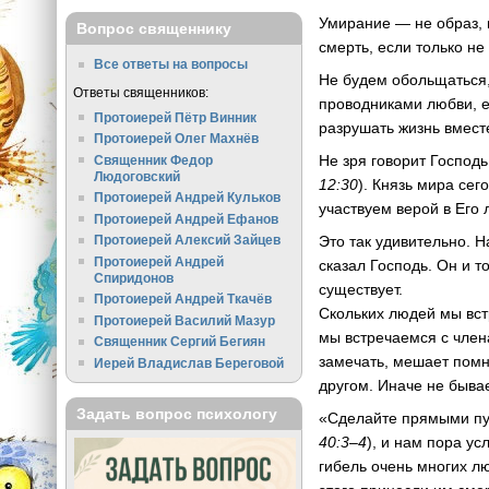
Умирание — не образ,
Вопрос священнику
смерть, если только н
Все ответы на вопросы
Не будем обольщаться,
Ответы священников:
проводниками любви, е
Протоиерей Пётр Винник
разрушать жизнь вмест
Протоиерей Олег Махнёв
Не зря говорит Господь
Священник Федор
Людоговский
12:30
). Князь мира сег
Протоиерей Андрей Кульков
участвуем верой в Его 
Протоиерей Андрей Ефанов
Это так удивительно. 
Протоиерей Алексий Зайцев
Протоиерей Андрей
сказал Господь. Он и т
Спиридонов
существует.
Протоиерей Андрей Ткачёв
Скольких людей мы вст
Протоиерей Василий Мазур
мы встречаемся с чле
Священник Сергий Бегиян
замечать, мешает помни
Иерей Владислав Береговой
другом. Иначе не бывае
Задать вопрос психологу
«Сделайте прямыми пут
40:3–4
), и нам пора ус
гибель очень многих л