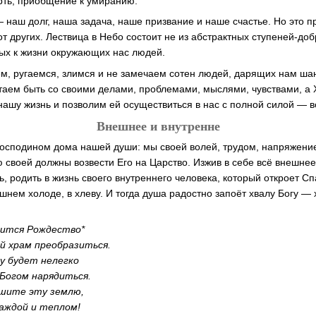
рть, приобщение к умиранию.
наш долг, наша задача, наше призвание и наше счастье. Но это 
т других. Лествица в Небо состоит не из абстрактных ступеней-доб
ых к жизни окружающих нас людей.
, ругаемся, злимся и не замечаем сотен людей, дарящих нам шан
аем быть со своими делами, проблемами, мыслями, чувствами, а Х
нашу жизнь и позволим ей осуществиться в нас с полной силой — в
Внешнее и внутренне
Господином дома нашей души: мы своей волей, трудом, напряжени
 своей должны возвести Его на Царство. Изжив в себе всё внешнее
, родить в жизнь своего внутреннего человека, который откроет С
ешнем холоде, в хлеву. И тогда душа радостно запоёт хвалу Богу — 
тится Рождество*
й храм преобразиться.
у будет нелегко
 Богом нарядиться.
ашите эту землю,
аждой и теплом!