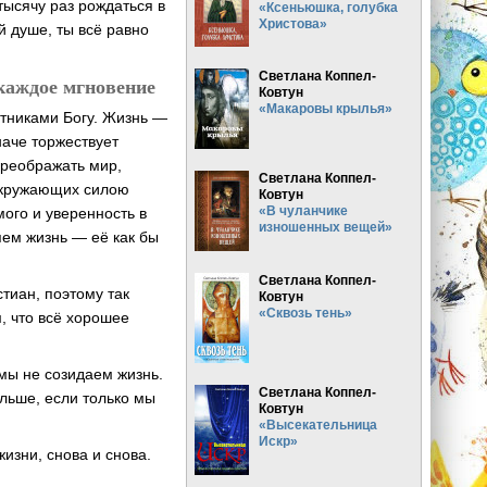
тысячу раз рождаться в
«Ксеньюшка, голубка
Христова»
й душе, ты всё равно
Светлана Коппел-
 каждое мгновение
Ковтун
«Макаровы крылья»
тниками Богу. Жизнь —
наче торжествует
преображать мир,
Светлана Коппел-
 окружающих силою
Ковтун
«В чуланчике
ого и уверенность в
изношенных вещей»
яем жизнь — её как бы
Светлана Коппел-
тиан, поэтому так
Ковтун
«Сквозь тень»
, что всё хорошее
 мы не созидаем жизнь.
Светлана Коппел-
льше, если только мы
Ковтун
«Высекательница
Искр»
изни, снова и снова.