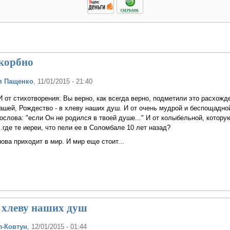
скорбно
я Пащенко
, 11/01/2015 - 21:40
И от стихотворения: Вы верно, как всегда верно, подметили это расхожд
ашей, Рождество - в хлеву наших душ. И от очень мудрой и беспощадно
ослова: "если Он не родился в твоей душе..." И от колыбельной, котору
.где те иереи, что пели ее в Соломбале 10 лет назад?
ова приходит в мир. И мир еще стоит...
в хлеву наших душ
л-Ковтун
, 12/01/2015 - 01:44