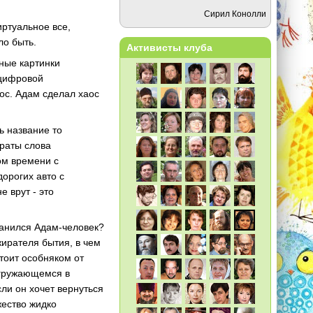
Сирил Конолли
иртуальное все,
ло быть.
Активисты клуба
ьные картинки
 цифровой
ос. Адам сделал хаос
.
ь название то
траты слова
ом времени с
орогих авто с
 врут - это
ранился Адам-человек?
жирателя бытия, в чем
стоит особняком от
огружающемся в
ли он хочет вернуться
жество жидко