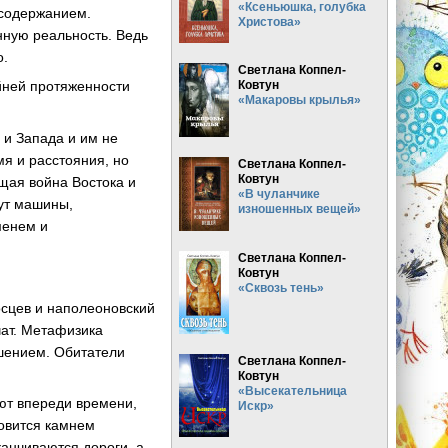
«Ксеньюшка, голубка
 содержанием.
Христова»
нную реальность. Ведь
о.
Светлана Коппел-
Ковтун
айней протяженности
«Макаровы крылья»
а и Запада и им не
мя и расстояния, но
Светлана Коппел-
Ковтун
щая война Востока и
«В чуланчике
дут машины,
изношенных вещей»
менем и
Светлана Коппел-
Ковтун
«Сквозь тень»
осцев и наполеоновский
чат. Метафизика
шением. Обитатели
Светлана Коппел-
Ковтун
«Высекательница
гают впереди времени,
Искр»
новится камнем
аканчиваются дороги, а