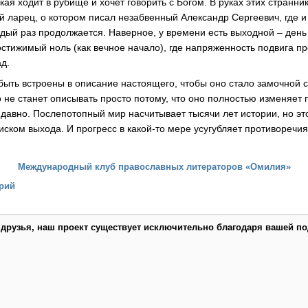
кая ходит в рубище и хочет говорить с Богом. В руках этих странни
 ларец, о котором писал незабвенный Александр Сергеевич, где 
ждый раз продолжается. Наверное, у времени есть выходной – день
остижимый ноль (как вечное начало), где напряженность подвига 
ад.
ыть встроены в описание настоящего, чтобы оно стало замочной с
о не станет описывать просто потому, что оно полностью изменяет
и давно. Послепотопный мир насчитывает тысячи лет истории, но э
ском выхода. И прогресс в какой-то мере усугубляет противоречи
Международный клуб православных литераторов «Омилия»
рий
 друзья, наш проект существует исключительно благодаря вашей по