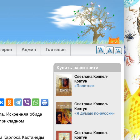
лерея
Админ
Гостевая
Купить наши книги
Светлана Коппел-
Ковтун
«Полотно»
Светлана Коппел-
Ковтун
«Я думаю по-русски»
ла. Искренняя обида
 прикладном
Светлана Коппел-
ам Карлоса Кастанеды
Ковтун