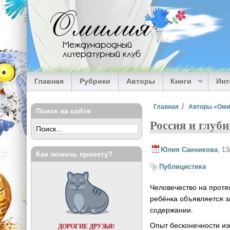
Перейти к основному содержанию
Омилия
Международный
литературный клуб
Главная
Рубрики
Авторы
Книги
Ин
Вы здесь
Главная
Авторы «Ом
Поиск на сайте
Россия и глуб
Юлия Санникова
, 1
Как помочь проекту?
Публицистика
Человечество на протя
ребёнка объявляется з
содержании.
Опыт бесконечности из
ДОРОГИЕ ДРУЗЬЯ!