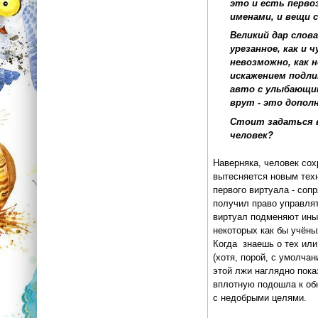
это и есть перво
именами, и вещи 
Великий дар слов
урезанное, как и
невозможно, как 
искажением подли
авто с улыбающим
врут - это допол
Стоит задаться в
человек?
Наверняка, человек сохр
вытесняется новым техн
первого виртуала - соп
получил право управлят
виртуал подменяют иным
некоторых как бы учёны
Когда знаешь о тех или
(хотя, порой, с умолча
этой лжи наглядно пока
вплотную подошла к обн
с недобрыми целями.