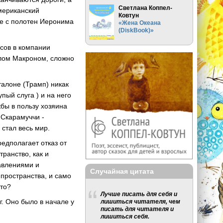
Светлана Коппел-
американский
Ковтун
ые с полотен Иеронима
«Жена Океана
(DiskBook)»
ксов в компании
алом Макроном, сложно
талоне (Трамп) никак
пый слуга ) и на него
бы в пользу хозяина
 Скарамуччи -
 стал весь мир.
едполагает отказ от
транство, как и
авлениями и
Случайная цитата
пространства, и само
это?
Лучше писать для себя и
г. Оно было в начале у
лишиться читателя, чем
писать для читателя и
лишиться себя.