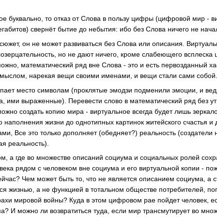
е буквально, то отказ от Слова в пользу цифры (цифровой мир - в
егабитов) свернёт бытие до небытия: ибо без Слова ничего не нача
 сюжет, он не может развиваться без Слова или описания. Виртуал
созерцательность, но не дают ничего, кроме слабеющего всплеска
ожно, математический ряд вне Слова - это и есть первозданный ха
мыслом, нарекая вещи своими именами, и вещи стали сами собой
упает место символам (проклятые эмодзи подменили эмоции, и вед
ва, ими выраженные). Перевести слово в математический ряд без у
можно создать копию мира - виртуальное всегда будет лишь зеркал
 наполнения жизни до однотипных картинок житейского счастья и д
и, Все это только дополняет (обедняет?) реальность (создатели не
ая реальность).
ом, а где во множестве описаний социума и социальных ролей сох
века рядом с человеком вне социума и его виртуальной копии - по
ейчас? Чем может быть то, что не является описанием социума, а 
ется жизнью, а не функцией в тотальном обществе потребителей, п
рахи мировой войны? Куда в этом цифровом рае пойдет человек, ес
а? И можно ли возвратиться туда, если мир трансмутирует во мно