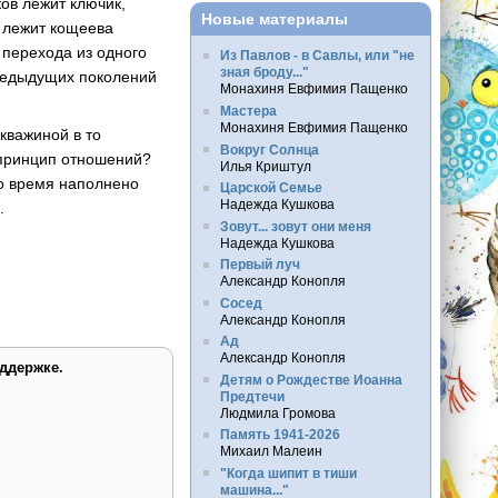
ков лежит ключик,
Новые материалы
и лежит кощеева
 перехода из одного
Из Павлов - в Савлы, или "не
зная броду..."
предыдущих поколений
Монахиня Евфимия Пащенко
Мастера
Монахиня Евфимия Пащенко
кважиной в то
Вокруг Солнца
 принцип отношений?
Илья Криштул
то время наполнено
Царской Семье
Надежда Кушкова
я.
Зовут... зовут они меня
Надежда Кушкова
Первый луч
Александр Конопля
Сосед
Александр Конопля
Ад
Александр Конопля
ддержке.
Детям о Рождестве Иоанна
Предтечи
Людмила Громова
Память 1941-2026
Михаил Малеин
"Когда шипит в тиши
машина..."