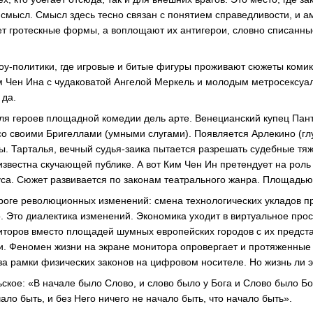
 смысл. Смысл здесь тесно связан с понятием справедливости, и 
т гротескные формы, а воплощают их антигерои, словно списанн
шоу-политики, где игровые и битые фигуры проживают сюжеты коми
м Чен Ина с чудаковатой Ангелой Меркель и молодым метросексу
 да.
ля героев площадной комедии дель арте. Венецианский купец Пан
со своими Бригеллами (умными слугами). Появляется Арлекино (глу
ы. Тарталья, вечный судья-заика пытается разрешать судебные тяж
известна скучающей публике. А вот Ким Чен Ин претендует на роль
руса. Сюжет развивается по законам театрального жанра. Площадью
ороге революционных изменений: смена технологических укладов пр
о. Это диалектика изменений. Экономика уходит в виртуальное прос
иторов вместо площадей шумных европейских городов с их предст
 Феномен жизни на экране монитора опровергает и протяженные 
за рамки физических законов на цифровом носителе. Но жизнь ли 
ское: «В начале было Слово, и слово было у Бога и Слово было Бо
чало быть, и без Него ничего не начало быть, что начало быть».