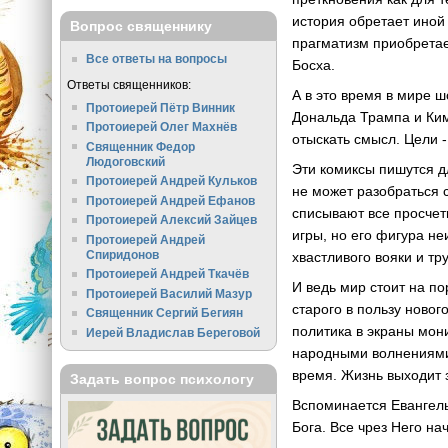
история обретает иной
Вопрос священнику
прагматизм приобретае
Все ответы на вопросы
Босха.
Ответы священников:
А в это время в мире 
Протоиерей Пётр Винник
Дональда Трампа и Ки
Протоиерей Олег Махнёв
отыскать смысл. Цели -
Священник Федор
Людоговский
Эти комиксы пишутся д
Протоиерей Андрей Кульков
не может разобраться 
Протоиерей Андрей Ефанов
списывают все просчет
Протоиерей Алексий Зайцев
игры, но его фигура не
Протоиерей Андрей
Спиридонов
хвастливого вояки и т
Протоиерей Андрей Ткачёв
И ведь мир стоит на п
Протоиерей Василий Мазур
старого в пользу новог
Священник Сергий Бегиян
политика в экраны мон
Иерей Владислав Береговой
народными волнениями.
время. Жизнь выходит 
Задать вопрос психологу
Вспоминается Евангель
Бога. Все чрез Него на