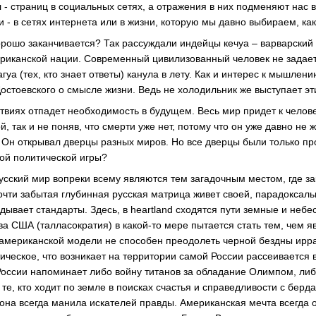
 - страниц в социальных сетях, а отражения в них подменяют нас в
 - в сетях интернета или в жизни, которую мы давно выбираем, ка
хорошо заканчивается? Так рассуждали индейцы кечуа – варварский 
ериканской нации. Современный цивилизованный человек не задае
агуа (тех, кто знает ответы) канула в лету. Как и интерес к мышлен
стоевского о смысле жизни. Ведь не холодильник же выступает э
ствиях отпадет необходимость в будущем. Весь мир придет к челов
й, так и не поняв, что смерти уже нет, потому что он уже давно не
Он открывал дверцы разных миров. Но все дверцы были только пр
вой политической игры?
русский мир вопреки всему являются тем загадочным местом, где з
чти забытая глубинная русская матрица живет своей, парадоксал
ывает стандарты. Здесь, в heartland сходятся пути земные и небе
а США (талласократия) в какой-то мере пытается стать тем, чем я
американской модели не способен преодолеть черной бездны ирра
ическое, что возникает на территории самой России рассеивается 
оссии напоминает либо войну титанов за обладание Олимпом, либ
 те, кто ходит по земле в поисках счастья и справедливости с берд
она всегда манила искателей правды. Американская мечта всегда 