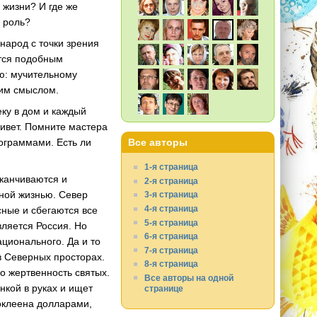
 жизни? И где же
к роль?
народ с точки зрения
тся подобным
ию: мучительному
тим смыслом.
еку в дом и каждый
 живет. Помните мастера
ограммами. Есть ли
Все авторы
1-я страница
аканчиваются и
2-я страница
ьной жизнью. Север
3-я страница
4-я страница
сные и сбегаются все
5-я страница
вляется Россия. Но
6-я страница
ционального. Да и то
7-я страница
в Северных просторах.
8-я страница
о жертвенность святых.
Все авторы на одной
анкой в руках и ищет
странице
оклеена долларами,