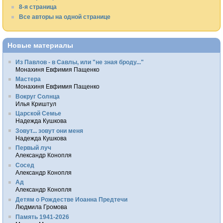
8-я страница
Все авторы на одной странице
Новые материалы
Из Павлов - в Савлы, или "не зная броду..."
Монахиня Евфимия Пащенко
Мастера
Монахиня Евфимия Пащенко
Вокруг Солнца
Илья Криштул
Царской Семье
Надежда Кушкова
Зовут... зовут они меня
Надежда Кушкова
Первый луч
Александр Конопля
Сосед
Александр Конопля
Ад
Александр Конопля
Детям о Рождестве Иоанна Предтечи
Людмила Громова
Память 1941-2026