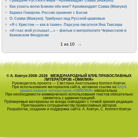
Граждане Русского мира - Архимандрит Савва (Мажуко)
Как узнать волю Божию обо мне? Архимандрит Савва (Мажуко)
Каринэ Геворгян. Россия граничит с Богом
О. Савва (Мажуко). Трибунал над Русской церковью
«Я с Христом — как в танке». Парсуна писателя Яна Таксюра
«И глас мой услышат…» – фильм о митрополите Черкасском и
Каневском Феодосии
1 из 10
→
© А. Ковтун 2008–2026 МЕЖДУНАРОДНЫЙ КЛУБ ПРАВОСЛАВНЫХ
ЛИТЕРАТОРОВ «ОМИЛИЯ»
Руководитель проекта — Светлана Анатольевна Коппел-Ковтун.
При использования материалов сайта, активная ссылка на
Клуб
православных литераторов «ОМИЛИЯ»
обязательна.
При необходимости коммерческого использования текстов обязательно
свяжитесь с администрацией.
Публикуемые материалы не всегда совпадают с точкой зрения редакции.
Приглашаем к сотрудничеству православных авторов.
Разработка, создание и поддержка сайта: А. Ковтун, С. Коппел-Ковтун