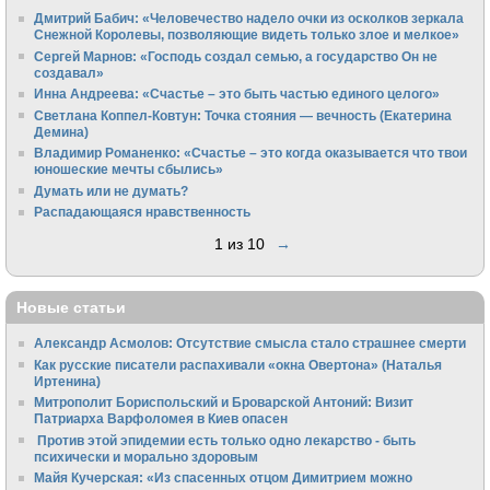
Дмитрий Бабич: «Человечество надело очки из осколков зеркала
Снежной Королевы, позволяющие видеть только злое и мелкое»
Сергей Марнов: «Господь создал семью, а государство Он не
создавал»
Инна Андреева: «Счастье – это быть частью единого целого»
Светлана Коппел-Ковтун: Точка стояния — вечность (Екатерина
Демина)
Владимир Романенко: «Счастье – это когда оказывается что твои
юношеские мечты сбылись»
Думать или не думать?
Распадающаяся нравственность
1 из 10
→
Новые статьи
Александр Асмолов: Отсутствие смысла стало страшнее смерти
Как русские писатели распахивали «окна Овертона» (Наталья
Иртенина)
Митрополит Бориспольский и Броварской Антоний: Визит
Патриарха Варфоломея в Киев опасен
Против этой эпидемии есть только одно лекарство - быть
психически и морально здоровым
Майя Кучерская: «Из спасенных отцом Димитрием можно