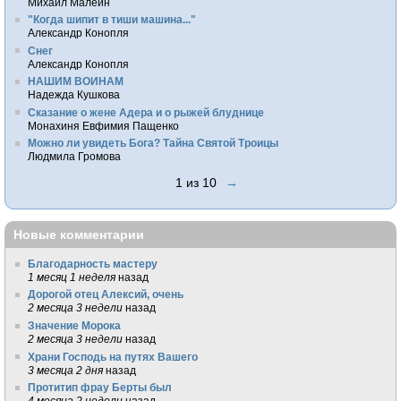
Михаил Малеин
"Когда шипит в тиши машина..."
Александр Конопля
Снег
Александр Конопля
НАШИМ ВОИНАМ
Надежда Кушкова
Сказание о жене Адера и о рыжей блуднице
Монахиня Евфимия Пащенко
Можно ли увидеть Бога? Тайна Святой Троицы
Людмила Громова
1 из 10
→
Новые комментарии
Благодарность мастеру
1 месяц 1 неделя
назад
Дорогой отец Алексий, очень
2 месяца 3 недели
назад
Значение Морока
2 месяца 3 недели
назад
Храни Господь на путях Вашего
3 месяца 2 дня
назад
Протитип фрау Берты был
4 месяца 2 недели
назад