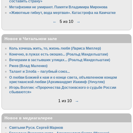
составить страну»
Метафизики не умирают. Памяти Владимира Миронова
«Животные гибнут, вода мертвая». Катастрофа на Камчатке
←
5 из 10
→
Новое в Читальном зале
Коль хочешь жить, то, жизнь любя (Лариса Миллер)
Конечно, в лужах есть окошко... (Роальд Мандельштам)
Вечерами в застывших улицах... (Роальд Мандельштам)
Ржев (Влад Маленко)
Талант и Злоба – пагубный союз...
О любви Божией к нам и о конце света, объявленном концом
христианской любви (Архимандрит Иакинф (Унчуляк)
Игорь Волгин: «Пророчества Достоевского о судьбе России
сбываются»
1 из 10
→
Новое в медиагалерее
Святыни Руси. Сергей Марнов