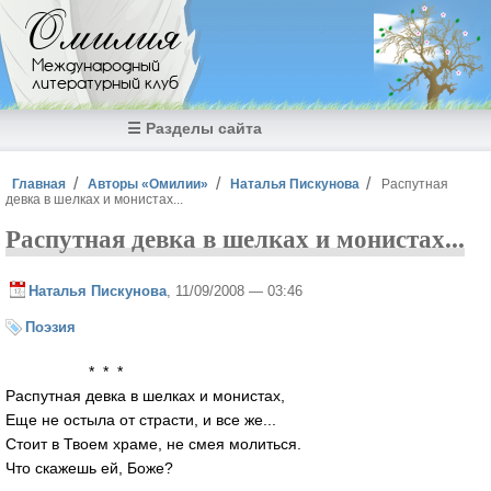
Перейти к основному содержанию
Омилия
Международный
литературный клуб
☰ Разделы сайта
Вы здесь
Главная
Авторы «Омилии»
Наталья Пискунова
Распутная
девка в шелках и монистах...
Распутная девка в шелках и монистах...
Наталья Пискунова
, 11/09/2008 — 03:46
Поэзия
* * *
Распутная девка в шелках и монистах,
Еще не остыла от страсти, и все же...
Стоит в Твоем храме, не смея молиться.
Что скажешь ей, Боже?