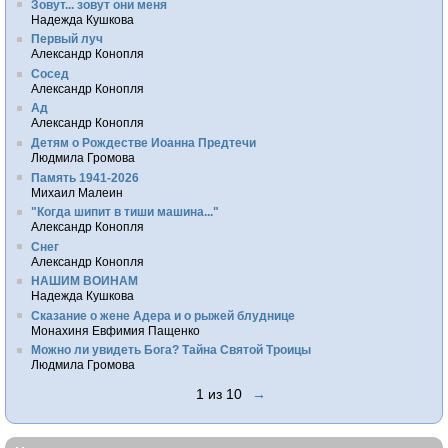
Зовут... зовут они меня
Надежда Кушкова
Первый луч
Александр Конопля
Сосед
Александр Конопля
Ад
Александр Конопля
Детям о Рождестве Иоанна Предтечи
Людмила Громова
Память 1941-2026
Михаил Малеин
"Когда шипит в тиши машина..."
Александр Конопля
Снег
Александр Конопля
НАШИМ ВОИНАМ
Надежда Кушкова
Сказание о жене Адера и о рыжей блуднице
Монахиня Евфимия Пащенко
Можно ли увидеть Бога? Тайна Святой Троицы
Людмила Громова
1 из 10
→