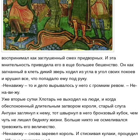
воспринимал как заглушенный смех придворных. И эта
мнительность приводила его в еще большее бешенство. Он как
загнанный в клеть дикий зверь ходил из угла в угол своих покоев
и крушил все, что попадало ему под руку.
-Ненавижу – то и дело вырывалось у него с громким ревом. – Не-
на-ви-жу.
Уже вторые сутки Хлотарь не выходил на люди, и когда
обеспокоенный длительным затвором короля, старый слуга
Антуан заглянул к нему, тот швырнул в него бронзовый кубок, чем
чуть не лишил беднягу жизни. Больше никто не осмеливался
тревожить его величество.
-Ненавижу – снова заревел король. И стискивая кулаки, процедил