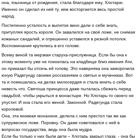
она, язычница от рождения, стала благодаря ему, Хлотарю.
Именно он сделал из неё ту, кем восторгается весь простой
народ.
Постепенно усталость и выпитое вино дали о себе знать,
притупляя ярость короля. Он завалился на своё ложе, не снимая
кожаных сандалий, и отрешенно уставился в резной потолок.
Воспоминания крутились в его голове.
Всему виной та мерзкая старуха-прислужница. Если бы она к
этому моменту уже не покоилась на кладбище близ имения Ати,
он приказал бы отсечь ей голову. Это наверняка она заморочила
юную Радегунду своими россказнями о святых и мучениках. Вот
та и помешалась на делах милосердия и стала мнить о себе
невесть что. Святоша принцесса даже пыталась сбежать перед
свадьбой, чтобы укрыться в монастыре. Но Хлотарь-то своего не
упустит. И она стала его женой. Законной. Радегунда стала
королевой.
Она, эта мнимая монахиня, делила с ним престол так же как
супружеское ложе. Поровну. Он даже советовался с ней в
вопросах государства, ведь она была мудра.
Если бы только у них были дети – Хлотарь закрыл глаза. - она бы