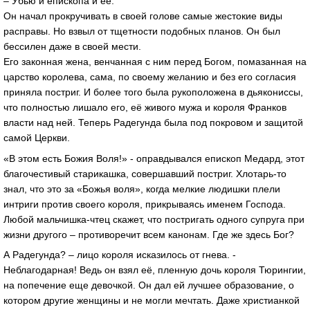
– Убью и епископа и её.
Он начал прокручивать в своей голове самые жестокие виды
расправы. Но взвыл от тщетности подобных планов. Он был
бессилен даже в своей мести.
Его законная жена, венчанная с ним перед Богом, помазанная на
царство королева, сама, по своему желанию и без его согласия
приняла постриг. И более того была рукоположена в дьякониссы,
что полностью лишало его, её живого мужа и короля Франков
власти над ней. Теперь Радегунда была под покровом и защитой
самой Церкви.
«В этом есть Божия Воля!» - оправдывался епископ Медард, этот
благочестивый старикашка, совершавший постриг. Хлотарь-то
знал, что это за «Божья воля», когда мелкие людишки плели
интриги против своего короля, прикрываясь именем Господа.
Любой мальчишка-чтец скажет, что постригать одного супруга при
жизни другого – противоречит всем канонам. Где же здесь Бог?
А Радегунда? – лицо короля исказилось от гнева. -
Неблагодарная! Ведь он взял её, пленную дочь короля Тюрингии,
на попечение еще девочкой. Он дал ей лучшее образование, о
котором другие женщины и не могли мечтать. Даже христианкой