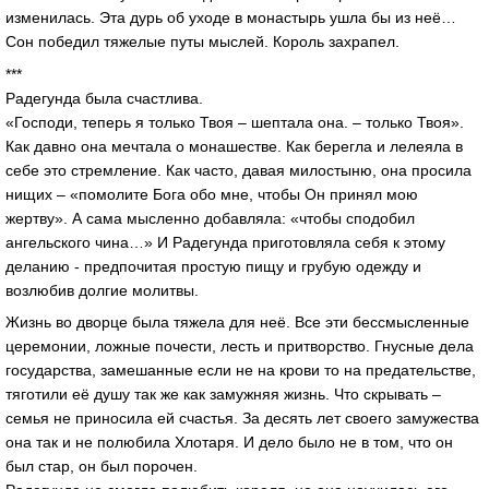
изменилась. Эта дурь об уходе в монастырь ушла бы из неё…
Сон победил тяжелые путы мыслей. Король захрапел.
***
Радегунда была счастлива.
«Господи, теперь я только Твоя – шептала она. – только Твоя».
Как давно она мечтала о монашестве. Как берегла и лелеяла в
себе это стремление. Как часто, давая милостыню, она просила
нищих – «помолите Бога обо мне, чтобы Он принял мою
жертву». А сама мысленно добавляла: «чтобы сподобил
ангельского чина…» И Радегунда приготовляла себя к этому
деланию - предпочитая простую пищу и грубую одежду и
возлюбив долгие молитвы.
Жизнь во дворце была тяжела для неё. Все эти бессмысленные
церемонии, ложные почести, лесть и притворство. Гнусные дела
государства, замешанные если не на крови то на предательстве,
тяготили её душу так же как замужняя жизнь. Что скрывать –
семья не приносила ей счастья. За десять лет своего замужества
она так и не полюбила Хлотаря. И дело было не в том, что он
был стар, он был порочен.