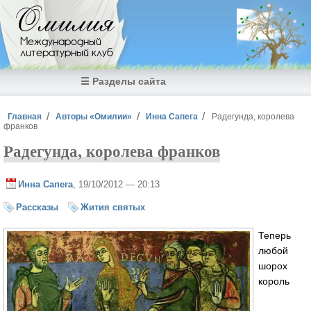
Перейти к основному содержанию
Омилия
Международный
литературный клуб
☰ Разделы сайта
Вы здесь
Главная
Авторы «Омилии»
Инна Сапега
Радегунда, королева
франков
Радегунда, королева франков
Инна Сапега
, 19/10/2012 — 20:13
Рассказы
Жития святых
Теперь
любой
шорох
король