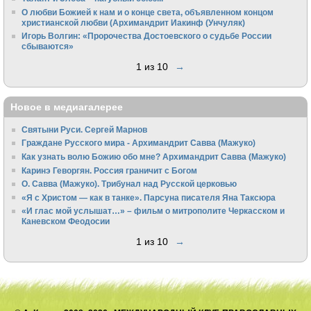
О любви Божией к нам и о конце света, объявленном концом
христианской любви (Архимандрит Иакинф (Унчуляк)
Игорь Волгин: «Пророчества Достоевского о судьбе России
сбываются»
1 из 10
→
Новое в медиагалерее
Святыни Руси. Сергей Марнов
Граждане Русского мира - Архимандрит Савва (Мажуко)
Как узнать волю Божию обо мне? Архимандрит Савва (Мажуко)
Каринэ Геворгян. Россия граничит с Богом
О. Савва (Мажуко). Трибунал над Русской церковью
«Я с Христом — как в танке». Парсуна писателя Яна Таксюра
«И глас мой услышат…» – фильм о митрополите Черкасском и
Каневском Феодосии
1 из 10
→