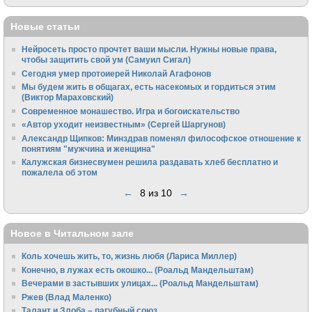
Новые статьи
Нейросеть просто прочтет ваши мысли. Нужны новые права,
чтобы защитить свой ум (Самуил Сигал)
Сегодня умер протоиерей Николай Агафонов
Мы будем жить в общагах, есть насекомых и гордиться этим
(Виктор Мараховский)
Cовременное монашество. Игра и богоискательство
«Автор уходит неизвестным» (Сергей Шаргунов)
Александр Щипков: Минздрав поменял философское отношение к
понятиям "мужчина и женщина"
Калужская бизнесвумен решила раздавать хлеб бесплатно и
пожалела об этом
←
8 из 10
→
Новое в Читальном зале
Коль хочешь жить, то, жизнь любя (Лариса Миллер)
Конечно, в лужах есть окошко... (Роальд Мандельштам)
Вечерами в застывших улицах... (Роальд Мандельштам)
Ржев (Влад Маленко)
Талант и Злоба – пагубный союз...