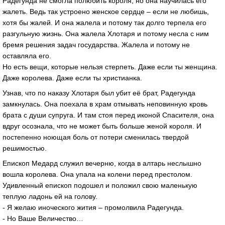
Радегунда не смогла полюбить короля, но она научилась его
жалеть. Ведь так устроено женское сердце – если не любишь,
хотя бы жалей. И она жалела и потому так долго терпела его
разгульную жизнь. Она жалела Хлотаря и потому несла с ним
бремя решения задач государства. Жалела и потому не
оставляла его.
Но есть вещи, которые нельзя стерпеть. Даже если ты женщина.
Даже королева. Даже если ты христианка.
Узнав, что по наказу Хлотаря был убит её брат, Радегунда
замкнулась. Она поехала в храм отмывать неповинную кровь
брата с души супруга. И там стоя перед иконой Спасителя, она
вдруг осознала, что не может быть больше женой короля. И
постепенно ноющая боль от потери сменилась твердой
решимостью.
Епископ Медард служил вечерню, когда в алтарь неслышно
вошла королева. Она упала на колени перед престолом.
Удивленный епископ подошел и положил свою маленькую
теплую ладонь ей на голову.
- Я желаю иноческого жития – промолвила Радегунда.
- Но Ваше Величество…