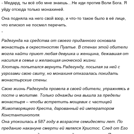
- Медард, ты всё обо мне знаешь…Не иди против Воли Бога. Я
уйду отсюда только монахиней.
Она подняла на него свой взор, и что-то такое было в её лице,
что епископ не посмел перечить.
-
Радегунда на средства от своего приданного основала
монастырь в окрестностях Пуатье. В стенах этой обители
могла найти приют любая девушка и женщина, бежавшая от
насилия в семье и желающая иноческой жизни.
Хлотарь попытался вернуть Радегунду, посылая за ней с
угрозами свою свиту, но монахиня отказалась покидать
монастырские стены.
Свою жизнь Радегунда провела в своей обители, упражняясь в
посте и молитве. Только однажды она вышла за пределы
монастыря – чтобы встретить мощевик с частицей
Животворящего Креста, дарованный ей императором
Константинополя.
Она упокоилась в 587 году в возрасте семидесяти лет. По
преданию накануне смерти ей являлся Христос. След от Его