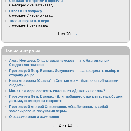
Спасибо что прочли и оценили!
6 месяцев 2 недели
назад
Ответ к 18 вопросу
6 месяцев 3 недели
назад
Талант внушать и вера
7 месяцев 1 день
назад
1 из 20
→
Новые интервью
Алла Немцова: Счастливый человек — это благодарный
Создателю человек
Протоиерей Пётр Винник: Искушение — шанс сделать выбор в
сторону добра
Инна Андреева (Сапега): «Святые могут быть очень близкими
людьми»
Может ли море состоять сплошь из «Девятых валов»?
Протоиерей Пётр Винник: «Для любящего отца мы всегда будем
детьми, несмотря на возраст»
Протоиерей Андрей Спиридонов: «Озабоченность собой
замаскирована лозунгами веры»
О рассуждении и осуждении
←
2 из 10
→