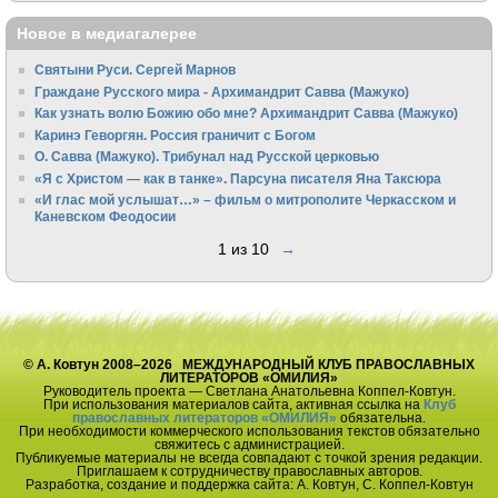
Новое в медиагалерее
Святыни Руси. Сергей Марнов
Граждане Русского мира - Архимандрит Савва (Мажуко)
Как узнать волю Божию обо мне? Архимандрит Савва (Мажуко)
Каринэ Геворгян. Россия граничит с Богом
О. Савва (Мажуко). Трибунал над Русской церковью
«Я с Христом — как в танке». Парсуна писателя Яна Таксюра
«И глас мой услышат…» – фильм о митрополите Черкасском и
Каневском Феодосии
1 из 10
→
© А. Ковтун 2008–2026 МЕЖДУНАРОДНЫЙ КЛУБ ПРАВОСЛАВНЫХ
ЛИТЕРАТОРОВ «ОМИЛИЯ»
Руководитель проекта — Светлана Анатольевна Коппел-Ковтун.
При использования материалов сайта, активная ссылка на
Клуб
православных литераторов «ОМИЛИЯ»
обязательна.
При необходимости коммерческого использования текстов обязательно
свяжитесь с администрацией.
Публикуемые материалы не всегда совпадают с точкой зрения редакции.
Приглашаем к сотрудничеству православных авторов.
Разработка, создание и поддержка сайта: А. Ковтун, С. Коппел-Ковтун