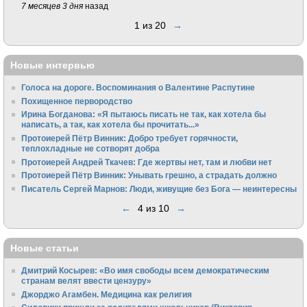
7 месяцев 3 дня
назад
1 из 20
→
Новые интервью
Голоса на дороге. Воспоминания о Валентине Распутине
Похищенное первородство
Ирина Богданова: «Я пытаюсь писать не так, как хотела бы
написать, а так, как хотела бы прочитать...»
Протоиерей Пётр Винник: Добро требует горячности,
теплохладные не сотворят добра
Протоиерей Андрей Ткачев: Где жертвы нет, там и любви нет
Протоиерей Пётр Винник: Унывать грешно, а страдать должно
Писатель Сергей Марнов: Люди, живущие без Бога — неинтересны
←
4 из 10
→
Новые статьи
Дмитрий Косырев: «Во имя свободы всем демократическим
странам велят ввести цензуру»
Джорджо Агамбен. Медицина как религия