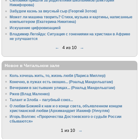
Силовики пришли за родителями школьников (Виктория
Никифорова)
Забудем казнь за вкусный сыр (Георгий Зотов)
Может ли машина творить? Стихи, музыка и картины, написанные
компьютером (Екатерина Никитина)
Искушение цифровизацией
Владимир Легойда: Ситуация с гонениями на христиан в Африке
не улучшается
←
4 из 10
→
Новое в Читальном зале
Коль хочешь жить, то, жизнь любя (Лариса Миллер)
Конечно, в лужах есть окошко... (Роальд Мандельштам)
Вечерами в застывших улицах... (Роальд Мандельштам)
Ржев (Влад Маленко)
Талант и Злоба – пагубный союз...
О любви Божией к нам и о конце света, объявленном концом
христианской любви (Архимандрит Иакинф (Унчуляк)
Игорь Волгин: «Пророчества Достоевского о судьбе России
сбываются»
1 из 10
→