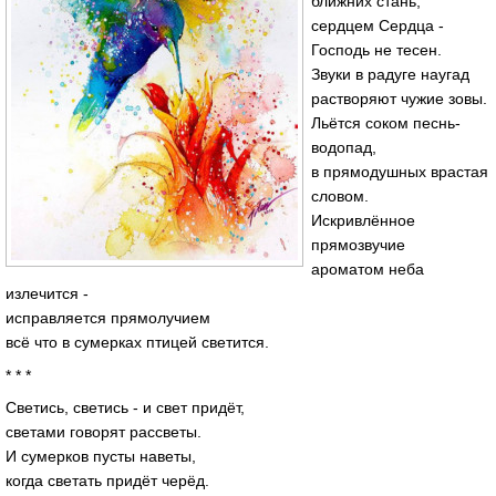
ближних стань,
сердцем Сердца -
Господь не тесен.
Звуки в радуге наугад
растворяют чужие зовы.
Льётся соком песнь-
водопад,
в прямодушных врастая
словом.
Искривлённое
прямозвучие
ароматом неба
излечится -
исправляется прямолучием
всё что в сумерках птицей светится.
* * *
Светись, светись - и свет придёт,
светами говорят рассветы.
И сумерков пусты наветы,
когда светать придёт черёд.