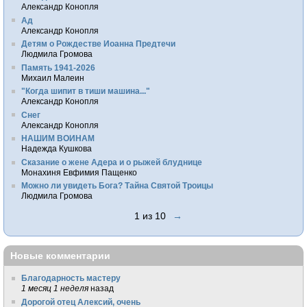
Александр Конопля
Ад
Александр Конопля
Детям о Рождестве Иоанна Предтечи
Людмила Громова
Память 1941-2026
Михаил Малеин
"Когда шипит в тиши машина..."
Александр Конопля
Снег
Александр Конопля
НАШИМ ВОИНАМ
Надежда Кушкова
Сказание о жене Адера и о рыжей блуднице
Монахиня Евфимия Пащенко
Можно ли увидеть Бога? Тайна Святой Троицы
Людмила Громова
1 из 10
→
Новые комментарии
Благодарность мастеру
1 месяц 1 неделя
назад
Дорогой отец Алексий, очень