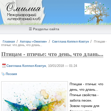
Перейти к основному содержанию
Омилия
Международный
литературный клуб
☰ Разделы сайта
Вы здесь
Главная
Авторы «Омилии»
Светлана Коппел-Ковтун
Птицам -
птичье: что день, что длань...
Птицам - птичье: что день, что длань...
Светлана Коппел-Ковтун
, 10/01/2018 — 01:24
Поэзия
Птицам - птичье: что
день, что длань...
Птичьи свойства -
забота песен.
Зовом горним для