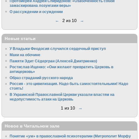
Протоиерей Андрей Спиридонов: «Озабоченность собой
замаскирована лозунгами веры»
О рассуждении и осуждении
←
2 из 10
→
Новые статьи
У Владыки Феодосия случился сердечный приступ
Маки на обочине
Памяти Эдит Сёдергран (Алексей Дмитриенко)
Ростислав Ищенко: «Они желают превратить Церковь в
антицерковь»
Образ страданий русского народа
Россия - это цивилизация. Надо быть самостоятельными! Надо
стоять!
В Украинской Православной Церкви указали властям на
недопустимость атаки на Церковь
1 из 10
→
Новое в Читальном зале
Понятие «ум» в православной психотерапии (Митрополит Морфу