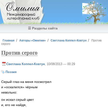
Перейти к основному содержанию
Омилия
Международный
литературный клуб
☰ Разделы сайта
Вы здесь
Главная
Авторы «Омилии»
Светлана Коппел-Ковтун
Против
серого
Против серого
Светлана Коппел-Ковтун
, 10/08/2013 — 00:29
Поэзия
Серый глаз на меня посмотрел
и «оскалился» чёрным
невольно:
он искал серый цвет
и, его не найдя,