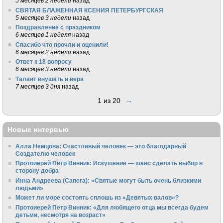
5 месяцев 2 недели
назад
СВЯТАЯ БЛАЖЕННАЯ КСЕНИЯ ПЕТЕРБУРГСКАЯ
5 месяцев 3 недели
назад
Поздравление с праздником
6 месяцев 1 неделя
назад
Спасибо что прочли и оценили!
6 месяцев 2 недели
назад
Ответ к 18 вопросу
6 месяцев 3 недели
назад
Талант внушать и вера
7 месяцев 3 дня
назад
1 из 20
→
Новые интервью
Алла Немцова: Счастливый человек — это благодарный
Создателю человек
Протоиерей Пётр Винник: Искушение — шанс сделать выбор в
сторону добра
Инна Андреева (Сапега): «Святые могут быть очень близкими
людьми»
Может ли море состоять сплошь из «Девятых валов»?
Протоиерей Пётр Винник: «Для любящего отца мы всегда будем
детьми, несмотря на возраст»