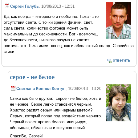
Сергей Голубь
, 10/08/2013 - 12:31
Да, как всегда -- интересно и необычно. Тьма - это
отсутствия света. С точки зрения физики, свет,
сила света, количество фотонов может быть
максимальным до бесконечности. Бог - всемогущ
до бесконечности, никакого разума не хватит
постичь это. Тьма имеет конец, как и абсолютный холод. Спасибо за
стихи.
ответить
серое - не белое
Светлана Коппел-Ковтун
, 10/08/2013 - 13:20
Стихи как бы о другом: серое - не белое, хоть и
не черное. Серое легко становится черным.
Христос распят серым или черным цветом?
Серым, который попал под воздействие черного.
Черный воюет против белого, инициируя,
обольщая, обманывая и искушая серый.
СпасиБо, Сергей!