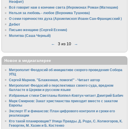
Неофит)
Всё говорит нам о кончине света (Иеромонах Роман (Матюшин)
Нельзя за любовь - любое (Вероника Тушнова)
О семи горячностях духа (Архиепископ Иоанн Сан-Францисский )
Дебют
Письмо женщине (Сергей Есенин)
Молитва (Саша Черный)
←
3 из 10
→
Новое в медиагалерее
Митрополит Феодосий об инициативе скорого проведения Собора
УПЦ
Сергей Марнов. "Блаженная, помоги!" - Читает автор
Митрополит Феодосий о перспективах своего суда, вредном
балласте в Церкви и русском языке
Избранные стихи Светланы Коппел-Ковтун читает Дмитрий Бабич
Марк Смирнов: Закат христианства приходит вместе с закатом
Европы
Эксперт IT и финансов: План цифрового контроля и сроки его
реализации
Кто такой планировщик? Улица Правды. Д. Роде, С. Колмогоров, К.
Геворгян, М. Хазин и Б. Костенко