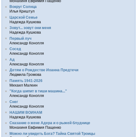
Монахиня Евфимия Пащенко
Вокруг Солнца
Илья Криштул
Царской Семье
Надежда Кушкова
Зовут... зовут они меня
Надежда Кушкова
Первый луч
Александр Конопля
Сосед
Александр Конопля
Ад
Александр Конопля
Детям о Рождестве Иоанна Предтечи
Людмила Громова
Память 1941-2026
Михаил Малеин
"Когда шипит в тиши машина..."
Александр Конопля
Снег
Александр Конопля
НАШИМ ВОИНАМ
Надежда Кушкова
Сказание о жене Адера и о рыжей блуднице
Монахиня Евфимия Пащенко
Можно ли увидеть Бога? Тайна Святой Троицы