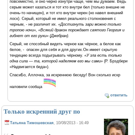
повсеместно, и оно черно изнутри чаще, чем мы думаем. Ведь
серым может казаться и тот кто внутри бел (только внешне не
очень-то начищен), и тот кто внутри черен (но навел внешний
лоск). Серый, который не имел реального столкновения с
черным, - не различит их.
«Достигнуть зари можно только
тропою ночи»,
«Всякий дракон порождает святого Георгия и
гибнет от его руки»
(Джебран).
Серый, не способный видеть черное как чёрное, а белое как
белое, - опасен для себя и для других.Он имеет скрытую
тендецию всегда подыгрывать чёрному.
«У зла есть только
одна сила — та, которой наделяем его мы сами»
(Р. Брэдбери
«Надвигается беда»).
СпасиБо, Аллочка, за искреннюю беседу! Вон сколько искр
наловили сообща
ответить
Только искренний друг по
Татьяна Тимошевская
, 10/08/2013 - 16:49