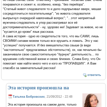
понравился и сюжет и, особенно, юмор, "без перебора".
"Статный живот следователя то и дело подпрыгивал вверх, мешая
сосредоточиться посетительнице"; "из живота следователя
выпрыгнул очередной навязчивый вопрос"; "...этот неприятный
мужчина-следователь в упор рассматривал все её
достопримечательности" - ну, здорово же! Задевает за живое, но не
"кусается до крови" язык рассказа.
А сама история - одно из свидетельств того, что мы САМИ, лишь
СВОИМИ силами можем только все крушить и ломать. Это у нас
"успешно" получается. И без вмешательства свыше (в виде
"настоятельно" предлагаемых обстоятельств), ох, как печально бы
заканчивали свою самостоятельную "бурную" деятельность... по
крушению собственной жизни и своих близких. Слава Богу, что Он
помогает нам найти много чего и кого из "ПРОПАВШИХ". А Вам
спасиБо за замечательный рассказ!
ответить
Эта история произошла на
Татьяна Бобровских
, 21/09/2012 - 22:48
Эта история произошла на самом деле, только