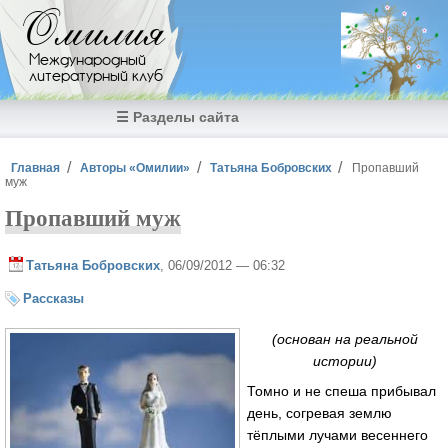
Перейти к основному содержанию
Омилия
Международный
литературный клуб
☰ Разделы сайта
Вы здесь
Главная
Авторы «Омилии»
Татьяна Бобровских
Пропавший
муж
Пропавший муж
Татьяна Бобровских
, 06/09/2012 — 06:32
Рассказы
(основан на реальной
истории)
Томно и не спеша прибывал
день, согревая землю
тёплыми лучами весеннего