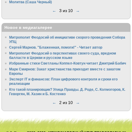
Молитва (Саша Черный)
←
3 из 10
→
Новое в медиагалерее
Митрополит Феодосий об инициативе скорого проведения Собора
УПЦ
Сергей Марнов. "Блаженная, помоги!" - Читает автор
Митрополит Феодосий о перспективах своего суда, вредном
балласте в Церкви и русском языке
Избранные стихи Светланы Коппел-Ковтун читает Дмитрий Бабич
Марк Смирнов: Закат христианства приходит вместе с закатом
Европы
Эксперт IT и финансов: План цифрового контроля и сроки его
реализации
Кто такой планировщик? Улица Правды. Д. Роде, С. Колмогоров, К.
Геворгян, М. Хазин и Б. Костенко
←
2 из 10
→