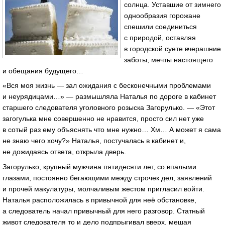
солнца. Уставшие от зимнего
однообразия горожане
спешили соединиться
с природой, оставляя
в городской суете вчерашние
заботы, мечты настоящего
и обещания будущего…
«Вся моя жизнь — зал ожидания с бесконечными проблемами
и неурядицами…» — размышляла Наталья по дороге в кабинет
старшего следователя уголовного розыска Загорулько. — «Этот
загогулька мне совершенно не нравится, просто сил нет уже
в сотый раз ему объяснять что мне нужно… Хм… А может я сама
не знаю чего хочу?» Наталья, постучалась в кабинет и,
не дожидаясь ответа, открыла дверь.
Загорулько, крупный мужчина пятидесяти лет, со впалыми
глазами, постоянно бегающими между строчек дел, заявлений
и прочей макулатуры, молчаливым жестом пригласил войти.
Наталья расположилась в привычной для неё обстановке,
а следователь начал привычный для него разговор. Статный
живот следователя то и дело подпрыгивал вверх, мешая