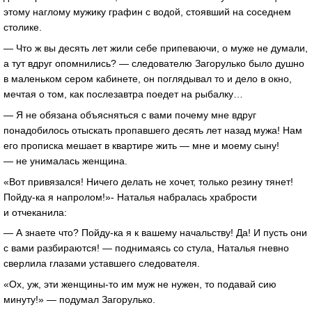
этому наглому мужику графин с водой, стоявший на соседнем
столике.
— Что ж вы десять лет жили себе припеваючи, о муже не думали,
а тут вдруг опомнились? — следователю Загорулько было душно
в маленьком сером кабинете, он поглядывал то и дело в окно,
мечтая о том, как послезавтра поедет на рыбалку…
— Я не обязана объясняться с вами почему мне вдруг
понадобилось отыскать пропавшего десять лет назад мужа! Нам
его прописка мешает в квартире жить — мне и моему сыну!
— не унималась женщина.
«Вот привязался! Ничего делать не хочет, только резину тянет!
Пойду-ка я напролом!»- Наталья набралась храбрости
и отчеканила:
— А знаете что? Пойду-ка я к вашему начальству! Да! И пусть они
с вами разбираются! — поднимаясь со стула, Наталья гневно
сверлила глазами уставшего следователя.
«Ох, уж, эти женщины-то им муж не нужен, то подавай сию
минуту!» — подумал Загорулько.