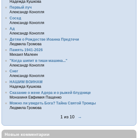
Надежда Кушкова
Первый луч
Александр Конопля
Сосед
Александр Конопля
Ад
Александр Конопля
Детям о Рождестве Иоанна Предтечи
Людмила Громова
Память 1941-2026
Михаил Малеин
"Когда шипит в тиши машина..."
Александр Конопля
Снег
Александр Конопля
НАШИМ ВОИНАМ
Надежда Кушкова
Сказание о жене Адера и о рыжей блуднице
Монахиня Евфимия Пащенко
Можно ли увидеть Бога? Тайна Святой Троицы
Людмила Громова
1 из 10
→
Новые комментарии