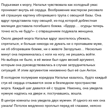
Подъезжая к моргу, Наталья чувствовала как холодный ужас
проникает внутрь её сердца. Воображение мастерски рисовало
ей страшную картину обгоревшего трупа с овощной базы. Она
вдруг представила гору овощей, из-под которой доблестная
милиция доставала погибшего бомжа. «Брррр…. огурцы теперь
точно есть не буду!»- с отвращением подумала женщина.
Около дверей морга Наталье вдруг захотелось убежать,
спрятаться, и больше никогда не думать ни о пропавшем муже,
ни об обгоревшем бомже, ни о животе Загорулько… Несколько
минут она переминалась с ноги на ногу, не решаясь войти.
Но выбора не было, в её жизни был один веский аргумент,
которым она руководствовалась в случае затруднительных
ситуаций. И этим аргументом неизменно был её сын Антон.
В холодном полумраке коридора Наталье казалось, будто каждый
стук её сердца отзывается эхом в безлюдном пространстве
морга. Каждый шаг давался ей с трудом. Наконец, она увидела
нужную надпись на двери и, постучавшись, вошла.
В центре комнаты она увидела двух мужчин. И одного из них она
узнала! Потолок медленно проплыл перед её глазами, неясно