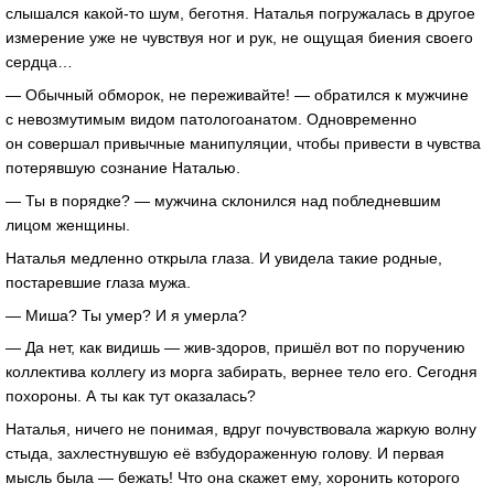
слышался какой-то шум, беготня. Наталья погружалась в другое
измерение уже не чувствуя ног и рук, не ощущая биения своего
сердца…
— Обычный обморок, не переживайте! — обратился к мужчине
с невозмутимым видом патологоанатом. Одновременно
он совершал привычные манипуляции, чтобы привести в чувства
потерявшую сознание Наталью.
— Ты в порядке? — мужчина склонился над побледневшим
лицом женщины.
Наталья медленно открыла глаза. И увидела такие родные,
постаревшие глаза мужа.
— Миша? Ты умер? И я умерла?
— Да нет, как видишь — жив-здоров, пришёл вот по поручению
коллектива коллегу из морга забирать, вернее тело его. Сегодня
похороны. А ты как тут оказалась?
Наталья, ничего не понимая, вдруг почувствовала жаркую волну
стыда, захлестнувшую её взбудораженную голову. И первая
мысль была — бежать! Что она скажет ему, хоронить которого