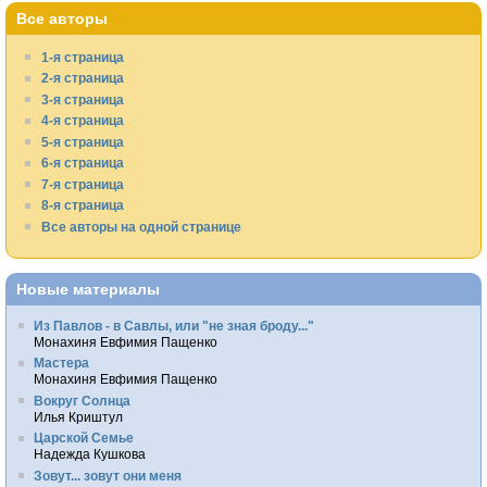
Все авторы
1-я страница
2-я страница
3-я страница
4-я страница
5-я страница
6-я страница
7-я страница
8-я страница
Все авторы на одной странице
Новые материалы
Из Павлов - в Савлы, или "не зная броду..."
Монахиня Евфимия Пащенко
Мастера
Монахиня Евфимия Пащенко
Вокруг Солнца
Илья Криштул
Царской Семье
Надежда Кушкова
Зовут... зовут они меня