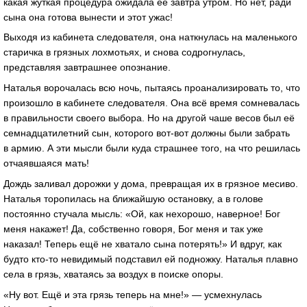
какая жуткая процедура ожидала её завтра утром. Но нет, ради
сына она готова вынести и этот ужас!
Выходя из кабинета следователя, она наткнулась на маленького
старичка в грязных лохмотьях, и снова содрогнулась,
представляя завтрашнее опознание.
Наталья ворочалась всю ночь, пытаясь проанализировать то, что
произошло в кабинете следователя. Она всё время сомневалась
в правильности своего выбора. Но на другой чаше весов был её
семнадцатилетний сын, которого вот-вот должны были забрать
в армию. А эти мысли были куда страшнее того, на что решилась
отчаявшаяся мать!
Дождь заливал дорожки у дома, превращая их в грязное месиво.
Наталья торопилась на ближайшую остановку, а в голове
постоянно стучала мысль: «Ой, как нехорошо, наверное! Бог
меня накажет! Да, собственно говоря, Бог меня и так уже
наказал! Теперь ещё не хватало сына потерять!» И вдруг, как
будто кто-то невидимый подставил ей подножку. Наталья плавно
села в грязь, хватаясь за воздух в поиске опоры.
«Ну вот. Ещё и эта грязь теперь на мне!» — усмехнулась