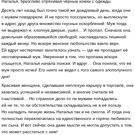
Наталья, брезгливо отряхивая чёрные комки с одежды.
Десять лет назад был точно такой же дождливый день, когда они
с мужем повздорили. И не просто поссорились, но выплеснули
в адрес друг друга множество гнусных оскорблений. Муж тогда
не выдержал и, хлопнув дверью, ушёл… И пропал. Сначала она,
довольная образовавшейся свободой, наслаждалась тишиной
каждый вечер. Но вскоре женское любопытство взяло верх.
Ей вдруг нестерпимо захотелось узнать — где же пропадает её
несговорчивый муж. Уверенная в том, что пропажа вскоре
отыщется, Наталья начала поиски. И вдруг… Она поняла, что её
муж просто исчез! Его никто не видел с того самого злополучного
дня!
Красивая женщина, сделавшая неплохую карьеру в торговле, она
казалась успешной и независимой, и многие считали её
счастливой… Но странное дело-то ли мужики попадались
ей не те, то ли обстоятельства складывались не в её пользу.
Но наладить личную жизнь Наталья так и не смогла. И тогда она
полностью переключилась на единственного и горячо любимого
ею сына. И вот сейчас она даже мысли не могла допустить о том,
что может расстаться с ним!