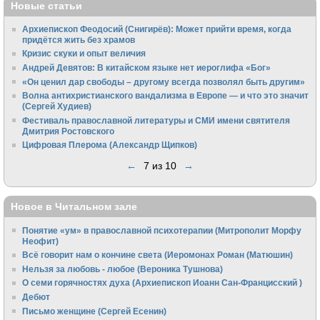
Новые статьи
Архиепископ Феодосий (Снигирёв): Может прийти время, когда
придётся жить без храмов
Кризис скуки и опыт величия
Андрей Девятов: В китайском языке нет иероглифа «Бог»
«Он ценил дар свободы – другому всегда позволял быть другим»
Волна антихристианского вандализма в Европе — и что это значит
(Сергей Худиев)
Фестиваль православной литературы и СМИ имени святителя
Дмитрия Ростовского
Цифровая Плерома (Александр Щипков)
←
7 из 10
→
Новое в Читальном зале
Понятие «ум» в православной психотерапии (Митрополит Морфу
Неофит)
Всё говорит нам о кончине света (Иеромонах Роман (Матюшин)
Нельзя за любовь - любое (Вероника Тушнова)
О семи горячностях духа (Архиепископ Иоанн Сан-Францисский )
Дебют
Письмо женщине (Сергей Есенин)