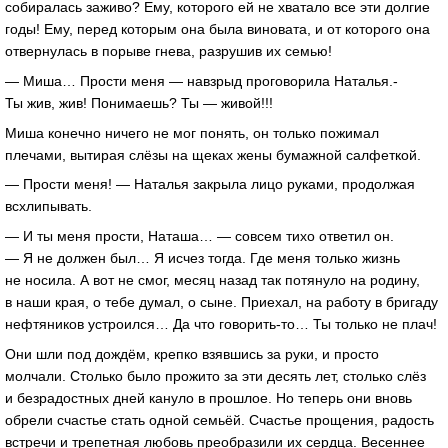
собиралась заживо? Ему, которого ей не хватало все эти долгие
годы! Ему, перед которым она была виновата, и от которого она
отвернулась в порыве гнева, разрушив их семью!
— Миша… Прости меня — навзрыд проговорила Наталья.-
Ты жив, жив! Понимаешь? Ты — живой!!!
Миша конечно ничего не мог понять, он только пожимал
плечами, вытирая слёзы на щеках жены бумажной салфеткой.
— Прости меня! — Наталья закрыла лицо руками, продолжая
всхлипывать.
— И ты меня прости, Наташа… — совсем тихо ответил он.
— Я не должен был… Я исчез тогда. Где меня только жизнь
не носила. А вот не смог, месяц назад так потянуло на родину,
в наши края, о тебе думал, о сыне. Приехал, на работу в бригаду
нефтяников устроился… Да что говорить-то… Ты только не плач!
Они шли под дождём, крепко взявшись за руки, и просто
молчали. Столько было прожито за эти десять лет, столько слёз
и безрадостных дней кануло в прошлое. Но теперь они вновь
обрели счастье стать одной семьёй. Счастье прощения, радость
встречи и трепетная любовь преобразили их сердца. Весеннее