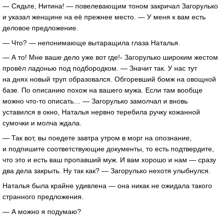
— Сядьте, Нитина! — повелевающим тоном закричал Загорулько
и указал женщине на её прежнее место. — У меня к вам есть
деловое предложение.
— Что? — непонимающе вытаращила глаза Наталья.
— А то! Мне ваше дело уже вот где!- Загорулько широким жестом
провёл ладонью под подбородком. — Значит так. У нас тут
на днях новый труп образовался. Обгоревший бомж на овощной
базе. По описанию похож на вашего мужа. Если там вообще
можно что-то описать… — Загорулько замолчал и вновь
уставился в окно, Наталья нервно теребила ручку кожанной
сумочки и молча ждала.
— Так вот, вы поедете завтра утром в морг на опознание,
и подпишите соответствующие документы, то есть подтвердите,
что это и есть ваш пропавший муж. И вам хорошо и нам — сразу
два дела закрыть. Ну так как? — Загорулько нехотя улыбнулся.
Наталья была крайне удивлена — она никак не ожидала такого
странного предложения.
— А можно я подумаю?