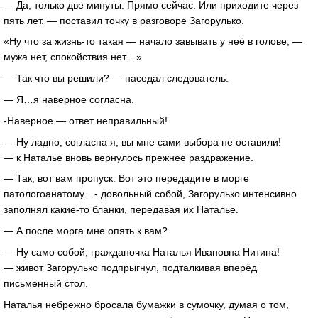
— Да, только две минуты. Прямо сейчас. Или приходите через
пять лет. — поставил точку в разговоре Загорулько.
«Ну что за жизнь-то такая — начало завывать у неё в голове, —
мужа нет, спокойствия нет…»
— Так что вы решили? — наседал следователь.
— Я…я наверное согласна.
-Наверное — ответ неправильный!
— Ну ладно, согласна я, вы мне сами выбора не оставили!
— к Наталье вновь вернулось прежнее раздражение.
— Так, вот вам пропуск. Вот это передадите в морге
патологоанатому…- довольный собой, Загорулько интенсивно
заполнял какие-то бланки, передавая их Наталье.
— А после морга мне опять к вам?
— Ну само собой, гражданочка Наталья Ивановна Нитина!
— живот Загорулько подпрыгнул, подталкивая вперёд
письменный стол.
Наталья небрежно бросала бумажки в сумочку, думая о том,