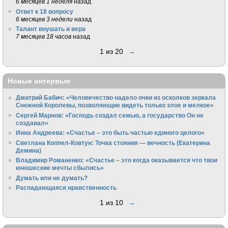
6 месяцев 1 неделя
назад
Ответ к 18 вопросу
6 месяцев 3 недели
назад
Талант внушать и вера
7 месяцев 18 часов
назад
1 из 20
→
Новые интервью
Дмитрий Бабич: «Человечество надело очки из осколков зеркала
Снежной Королевы, позволяющие видеть только злое и мелкое»
Сергей Марнов: «Господь создал семью, а государство Он не
создавал»
Инна Андреева: «Счастье – это быть частью единого целого»
Светлана Коппел-Ковтун: Точка стояния — вечность (Екатерина
Демина)
Владимир Романенко: «Счастье – это когда оказывается что твои
юношеские мечты сбылись»
Думать или не думать?
Распадающаяся нравственность
1 из 10
→