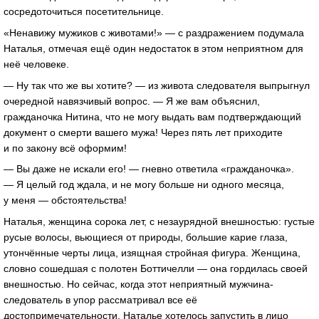
сосредоточиться посетительнице.
«Ненавижу мужиков с животами!» — с раздражением подумала
Наталья, отмечая ещё один недостаток в этом неприятном для
неё человеке.
— Ну так что же вы хотите? — из живота следователя выпрыгнул
очередной навязчивый вопрос. — Я же вам объяснил,
гражданочка Нитина, что не могу выдать вам подтверждающий
документ о смерти вашего мужа! Через пять лет приходите
и по закону всё оформим!
— Вы даже не искали его! — гневно ответила «гражданочка».
— Я целый год ждала, и не могу больше ни одного месяца,
у меня — обстоятельства!
Наталья, женщина сорока лет, с незаурядной внешностью: густые
русые волосы, вьющиеся от природы, большие карие глаза,
утончённые черты лица, изящная стройная фигура. Женщина,
словно сошедшая с полотен Боттичелли — она гордилась своей
внешностью. Но сейчас, когда этот неприятный мужчина-
следователь в упор рассматривал все её
достопримечательности, Наталье хотелось запустить в лицо