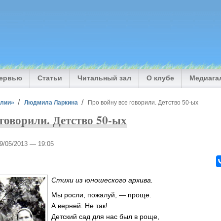
тервью
Статьи
Читальный зал
О клубе
Медиага
илии»
Людмила Ларкина
Про войну все говорили. Детство 50-ых
 говорили. Детство 50-ых
09/05/2013 — 19:05
Стихи из юношеского архива.
Мы росли, пожалуй, — проще.
А верней: Не так!
Детский сад для нас был в роще,