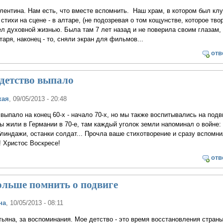
лентина. Нам есть, что вместе вспомнить. Наш храм, в котором был клу
стихи на сцене - в алтаре, (не подозревая о том кощунстве, которое тво
ел духовной жизнью. Была там 7 лет назад и не поверила своим глазам, 
аря, наконец - то, сняли экран для фильмов...
отв
детство выпало
кая
, 09/05/2013 - 20:48
ыпало на конец 60-х - начало 70-х, но мы также воспитывались на подв
ы жили в Германии в 70-е, там каждый уголок земли напоминал о войне:
индажи, останки солдат... Прочла ваше стихотворение и сразу вспомн
! Христос Воскресе!
отв
ольше помнить о подвиге
на
, 10/05/2013 - 08:11
тьяна, за воспоминания. Мое детство - это время восстановления страны