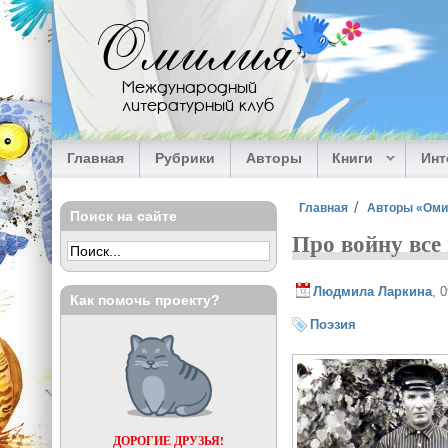
Перейти к основному содержанию
Омилия
Международный
литературный клуб
Главная
Рубрики
Авторы
Книги
Ин
Вы здесь
Главная
Авторы «Ом
Поиск на сайте
Про войну все
Людмила Ларкина
, 
Как помочь проекту?
Поэзия
ДОРОГИЕ ДРУЗЬЯ!