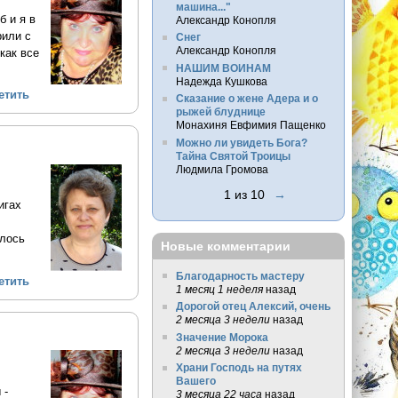
машина..."
б и я в
Александр Конопля
рили с
Снег
Александр Конопля
как все
НАШИМ ВОИНАМ
Надежда Кушкова
етить
Сказание о жене Адера и о
рыжей блуднице
Монахиня Евфимия Пащенко
Можно ли увидеть Бога?
Тайна Святой Троицы
Людмила Громова
1 из 10
→
игах
илось
Новые комментарии
Благодарность мастеру
етить
1 месяц 1 неделя
назад
Дорогой отец Алексий, очень
2 месяца 3 недели
назад
Значение Морока
2 месяца 3 недели
назад
Храни Господь на путях
Вашего
 -
3 месяца 22 часа
назад