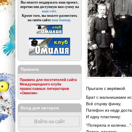
Вы можете поддержать наш проект,
перечислив доступную вам сумму на
наш счёт.
Кроме того, вы можете разместить
на своём сайте
наш баннер.
Правила
Правила для посетителей сайта
Международного клуба
Прыгали с верёвкой.
православных литераторов
«Омилия»
Брат с мальчишками ис
Всё отцову финку,
Вход для авторов
Патефон из недр дост
И одну пластинку:
Войти на сайт
“Потеряла я колечко...”
Лилось вдалеке.