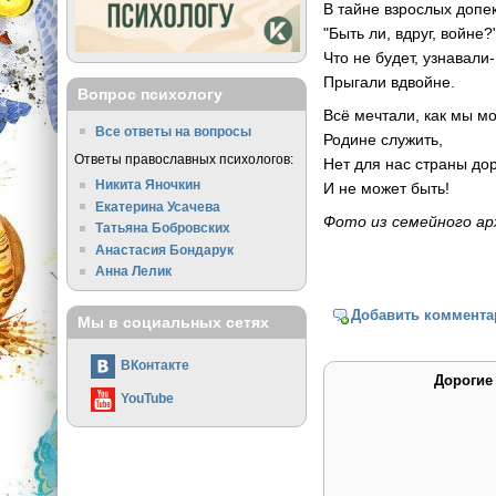
В тайне взрослых допе
"Быть ли, вдруг, войне?
Что не будет, узнавали-
Прыгали вдвойне.
Вопрос психологу
Всё мечтали, как мы м
Все ответы на вопросы
Родине служить,
Ответы православных психологов:
Нет для нас страны до
Никита Яночкин
И не может быть!
Екатерина Усачева
Фото из семейного ар
Татьяна Бобровских
Анастасия Бондарук
Анна Лелик
Добавить коммента
Мы в социальных сетях
ВКонтакте
Дорогие
YouTube