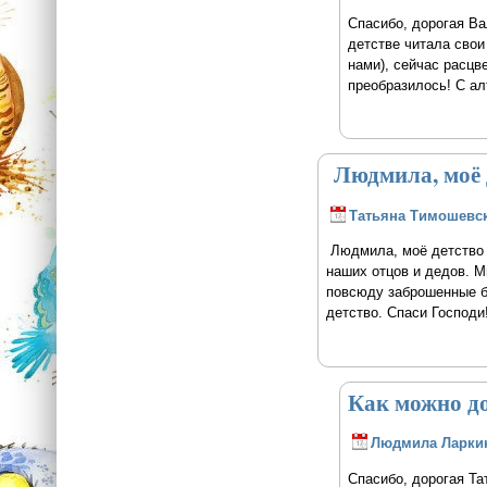
Спасибо, дорогая Ва
детстве читала свои 
нами), сейчас расцв
преобразилось! С алт
Людмила, моё 
Татьяна Тимошевс
Людмила, моё детство в
наших отцов и дедов. М
повсюду заброшенные бл
детство. Спаси Господи
Как можно д
Людмила Ларки
Спасибо, дорогая Та