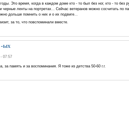
годы. Это время, когда в каждом доме кто - то был без ног, кто - то без ру
 черные ленты на портретах... Сейчас ветеранов можно сосчитать по п
ожно дольше помнить о них и о их подвиге...
изит, за то, что повспоминали вместе.
 -ых
 - 07:57
, за память и за воспоминания. Я тоже из детства 50-60 г.г.