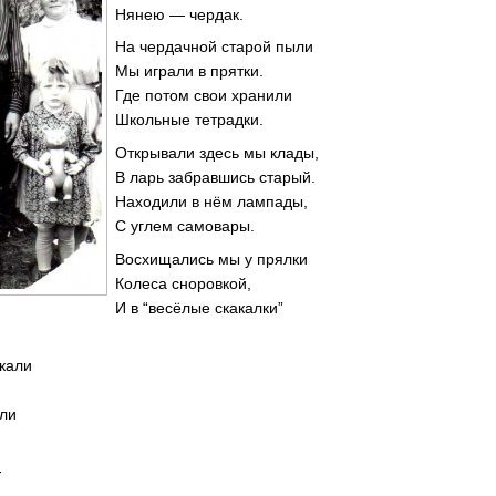
Нянею — чердак.
На чердачной старой пыли
Мы играли в прятки.
Где потом свои хранили
Школьные тетрадки.
Открывали здесь мы клады,
В ларь забравшись старый.
Находили в нём лампады,
С углем самовары.
Восхищались мы у прялки
Колеса сноровкой,
И в “весёлые скакалки”
кали
али
-