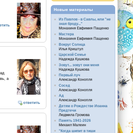
Новые материалы
Из Павлов - в Савлы, или "не
зная броду..."
етить
Монахиня Евфимия Пащенко
Мастера
Монахиня Евфимия Пащенко
Вокруг Солнца
Илья Криштул
Царской Семье
Надежда Кушкова
Зовут... зовут они меня
Надежда Кушкова
сад
Первый луч
вь, а
Александр Конопля
Сосед
Александр Конопля
Ад
Александр Конопля
ответить
Детям о Рождестве Иоанна
Предтечи
Людмила Громова
Память 1941-2026
Михаил Малеин
"Когда шипит в тиши