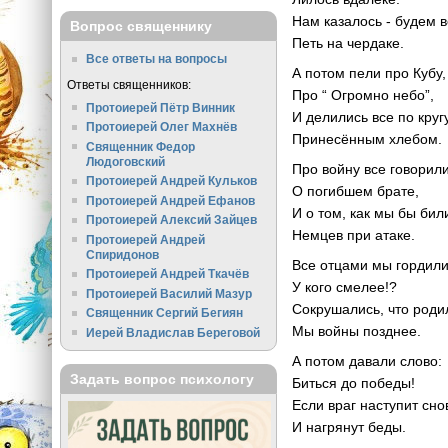
Нам казалось - будем 
Вопрос священнику
Петь на чердаке.
Все ответы на вопросы
А потом пели про Кубу,
Ответы священников:
Про “ Огромно небо”,
Протоиерей Пётр Винник
И делились все по кругу
Протоиерей Олег Махнёв
Принесённым хлебом.
Священник Федор
Людоговский
Про войну все говорили
Протоиерей Андрей Кульков
О погибшем брате,
Протоиерей Андрей Ефанов
И о том, как мы бы бил
Протоиерей Алексий Зайцев
Немцев при атаке.
Протоиерей Андрей
Спиридонов
Все отцами мы гордили
Протоиерей Андрей Ткачёв
У кого смелее!?
Протоиерей Василий Мазур
Сокрушались, что роди
Священник Сергий Бегиян
Мы войны позднее.
Иерей Владислав Береговой
А потом давали слово:
Задать вопрос психологу
Биться до победы!
Если враг наступит сно
И нагрянут беды.