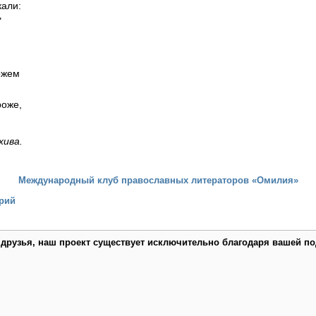
кали:
"
ожем
роже,
хива.
Международный клуб православных литераторов «Омилия»
рий
 друзья, наш проект существует исключительно благодаря вашей по