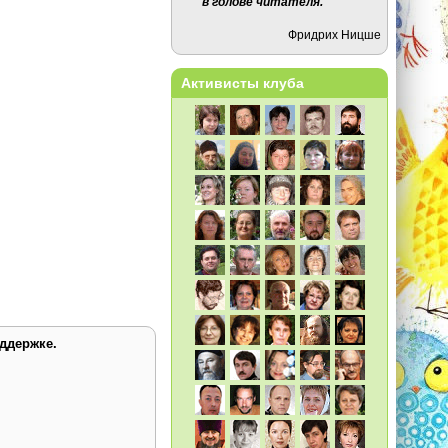
в голове читателя.
Фридрих Ницше
Активисты клуба
ддержке.