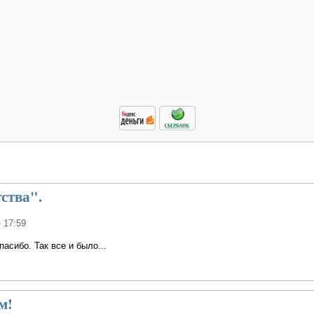
тства".
- 17:59
пасибо. Так все и было...
м!