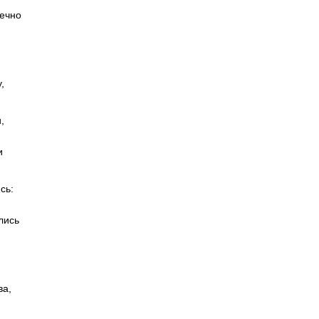
вечно
,
,
и
сь:
лись
ва,