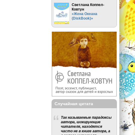
Светлана Коппел-
Ковтун
«Жена Океана
(DiskBook)»
Случайная цитата
Так называемые парадоксы
автора, шокирующие
читателя, находятся
часто не в книге автора, а